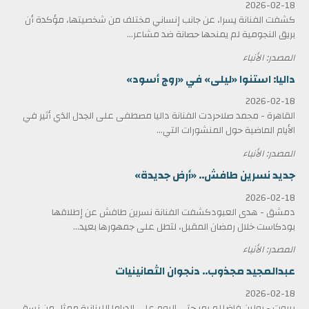
2026-02-18
كشفت الفنانة يسرا، عن جانب إنساني مختلف من شخصيتها، مؤكدة أن
بريق النجومية لم يمنحها حصانة ضد مشاعر...
المصدر: الأنباء
داليا: استنوا «ليلى» في «روج أسود»
2026-02-18
القاهرة - محمد صلاحردت الفنانة داليا مصطفى على الجدل الذي أثير في
الأيام الماضية حول المنشورات التي...
المصدر: الأنباء
جديد نسرين طافش.. «أرض جديدة»
2026-02-18
دمشق - هدى العبودكشفت الفنانة نسرين طافش عن إطلاقها
بودكاست خلال رمضان المقبل، لتطل على جمهورها بعيد...
المصدر: الأنباء
عبدالمجيد مجذوب.. دنجوان الثمانينيات
2026-02-18
بيروت - بولين فاضللم يمر حتى اليوم على الدراما اللبنانية ممثل من نسق