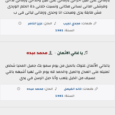
يازمانى على فين احزانى يازمانى على فين وخدانى وزمانى ندانى
وفرشلى امانى نسانى مكانى ونسيت خلانى دة الحلم الوردى
مش طايلة يدى وصبحت انا وحدى وزمانى ليالى فى ب
كلمات:
مجدي نجيب
الحان:
عزيز الناصر
السنة:
1981
يا غالي الاثمان
-
محمد عبده
ياغالي الأثمان غلوك بالحيل من يوم سمو بك جميل المحيا شخص
تمنيته على العدل والميل والحمد لله يوم خلي تهيا أشبهه باللي
عسيف من الخيل يلعب وأنا حبل الرسن في يدي
كلمات:
خالد الفيصل
الحان:
محمد عبده
السنة:
1981