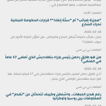
عبدالمجيد مجذوب، وهو المطبوع في...
المصدر: الأنباء
"مجزرة ضرائب" أم "سلّة إنقاذ"؟ قرارات الحكومة اللبنانية
تحرك الشارع
2026-02-18
لبنان: ضرائب جديدة تُشعل الشارع والبرلمان.. هل تموّل الدولة الأجور من
جيوب الفقراء؟
المصدر: بي بي سي
من هو طارق رحمن رئيس وزراء بنغلاديش الذي أمضى 17 عاماً
في المنفى؟
2026-02-18
أدى طارق رحمن اليمين كرئيس وزراء لبنغلاديش في 17 فبراير/شباط، بعد
فوز حزبه بنغلاديش الوطني الذي ينتم...
المصدر: بي بي سي
رغم هدير الجبهات.. واشنطن وكييف تتحدثان عن "تقدم" في
المفاوضات بين روسيا وأوكرانيا
2026-02-18