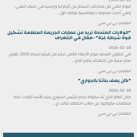
اليوم الثاني من محادثات السلام بين أوكرانيا وروسيا في جنيف انتهى،
وهي أحدث محاولة دبلوماسية لوقف الق...
المصدر: بي بي سي
"الولايات المتحدة تريد من عصابات الجريمة المنظمة تشكيل
قوة شرطة غزة" -مقال في التلغراف
2026-02-18
في عناوين الصحف ليوم الأربعاء الثامن عشر من فبراير/شباط 2026، نعرض
لكم تحليلاً من التلغراف يطرح المخ...
المصدر: بي بي سي
"كان يصف بناتنا بالجواري"
2026-02-18
خلال العام الذي تلا سقوط حكم الرئيس السوري بشار الأسد أفادت عدة
منظمات حقوقية عن حالات اختطاف طالت ع...
المصدر: بي بي سي