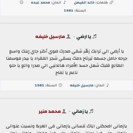
كلمات:
خالد الفيصل
الحان:
محمد عبده
السنة:
1981
يا ارضي
-
مارسيل خليفه
يا أرضي الي ترابك زهّر شقي صدرك ضوي أكتر جاي إبنك واسع
جرحه حامل جسمه تيرتاح دمك يسقي شجر الفقراء يا بيدر موسمنا
الطالع قلبك شعل حسد الأمراء هالدنيي الي صدرا والع يا حلو
ناعم يا تفاح
الحان:
مارسيل خليفه
السنة:
1981
يا زماني
-
محمد منير
يازمانى اضحكلى اياك تنسانى يازمانى فى الغربة ونسيت عنوانى