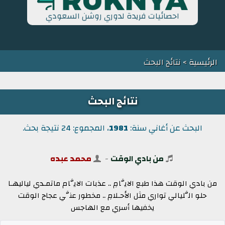
احصائيات فريدة لدوري روشن السعودي
الرئيسية
> نتائج البحث
نتائج البحث
البحث عن أغاني سنة:
1981
، المجموع: 24 نتيجة بحث.
من بادي الوقت
-
محمد عبده
من بادي الوقت هذا طبع الايَّامِ .. عذبات الايَّام ماتمـدي لياليهـا
حلو الَّليالي تواري مثل الأحـلامِ .. مخطور عنَّي عجاج الوقت
يخفيها أسري مع الهاجس