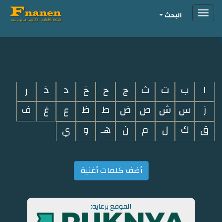
Toggle
البحث
navigation
i
ا
ب
ت
ث
ج
ح
خ
د
ذ
ر
ز
س
ش
ص
ض
ط
ظ
ع
غ
ف
ق
ك
ل
م
ن
هـ
و
ي
أضف كلمات أغنية
الموقع برعاية: