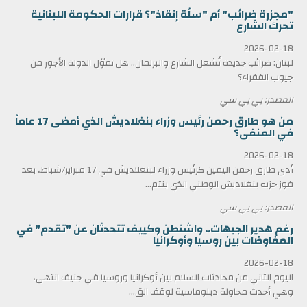
"مجزرة ضرائب" أم "سلّة إنقاذ"؟ قرارات الحكومة اللبنانية
تحرك الشارع
2026-02-18
لبنان: ضرائب جديدة تُشعل الشارع والبرلمان.. هل تموّل الدولة الأجور من
جيوب الفقراء؟
المصدر: بي بي سي
من هو طارق رحمن رئيس وزراء بنغلاديش الذي أمضى 17 عاماً
في المنفى؟
2026-02-18
أدى طارق رحمن اليمين كرئيس وزراء لبنغلاديش في 17 فبراير/شباط، بعد
فوز حزبه بنغلاديش الوطني الذي ينتم...
المصدر: بي بي سي
رغم هدير الجبهات.. واشنطن وكييف تتحدثان عن "تقدم" في
المفاوضات بين روسيا وأوكرانيا
2026-02-18
اليوم الثاني من محادثات السلام بين أوكرانيا وروسيا في جنيف انتهى،
وهي أحدث محاولة دبلوماسية لوقف الق...