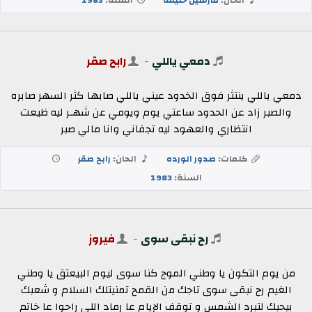
دمعي ياللي
-
رابح صقر
دمعي ياللي ينتثر فوق الخدود عيني ياللي صابها كثر السهر صابره
والصبر زاد عن الحدود ساعتي يوم ويومي عن شهـر ليه ظيعت
انتظاري والعهود ليه تجفاني وانا مالي صبر
كلمات:
صدور الورده
الحان:
رابح صقر
السنة:
1983
رح نبقى سوى
-
فيروز
من يوم التكون يا وطني الموج كنا سوى ليوم البيعتق يا وطني
الغيم رح نبقى سوى تاجك من القمح تمنيتلك السلام و شعبك
بيحبك لتبرد الشمس و توقف الإيام عا رماد اللي راحوا عا خاتم