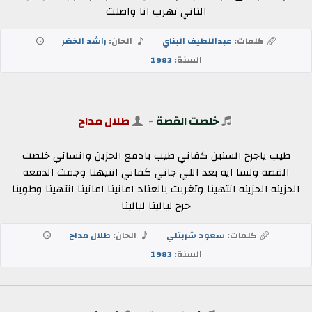
الثاني تهرب انا واصلت
كلمات:
عبداللطيف البناي
الحان:
راشد الخضر
السنة:
1983
خلصت القصة
-
طلال مداح
طيب ياجرح السنين كفاني طيب يادمع الحزين وانساني خلصت
القصه ولسا ايه بعد اللي جاني كفاني انتيهنا وجفت الدمعه
الحزينه الحزينه انتهينا وتغربت بالعناد امانينا امانينا انتهينا وطوينا
جرح ليالينا ليالينا
كلمات:
سعود شربتلي
الحان:
طلال مداح
السنة:
1983