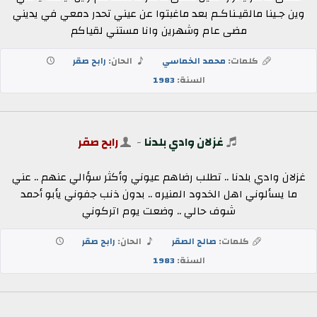
وين جـينا مالقيـناكـم بعد ماغبتوا عن عيني تحدر دمعي في يديني
مضى عام وشهرين وانا مستني لقياكم
كلمات:
محمد الخماسي
الحان:
رابح صقر
السنة:
1983
غزلان وادي بلدنا
-
رابح صقر
غزلان وادي بلدنا .. تطلب رضاهم عيوني وأكثر سؤالي عنهم .. عني
ما يسألوني اهل الخدود المنيره .. بدون ذنب جفوني يأبو أحمد
شوف حالي .. وضعت يوم اتركوني
كلمات:
صالح الصقر
الحان:
رابح صقر
السنة:
1983