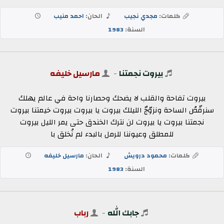
كلمات:
مجدي نجيب
الحان:
احمد منيب
السنة:
1983
بيروت نجمتنا
-
مارسيل خليفه
بيروت تفاحة والقلب لا يضحك وحصارنا واحة في عالم يهلك
سنرقّصُ الساحة ونزوّجٌ الليلك بيروت يا بيروت بيروت خيمتنا بيروت
نجمتنا بيروت يا بيروت لن نترك الخندق حتى يمر الليل بيروت
للمطلق وعيوننا للرمل بالبدء لم نُخلق با
كلمات:
محمود درويش
الحان:
مارسيل خليفه
السنة:
1983
جابك الله
-
رباب