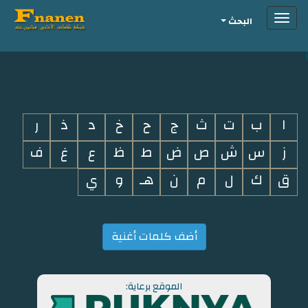
Toggle
البحث
navigation
i
ا
ب
ت
ث
ج
ح
خ
د
ذ
ر
ز
س
ش
ص
ض
ط
ظ
ع
غ
ف
ق
ك
ل
م
ن
هـ
و
ي
أضف كلمات أغنية
الموقع برعاية: