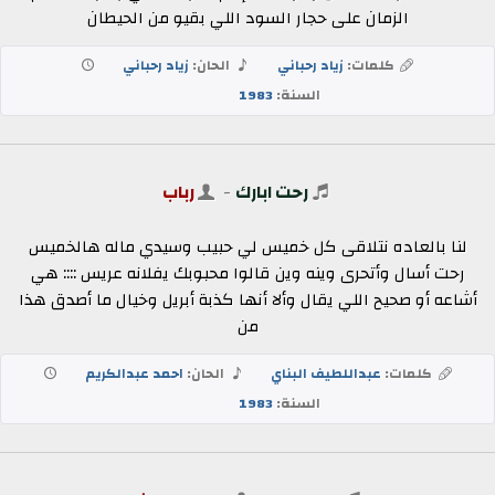
الزمان على حجار السود اللي بقيو من الحيطان
كلمات:
زياد رحباني
الحان:
زياد رحباني
السنة:
1983
رحت ابارك
-
رباب
لنا بالعاده نتلاقى كل خميس لي حبيب وسيدي ماله هالخميس
رحت أسال وأتحرى وينه وين قالوا محبوبك يفلانه عريس :::: هي
أشاعه أو صحيح اللي يقال وألا أنها كذبة أبريل وخيال ما أصدق هذا
من
كلمات:
عبداللطيف البناي
الحان:
احمد عبدالكريم
السنة:
1983