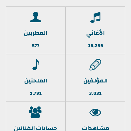
الأغاني
المطربين
577
18,239
المؤلفين
الملحنين
1,791
3,031
مشاهدات
حسابات الفنانين