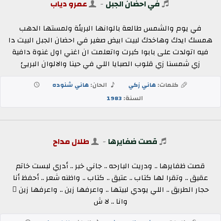
في احضان الجبل
-
عمرو دياب
في يوم والشمس طالعة بالوانها البريئة ولمستها الدهب
همسك ايدك وهاخدك لبيت ابيض صغير في احضان الجبل البيت دا
فيه اتولدت على بابوا كبرت واتعلمت ان اغني اول غنوة دافية
زي شمسنا زي قلوب الصبايا اللي في حينا والالوان البريئ
كلمات:
هاني زكي
الحان:
هاني شنوده
السنة:
1983
قصت ضفايرها
-
طلال مداح
قصت ظفايرها .. ودريت البارحه .. جاني خبر .. أدري لبست خاتم
عقيق .. وتقرا لها كتاب .. عتيق .. كتاب .. واظنه شعر .. أحفظ أنا
حجار الطريق .. اللي يودي لبيتها .. واعرفها زين .. واعرفها زين ٍ
وانا .. لا ش