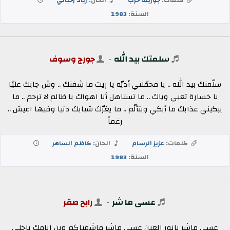
السنة:
1983
سلمتك بيد الله
-
جورج وسوف
سلّمتك بيد الله .. يا محمّلني أذيّه يا ريت ما شِفتك .. وش جابك عليّا
يا خسارة تعبي وياك .. ما تستاهل أنا اهواك يا ظالم لا ترحم .. ما
يبكيني عذابك ما أبكي وبتألّم .. ما يغرّك شبابك دنيا وفيها اعيش ..
رغماً
كلمات:
عزيز الرسام
الحان:
كاظم الساهر
السنة:
1983
عسى ما شر
-
رابح صقر
عسى ماشر يانور العين عسى ماشر ماشفناكم وين ايامك ياخلي