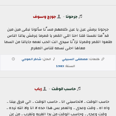
جرحونا
-
جورج وسوف
جرحونا برمش عين يا عين كلامهم مسِّنا سألونا نبقى مين مين
قدِّمنا نفسنا قلنا احنا اللي القمر يا قمرما عِرفش يذلنا الناس
طلعوا القمر وقمرنا نزلِّنا سيدي انت الحب نعمه جايالنا من السما
معاها احلى نسمه للناس المغرم
كلمات:
مصطفى السبيلي
الحان:
شاكر الموجي
السنة:
1983
حاسب الوقت
-
رباب
حاسب الوقت .. لاتحاسبني انا .. حاسب الوقت .. الي فرق بيننا ..
واه اه .. وقت وعدى .. والعمر بس هذا حده لا انا ولا انته نرده ..
وقت وعدى .. وحاسب الوقت من بدا الغربه وتغرب .. من عن