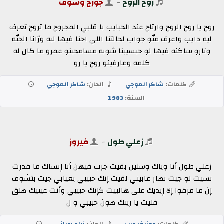
روح الروح
-
جورج وسوف
روح يا روح الروح وارتاح عند الحبايب يا قلبي المجروح ما تروح تعرف
ليه دايب واعرف منّو جواب لحالتنا اللي احنا فيها ليه ورّانا الجنّه
ونارو ساكنه فيها لو حيسيبنا شويه مسامحينو عمرو ما كان له
كلمه وعارفينو روح يا رو
كلمات:
شاكر الموجي
الحان:
شاكر الموجي
السنة:
1983
زعلي طول
-
فيروز
زعلي طول أنا وياك وسنين بقيت جرب فيهن أنا إنساك ما قدرت
نسيت لو جيت نهار عابيتي لقيت إنك حبيبي بغيابي جيت بتشوف
إن ما مرقوا إلا إيديك على هالبيت كإنك حبيبي وأنت عينيك هلق
فليت يا ريتك هون حبيبي و ل
كلمات:
جوزيف حرب
الحان:
زياد رحباني