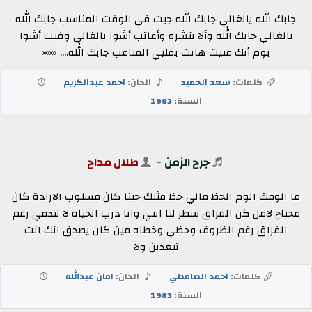
جابك الله يالغالي جابك الله جيت في الوقت المناسب جابك الله
يالغالي جابك الله وألا بتشره وأعاتب أشوا يالغالي وفيت أشوا
يوم أنك عنيت هانت بقلبي المتاعب جابك الله.... «««
كلمات:
سعد الحميد
الحان:
احمد عبدالكريم
السنة:
1983
جرح الزمن
-
طلال مداح
ما الومك الوم الحظ مالي حظ مثلك حبنا كان مسلوب الارادة كان
محتاج لامل كن الفراق سطر لنا انتي وانا درب الحياة لا تندمي رغم
الفراق رغم الظروف وحظي وخطاه مين كان يصدق انك انت
تبعدين ولا
كلمات:
احمد الصامطي
الحان:
امان عبدالله
السنة:
1983