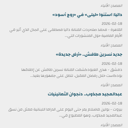
المصدر: الأنباء
داليا: استنوا «ليلى» في «روج أسود»
2026-02-18
القاهرة - محمد صلاحردت الفنانة داليا مصطفى على الجدل الذي أثير في
الأيام الماضية حول المنشورات التي...
المصدر: الأنباء
جديد نسرين طافش.. «أرض جديدة»
2026-02-18
دمشق - هدى العبودكشفت الفنانة نسرين طافش عن إطلاقها
بودكاست خلال رمضان المقبل، لتطل على جمهورها بعيد...
المصدر: الأنباء
عبدالمجيد مجذوب.. دنجوان الثمانينيات
2026-02-18
بيروت - بولين فاضللم يمر حتى اليوم على الدراما اللبنانية ممثل من نسق
عبدالمجيد مجذوب، وهو المطبوع في...
المصدر: الأنباء