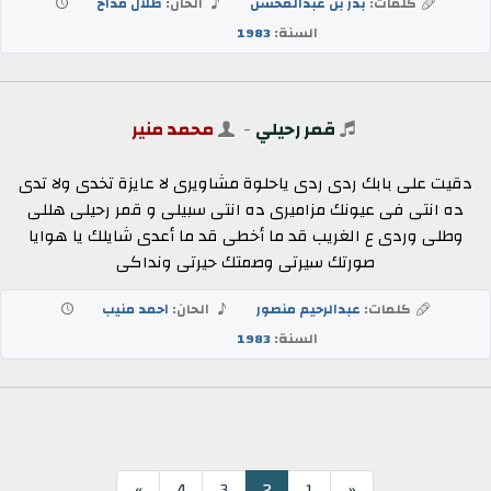
كلمات:
بدر بن عبدالمحسن
الحان:
طلال مداح
السنة:
1983
قمر رحيلي
-
محمد منير
دقيت على بابك ردى ردى ياحلوة مشاويرى لا عايزة تخدى ولا تدى
ده انتى فى عيونك مزاميرى ده انتى سبيلى و قمر رحيلى هللى
وطلى وردى ع الغريب قد ما أخطى قد ما أعدى شايلك يا هوايا
صورتك سيرتى وصمتك حيرتى ونداكى
كلمات:
عبدالرحيم منصور
الحان:
احمد منيب
السنة:
1983
2
»
4
3
1
«