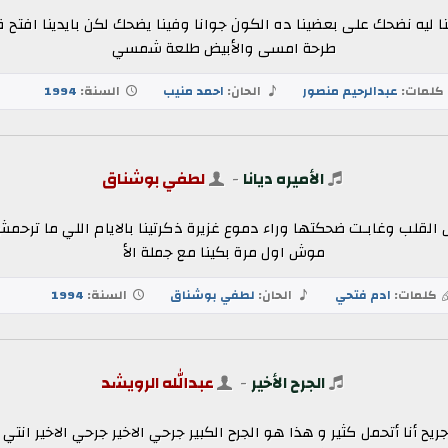
نا ليه نضحك على بعضينا ده الكون جوانا وفينا يضحك لكن بايدينا افت
طرحة امسى والأبيض طلعة شمسي
كلمات:
عبدالرحيم منصور
الحان:
احمد منيب
السنة:
1994
الأميره ديانا
-
لطفي بوشناق
قلب وغابـت ضحكتها وراء دموع غزيرة ذكرتينا بالايام اللي ما ترحمش 
موش اول مرة بكينا مع جملة الأ
كلمات:
ادم فتحي
الحان:
لطفي بوشناق
السنة:
1994
الجرح الأخير
-
عبدالله الرويشد
أنا أتحمل كثير و هذا هو الجرح الكبير جرحي الاخير جرحي الاخير انتي 