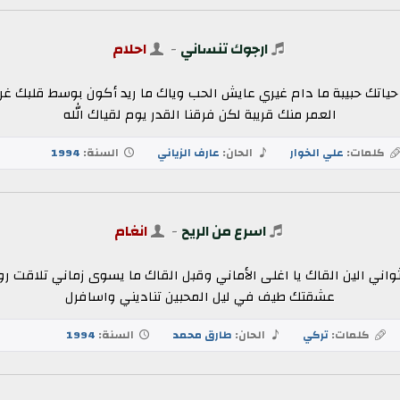
ارجوك تنساني
-
احلام
حياتك حبيبة ما دام غيري عايش الحب وياك ما ريد أكون بوسط قلبك غ
العمر منك قريبة لكن فرقنا القدر يوم لقياك الله
كلمات:
علي الخوار
الحان:
عارف الزياني
السنة:
1994
اسرع من الريح
-
انغام
ثواني الين القاك يا اغلى الأماني وقبل القاك ما يسوى زماني تلاقت
عشقتك طيف في ليل المحبين تناديني واسافرل
كلمات:
تركي
الحان:
طارق محمد
السنة:
1994