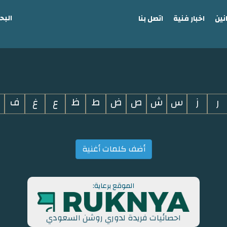
البح
نين
اخبار فنية
اتصل بنا
ر
ز
س
ش
ص
ض
ط
ظ
ع
غ
ف
أضف كلمات أغنية
الموقع برعاية:
احصائيات فريدة لدوري روشن السعودي