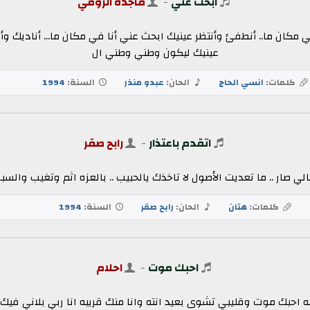
ابحث عني
-
ماجده الرومي
ي مكان ما.. أنطفئ وأنتظر عينيك ابحث عني أنا في مكان ما... أناديك و
عينيك ليكون وطني وطني ال
كلمات:
انسي الحاج
الحان:
عبدو منذر
السنة:
1994
اتقدم باعتذار
-
رابح صقر
بالي صار .. ما تعديت الأصول لا تاخذك يالحبيب .. بالعزه اثم وتغيب وال
كلمات:
هتان
الحان:
رابح صقر
السنة:
1994
احبك موت
-
احلام
 احبك موت وقليبي تشوى بعيد انته وانا منك قريبه انا ربي بلاني فيك