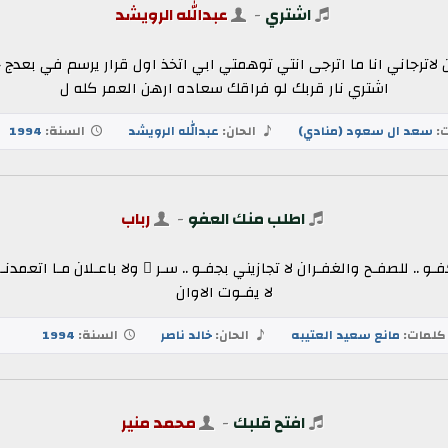
اشتري
-
عبدالله الرويشد
 لاترجاني انا ما اترجى انتي توهمتي ابي اتخذ اول قرار يرسم في بعدج
اشتري نار قربك لو فراقك سعاده ارهن العمر كله ل
:
سعد ال سعود (منادي)
الحان:
عبدالله الرويشد
السنة:
1994
اطلب منك العفو
-
رباب
. للصفـح والغفـران لا تجازيني بجفـو .. سـر ٍ ولا باعـلان مـا اتعمدنـا
لا يفـوت الاوان
لمات:
مانع سعيد العتيبه
الحان:
خالد ناصر
السنة:
1994
افتح قلبك
-
محمد منير