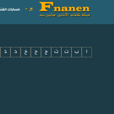
حسابات الفنا
i
ا
ب
ت
ث
ج
ح
خ
د
ذ