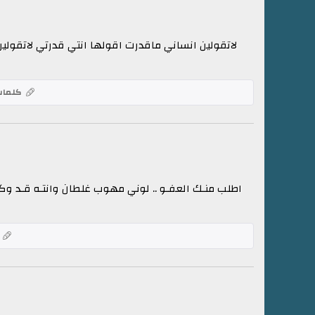
لاتقولين انساني ماقدرت اقولها انتي قدرتي لاتقولين
كلمات
اطلب منـك العفـو .. لوني مهوب غلطان وانتـه قـد وكفـو .
ك