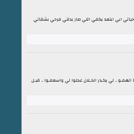
 حياتي ابي ابتعد يكفي اللي صار بدلتي فرحي بشقاتي
 الهفـو .. لي يكـدر الخـلان عجلوا لي واسعفـوا .. قبـل