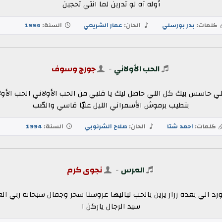
أوله آه لو تدرين لما انتي تحجين
كلمات:
بدر بورسلي
الحان:
عمار الشريعي
السنة:
1994
الحب الأولاني
-
جورج وسوف
للي حاسس بيك كل اللي حاصل ليك يا قلبي من الحب الأولاني الحب الأ
بتطيب برموش الأسمراني الليل عليّا قاسي والصّب
كلمات:
احمد شتا
الحان:
صلاح الشرنوبي
السنة:
1994
العرس
-
نجوى كرم
 الي بعده زرار يزين بالحب لياليها عروسنا سحر وجمال سبحانه ربي الع
سيد الرجال ياركن ا