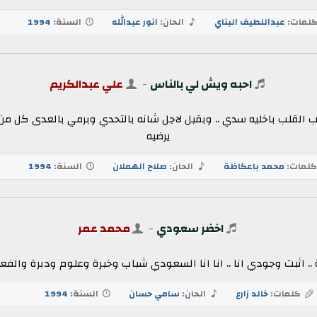
لمات:
عبداللطيف البناي
الحان:
انور عبدالله
السنة:
1994
احبه ويش لي بالناس
-
علي عبدالكريم
 القلب باخليه سدي .. وبقبل لاجل شانه بالتحدي وبرمي بالعدى كل من 
يرضيه
لمات:
محمد باعكاظة
الحان:
صلاح الهملان
السنة:
1994
اخضر سعودي
-
محمد عمر
بت وجودي انا .. انا انا السعودي شباب وخبرة وعلوم ودبرة والفعل ف
كلمات:
خالد زارع
الحان:
سامي حسان
السنة:
1994