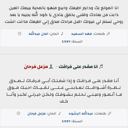
انا المولع بك ودايم اطيعك وابيع منهو بالمحبة يبيعك العين
ذابت من بعادك وقلبي يخفق ينادي يا كود الله يجيبه يا بعد
روحي تسلم لي عيونك اقبل مرادك صدق إني اطيعك ماانت الشت
كلمات:
فهد السعيد
الحان:
امان عبدالله
السنة:
1997
انا مقدر على فراقك
-
مزعل فرحان
أنـا مقـدر علـى فـراقـك و إذا شفـتـك أبــي فـرقـاك تــصــدق
نــظــرة أشــواقـــك تـعـذبـنــي عــلـــى لـقــيــاك احـبـك فــوق
مــا أتـصـور وعيـنـي تـحـلـم بـشـوفـك ولـكـن حيـرتـي تكـبـر وأنـــا
كـف
كلمات:
عبدالله الرشود
الحان:
مزعل فرحان
السنة:
1997