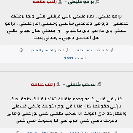
برافو عليكي
-
راغب علامة
برافو عليكي .. بغار عليكي ياللي قربتيني ليكي ولما برمشك
علقتيني .. وروحتي وماعدتي سألتيني وخليتيني اغار عليكي .. برافو
عليكي وين مارحتي وين ماتكوني .. رح بتضللي قبال عيوني طللي
متل الشمس وغيبي .. وقولي بحبك
كلمات:
سمير نخله
الحان:
احسان المنذر
السنة:
1997
بسحب كلمتي
-
راغب علامة
كان فى قلبي كلمه وحده ولقلبك شلتها قلتلك كلمة بحبك
يارتني مقولتها كان منايا في يوم اكونلك وتبقي قسمتي
والنهار ده جاي اقولك انا بسحب كلمتي كنتي نور عيني وحياتي
وفرحت دنيتي كنتي اقرب مني ليا وعيونك جنتي كنتي
كلمات:
بهاء الدين محمد
الحان:
راغب علامه