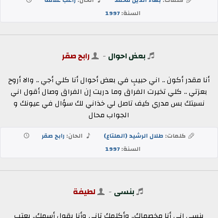
السنة:
1997
بعض احوال
-
رابح صقر
أنا مقدر أكون .. اني حبيبٍ في بعض أحوال أنا كلي أجي .. والا أروح
بعزتي .. كلي تخيرت الفراق وما دريت إن الفراق وصال أقول اني
نسيتك بس مدري كيف تاصل لي خذاني لك سؤال في عيونك و
الجواب محال
كلمات:
طلال الرشيد (الملتاع)
الحان:
رابح صقر
السنة:
1997
بنسى
-
لطيفة
بنسى إني أنا مخصماك.. وأكلمك تاني وأنا بقول أسمك.. بعتب