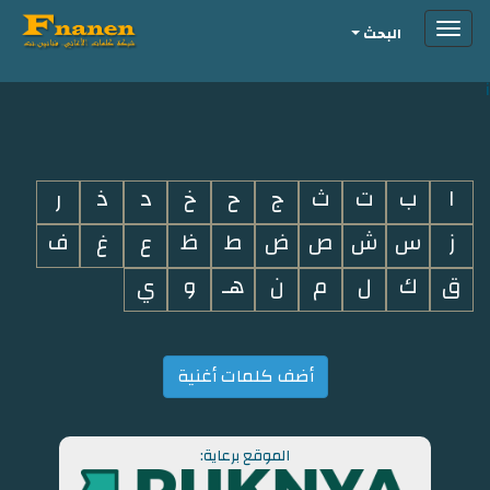
Toggle
البحث
navigation
i
ا
ب
ت
ث
ج
ح
خ
د
ذ
ر
ز
س
ش
ص
ض
ط
ظ
ع
غ
ف
ق
ك
ل
م
ن
هـ
و
ي
أضف كلمات أغنية
الموقع برعاية: