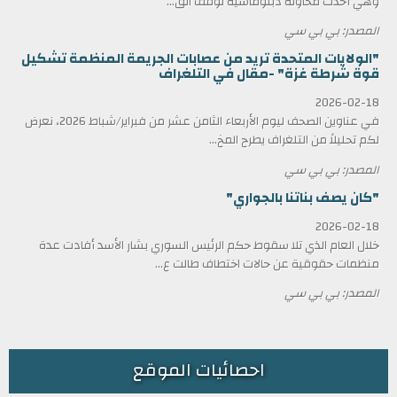
وهي أحدث محاولة دبلوماسية لوقف الق...
المصدر: بي بي سي
"الولايات المتحدة تريد من عصابات الجريمة المنظمة تشكيل
قوة شرطة غزة" -مقال في التلغراف
2026-02-18
في عناوين الصحف ليوم الأربعاء الثامن عشر من فبراير/شباط 2026، نعرض
لكم تحليلاً من التلغراف يطرح المخ...
المصدر: بي بي سي
"كان يصف بناتنا بالجواري"
2026-02-18
خلال العام الذي تلا سقوط حكم الرئيس السوري بشار الأسد أفادت عدة
منظمات حقوقية عن حالات اختطاف طالت ع...
المصدر: بي بي سي
احصائيات الموقع