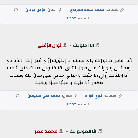
كلمات:
محمد سعد العرادي
الحان:
مزعل فرحان
السنة:
1997
انا احلويت
-
نوال الزغبي
لمّا الناس قالو إنك جاي شفت أنا إحلوّيت إزّاي أصل إنت المرّة دي
واحشني ولو إنّك على طول نسّاي لمّا قالولي حبيبك جاي شفت
أنا إحلوّيت إزّاي أنا حبّيت يا حياتي حياتي على شان بيك ومعاك
حتكون أنا حبّيت يا عينيّا عينيّا وبقيت
كلمات:
خيري فؤاد
الحان:
محمد علي سليمان
السنة:
1997
انا المولع بك
-
محمد عمر