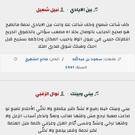
بين الايادي
-
نبيل شعيل
كف شالت شموع وكف شالت غلا وانت بين الايادي نجمة ماتطيح
هو صحيح الحبايب بالوصال بخلا اه مصعب سؤالي بالخفوق الجريح
انتظرتك حبيبي في عيون الولا ياحبيب المكان وحاكمه بستريح قبل
احبك وهبتك شوق صدري امتلا
كلمات:
سعود بن عبدالله
الحان:
صالح الشهري
السنة:
1997
بيني وبينك
-
نوال الزغبي
بيني وبينك خيط رفيع لا تشدّ كتير بيقطع ولا تخلّي الأحلام تضيع لو
ضاعت صعبة ترجع مش وقتها نعاتب ونعدّ ونذكر أسباب الزعل ولا
وقتها نرخي ونشدّ وننسى أيّام الغزل وغزلني كلمة بليل العتمة
تكبر نجمة وقمر بيلمع ولا تخلّي