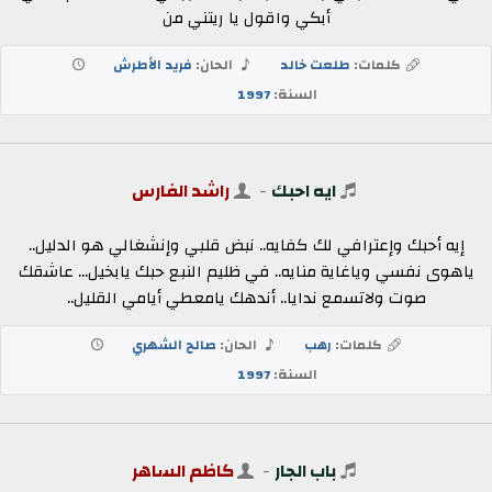
أبكي واقول يا ريتني من
كلمات:
طلعت خالد
الحان:
فريد الأطرش
السنة:
1997
ايه احبك
-
راشد الفارس
إيه أحبك وإعترافي لك كفايه.. نبض قلبي وإنشغالي هو الدليل..
ياهوى نفسي وياغاية منايه.. في ظليم النبع حبك يابخيل... عاشقك
صوت ولاتسمع ندايا.. أندهك يامعطي أيامي القليل..
كلمات:
رهب
الحان:
صالح الشهري
السنة:
1997
باب الجار
-
كاظم الساهر