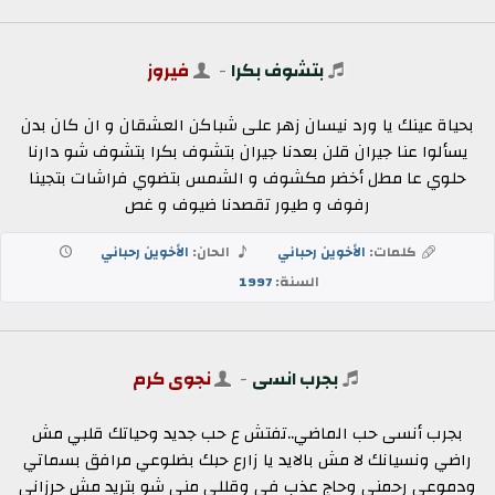
بتشوف بكرا
-
فيروز
بحياة عينك يا ورد نيسان زهر على شباكن العشقان و ان كان بدن
يسألوا عنا جيران قلن بعدنا جيران بتشوف بكرا بتشوف شو دارنا
حلوي عا مطل أخضر مكشوف و الشمس بتضوي فراشات بتجينا
رفوف و طيور تقصدنا ضيوف و غص
كلمات:
الأخوين رحباني
الحان:
الأخوين رحباني
السنة:
1997
بجرب انسى
-
نجوى كرم
بجرب أنسى حب الماضي..تفتش ع حب جديد وحياتك قلبي مش
راضي ونسيانك لا مش بالايد يا زارع حبك بضلوعي مرافق بسماتي
ودموعي رحمني وحاج عذب في وقللي مني شو بتريد مش حرزاني