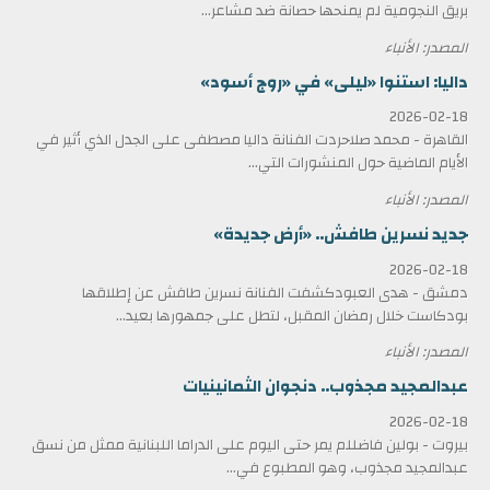
بريق النجومية لم يمنحها حصانة ضد مشاعر...
المصدر: الأنباء
داليا: استنوا «ليلى» في «روج أسود»
2026-02-18
القاهرة - محمد صلاحردت الفنانة داليا مصطفى على الجدل الذي أثير في
الأيام الماضية حول المنشورات التي...
المصدر: الأنباء
جديد نسرين طافش.. «أرض جديدة»
2026-02-18
دمشق - هدى العبودكشفت الفنانة نسرين طافش عن إطلاقها
بودكاست خلال رمضان المقبل، لتطل على جمهورها بعيد...
المصدر: الأنباء
عبدالمجيد مجذوب.. دنجوان الثمانينيات
2026-02-18
بيروت - بولين فاضللم يمر حتى اليوم على الدراما اللبنانية ممثل من نسق
عبدالمجيد مجذوب، وهو المطبوع في...