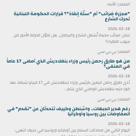
المصدر: الأنباء
"مجزرة ضرائب" أم "سلّة إنقاذ"؟ قرارات الحكومة اللبنانية
تحرك الشارع
2026-02-18
لبنان: ضرائب جديدة تُشعل الشارع والبرلمان.. هل تموّل الدولة الأجور من
جيوب الفقراء؟
المصدر: بي بي سي
من هو طارق رحمن رئيس وزراء بنغلاديش الذي أمضى 17 عاماً
في المنفى؟
2026-02-18
أدى طارق رحمن اليمين كرئيس وزراء لبنغلاديش في 17 فبراير/شباط، بعد
فوز حزبه بنغلاديش الوطني الذي ينتم...
المصدر: بي بي سي
رغم هدير الجبهات.. واشنطن وكييف تتحدثان عن "تقدم" في
المفاوضات بين روسيا وأوكرانيا
2026-02-18
اليوم الثاني من محادثات السلام بين أوكرانيا وروسيا في جنيف انتهى،