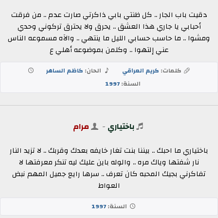
دقيت باب الجار .. كل ظنتي بابي ذاكرتي صارت عدم .. من فرقت
أحبابي يا جاري هذا العشق .. يحرق ولا يحترق تركوني وحدي
ومشوا .. ما حاسب حسابي الليل ما ينتهي .. والآه مسموعه الناس
عني إلتهوا .. وكلمن بموضوعه أهلي ع
كلمات:
كريم العراقي
الحان:
كاظم الساهر
السنة:
1997
باختياري
-
مرام
باختياري ما احبك .. بيننا بنت تغار خايفه بعدك وقربك .. لا تزيد النار
نار شفتها وياك مره .. والوله باين عليك ليه تنكر معرفتها لا
تفاكرني بجيك المحبه كان تعرف .. سرها رايع جميل المهم نبض
العواط
السنة:
1997