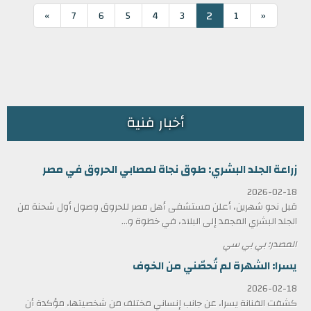
2
»
7
6
5
4
3
1
«
أخبار فنية
زراعة الجلد البشري: طوق نجاة لمصابي الحروق في مصر
2026-02-18
قبل نحو شهرين، أعلن مستشفى أهل مصر للحروق وصول أول شحنة من
الجلد البشري المجمد إلى البلاد، في خطوة و...
المصدر: بي بي سي
يسرا: الشهرة لم تُحصّني من الخوف
2026-02-18
كشفت الفنانة يسرا، عن جانب إنساني مختلف من شخصيتها، مؤكدة أن