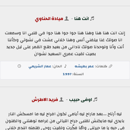
انت هنا
-
ميادة الحناوي
إنت انت هنا هنا وهنا هنا جوا جوا هنا جوا في قلبي انا وسمعت
انا صوتك غنا بيلفني أنس وهنا خلاني عشت في نشوتي وكأننا
أنت وأنا ولوحدنا صوتك ناداني من بعيد طلع القمر على ليل جديد
بصيت لقيت عمري السعيد نشوان
كلمات:
عمر بطيشه
الحان:
عمار الشريعي
السنة:
1997
اوفى حبيب
-
فريد الاطرش
ليه أرتاح ....بعد ماراح ليه أيامى تكون افراح ليه ما امسكش النار
بايدي ليه مايكنش لقلبى جراح الليالي من غرامه توهتني والظنون
في حبه يا ما حيرتني وامّا فكّرت ولقيت روحي ظلمته الندم خلاني