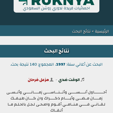
احصائيات فريدة لدوري روشن السعودي
الرئيسية
> نتائج البحث
نتائج البحث
البحث عن أغاني سنة:
1997
، المجموع: 140 نتيجة بحث.
الوقت ضدي
-
مزعل فرحان
أحـــــــــاول أنـــــســـــى وأتـــنـــاســــى زمـــــانـــــي وأنــســى
زمـــــان مــضـــى وأيـــــام ذكـــــراك وان كــــان طـيـفــك
لـقــانــي فـــــي مـنــامــي أقــوم واصـحـى لـجـل بالحـلـم مــا
ألـقــاك