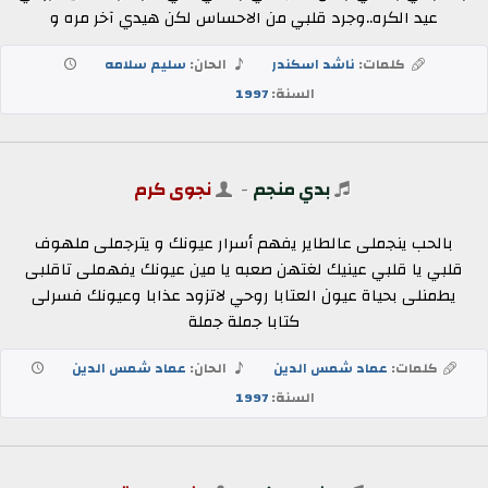
عيد الكره..وجرد قلبي من الاحساس لكن هيدي آخر مره و
كلمات:
ناشد اسكندر
الحان:
سليم سلامه
السنة:
1997
بدي منجم
-
نجوى كرم
بالحب ينجملى عالطاير يفهم أسرار عيونك و يترجملى ملهوف
قلبي يا قلبي عينيك لغتهن صعبه يا مين عيونك يفهملى تاقلبى
يطمنلى بحياة عيون العتابا روحي لاتزود عذابا وعيونك فسرلى
كتابا جملة جملة
كلمات:
عماد شمس الدين
الحان:
عماد شمس الدين
السنة:
1997