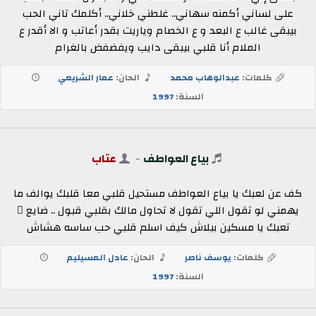
على لساني أكمنه سهاني.. غلطني خلاني.. أكلمك تاني الحب
بيبقى غالب ع البعد و ع الخصام وياريت بقدر أعاتب و الا أقدر ع
الملام أنا قلبي بيبقى دايب ويفضفض بالغرام
كلمات:
عبدالوهاب محمد
الحان:
عمار الشريعي
السنة:
1997
بياع العواطف
-
عتاب
كف عن لعبك يا بياع العواطف مستحيل قلبي معا قلبك يوالف ما
يهمني لو تقول اللي تقول لا تحاول مالك بقلبي قبول .. ضايع ٍ
تعبك يا مسكين ببلاش كيف اسلم قلبي حب ساسه هشاش
كلمات:
يوسف ناصر
الحان:
عادل المسيليم
السنة:
1997