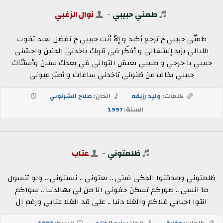
طمني حبيبي
-
نوال الزغبي
طمنّي حبيبي ح ترجع أكيد و إلاّ أنت حبيبي ح تفضل بعيد تفوت
الليالي يزيد إنشغالي و أفكّر في قربك ياخدني الحنين واحشني
حبيبي يا جرحي و طبيبي بعيش الثواني في بعدك سنين وأستنّاك
حبيبي بخاف من ظنوني تاخدني ساعات و أصبّر عيوني
كلمات:
وليد رزيقه
الحان:
صلاح الشرنوبي
السنة:
1997
ظلمتوني
-
عتاب
ظلمتوني وصدقتوا الحكي فيني .. بعتوني .. نسيتوني .. ولو تنسون
ما انسى .. صوركم تسكن جفوني انا من لي بهالدنيا .. سواكم
انتوا احبابي غلاكم والغلا دنيا .. على قد الغلا عتابي ورغم ال
كلمات:
مفارق
الحان:
يزيد الخالد
السنة:
1997