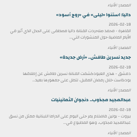
المصدر: الأنباء
داليا: استنوا «ليلى» في «روج أسود»
2026-02-18
القاهرة - محمد صلاحردت الفنانة داليا مصطفى على الجدل الذي أثير في
الأيام الماضية حول المنشورات التي...
المصدر: الأنباء
جديد نسرين طافش.. «أرض جديدة»
2026-02-18
دمشق - هدى العبودكشفت الفنانة نسرين طافش عن إطلاقها
بودكاست خلال رمضان المقبل، لتطل على جمهورها بعيد...
المصدر: الأنباء
عبدالمجيد مجذوب.. دنجوان الثمانينيات
2026-02-18
بيروت - بولين فاضللم يمر حتى اليوم على الدراما اللبنانية ممثل من نسق
عبدالمجيد مجذوب، وهو المطبوع في...
المصدر: الأنباء