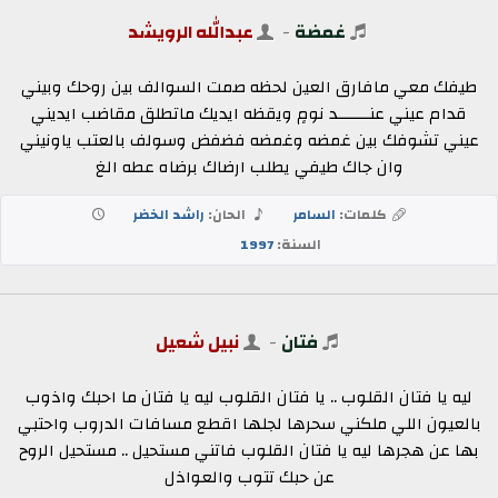
غمضة
-
عبدالله الرويشد
طيفك معي مافارق العين لحظه صمت السوالف بين روحك وبيني
قدام عيني عنـــــــد نومٍ ويقظه ايديك ماتطلق مقاضب ايديني
عيني تشوفك بين غمضه وغمضه فضفض وسولف بالعتب ياونيني
وان جاك طيفي يطلب ارضاك برضاه عطه الغ
كلمات:
السامر
الحان:
راشد الخضر
السنة:
1997
فتان
-
نبيل شعيل
ليه يا فتان القلوب .. يا فتان القلوب ليه يا فتان ما احبك واذوب
بالعيون اللي ملكني سحرها لجلها اقطع مسافات الدروب واحتبي
بها عن هجرها ليه يا فتان القلوب فاتني مستحيل .. مستحيل الروح
عن حبك تتوب والعواذل