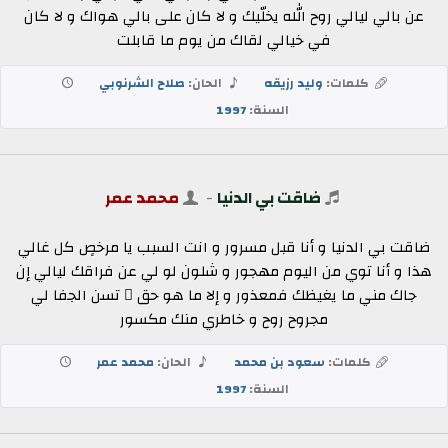
عن بالي ليالي روح الله يخلّيك و لا كان على بالي هواك و لا كان
في خيالي لقاك من يوم ما قابلت
كلمات:
وليد رزيقه
الحان:
صلاح الشرنوبي
السنة:
1997
ضاقت بي الدنيا
-
محمد عمر
ضاقت بي الدنيا و أنا قبل مسرور و انت السبب يا مرخصٍ كل غالي
هذا و أنا توي من اليوم مهجور و شلون لو لي عن فراقك ليالي إن
جاك مني ما يغيظك فمعذور و إلا ما هو حق ٍ تسن الجفا لي
مجروح روح و خاطري منك مكسور
كلمات:
سعود بن محمد
الحان:
محمد عمر
السنة:
1997