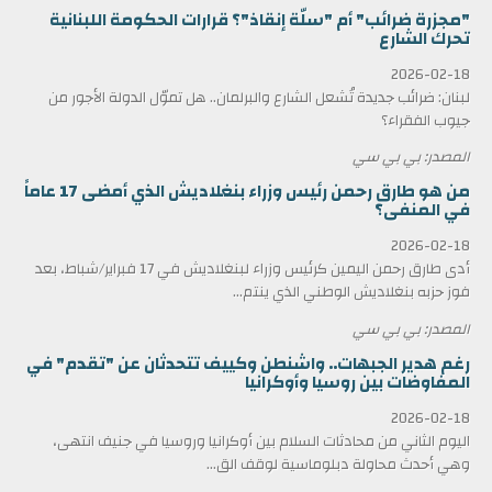
"مجزرة ضرائب" أم "سلّة إنقاذ"؟ قرارات الحكومة اللبنانية
تحرك الشارع
2026-02-18
لبنان: ضرائب جديدة تُشعل الشارع والبرلمان.. هل تموّل الدولة الأجور من
جيوب الفقراء؟
المصدر: بي بي سي
من هو طارق رحمن رئيس وزراء بنغلاديش الذي أمضى 17 عاماً
في المنفى؟
2026-02-18
أدى طارق رحمن اليمين كرئيس وزراء لبنغلاديش في 17 فبراير/شباط، بعد
فوز حزبه بنغلاديش الوطني الذي ينتم...
المصدر: بي بي سي
رغم هدير الجبهات.. واشنطن وكييف تتحدثان عن "تقدم" في
المفاوضات بين روسيا وأوكرانيا
2026-02-18
اليوم الثاني من محادثات السلام بين أوكرانيا وروسيا في جنيف انتهى،
وهي أحدث محاولة دبلوماسية لوقف الق...