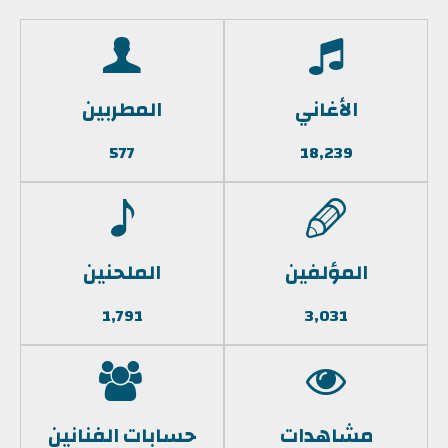
الأغاني
المطربين
577
18,239
المؤلفين
الملحنين
1,791
3,031
مشاهدات
حسابات الفنانين