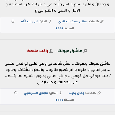
و وجدان و ملل ابتسم للناس و الخافي عليل اتظاهر بالسعاده و
الامل و العنى و الهم في ع
كلمات:
سالم سيف الخالدي
الحان:
انور عبدالله
السنة:
1997
عاشق عيونك
-
راغب علامة
عاشق عيونك وعيونك ... مش شايفاني وفي قلبي لو تدري بقلبي
... بحر اغاني يا حلوه يا ام شعور طايره ... والنظره مشتاقه وحايره
تاهت حروفي من خوفي ... وانتي اماني بهوى النسيم لما ينسم ...
على نغماتك و حب نبضي
كلمات:
جمال بخيت
الحان:
فاروق الشرنوبي
السنة:
1997