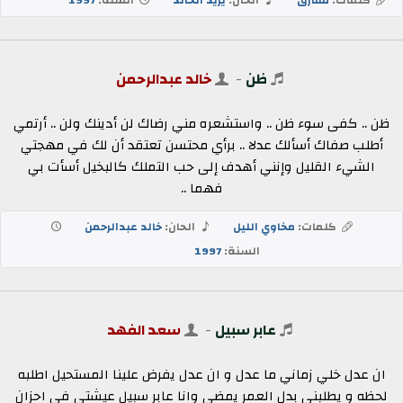
ظن
-
خالد عبدالرحمن
ظن .. كفى سوء ظن .. واستشعره مني رضاك لن أدينك ولن .. أرتمي
أطلب صفاك أسألك عدلا .. برأي محتسن تعتقد أن لك في مهجتي
الشيء القليل وإنني أهدف إلى حب التملك كالبخيل أسأت بي
فهما ..
كلمات:
مخاوي الليل
الحان:
خالد عبدالرحمن
السنة:
1997
عابر سبيل
-
سعد الفهد
ان عدل خلي زماني ما عدل و ان عدل يفرض علينا المستحيل اطلبه
لحظه و يطلبني بدل العمر يمضي وانا عابر سبيل عيشتي في احزان