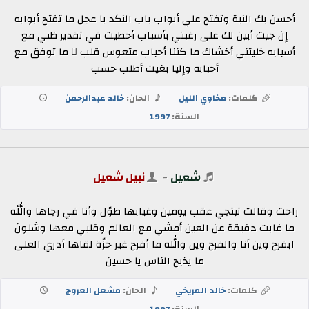
أحسن بك النية وتفتح علي أبواب باب النكد يا عجل ما تفتح أبوابه
إن جيت أبين لك على رغبتي بأسباب أخطيت في تقدير ظني مع
أسبابه خليتني أخشاك ما كننا أحباب متعوس قلب ٍ ما توفق مع
أحبابه وإليا بغيت أطلب حسب
كلمات:
مخاوي الليل
الحان:
خالد عبدالرحمن
السنة:
1997
شعيل
-
نبيل شعيل
راحت وقالت تبتجي عقب يومين وغيابها طوّل وأنا في رجاها واللّه
ما غابت دقيقة عن العين أمشي مع العالم وقلبي معها وشلون
ابفرح وين أنا والفرح وين والله ما أفرح غير حزّة لقاها أدري الغلى
ما يذبح الناس يا حسين
كلمات:
خالد المريخي
الحان:
مشعل العروج
السنة:
1997