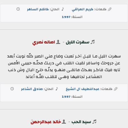
كلمات:
كريم العراقي
الحان:
كاظم الساهر
السنة:
1997
سهرت الليل
-
اصاله نصري
سهرت الليل مـا لليـل آخـر تعبت وضاع مني الصبر كلّه نويت أبعد
عن جروحك واسافر لقيت القلب في دربـك محلّـه حبيبي الأمس
تايه فيك فاكـر بعـدك مالقـى منهـو يدلّـه خليّ البال وش ذنب
المشاعـر تجافيها وهـي للقلـب ظلّـه أعاند
كلمات:
عبداللطيف ال الشيخ
الحان:
صادق الشاعر
السنة:
1997
سيد الحب
-
خالد عبدالرحمن