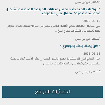
المصدر: بي بي سي
"الولايات المتحدة تريد من عصابات الجريمة المنظمة تشكيل
قوة شرطة غزة" -مقال في التلغراف
2026-02-18
في عناوين الصحف ليوم الأربعاء الثامن عشر من فبراير/شباط 2026، نعرض
لكم تحليلاً من التلغراف يطرح المخ...
المصدر: بي بي سي
"كان يصف بناتنا بالجواري"
2026-02-18
خلال العام الذي تلا سقوط حكم الرئيس السوري بشار الأسد أفادت عدة
منظمات حقوقية عن حالات اختطاف طالت ع...
المصدر: بي بي سي
احصائيات الموقع