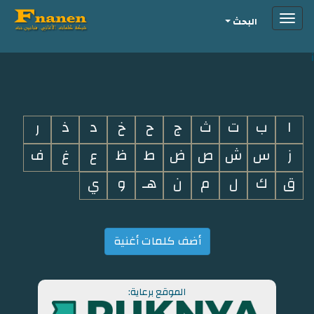
Toggle
البحث
navigation
i
ا
ب
ت
ث
ج
ح
خ
د
ذ
ر
ز
س
ش
ص
ض
ط
ظ
ع
غ
ف
ق
ك
ل
م
ن
هـ
و
ي
أضف كلمات أغنية
الموقع برعاية: