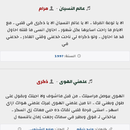
عالم النسيان
-
مرام
الا يا لوعة الفرقا .. الا يا عالم النسيان الا يا ذكرى في قلبي .. مع
الايام ما راحت اسايرها بكل شعور .. احاول انسى ما قلته احاول
قد ما احاول .. ولو ذكراه لي ناحت خدعني وقتي الغادر .. خدعني
في
السنة:
1997
علمني الهوى
-
ذكرى
الهوى بيوصل مراسيلك .. من قبل مااشوف ولا اجيلك وبقول على
طول وبغني لك .. انا مين علمني الهوى غيرك علمني هواك ازاي
اسهر .. استنى فرحة قلبي لقاك ده حبي معاك زي السكر ..
بياخذني لـ فوق وبطير في سماك رجعت زمان بالنسبه ل
كلمات:
وليد رزيقه
الحان:
صلاح الشرنوبي