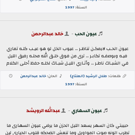
السنة:
1997
عيون الحب
-
خالد عبدالرحمن
عيون الحـب لايمكـن تناظـر ... عيوب الخل لو هو عيـب كلـه تماري
فيـه وبوصفـه تكابـر ... ترى من فوق خلـق الله محلـه رفيق الليل
في الشبـاك ناطـر ... وأثـاري الليـل شبـاك لخلـه حفظ أحلى الكلام
كلمات:
طلال الرشيد (الملتاع)
الحان:
خالد عبدالرحمن
السنة:
1997
عيون السهاري
-
عبدالله الرويشد
حبيبتي كان السهر يسعد الليل الحزن ما يرضي عيون السهارى ما
تطرب الونه صوت المواويل وما تنعش الضحكه قلوب الحيارى لين