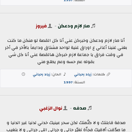
صار لازم ودعكن
-
فيروز
أنا صار لازم ودعكن وخبركن عني أنا كل القصة لو منكن ما كنت
بغني غنينا أغاني ع اوراق غنية لواحد مشتاق ودايماً بالأخر في أخر
في وقت فراق يا جماعة لازم خبركن هالقصة عني أنا كل شي
بقوله عم حسه وعم يطلع مني
كلمات:
زياد رحباني
الحان:
زياد رحباني
السنة:
1997
صدفه
-
نوال الزغبي
صدفة قابلتك و لا كلّمتك لكن سحر عينيك خدني لدنيا غير الدنيا و
ما صدّقت ألاقيك فجاّة تغيّر حالي و جرالي اللي جرالي و لا بتغيب