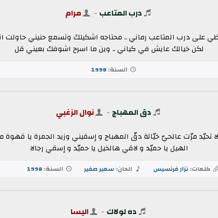
درب المتاعب
-
مرام
حظي على درب المتاعب رماني .. محتاجه اشكيلك وتسمع حنيني حاولت انس
لكن خيالك عايش في كياني .. وين ما اسرح اشوفك بعيني قل
السنة:
1998
دق المهباج
-
نوال الزغبي
لا تحيّد مرّت عالحيّ خيّالة دقّ المهباج و إسقيني وزيد الجمرة يا قهوة 
الهيل يا حميّد و لاقي هالخيل يا حميّد و إسقي رجالا
كلمات:
نزار فرنسيس
الحان:
سمير صفير
السنة:
1998
ده لولاك
-
اليسا