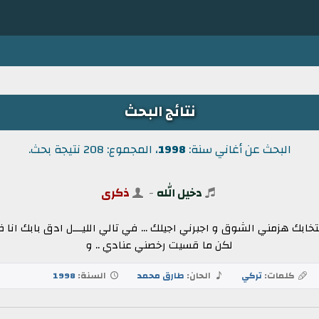
نتائج البحث
البحث عن أغاني سنة:
1998
، المجموع: 208 نتيجة بحث.
دخيل الله
-
ذكرى
ي انتخابك هزمني الشوق و اجبرني اجيلك ... في تالي الليـــل ادق بابك انا 
لكن ما قسيت رخصني عنادي .. و
كلمات:
تركي
الحان:
طارق محمد
السنة:
1998