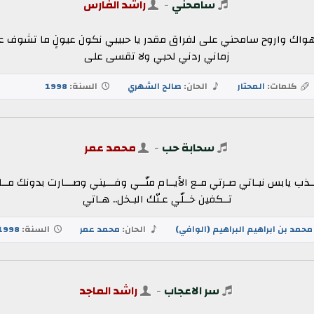
سامحني
-
راشد الفارس
ن هواك واروح سامحني على لفراق مقدر يا حبيبي نكون عيونٍ ما تشوف 
زماني ردني لحبي ولا تقسى على
كلمات:
المحتار
الحان:
صالح الشهري
السنة:
1998
سحابة حب
-
محمد عمر
لعــذب يابس نبـاتي صـرتي مـع الأيــام منّــي وفـــيني وصـــارت بدونك 
تــكفين خــلّي عـنّك البـخل.. هـاتي
محمد بن ابراهيم البراهيم (الوافي)
الحان:
محمد عمر
السنة:
1998
سر الاعجاب
-
راشد الماجد