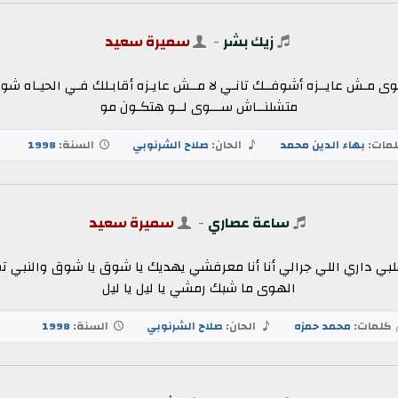
زيك بشر
-
سميرة سعيد
ى مـش عايــزه أشوفــك تانـي لا مــش عايـزه أقابـلك فـي الحيـاه شوفـل
متشلنــاش ســـوى لــو هتكـون مو
مات:
بهاء الدين محمد
الحان:
صلاح الشرنوبي
السنة:
1998
ساعة عصاري
-
سميرة سعيد
قلبي داري اللي جرالي أنا أنا معرفشي يهديك يا شوق يا شوق والنبي ت
الهوى ما شبك رمشي يا ليل يا ليل
كلمات:
محمد حمزه
الحان:
صلاح الشرنوبي
السنة:
1998