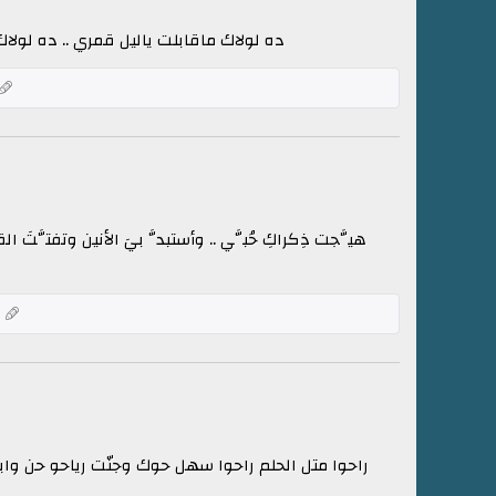
ده لولاك ماقابلت ياليل قمري .. ده لولا
هيَّجت ذِكراكِ حُبَّي .. وأستبدَّ بيَ الأنين وتفتَّتَ الق
ك
راحوا متل الحلم راحوا سهل حوك وجنّت رياحو حن وابك