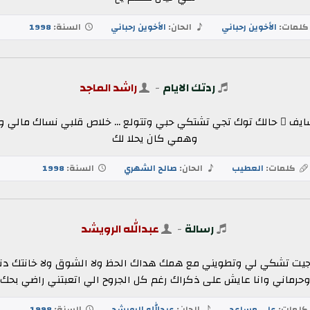
لمات:
الأخوين رحباني
الحان:
الأخوين رحباني
السنة:
1998
ردتك الايام
-
راشد الماجد
 اول شايف ٍ حالك توك تجي تشتكي حبي وتتولع ... خلاص قلبي نساك مالي 
وهمي كان يحلا لك
كلمات:
العطيب
الحان:
صالح الشهري
السنة:
1998
رسالة
-
عبدالله الرويشد
يت تشكي لي وتطويني مع همك هداك الحظ ولا الشوق ولا خانتك دني
حرماني وانا عايش على ذكراك رغم كل الجروح الي اتعبتني راضي بحك
لمات:
علي مساعد
الحان:
عبدالله الرويشد
السنة:
1998