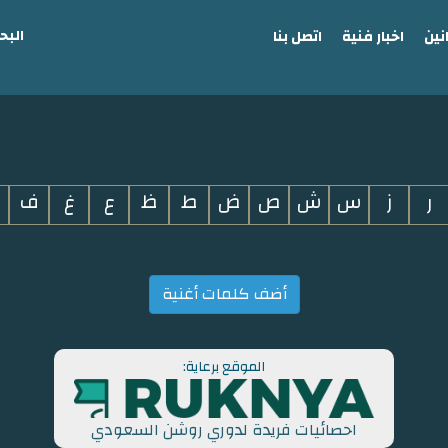
البح
نين
اخبار فنية
اتصل بنا
ر
ز
س
ش
ص
ض
ط
ظ
ع
غ
ف
أضف كلمات أغنية
الموقع برعاية:
احصائيات فريدة لدوري روشن السعودي