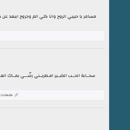
مسافر يا حبيبي الروح وانا كلي الم وجروح اببعد ع
سحــابة الحــب الكبــير امـطريــني رشّـــي بمــاك ا
كلمات: