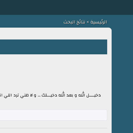
الرئيسية
> نتائج البحث
دخيــــل الله و بعد الله دخيـــلك ... و لا ظني ترد الل