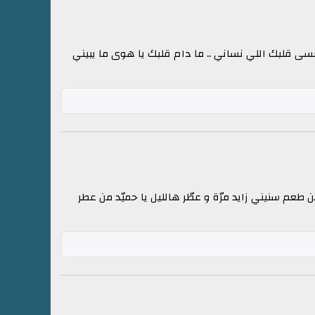
ى قلبك اللي نساني .. ما دام قلبك يا هوى ما يبيني
من طعم سنيني زايد مرّة و عطّر هالليل يا حميّد من عطر