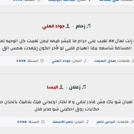
زحام
-
جواد العلي
نت تعال لالا تغيب عنى حرام ما للبشر قيمه ليمن تغيبت كل الوجيه تم
المسافة شاسعه يبقا الهيام قلبى لو لأخر الكون إبتعدت همس الق
كلمات:
صدى الصمت
الحان:
جواد العلي
السنة:
1998
زعلان
-
اليسا
تعبان شو باك مش قادر تنقي و لا تختار اوعدني فيك بلاقيك بالحنان حن
حكايات روق احكيلي شو صاير قلل
كلمات:
الياس ناصر
الحان:
ناصر الاسعد
السنة:
1998