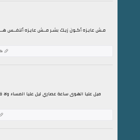
مـش عايـزه أكـون زيـك بشـر مــش عايـزه أتنفــس هــو
كل
ميل عليا الهوى ساعة عصاري ليل عليا المساء ولا 