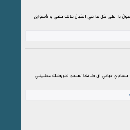
عيون يا اغلى كل ما في الكون مالك قلبي والأشواق
مــا تـساوي حياتي ان كـانها تسـمح ظـروفـك عطــينـي