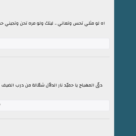
اه لو مثلي تحس وتعاني .. ليتك ولو مره تحن وتجيني 
دقّ المهباج يا حميّد نار الدلاّل شعّالة من درب الضيف 