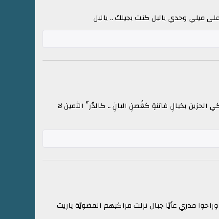
لى ميلي وحدي ياليل كنت بجيلك .. ياليل
الحزين بخيالِ فاتنةٍ كغُصنِ البانِ .. كالدُرِّ الثمين لا
احوا مدري عأيّا جبال نزلت مراكبهم المضويّة ياريت