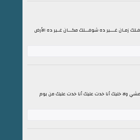
ك زمـان غــــير ده شوفـــلك مكـــان غــير ده الأرض
مشي ولا خليك أنا خدت عليك أنا خدت عليك من يوم