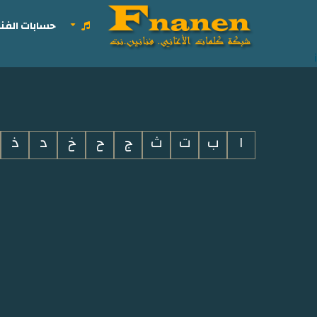
حسابات الفنا
i
ا
ب
ت
ث
ج
ح
خ
د
ذ