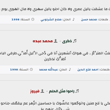
ك ما عشقت ياليل عمري ولا كان احلو ياليل سهري ولا مال الهوى يوم ع
كلمات:
محمد حسن
الحان:
صلاح الشرنوبي
السنة:
1998
ذكرى
-
محمد عبده
لبُ المتيَّمُ .. في هواكِ أتشعرين أنا في دُجى الَّليلِ أُمنَّي..طرفي الباكي 
أظنُّكِ تذكرين
لمات:
احمد فتح الدين
الحان:
عبدالله محمد
السنة:
1998
راحوا مثل الحلم
-
فيروز
ي يا تلج صنين واتوجّعوا عالشّوك يا حساسين الزّهر عم بيقصّف جناحو ور
شي خيّال عنهم يخ