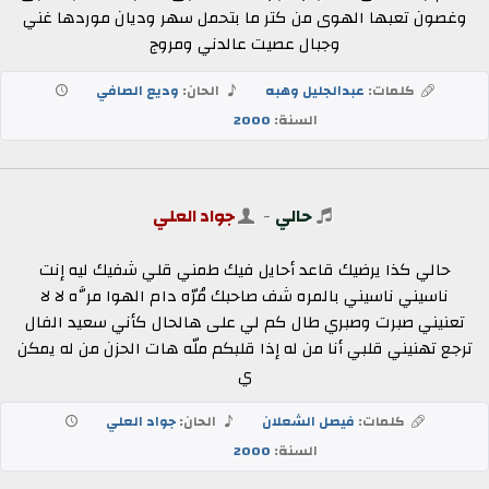
وغصون تعبها الهوى من كتر ما بتحمل سهر وديان موردها غني
وجبال عصيت عالدني ومروج
كلمات:
عبدالجليل وهبه
الحان:
وديع الصافي
السنة:
2000
حالي
-
جواد العلي
حالي كذا يرضيك قاعد أحايل فيك طمني قلي شفيك ليه إنت
ناسيني ناسيني بالمره شف صاحبك مُرّه دام الهوا مرَّه لا لا
تعنيني صبرت وصبري طال كم لي على هالحال كأني سعيد الفال
ترجع تهنيني قلبي أنا من له إذا قلبكم ملّه هات الحزن من له يمكن
ي
كلمات:
فيصل الشعلان
الحان:
جواد العلي
السنة:
2000