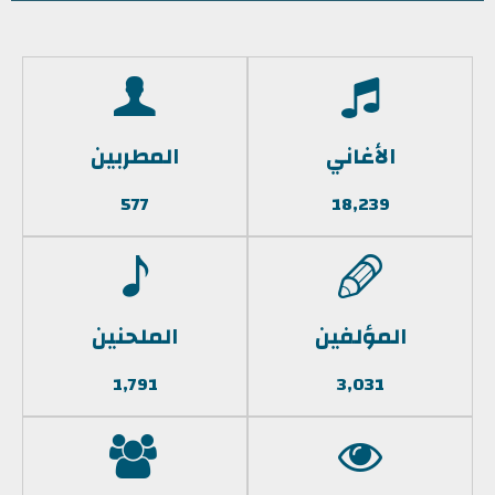
الأغاني
المطربين
577
18,239
المؤلفين
الملحنين
1,791
3,031