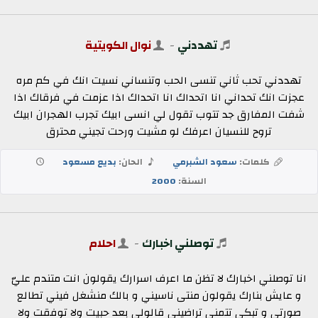
تهددني
-
نوال الكويتية
تهددني تحب ثاني تنسى الحب وتنساني نسيت انك في كم مره
عجزت انك تحداني انا اتحداك انا اتحداك اذا عزمت في فرقاك اذا
شفت المفارق جد تتوب تقول لي انسى ابيك تجرب الهجران ابيك
تروح للنسيان اعرفك لو مشيت ورحت تجيني محترق
كلمات:
سعود الشبرمي
الحان:
بديع مسعود
السنة:
2000
توصلني اخبارك
-
احلام
انا توصلني اخبارك لا تظن ما اعرف اسرارك يقولون انت متندم عليّ
و عايش بنارك يقولون منتى ناسيني و بالك منشغل فيني تطالع
صورتي و تبكي تتمنى تراضيني قالولي بعد حبيت ولا توفقت ولا