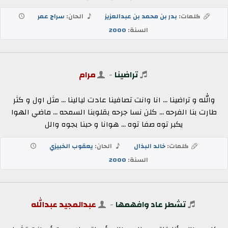
كلمات:
بدر بن محمد بن عبدالعزيز
الحان:
سراج عمر
السنة:
2000
تراضينا
-
مرام
والله و تراضينا ... انا وانت تصافينا عادت ليالينا ... مثل اول و كثر
طارت بنا الفرحه ... كلن نسا جرحه بقلوبنا السمحه ... ماضي الهوا
يكبر توه صفا توه ... هوانا و حبنا بجوه والل
كلمات:
خالد البذال
الحان:
يعقوب الخبيزي
السنة:
2000
تشطر عاد وافهمها
-
عبدالمجيد عبدالله