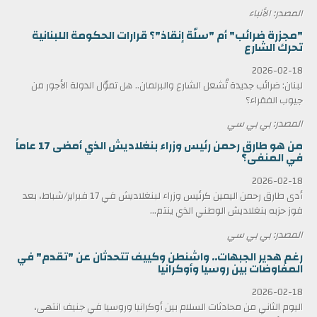
المصدر: الأنباء
"مجزرة ضرائب" أم "سلّة إنقاذ"؟ قرارات الحكومة اللبنانية
تحرك الشارع
2026-02-18
لبنان: ضرائب جديدة تُشعل الشارع والبرلمان.. هل تموّل الدولة الأجور من
جيوب الفقراء؟
المصدر: بي بي سي
من هو طارق رحمن رئيس وزراء بنغلاديش الذي أمضى 17 عاماً
في المنفى؟
2026-02-18
أدى طارق رحمن اليمين كرئيس وزراء لبنغلاديش في 17 فبراير/شباط، بعد
فوز حزبه بنغلاديش الوطني الذي ينتم...
المصدر: بي بي سي
رغم هدير الجبهات.. واشنطن وكييف تتحدثان عن "تقدم" في
المفاوضات بين روسيا وأوكرانيا
2026-02-18
اليوم الثاني من محادثات السلام بين أوكرانيا وروسيا في جنيف انتهى،