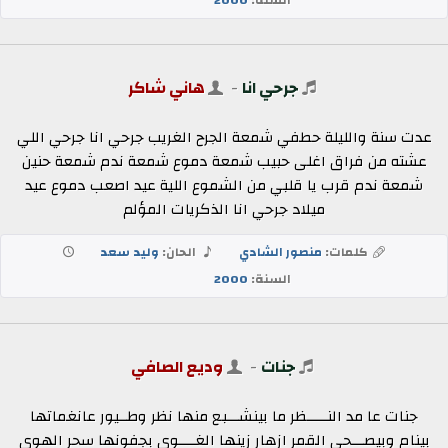
جرحي انا
-
هاني شاكر
عدت سنة والليلة حطفي شمعة الجرح الغريب جرحي انا جرحي اللي
عشته من فراق اغلى حبيب شمعة دموع شمعة ندم شمعة حنين
شمعة ندم قرب يا قلبي من الشموع اللية عيد اصعب دموع عيد
ميلاد جرحي انا الذكريات المؤلم
كلمات:
منصور الشادي
الحان:
وليد سعد
السنة:
2000
جنات
-
وديع الصافي
جنات عا مد النـــــظر ما بينشـــبع منها نظر وطــيور عانغماتها
بينام وبيصـــحى القمر ازهار زينها الغــــوى بجفونها سحر الهوى