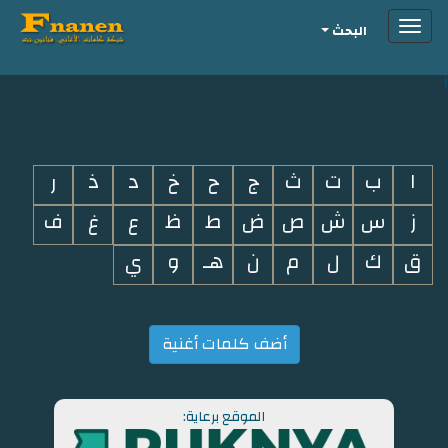
Toggle
البحث
navigation
i
ا
ب
ت
ث
ج
ح
خ
د
ذ
ر
ز
س
ش
ص
ض
ط
ظ
ع
غ
ف
ق
ك
ل
م
ن
هـ
و
ي
أضف كلمات أغنية
الموقع برعاية: