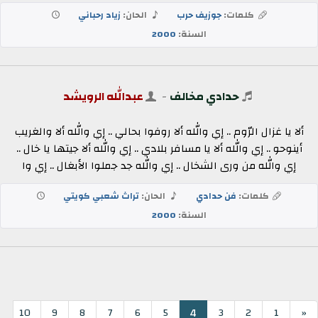
كلمات:
جوزيف حرب
الحان:
زياد رحباني
السنة:
2000
حدادي مخالف
-
عبدالله الرويشد
ألا يا غزال الرّوم .. إي والله ألا روفوا بحالي .. إي والله ألا والغريب
أينوحو .. إي والله ألا يا مسافر بلادي .. إي والله ألا جيتها يا خال ..
إي والله من ورى الشخال .. إي والله جد جملوا الأبغال .. إي وا
كلمات:
فن حدادي
الحان:
تراث شعبي كويتي
السنة:
2000
4
10
9
8
7
6
5
3
2
1
«