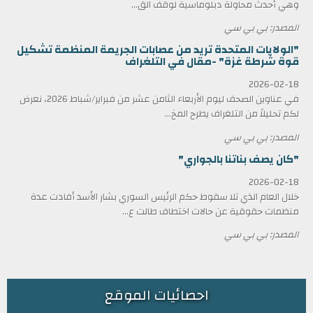
وهي أحدث محاولة دبلوماسية لوقف الق...
المصدر: بي بي سي
"الولايات المتحدة تريد من عصابات الجريمة المنظمة تشكيل
قوة شرطة غزة" -مقال في التلغراف
2026-02-18
في عناوين الصحف ليوم الأربعاء الثامن عشر من فبراير/شباط 2026، نعرض
لكم تحليلاً من التلغراف يطرح المخ...
المصدر: بي بي سي
"كان يصف بناتنا بالجواري"
2026-02-18
خلال العام الذي تلا سقوط حكم الرئيس السوري بشار الأسد أفادت عدة
منظمات حقوقية عن حالات اختطاف طالت ع...
المصدر: بي بي سي
احصائيات الموقع