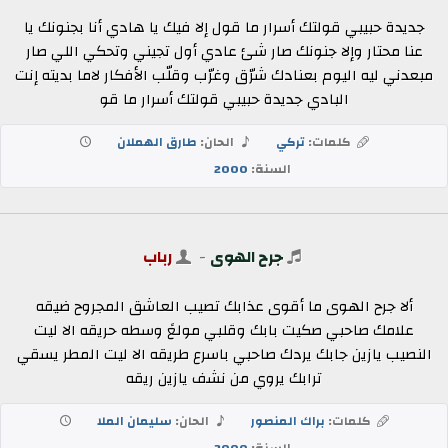
جديدة حبيبي قولتك أسرار ما قول إلا فيك يا هادي أنا بجنونك يا
عنا محتار وإلا جنونك صار شئ عادي أول تجيني وتحكي اللي صار
مبعدني ليه اليوم بعنادك شرّق وغرّب وقلّب الأفكار لاما بديته إنت
البادي جديدة حبيبي قولتك أسرار ما قو
كلمات:
تركي
الحان:
طارق الهملان
السنة:
2000
جرح الهوى
-
رباب
ألا جرح الهوى ما أقوى عذابك تصيب العاشق المجروح ضيقه
علامك صاحبي صكيت بابك وقلبي مولعً وسطه حريقه الا ليت
النصيب يازين جابك يردك صاحبي باسرع طريقه الا ليت المطر يسقي
ترابك يروي من نشف يازين ريقه
كلمات:
براك المنصور
الحان:
سليمان الملا
السنة:
2000