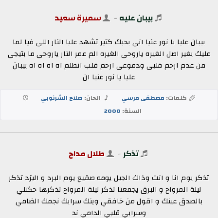
بيبان عليه
-
سميرة سعيد
بيبان عليا يا نور عنيا انى بحبك كتير تشهد عليا النار اللى فيا لما
عليك بغير اصل الغيره ياروحى الغيره الم عمر النار ياروحى ما بتيجى
من عدم ارحم قلبى ودموعى ارحم قلب انظلم اه اه اه اه بيبان
عليا يا نور عنيا ان
كلمات:
مصطفى مرسي
الحان:
صلاح الشرنوبي
السنة:
2000
تذكر
-
طلال مداح
تذكر يوم انا و انت وذاك الجبل يومه صقيع يوم البرد و البرَد تذكر
ليلة المرواح و البرق يجمعنا تذكر ليلة المرواح تذكرها حكتلي
بالصدق عينك و اقول من خافقي وينك سرابك نجمك الضامي
وسرابي قلبي الدامي ند