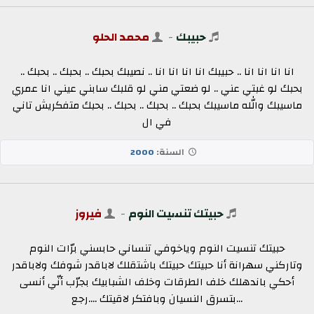
حبيبك
-
محمد الحلو
انا انا انا انا .. حبيبك انا انا انا انا .. نصيبك بحبك .. بحبك .. بحبك ..
بحبك لو غبتي عني .. لو ضعتي مني لو قلبك سابني عيني انا عمري
ماسيبك والله ماسيبك بحبك .. بحبك .. بحبك .. بحبك متفكريش تاني
في ال
السنة:
2000
حبيتك تنسيت النوم
-
فيروز
حبيتك تنسيت النوم وياخوفي تنساني حابسني برّات النوم
وتاركني سهرانة أنا حبيتك حبيتك باشتقلك لاباقدر شوفك ولاباقدر
أحكي باندهلك خلف الطرقات وخلف الشبابيك بجرّب أنّي أنسى
...بتسرق النسيان وبافتكر لاقيتك ....رجع