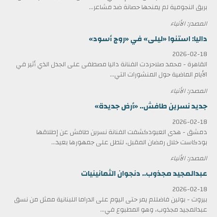
بريق النجومية لم يمنحها حصانة ضد مشاعر...
المصدر: الأنباء
داليا: استنوا «ليلى» في «روج أسود»
2026-02-18
القاهرة - محمد صلاحردت الفنانة داليا مصطفى على الجدل الذي أثير في
الأيام الماضية حول المنشورات التي...
المصدر: الأنباء
جديد نسرين طافش.. «أرض جديدة»
2026-02-18
دمشق - هدى العبودكشفت الفنانة نسرين طافش عن إطلاقها
بودكاست خلال رمضان المقبل، لتطل على جمهورها بعيد...
المصدر: الأنباء
عبدالمجيد مجذوب.. دنجوان الثمانينيات
2026-02-18
بيروت - بولين فاضللم يمر حتى اليوم على الدراما اللبنانية ممثل من نسق
عبدالمجيد مجذوب، وهو المطبوع في...