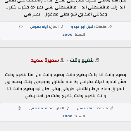
لكن هلا ولاشي فكرك مش على فكري أبدا .. ولاطبعك على طبعي
أبدا إنت مابتشبهني أبدا .. مابثشبهني بشي بصراحة فكرت كتير ..
وعذبتي أفكاري شو يعني معقول .. يصير هي
كلمات:
نبيل ابو عبدو
الحان:
زياد بطرس
السنة:
2000
بنضيع وقت
-
سميرة سعيد
بنضيع وقت انا وانت بنضيع وقت بنضيع وقت من امتا بنضيع وقت
مش قادره احبك حقيقى ولا مره بشتاق ووجودى جنبك بحسه زى
الفراق ومادام طريقك غير طريقى يبقى كان ليه بنضيع وقت انا
وانت بنضيع وقت بنضيع وقت من امتا بنضي
كلمات:
عماد حسن
الحان:
محمد مصطفى
السنة:
2000