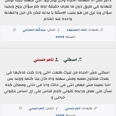
دايم نظن انا تفهمنا الحياة وكل يوم يزيد اللي نجهله كيف نوصل
للنهايه في طريق دون ما نعرف حقيقة اوله كم سؤال يروح ويجينا
سؤال ويا ترى من هو يجيب الاسئلة يا بدايه تتكرر كل حين والنهاية
واحده عند الختام
كلمات:
خالد المحمود
الحان:
عبدالله المناعي
السنة:
2008
اسكتي
-
تامر حسني
اسكتى مش الحياه من غيرك طلعت احلى وانا كنت فاكرها فى
بعدك هتكون صعبه ومش سهله واه كان بينا كلمه ووعد بس
احنا نصيبنا مش لبعض انتى فى حالك وانا فى حالى وممكن كده
نسأل على بعض ورايحه تقولى كلام للناس على اى اساس بتقولى
جرحنى و
كلمات:
تامر حسني
الحان:
تامر حسني
السنة:
2008