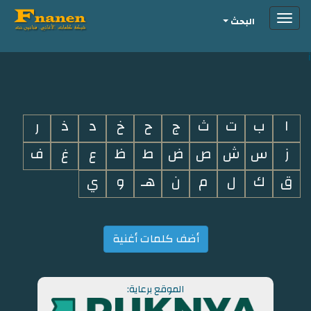
Toggle
البحث
navigation
i
ا
ب
ت
ث
ج
ح
خ
د
ذ
ر
ز
س
ش
ص
ض
ط
ظ
ع
غ
ف
ق
ك
ل
م
ن
هـ
و
ي
أضف كلمات أغنية
الموقع برعاية: