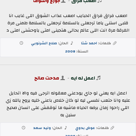
اصعب فراق
-
جورج وسوف
اصعب فراق فراق الحبايب اصعب عذاب الشوق اللى غايب انا
قلبى استنى ياما ترجعلى بالسلامة ترجعلى بالسلامة طمنى مرة
الفرقة مرة انت اللى عالم بحالى هتجينى امتى ياوحشنى امتى د
كلمات:
احمد شتا
الحان:
صلاح الشرنوبي
السنة:
2008
اعمل له ايه
-
مدحت صالح
اعمل ايه يعني لو جاي يودعني معقوله اترجى فيه والا اتحايل
عليه وانا حتعب نفسي ليه لو كان خلاص باعني خليه يروح يالله زي
اللي راحوا زمان برضه الحياه ماشيه ما توقفش على انسان صحيح
سنين به
كلمات:
عوض بدوي
الحان:
وليد سعد
السنة:
2008