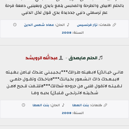
بالحلم الابيض والطرحة والمحبس يلمع بايدي وبعينيي دمعة فرحة
عم ترسملي دنيي جدديدة بدي قول لكل الدنيي
كلمات:
نزار فرنسيس
الحان:
عماد شمس الدين
السنة:
2008
الحلم مايصدق
-
عبدالله الرويشد
مانـي خيـالـ(ن) لابـغيـته طـرالك***يـجـيـبـني عنـدك ليـامن بـغـيـته
لايـبـعـدك ذاك الـشـعور بخـيالـك***لاياخـذك وتقـول حلمـي
لـقـيـتـه لاتقول قلبي من جروحه شكالك***لاتلتـفت للـجرح لامـن
شـكـيتـه لاتـرتـجـي قـلبـ(ن) بحبـه وفـا
كلمات:
بنت العطا
الحان:
بنت العطا
السنة:
2008