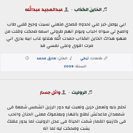
الخاين الكذاب
-
عبدالمجيد عبدالله
ابي يوصل خبر عني لحدوه قصدي متعني نسيت وجرح قلبي طاب
واصبح لي سواه احباب ويوم انهم طرولي اسمه ضحكت وقلت من
منهو هذاك الخاين الكذاب حمدت الله هلالو غاب ابيه يدري اني
صرت اقوى وعلى نفسي قد
كلمات:
تركي
الحان:
طارق محمد
السنة:
2008
الروليت
-
وائل جسار
تحلم بايه وتعمل حزين ولعبت ليه دور الرزين الشمس شمعة فى
شمعدان ماعدتش تطلع بالنهار ويعلموك معنى الحنان والحب
فى كازينو القمار شفت الحياة فى عجل الروليت لما يدور عقلك
يشت وضحكت ليه لما اته