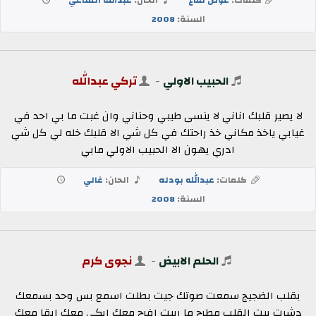
السنة:
2008
الحبيب الاولي
-
تركي عبدالله
لا يصير قلبك اناني لا ينسى طيبي وحناني وان غبت ما بي احد في
غيابي ياخذ مكاني خذ راحتك في كل شي الا قلبك خله لي كل شي
ادري يهون الا الحبيب الاولي مابي
كلمات:
عبدالله بودله
الحان:
غالي
السنة:
2008
الحلم الابيض
-
نجوى كرم
بقلب الضجيج سمعت صوتك جيت بطلت اسمع بس وحد بسمعك
دشرت بيت القلب مطرح ما ربيت افرح معك ابكي معك ابقا معك