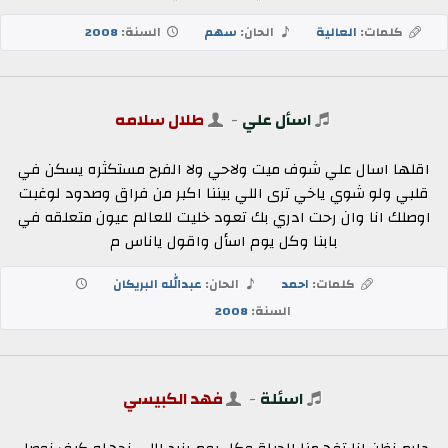
كلمات:
العالية
الحان:
سهم
السنة:
2008
اسأل علي
-
طلال سلامه
اقلها اسال علي شوف ميت ولاحي ولا الفرح مستكثره يسكن في
قلبي ولو شوي ياخي ترى اللي بيننا اكبر من فراق وصدود لوغبت
اوصلك انا وان رحت ادري بك تعود خليت للعالم عيون متعلقه في
بابنا وكل يوم اسأل واقول ياناس م
كلمات:
احمد
الحان:
عبدالله البريكان
السنة:
2008
اسئلة
-
فهد الكبيسي