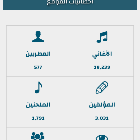
احصائيات الموقع
الأغاني
المطربين
577
18,239
المؤلفين
الملحنين
1,791
3,031