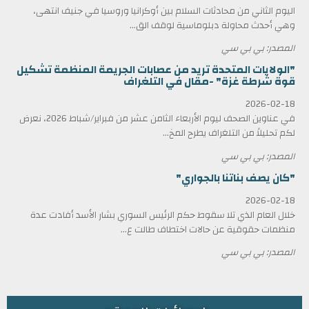
اليوم الثاني من محادثات السلام بين أوكرانيا وروسيا في جنيف انتهى،
وهي أحدث محاولة دبلوماسية لوقف الق...
المصدر: بي بي سي
"الولايات المتحدة تريد من عصابات الجريمة المنظمة تشكيل
قوة شرطة غزة" -مقال في التلغراف
2026-02-18
في عناوين الصحف ليوم الأربعاء الثامن عشر من فبراير/شباط 2026، نعرض
لكم تحليلاً من التلغراف يطرح المخ...
المصدر: بي بي سي
"كان يصف بناتنا بالجواري"
2026-02-18
خلال العام الذي تلا سقوط حكم الرئيس السوري بشار الأسد أفادت عدة
منظمات حقوقية عن حالات اختطاف طالت ع...
المصدر: بي بي سي