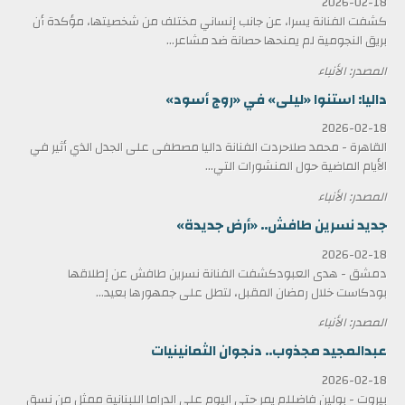
2026-02-18
كشفت الفنانة يسرا، عن جانب إنساني مختلف من شخصيتها، مؤكدة أن
بريق النجومية لم يمنحها حصانة ضد مشاعر...
المصدر: الأنباء
داليا: استنوا «ليلى» في «روج أسود»
2026-02-18
القاهرة - محمد صلاحردت الفنانة داليا مصطفى على الجدل الذي أثير في
الأيام الماضية حول المنشورات التي...
المصدر: الأنباء
جديد نسرين طافش.. «أرض جديدة»
2026-02-18
دمشق - هدى العبودكشفت الفنانة نسرين طافش عن إطلاقها
بودكاست خلال رمضان المقبل، لتطل على جمهورها بعيد...
المصدر: الأنباء
عبدالمجيد مجذوب.. دنجوان الثمانينيات
2026-02-18
بيروت - بولين فاضللم يمر حتى اليوم على الدراما اللبنانية ممثل من نسق