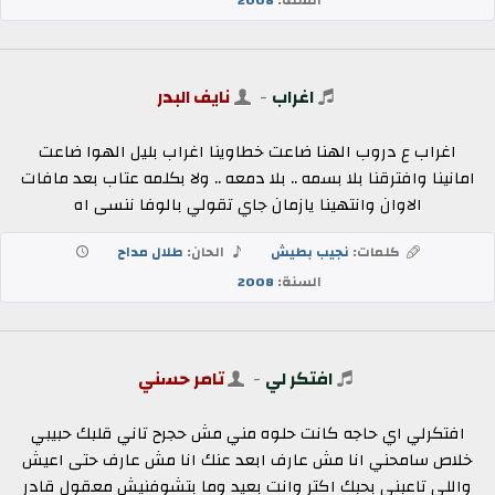
اغراب
-
نايف البدر
اغراب ع دروب الهنا ضاعت خطاوينا اغراب بليل الهوا ضاعت
امانينا وافترقنا بلا بسمه .. بلا دمعه .. ولا بكلمه عتاب بعد مافات
الاوان وانتهينا يازمان جاي تقولي بالوفا ننسى اه
كلمات:
نجيب بطيش
الحان:
طلال مداح
السنة:
2008
افتكر لي
-
تامر حسني
افتكرلي اي حاجه كانت حلوه مني مش حجرح تاني قلبك حبيبي
خلاص سامحني انا مش عارف ابعد عنك انا مش عارف حتى اعيش
واللي تاعبني بحبك اكتر وانت بعيد وما بتشوفنيش معقول قادر