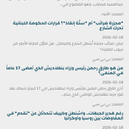
عبدالمجيد مجذوب، وهو المطبوع في...
المصدر: الأنباء
"مجزرة ضرائب" أم "سلّة إنقاذ"؟ قرارات الحكومة اللبنانية
تحرك الشارع
2026-02-18
لبنان: ضرائب جديدة تُشعل الشارع والبرلمان.. هل تموّل الدولة الأجور من
جيوب الفقراء؟
المصدر: بي بي سي
من هو طارق رحمن رئيس وزراء بنغلاديش الذي أمضى 17 عاماً
في المنفى؟
2026-02-18
أدى طارق رحمن اليمين كرئيس وزراء لبنغلاديش في 17 فبراير/شباط، بعد
فوز حزبه بنغلاديش الوطني الذي ينتم...
المصدر: بي بي سي
رغم هدير الجبهات.. واشنطن وكييف تتحدثان عن "تقدم" في
المفاوضات بين روسيا وأوكرانيا
2026-02-18