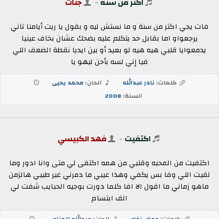
اكتر من سنه
-
جنات
فات يجي اكتر من سنة و ما نستش ليه و بقول يا ريت أيامنا تاني
يرجعواو اما بقابل حد يتكلم عليه بضحك عشان بخاف عينيا
يدمعوايا قلبي هيه هيه لو بعيد أو بين ايديا نقطة الضعف اللي
فيا إني لسه بأحن ليهو يا
كلمات:
نادر عبدالله
الحان:
محمد يحيى
السنة:
2008
اكتفيت
-
فهد الكبيسي
اكتفيت من المحبه وقلبي من همه اكتفى لي متى وانا ادور وما
لقيت اللي وفا بس يكفي وهذا عيبي ما دمرني غير طيبي هالزمن
ماهو زماني ما اقول الا افا كلما دورت بوجيه الحبايب شفت لي
الف ابتسام
كلمات:
عوض نفاع
الحان:
عبدالله المناعي