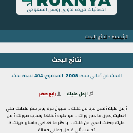
احصائيات فريدة لدوري روشن السعودي
الرئيسية
> نتائج البحث
نتائج البحث
البحث عن أغاني سنة:
2008
، المجموع: 404 نتيجة بحث.
ازعل عليك
-
رابح صقر
أزعل عليك ألفين مره من غلاك ... مليون مره يوم تنكر غلطتك قلي
اخطيت بدون ما دور وراك ... مو حلوه ألقاها وتخرب صورتك أزعل
عليك وكنت اعدي من غلاك ... يا كثر ما تغاضى واساير خيبتك لا
تحسب أني غافل وماني معاك