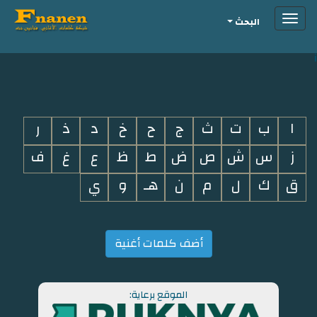
Toggle
البحث
navigation
i
ا
ب
ت
ث
ج
ح
خ
د
ذ
ر
ز
س
ش
ص
ض
ط
ظ
ع
غ
ف
ق
ك
ل
م
ن
هـ
و
ي
أضف كلمات أغنية
الموقع برعاية: