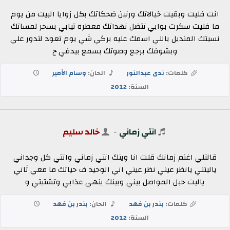
انت فليت وبقيت خيالاتك ورنين ضحكاتك بكل زوايا البيت من يوم
ما فليت سكرت بوابي تتضل نهداتك معطره تيابي بسحر لمساتك
نسيتك المنديل ياللي اسمك عليه بركي شي يوم تعود لتدور علي
وبشوفك برجع وصوتك بسمع بيدفي ح
كلمات:
ندى عبدالنور
الحان:
وسام الأمير
السنة:
2012
انتي زماني
-
خالد سليم
قالتلي اغنم زمانك قلت انا وينك انتي زماني وانتي كل وجداني
ياليتني يانظر عيني نظر عيني اني الوحيد ف حياتك ما معي ثاني
ياليت حبل المواصل بيني وبينك ينهي عذابي وتشتيتي و
كلمات:
بندر بن فهد
الحان:
بندر بن فهد
السنة:
2012