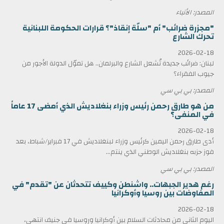
المصدر: الأنباء
"مجزرة ضرائب" أم "سلّة إنقاذ"؟ قرارات الحكومة اللبنانية
تحرك الشارع
2026-02-18
لبنان: ضرائب جديدة تُشعل الشارع والبرلمان.. هل تموّل الدولة الأجور من
جيوب الفقراء؟
المصدر: بي بي سي
من هو طارق رحمن رئيس وزراء بنغلاديش الذي أمضى 17 عاماً
في المنفى؟
2026-02-18
أدى طارق رحمن اليمين كرئيس وزراء لبنغلاديش في 17 فبراير/شباط، بعد
فوز حزبه بنغلاديش الوطني الذي ينتم...
المصدر: بي بي سي
رغم هدير الجبهات.. واشنطن وكييف تتحدثان عن "تقدم" في
المفاوضات بين روسيا وأوكرانيا
2026-02-18
اليوم الثاني من محادثات السلام بين أوكرانيا وروسيا في جنيف انتهى،