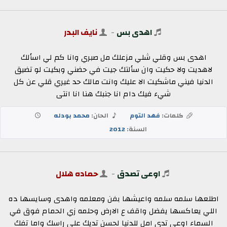
اهدى بس
-
نايف البدر
اهدى بس وقلي شلي مزعلك مل صبري وانا كم لي اسألك
لاهديت ولا حكيت وان سألتك جيت في حضني وبكيت لو تضيق
الدنيا فيني ماشكيت الا عليك وانت مالك حد غيري قلي عن كل
شيء فيك دام انا جنبك هنا انا انتى
كلمات:
فهد التوم
الحان:
محمد بودله
السنة:
2012
اوعى تصدق
-
حماده هلال
اطلعها سلمه سلمه واعيشها بفن ومعلمه واهدى وسايسها ده
اللي يعاكسها يفضل واقف ع الارض وحلمه زي الحمام فوق في
السماء اوعى تدي امل للدنيا لحسن تديك على راسك واما تفك