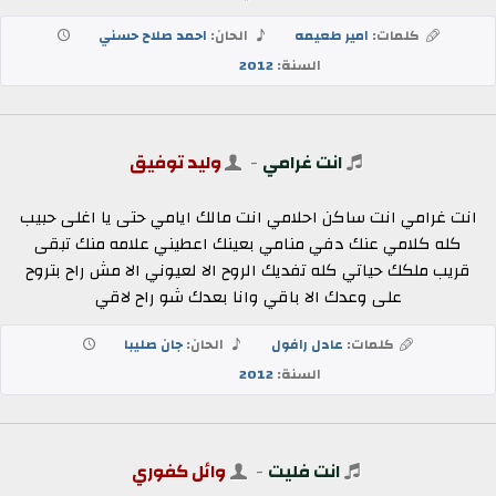
كلمات:
امير طعيمه
الحان:
احمد صلاح حسني
السنة:
2012
انت غرامي
-
وليد توفيق
انت غرامي انت ساكن احلامي انت مالك ايامي حتى يا اغلى حبيب
كله كلامي عنك دفي منامي بعينك اعطيني علامه منك تبقى
قريب ملكك حياتي كله تفديك الروح الا لعيوني الا مش راح بتروح
على وعدك الا باقي وانا بعدك شو راح لاقي
كلمات:
عادل رافول
الحان:
جان صليبا
السنة:
2012
انت فليت
-
وائل كفوري