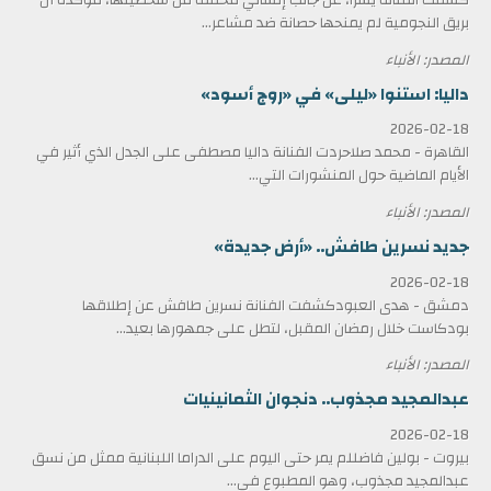
بريق النجومية لم يمنحها حصانة ضد مشاعر...
المصدر: الأنباء
داليا: استنوا «ليلى» في «روج أسود»
2026-02-18
القاهرة - محمد صلاحردت الفنانة داليا مصطفى على الجدل الذي أثير في
الأيام الماضية حول المنشورات التي...
المصدر: الأنباء
جديد نسرين طافش.. «أرض جديدة»
2026-02-18
دمشق - هدى العبودكشفت الفنانة نسرين طافش عن إطلاقها
بودكاست خلال رمضان المقبل، لتطل على جمهورها بعيد...
المصدر: الأنباء
عبدالمجيد مجذوب.. دنجوان الثمانينيات
2026-02-18
بيروت - بولين فاضللم يمر حتى اليوم على الدراما اللبنانية ممثل من نسق
عبدالمجيد مجذوب، وهو المطبوع في...