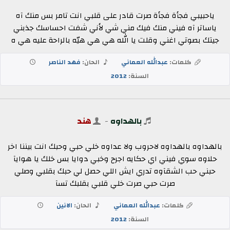
ياحبيبي فجأة فجأة صرت قادر على قلبي انت تامر بس منك آه
ياساتر آه فيني منك فيك مني شي لأني شفت احساسك جذبني
جيتك بصوتي اغني وقلت يا الله هي هي هيّه بالراحة عليه هي ه
كلمات:
عبدالله العماني
الحان:
فهد الناصر
السنة:
2012
بالهداوه
-
هند
بالهداوه بالهداوه لاحروب ولا عداوه خلي حبي وحبك انت بيننا اخر
حلاوه سوي فيني اي حكايه اجرح وخبي دوايا بس خلك يا هوايآ
حبني حب الشقآوه تدري ايش اللي حصل لي حبك بقلبي وصلي
صرت حبي صرت خلي قلبي بقلبك تسآ
كلمات:
عبدالله العماني
الحان:
الانين
السنة:
2012