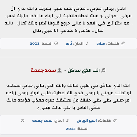
انادي يردلي صوتي .. صوتي تعب قلبي يحتريك وانت تدري ان
موتي .. موتي لو غبت لحظة ملتقيك ابي ارتاح ما اقدر وابيك تحس
.. مو اكثر ترى في البعد يا غالي جروح قلوبنا تكبر وينك تعال .. يالله
تعال .. تكفى لا تعذبني انا صبري طال
كلمات:
ساره
الحان:
ثامر
السنة:
2012
انت الذي ساكن
-
سعد جمعة
انت الذي ساكن في قلبي لحالك وانت الذي مالي حياتي سعاده
لو تطلب عيوني يا روحي فدى لك اعطيك قلبي فوق روحي زياده
امر حبيبي كلي كلي حلالك من يعشقك صبره معذب فؤاده مالك
بحكي الناس يا خلي مالك تبقى ح
كلمات:
اسير الرياض
الحان:
سعد جمعه
السنة:
2012