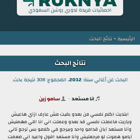
احصائيات فريدة لدوري روشن السعودي
الرئيسية
> نتائج البحث
نتائج البحث
البحث عن أغاني سنة:
2012
، المجموع: 308 نتيجة بحث.
انا مستعد
-
سامو زين
ابتديت اكلم نفسي من بعدو بقيت مش عارف ازآي هاعيش
وياريت ماعملت نفسي قد بعدو وعملت اني انا اللي مهمنيش
وآنا مستعد آبان قدامو واحد وبيرجع في كلامو بس ترجع تاني
آيامو هموت لو مرجعليش وآنا مستعد اقول واعيد اني ضعفت