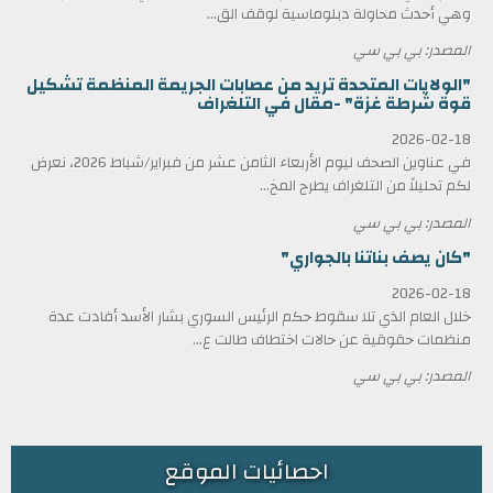
وهي أحدث محاولة دبلوماسية لوقف الق...
المصدر: بي بي سي
"الولايات المتحدة تريد من عصابات الجريمة المنظمة تشكيل
قوة شرطة غزة" -مقال في التلغراف
2026-02-18
في عناوين الصحف ليوم الأربعاء الثامن عشر من فبراير/شباط 2026، نعرض
لكم تحليلاً من التلغراف يطرح المخ...
المصدر: بي بي سي
"كان يصف بناتنا بالجواري"
2026-02-18
خلال العام الذي تلا سقوط حكم الرئيس السوري بشار الأسد أفادت عدة
منظمات حقوقية عن حالات اختطاف طالت ع...
المصدر: بي بي سي
احصائيات الموقع