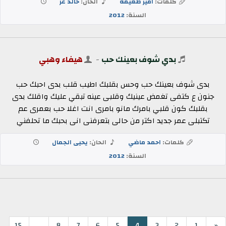
كلمات:
امير طعيمه
الحان:
خالد عز
السنة:
2012
بدي شوف بعينك حب
-
هيفاء وهبي
بدى شوف بعينك حب وحس بقلبك اطيب قلب بدى احبك حب
جنون ع كتفى تغمض عينيك وقلبى عينه تبقي عليك واقلك بدى
بقلبك كون قلبي بامرك مانو بامرى انت اغلا حب بعمرى عم
تكتبلى عمر جديد اكتر من حالى بتعرفنى انى بحبك ما تحلفني
كلمات:
احمد ماضي
الحان:
يحيى الجمال
السنة:
2012
...
4
15
8
7
6
5
3
2
1
«