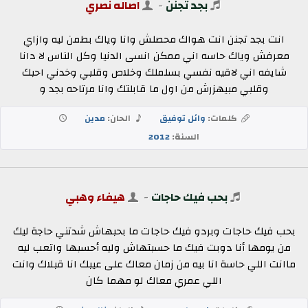
بجد تجنن
-
اصاله نصري
انت بجد تجنن انت هواك محصلش وانا وياك بطمن ليه وازاي
معرفش وياك حاسه اني ممكن انسى الدنيا وكل الناس لا دانا
شايفه اني لاقيه نفسي بسلملك وخلاص وقلبي وخدني احبك
وقلبي مبيهزرش من اول ما قابلتك وانا مرتاحه بجد و
كلمات:
وائل توفيق
الحان:
مدين
السنة:
2012
بحب فيك حاجات
-
هيفاء وهبي
بحب فيك حاجات وبردو فيك حاجات ما بحبهاش شدتني حاجة ليك
من يومها أنا دوبت فيك ما حسبتهاش وليه أحسبها واتعب ليه
ماانت اللي حاسة انا بيه من زمان معاك على عيبك انا قبلاك وانت
اللي عمري معاك لو مهما كان