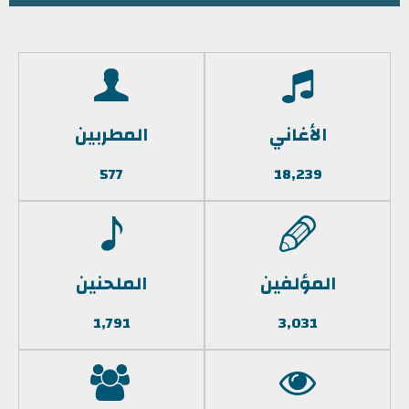
الأغاني
المطربين
577
18,239
المؤلفين
الملحنين
1,791
3,031