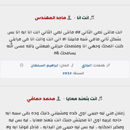
انت انا
-
ماجد المهندس
انت مانتى نصي الثاني لالا مانتى نصي الثاني انت انا ايه انا بس
بشكل ثاني مافي شبه مابيننا الا اني انت وانت انا في مرايتي
كنت المحك وجهي انا وملامحك حيرتني ضيعتني يالله عسى الله
يسامحك &n
كلمات:
الجازي
الحان:
ابراهيم السلطان
السنة:
2012
انت بتعند معايا
-
محمد حماقي
زعلان مني ليه حبيبي اوي كده ومشيلني ذنبك وده بقى سببه ايه
حاجه غريبه اوي انا مجيتش جنبك انت بتعند معايا .. ليه بس ليه
ومكبر الحكايه .. ليه بس ليه حبيبي من البدايه .. فاكر قولنا ايه ولا