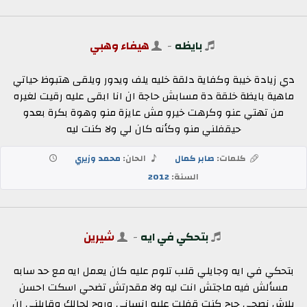
بايظه
-
هيفاء وهبي
دي زيادة خيبة وكفاية دلقة خليه يلف ويدور ويلقى هتبوظ حياتي
ماهية بايظة خلقة دة مسابش حاجة ان انا ابقى عليه رقيت لغيره
من تهتي عنو وكرهت خيرو مش عايزة منو وهوة بكرة بعدو
حيقفلني منو وكأنه كان لي ولا كنت ليه
كلمات:
صابر كمال
الحان:
محمد وزيري
السنة:
2012
بتحكي في ايه
-
شيرين
بتحكي في ايه وجايلي قلب تلوم عليه كان يعمل ايه مع حد سابه
مسألش فيه ماجتش انت ليه ولا مقدرتش تضحي اسكت احسن
بلاش نصحي جرح كنت قفلت عليه انساني وروح لحالك وقابلني ان