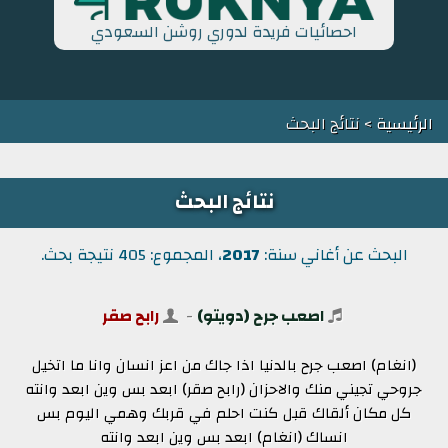
احصائيات فريدة لدوري روشن السعودي
الرئيسية
> نتائج البحث
نتائج البحث
البحث عن أغاني سنة:
2017
، المجموع: 405 نتيجة بحث.
اصعب جرح (دويتو)
-
رابح صقر
(انغام) اصعب جرح بالدنيا اذا جاك من اعز انسان وانا ما اتخيل
جروحي تجيني منك والاحزان (رابح صقر) ابعد بس وين ابعد وانته
كل مكان ألقاك قبل كنت احلم في قربك وهمي اليوم بس
انساك (انغام) ابعد بس وين ابعد وانته