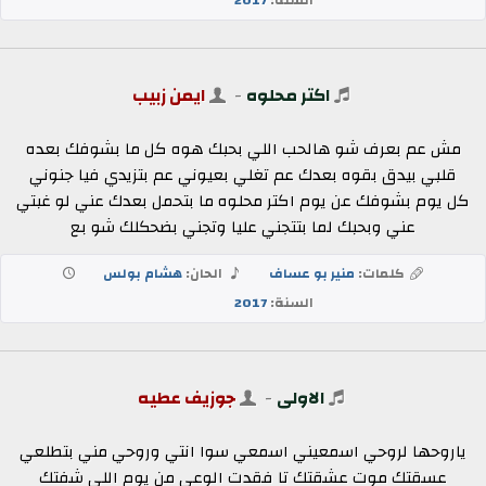
اكتر محلوه
-
ايمن زبيب
مش عم بعرف شو هالحب اللي بحبك هوه كل ما بشوفك بعده
قلبي بيدق بقوه بعدك عم تغلي بعيوني عم بتزيدي فيا جنوني
كل يوم بشوفك عن يوم اكتر محلوه ما بتحمل بعدك عني لو غبتي
عني وبحبك لما بتتجني عليا وتجني بضحكلك شو بع
كلمات:
منير بو عساف
الحان:
هشام بولس
السنة:
2017
الاولى
-
جوزيف عطيه
ياروحها لروحي اسمعيني اسمعي سوا انتي وروحي مني بتطلعي
عسقتك موت عشقتك تا فقدت الوعي من يوم اللي شفتك