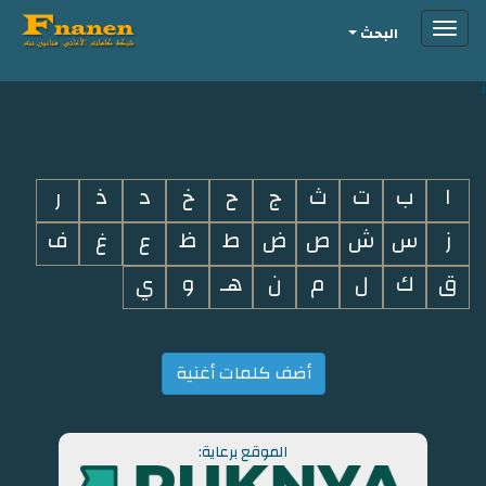
Toggle
البحث
navigation
i
ا
ب
ت
ث
ج
ح
خ
د
ذ
ر
ز
س
ش
ص
ض
ط
ظ
ع
غ
ف
ق
ك
ل
م
ن
هـ
و
ي
أضف كلمات أغنية
الموقع برعاية: