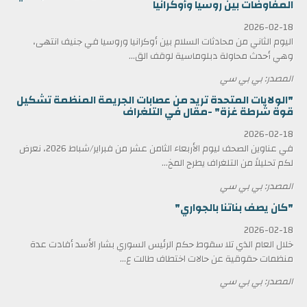
المفاوضات بين روسيا وأوكرانيا
2026-02-18
اليوم الثاني من محادثات السلام بين أوكرانيا وروسيا في جنيف انتهى،
وهي أحدث محاولة دبلوماسية لوقف الق...
المصدر: بي بي سي
"الولايات المتحدة تريد من عصابات الجريمة المنظمة تشكيل
قوة شرطة غزة" -مقال في التلغراف
2026-02-18
في عناوين الصحف ليوم الأربعاء الثامن عشر من فبراير/شباط 2026، نعرض
لكم تحليلاً من التلغراف يطرح المخ...
المصدر: بي بي سي
"كان يصف بناتنا بالجواري"
2026-02-18
خلال العام الذي تلا سقوط حكم الرئيس السوري بشار الأسد أفادت عدة
منظمات حقوقية عن حالات اختطاف طالت ع...
المصدر: بي بي سي