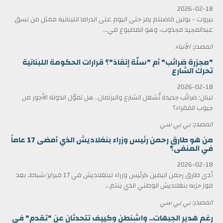
2026-02-18
بيروت - بولين فاضللم يمر حتى اليوم على الدراما اللبنانية ممثل من نسق
عبدالمجيد مجذوب، وهو المطبوع في...
المصدر: الأنباء
"مجزرة ضرائب" أم "سلّة إنقاذ"؟ قرارات الحكومة اللبنانية
تحرك الشارع
2026-02-18
لبنان: ضرائب جديدة تُشعل الشارع والبرلمان.. هل تموّل الدولة الأجور من
جيوب الفقراء؟
المصدر: بي بي سي
من هو طارق رحمن رئيس وزراء بنغلاديش الذي أمضى 17 عاماً
في المنفى؟
2026-02-18
أدى طارق رحمن اليمين كرئيس وزراء لبنغلاديش في 17 فبراير/شباط، بعد
فوز حزبه بنغلاديش الوطني الذي ينتم...
المصدر: بي بي سي
رغم هدير الجبهات.. واشنطن وكييف تتحدثان عن "تقدم" في