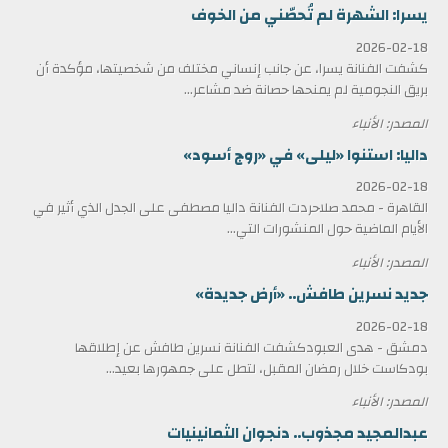
يسرا: الشهرة لم تُحصّني من الخوف
2026-02-18
كشفت الفنانة يسرا، عن جانب إنساني مختلف من شخصيتها، مؤكدة أن
بريق النجومية لم يمنحها حصانة ضد مشاعر...
المصدر: الأنباء
داليا: استنوا «ليلى» في «روج أسود»
2026-02-18
القاهرة - محمد صلاحردت الفنانة داليا مصطفى على الجدل الذي أثير في
الأيام الماضية حول المنشورات التي...
المصدر: الأنباء
جديد نسرين طافش.. «أرض جديدة»
2026-02-18
دمشق - هدى العبودكشفت الفنانة نسرين طافش عن إطلاقها
بودكاست خلال رمضان المقبل، لتطل على جمهورها بعيد...
المصدر: الأنباء
عبدالمجيد مجذوب.. دنجوان الثمانينيات