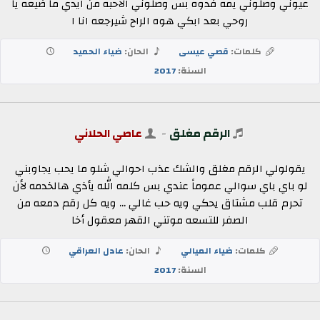
عيوني وصلوني يمه فدوه بس وصلوني الاحبه من ايدي ما ضيعه يا
روحي بعد ابكي هوه الراح شيرجعه انا ا
كلمات:
قصي عيسى
الحان:
ضياء الحميد
السنة:
2017
الرقم مغلق
-
عاصي الحلاني
يقولولي الرقم مغلق والشك عذب احوالي شلو ما يحب يجاوبني
لو باي باي سوالي عموماً عندي بس كلمه الله يأذي هالخدمه لأن
تحرم قلب مشتاق يحكي ويه حب غالي ... ويه كل رقم دمعه من
الصفر للتسعه موتني القهر معقول أخا
كلمات:
ضياء الميالي
الحان:
عادل العراقي
السنة:
2017