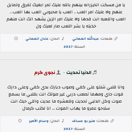
يا من مسكت الخيزرانه بينهم بالله عليك تمر ابغيك تفرق وتمايل
عنهم ولا عليك امر العب .. العب يا محبوبي العب بها العب ..
العب واللعبه انت قدها ولا عليك امر الزين يشهد انك انت منهم
خذيته يا بشر اللعب صار لعبك ول
كلمات:
عبدالله العماني
الحان:
عادل العماني
السنة:
2017
الدنيا تحديت
-
نجوى كرم
وانا قلبي شلتو على كفي وصوب ديارك بدي كفي وعلى دارك
فوت جاي ومهما تصعب دربي غير صوتك انت بقلبي ما بسمع
صوت وكل الدنيي تحديت وللعشره ما عديت واللي حبك انت
سلاحو عمرو ما يهاب الموت ... انا لكتب كرمال
كلمات:
منير بو عساف
الحان:
وسام الأمير
السنة:
2017