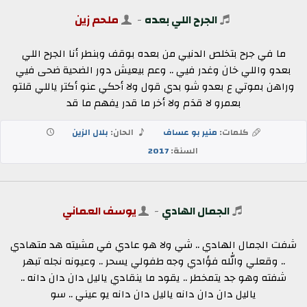
الجرح اللي بعده
-
ملحم زين
ما في جرح بتخلص الدنيي من بعده بوقف وبنطر أنا الجرح اللي
بعدو واللي خان وغدر فيي .. وعم بيعيش دور الضحية ضحى فيي
وراهن بموتي ع بعدو شو بدي قول ولا أحكي عنو أكتر ياللي قلتو
بعمرو لا قدَم ولا أخر ما قدر يفهم ما قد
كلمات:
منير بو عساف
الحان:
بلال الزين
السنة:
2017
الجمال الهادي
-
يوسف العماني
شفت الجمال الهادي .. شي ولا هو عادي في مشيته هد متهادي
.. وقعلي والله فؤادي وجه طفولي يسحر .. وعيونه نجله تبهر
شفته وهو جد يتمخطر .. يقود ما ينقادي ياليل دان دان دانه ..
ياليل دان دان دانه ياليل دان دانه يو عيني .. سو