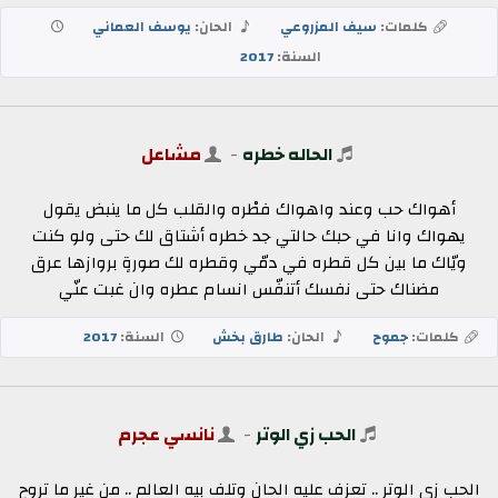
كلمات:
سيف المزروعي
الحان:
يوسف العماني
السنة:
2017
الحاله خطره
-
مشاعل
أهواك حب وعند واهواك فطْره والقلب كل ما ينبض يقول
يهواك وانا في حبك حالتي جد خطره أشتاق لك حتى ولو كنت
ويّاك ما بين كل قطره في دمّي وقطره لك صورةٍ بروازها عرق
مضناك حتى نفسك أتنفّس انسام عطره وان غبت عنّي
كلمات:
جموح
الحان:
طارق بخش
السنة:
2017
الحب زي الوتر
-
نانسي عجرم
الحب زى الوتر .. تعزف عليه الحان وتلف بيه العالم .. من غير ما تروح