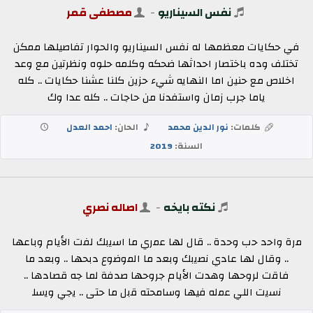
نفس السيناريو
-
مصطفى قمر
في حكايات معظمها له نفس السيناريو والحوار تفاصيلها ممكن
تختلف وده باختصار احداثها ضحكه وكلمه حلوه ونظرتين مع وعد
اخلاص مع حنين اما النهايه شيء حزين كلنا عشنا حكايات .. كله
ياما جرب زمان واستفدنا من حاجات .. كله عدا وك
كلمات:
نور الدين محمد
الحان:
احمد العدل
السنة:
2019
نكته بايخه
-
اصاله نصري
ﻣرة واﺣد ﺣب وﺣدة .. قال لها ﻋﻣري ﻣﺎ اﺳﯾﺑك ﻟﻔت اﻷﯾﺎم وباعها
.. وقال لها عادي ﻧﺻﯾﺑك وﺑﻌد ﻣﺎ اﻟﻣوﺿوع دبحها .. وﺑﻌد ﻣﺎ
ﻓﺎﻗت لروحها وهدت اﻷﯾﺎم جروحها ﺻدﻓﺔ ﻟﻣﺎ جه قصادها ..
ﻧﺳﯾت اﻟﻠﻲ ﻋﻣله فيها وسامحته ﻗﺑل ﻣﺎ حتى .. ﯾﺟﻲ وﯾﺳﻠ