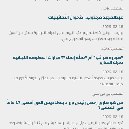
المصدر: الأنباء
عبدالمجيد مجذوب.. دنجوان الثمانينيات
2026-02-18
بيروت - بولين فاضللم يمر حتى اليوم على الدراما اللبنانية ممثل من نسق
عبدالمجيد مجذوب، وهو المطبوع في...
المصدر: الأنباء
"مجزرة ضرائب" أم "سلّة إنقاذ"؟ قرارات الحكومة اللبنانية
تحرك الشارع
2026-02-18
لبنان: ضرائب جديدة تُشعل الشارع والبرلمان.. هل تموّل الدولة الأجور من
جيوب الفقراء؟
المصدر: بي بي سي
من هو طارق رحمن رئيس وزراء بنغلاديش الذي أمضى 17 عاماً
في المنفى؟
2026-02-18
أدى طارق رحمن اليمين كرئيس وزراء لبنغلاديش في 17 فبراير/شباط، بعد
فوز حزبه بنغلاديش الوطني الذي ينتم...