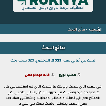
احصائيات فريدة لدوري روشن السعودي
الرئيسية
> نتائج البحث
نتائج البحث
البحث عن أغاني سنة:
2019
، المجموع: 329 نتيجة بحث.
مهب الريح
-
خالد عبدالرحمن
في مهب الريح شديت ونويتك ما نشدت الريح ليه استقصدتني كل
هالدنيا مواعيد ومشيتك في طريق الذكرايات الي طوتني كني
المحتاج يوم اني نصيتك داهمتني دمعتينك واشغلتني استباحت
سري العذب وطريتك اوقدت ضوك في ليلي و