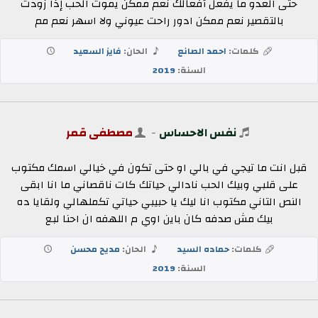
حتى العدو ما يفعل أفعالك نعم ممكن يموت الحب إذا زودت
بالتقصير نعم ممكن ادور راحت عيوني ولا اسهر نعم مم
كلمات:
احمد الصانع
الحان:
فايز السعيد
السنة:
2019
نفس الاحساس
-
مصطفى قمر
قبل انت ما تيجي في بالي او حتى تكون في خيالي اسمك مكتوب
على قلبي وبيك الحب نادالي حياتك كات ناقصاني ما انا ابقى
النص التاني مكتوب انا ليك يا حبيبي حياتي تكملهالي ولقايا ده
بيك مش صدفه كان باين اوي م اللهفه ان احنا لبع
كلمات:
حماده السيد
الحان:
مديح محسن
السنة:
2019