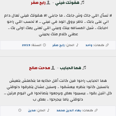
هقوتك فيني
-
رابح صقر
لا تسأل اللي جاك وش جابك .. ‏ما جابني الا هقوتك فيني ‏تعال دام
اني على بابك .. ‏ناظر بروق الود في عيني ... ‏لا تحسب اللي راحو
احبابك .. شيل المسافه بينك وبيني ‏اللي تعنى يمك اولى بك ..
عطني كلام منك يحييني ‏
كلمات:
واحد
الحان:
رابح صقر
السنة:
2019
هما الحبايب
-
مدحت صالح
هما الحبايب راحوا فين كانت أقل حكايه ما بتكملش بتعيش
بالسنين كانوا بنظره بيعشقوا .. وسنين عشان يتفرقوا دلوقتي
كل اتنين بقوا .. بيسيبوا بعض ويرجعوا يتصالحوا في اليوم مرتين ...
دلوقتي ياما بيجرحوا .. بعض ب
كلمات:
بهاء الدين محمد
الحان:
مدين