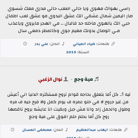
راسي بهواك مهوي ويا حالي اصعب حالي مدري معك شسوي
صار اليمين شمال عشقي الك عشق البدوي مو عشق لعب اطفال
حبي الك يالهوي ماخله حد فالبال ... مي الهجر مايروي وياعذب
مـي الوصال بدونك مغيم جوي وكالمطر دمعي سال
كلمات:
ضياء الميالي
الحان:
علي بدر
السنة:
2019
مية وجع
-
نوال الزغبي
ليه ؟.. كل أما بتعلق بحاجه قوام تروح مستكتره الدنيا اني أعيش
من غير جروح لا في حلو عمره ف يوم كمل ولا فرح جيه ف مره
وطول والحمل زاد وانا مش جبل وبقيت انا عايشه بروح ناقصها
روح كل أما بحلم حلم افوق على مية وجع
كلمات:
ايهاب عبدالعظيم
الحان:
مصطفى العسال
السنة:
2019