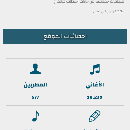
منظمات حقوقية عن حالات اختطاف طالت ع...
المصدر: بي بي سي
احصائيات الموقع
الأغاني
المطربين
577
18,239