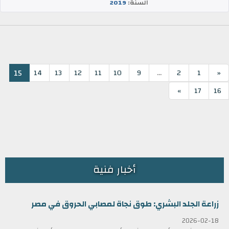
السنة:
2019
...
15
14
13
12
11
10
9
2
1
«
»
17
16
أخبار فنية
زراعة الجلد البشري: طوق نجاة لمصابي الحروق في مصر
2026-02-18