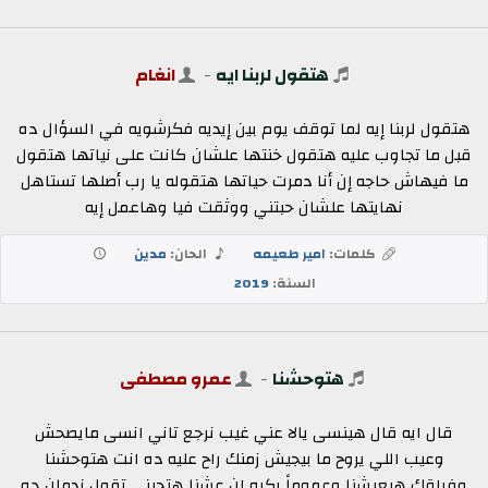
هتقول لربنا ايه
-
انغام
هتقول لربنا إيه لما توقف يوم بين إيديه فكرشويه في السؤال ده
قبل ما تجاوب عليه هتقول خنتها علشان كانت على نياتها هتقول
ما فيهاش حاجه إن أنا دمرت حياتها هتقوله يا رب أصلها تستاهل
نهايتها علشان حبتني ووثقت فيا وهاعمل إيه
كلمات:
امير طعيمه
الحان:
مدين
السنة:
2019
هتوحشنا
-
عمرو مصطفى
قال ايه قال هينسى يالا عني غيب نرجع تاني انسى مايصحش
وعيب اللي يروح ما بيجيش زمنك راح عليه ده انت هتوحشنا
وفراقك هيعيشنا وعموماً بكره ان عشنا هتجيني تقول ندمان ده