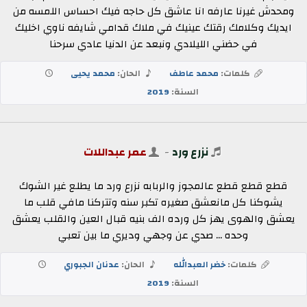
ومحدش غيرنا عارفه انا عاشق كل حاجه فيك احساس اللمسه من
ايديك وكلامك رقتك عينيك في ملاك قدامي شايفه ناوي اخليك
في حضني الليلادي ونبعد عن الدنيا عادي سرحنا
كلمات:
محمد عاطف
الحان:
محمد يحيى
السنة:
2019
نزرع ورد
-
عمر عبداللات
قطع قطع قطع عالمجوز والربابه نزرع ورد ما يطلع غير الشوك
يشوكنا كل مانعشق صغيره تكبر سنه وتتركنا مافي قلب ما
يعشق والهوى يهز كل ورده الف بنيه قبال العين والقلب يعشق
وحده ... صدي عن وجهي وديري ما بين تعبي
كلمات:
خضر العبدالله
الحان:
عدنان الجبوري
السنة:
2019