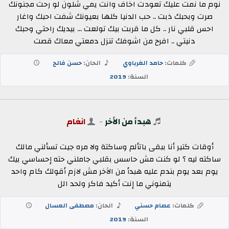
نوم ما نمت عليك تعودت اخاف وانت يمي شلون لو رحت مجنونك
صرت وبحبك ذبت .. حب الدنيا كلها بعيونك شفت احبك واغار
احس قلبي نار .. كل ما قربت بيك تولعت ... بيديك راحتي وحبك
دنيتي .. افرح من اشوفك تنزل دمعتي معاك قصت
كلمات:
حامد الغرباوي
الحان:
حسن فالح
السنة:
2019
هبدأ من الأخر
-
انغام
أوقات كتير أنا ببقى باتألم وساكتة ولا مره جيت تسألني مالك
ساكته ليه ؟ لو كنت مش حاسس بقلبي جاملني حته إحساسي بيك
يوم بعد يوم بندم عليه هبدأ من الآخر مش لازم أقولك كام واحد
يتمنوني ما إنت أكيد فاكر ولحد الل
كلمات:
عصام حسني
الحان:
مصطفى العسال
السنة:
2019