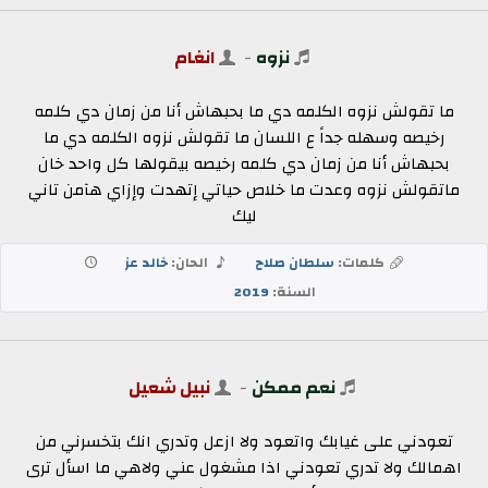
نزوه
-
انغام
ما تقولش نزوه الكلمه دي ما بحبهاش أنا من زمان دي كلمه
رخيصه وسهله جداً ع اللسان ما تقولش نزوه الكلمه دي ما
بحبهاش أنا من زمان دي كلمه رخيصه بيقولها كل واحد خان
ماتقولش نزوه وعدت ما خلاص حياتي إتهدت وإزاي هآمن تاني
ليك
كلمات:
سلطان صلاح
الحان:
خالد عز
السنة:
2019
نعم ممكن
-
نبيل شعيل
تعودني على غيابك واتعود ولا ازعل وتدري انك بتخسرني من
اهمالك ولا تدري تعودني اذا مشغول عني ولاهي ما اسأل ترى