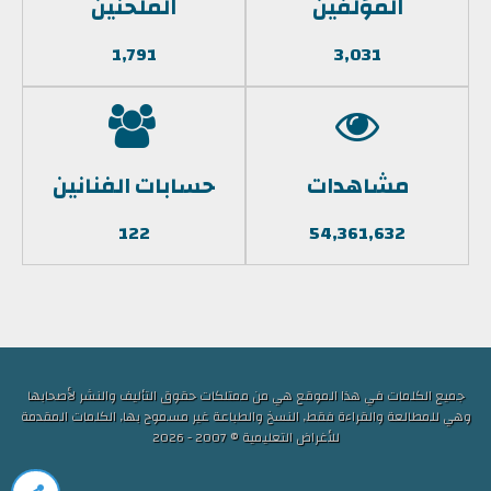
المؤلفين
الملحنين
1,791
3,031
مشاهدات
حسابات الفنانين
122
54,361,632
جميع الكلمات في هذا الموقع هي من ممتلكات حقوق التأليف والنشر لأصحابها
وهي للمطالعة والقراءة فقط, النسخ والطباعة غير مسموح بها, الكلمات المقدمة
للأغراض التعليمية © 2007 - 2026