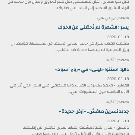
قبل نحو شهرين، أعلن مستشفى أهل مصر للحروق وصول أول شحنة من
الجلد البشري المجمد إلى البلاد، في خطوة و...
المصدر: بي بي سي
يسرا: الشهرة لم تُحصّني من الخوف
2026-02-18
كشفت الفنانة يسرا، عن جانب إنساني مختلف من شخصيتها، مؤكدة أن
بريق النجومية لم يمنحها حصانة ضد مشاعر...
المصدر: الأنباء
داليا: استنوا «ليلى» في «روج أسود»
2026-02-18
القاهرة - محمد صلاحردت الفنانة داليا مصطفى على الجدل الذي أثير في
الأيام الماضية حول المنشورات التي...
المصدر: الأنباء
جديد نسرين طافش.. «أرض جديدة»
2026-02-18
دمشق - هدى العبودكشفت الفنانة نسرين طافش عن إطلاقها
بودكاست خلال رمضان المقبل، لتطل على جمهورها بعيد...