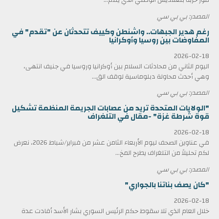
المصدر: بي بي سي
رغم هدير الجبهات.. واشنطن وكييف تتحدثان عن "تقدم" في
المفاوضات بين روسيا وأوكرانيا
2026-02-18
اليوم الثاني من محادثات السلام بين أوكرانيا وروسيا في جنيف انتهى،
وهي أحدث محاولة دبلوماسية لوقف الق...
المصدر: بي بي سي
"الولايات المتحدة تريد من عصابات الجريمة المنظمة تشكيل
قوة شرطة غزة" -مقال في التلغراف
2026-02-18
في عناوين الصحف ليوم الأربعاء الثامن عشر من فبراير/شباط 2026، نعرض
لكم تحليلاً من التلغراف يطرح المخ...
المصدر: بي بي سي
"كان يصف بناتنا بالجواري"
2026-02-18
خلال العام الذي تلا سقوط حكم الرئيس السوري بشار الأسد أفادت عدة