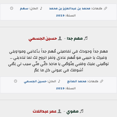
كلمات:
محمد بن عبدالعزيز بن محمد
الحان:
سهم
السنة:
2019
مهم جدا
-
حسين الجسمي
مهم جداً وجودك في تفاصيلي مُهم جداً بـأغانيي ومواويلي
وغيرك يا حبيبي مو مُهم عادي وتفز الروح لك لما تناديلي ...
توصّيني عليك وقلبي مِتْوَصّي يا ماخِذ كلّي منّي سيب لي نِصّي
أشوفك في عيوني كل ما غمّ
كلمات:
محمد الصانع
الحان:
حسين الجسمي
السنة:
2019
مهوي
-
عمر عبداللات