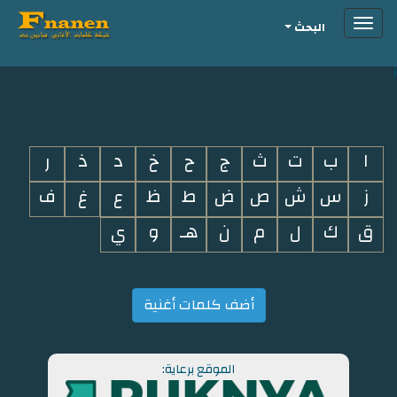
Toggle
البحث
navigation
i
ا
ب
ت
ث
ج
ح
خ
د
ذ
ر
ز
س
ش
ص
ض
ط
ظ
ع
غ
ف
ق
ك
ل
م
ن
هـ
و
ي
أضف كلمات أغنية
الموقع برعاية: