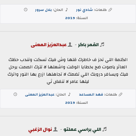
كلمات:
شادي نور
الحان:
بلال سرور
السنة:
2019
القمر باكر
-
عبدالعزيز المعنى
الكلمة اللي تحز ف خاطرك قلها وش فيك تسكت وتندب حظك
العاثر ياصوت ضج بخطايا الوقت واشعلها لا تترك الصمت يرحل
فيك ويسافر دروبك اللي تضمك لا تجاهلها ازرع بها النور واترك
ليلها عامر لا تنفض ثي
كلمات:
فهد المساعد
الحان:
عبدالعزيز المعنى
السنة:
2019
اللي براسي عملتو
-
نوال الزغبي