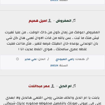
المفروض
-
اصيل هميم
المفروض اعوفك من زمان كون من ذاك الوقت .. من عليا تغيرت
ليش منك ما تبت .. بس يالله من فات الاوان تعبي هان كل شي
بان الوعدني بوعده خان انطيتك فرصه تتغير .. مثل ماانت ضليت
غلطه عمري سامحتك .. هواي اغلاط عديت انا ا
كلمات:
رامي العبودي
الحان:
علي صابر
السنة:
2019
ام الدبل
-
عمر عبداللات
يابنت يا ام الدبل والكف متحني روحي اقلعي هالدبل ولا ابعدي
عني في عيوني صورتك بالتفصيل محفوظه محفوره عايزك شريكتي