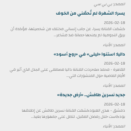
المصدر: بي بي سي
يسرا: الشهرة لم تُحصّني من الخوف
2026-02-18
كشفت الفنانة يسرا، عن جانب إنساني مختلف من شخصيتها، مؤكدة أن
بريق النجومية لم يمنحها حصانة ضد مشاعر...
المصدر: الأنباء
داليا: استنوا «ليلى» في «روج أسود»
2026-02-18
القاهرة - محمد صلاحردت الفنانة داليا مصطفى على الجدل الذي أثير في
الأيام الماضية حول المنشورات التي...
المصدر: الأنباء
جديد نسرين طافش.. «أرض جديدة»
2026-02-18
دمشق - هدى العبودكشفت الفنانة نسرين طافش عن إطلاقها
بودكاست خلال رمضان المقبل، لتطل على جمهورها بعيد...
المصدر: الأنباء