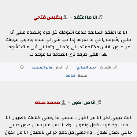
انا ما اعتقد
-
بلقيس فتحي
انا ما أعتقد السالفه صدفه أشوفك كل مره وتنصدم عيني أنا
قلبي وأعرفه ياللي ما تعرفه إذا حب شي لي عنده يوديني عيونك
عن عيون الناس مختلفه تحيرني وتجنني وتعنيني أبي منك تشوف
لها اللقى صرفه ترى الصدفه بلا موعد ت
كلمات:
احمد الصانع
الحان:
فايز السعيد
السنة:
2019
انا من اكون
-
محمد عبده
انت حبيبي لكن انا من اكون .. علمني ما يكفي كلامك بالعيون انا
حبيب ولا غريب قول وتمون .. ولا انا بس عابر سبيل هون حبيبي
حالتي يمكن تهون .. وارحمني من دمع جرالي بالعيون انا من اكون