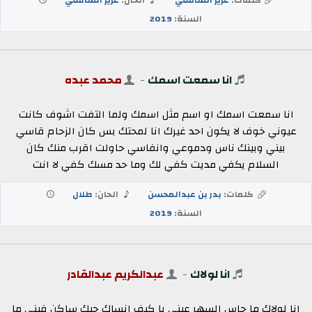
السنة:
2019
انا سمعت اسمك
-
محمد عبده
انا سمعت اسمك او اسم مثل اسمك ولما التفت اشوف كانت
عيوني خوف لا يكون احد غيرك انا لمحتك بس كان الزحام قاسي
بيني وبينك ناس ودموعي وانفاسي حاولت اقرب منك كان
السلام يكفي مديت كفي لك وما حد مسك كفي لا انت
كلمات:
بدر بن عبدالمحسن
الحان:
طلال
السنة:
2019
انا لولاك
-
عبدالكريم عبدالقادر
انا لولاك ما جاس السهر عيني يا كيف انساك حبك ساكن فيني ما