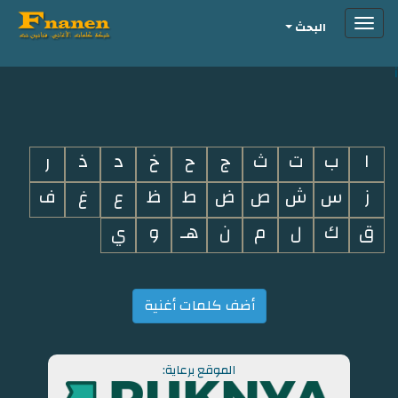
Toggle
البحث
navigation
i
ا
ب
ت
ث
ج
ح
خ
د
ذ
ر
ز
س
ش
ص
ض
ط
ظ
ع
غ
ف
ق
ك
ل
م
ن
هـ
و
ي
أضف كلمات أغنية
الموقع برعاية: