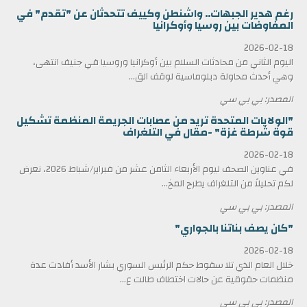
رغم هدير الجبهات.. واشنطن وكييف تتحدثان عن "تقدم" في
المفاوضات بين روسيا وأوكرانيا
2026-02-18
اليوم الثاني من محادثات السلام بين أوكرانيا وروسيا في جنيف انتهى،
وهي أحدث محاولة دبلوماسية لوقف الق...
المصدر: بي بي سي
"الولايات المتحدة تريد من عصابات الجريمة المنظمة تشكيل
قوة شرطة غزة" -مقال في التلغراف
2026-02-18
في عناوين الصحف ليوم الأربعاء الثامن عشر من فبراير/شباط 2026، نعرض
لكم تحليلاً من التلغراف يطرح المخ...
المصدر: بي بي سي
"كان يصف بناتنا بالجواري"
2026-02-18
خلال العام الذي تلا سقوط حكم الرئيس السوري بشار الأسد أفادت عدة
منظمات حقوقية عن حالات اختطاف طالت ع...
المصدر: بي بي سي