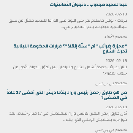
عبدالمجيد مجذوب.. دنجوان الثمانينيات
2026-02-18
بيروت - بولين فاضللم يمر حتى اليوم على الدراما اللبنانية ممثل من نسق
عبدالمجيد مجذوب، وهو المطبوع في...
المصدر: الأنباء
"مجزرة ضرائب" أم "سلّة إنقاذ"؟ قرارات الحكومة اللبنانية
تحرك الشارع
2026-02-18
لبنان: ضرائب جديدة تُشعل الشارع والبرلمان.. هل تموّل الدولة الأجور من
جيوب الفقراء؟
المصدر: بي بي سي
من هو طارق رحمن رئيس وزراء بنغلاديش الذي أمضى 17 عاماً
في المنفى؟
2026-02-18
أدى طارق رحمن اليمين كرئيس وزراء لبنغلاديش في 17 فبراير/شباط، بعد
فوز حزبه بنغلاديش الوطني الذي ينتم...
المصدر: بي بي سي