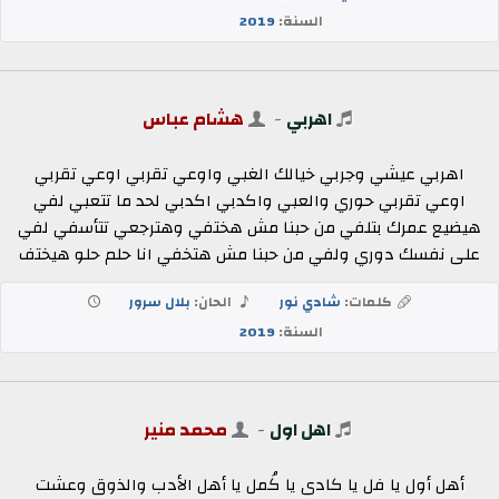
السنة:
2019
اهربي
-
هشام عباس
اهربي عيشي وجربي خيالك الغبي واوعي تقربي اوعي تقربي
اوعي تقربي حوري والعبي واكدبي اكدبي لحد ما تتعبي لفي
هيضيع عمرك بتلفي من حبنا مش هختفي وهترجعي تتأسفي لفي
على نفسك دوري ولفي من حبنا مش هتخفي انا حلم حلو هيختف
كلمات:
شادي نور
الحان:
بلال سرور
السنة:
2019
اهل اول
-
محمد منير
أهل أول يا فل يا كادى يا كُمل يا أهل الأدب والذوق وعشت