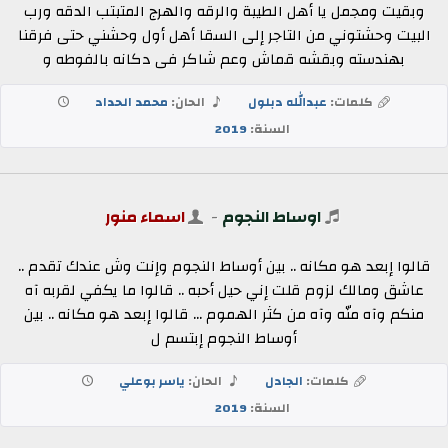
وبقيت ومجمل يا أهل الطيبة والرقه والهرج المتبتب الدقه ورب
البيت وحشتوني من التاجر إلى السقا أهل أول وحشني حتى فرقنا
بهندسته وبقشه قماش وعم شاكر فى دكانه بالفوطه و
كلمات:
عبدالله دبلول
الحان:
محمد الحداد
السنة:
2019
اوساط النجوم
-
اسماء منور
قالوا إبعد هو مكانه .. بين أوساط النجوم وإنت وش عندك تقدم ..
عاشق ومالك لزوم قلت إني حيل أحبه .. قالوا ما يكفي لقربه آه
منكم وآه منّه وآه من كثر الهموم ... قالوا إبعد هو مكانه .. بين
أوساط النجوم إبتسم ل
كلمات:
الجادل
الحان:
ياسر بوعلي
السنة:
2019