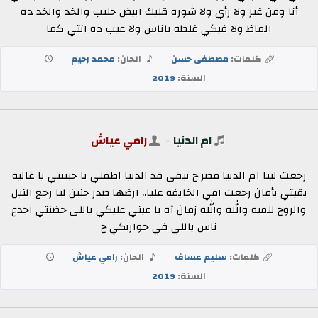
أنا ومن غير ولا رأي ولا شوره قلبك ابيض حليب والخد والخد ده
الماظ ولا فيكي غلطه ياناس ولا عيب ده انتي كما
كلمات:
مصطفى حسن
الحان:
محمد رحيم
السنة:
2019
ام الدنيا
-
رامي عياش
رجعت لينا ام الدنيا مصر ح تبقى قد الدنيا اطمني يا حبيبتي يا غاليه
بقيتي بأمان رجعت امي الخايفه عليا.. ارضها صدر حنين ليا رجع النيل
والروح للميه والله والله زمان آه يا عيني عليكي ياللى حضنتي اجدع
ناس ياللي في حواريكي ح
كلمات:
سليم عساف
الحان:
رامي عياش
السنة:
2019