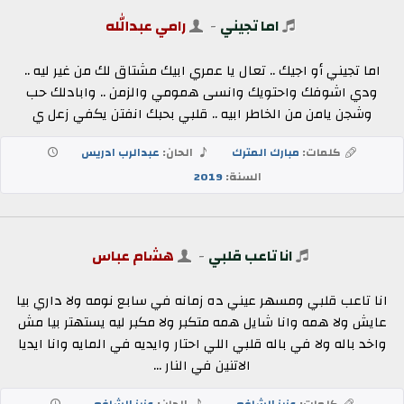
اما تجيني
-
رامي عبدالله
اما تجيني أو اجيك .. تعال يا عمري ابيك مشتاق لك من غير ليه ..
ودي اشوفك واحتويك وانسى همومي والزمن .. وابادلك حب
وشجن يامن من الخاطر ابيه .. قلبي بحبك انفتن يكفي زعل ي
كلمات:
مبارك المترك
الحان:
عبدالرب ادريس
السنة:
2019
انا تاعب قلبي
-
هشام عباس
انا تاعب قلبي ومسهر عيني ده زمانه في سابع نومه ولا داري بيا
عايش ولا همه وانا شايل همه متكبر ولا مكبر ليه يستهتر بيا مش
واخد باله ولا في باله قلبي اللي احتار وايديه في المايه وانا ايديا
الاتنين في النار ...
كلمات:
عزيز الشافعي
الحان:
عزيز الشافعي