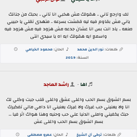
لف وارجع تاني .. هقولك مش هخبي انا تاني .. بحبك من جنانك
ياني مش بقاوم فيه ليه قفشت بسرعه .. متهدى تقلي يا حبيبي
صنعه .. ياد انت بس انا عشان جدعه مش هزود فيه مش هزود فيه
واسمع ايه هقولك ايه اه يا سيدي انتى
كلمات:
نور الدين محمد
الحان:
محمود الخيامي
السنة:
2019
اها
-
راشد الماجد
بسم الشوق بسم الحب واغلى عشق واغلى قلب جيت وكلي لك
انا ولا يعنيني حب غيرك ولا غيرك يعنيني انا دامي مالي تفكيرك
حبك يكفيني واملى الدنيا علي حب وحنيه وهنا هواك اثر فيا ...
بسم الشوق بسم الحب واغلى عش
كلمات:
تركي آل الشيخ
الحان:
عمرو مصطفى