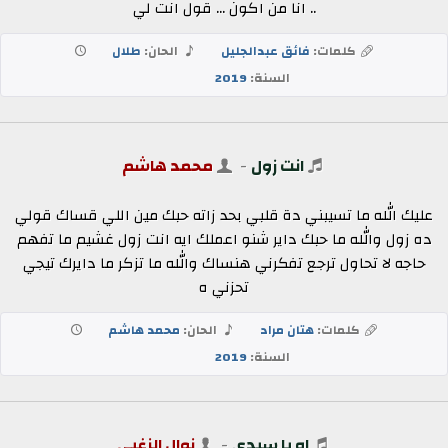
.. انا من اكون ... قول انت لي
كلمات:
فائق عبدالجليل
الحان:
طلال
السنة:
2019
انت زول
-
محمد هاشم
عليك الله ما تسيبني دة قلبي بحد زاته حبك مين اللي قساك قولي
ده زول والله ما حبك داير شنو اعملك ايه انت زول غشيم ما تفهم
حاجه لا تحاول ترجع تفكرني هنساك والله ما تزكر ما دايرك تيجي
تحزني ه
كلمات:
هتان مراد
الحان:
محمد هاشم
السنة:
2019
اه يا سيدي
-
نوال الزغبي