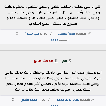
اللي براسي عملتو .. حطيتك بقلبي وحلمي حققتو .. محكوم عليك
بحبي بحبك بأحساس .. كل الناس مش عايشتو حبي ما بينقاس ..
ولا بكل الدنيا قايستو ... قلبي تهنى فيك .. صارو باسمك دقاتو
بعمري ما بخليك .. تطلع لحظة ب
كلمات:
حسان عيسى
الحان:
علي حسون
السنة:
2019
الم
-
مدحت صالح
ألم مفيش بعده ألم .. لما اللي جارحك يوحشك وانت جرحك صاحي
فيك .. وتيجي على نفسك قوي وتكلمه لو حتى تسمع صوته .. ما
يردش عليك ساعتها بيزيد الألم .. وتحس أكتر بالندم تفضل تلوم
قلبك عشان .. شوقه وحنينه ضحوا بيك وتزيد جراحك
كلمات:
بهاء الدين محمد
الحان:
محمد النادي
السنة:
2019