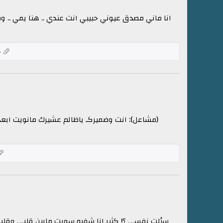
انا ماني مصدق عيوني حبيبي انت عندي .. هنا يمي .. وص
ك
(مشاعل): انت وضميركـ ياظالم عشيرك مانويت ابعد
سألت نفسي ؟! كثير انا شفيه سويت مابين قلبي وقلبه 