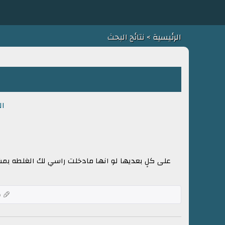
الرئيسية
> نتائج البحث
ال
على كلٍ بعديها لو انها مادخلت راسي لك الغلطه 
ك