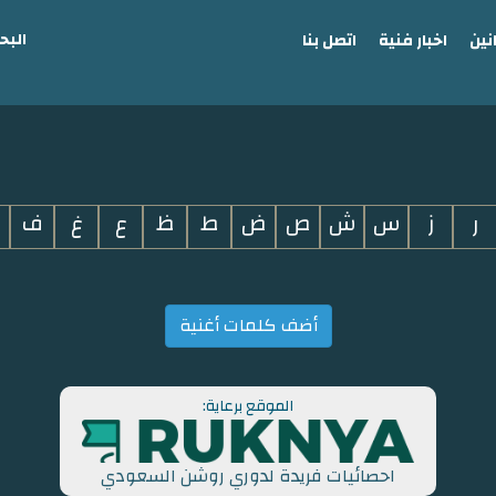
البح
نين
اخبار فنية
اتصل بنا
ر
ز
س
ش
ص
ض
ط
ظ
ع
غ
ف
أضف كلمات أغنية
الموقع برعاية:
احصائيات فريدة لدوري روشن السعودي