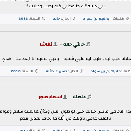
اني حبيبه !! لا جا مكاني فيه رحبت وهليت !!
كلمات:
ابراهيم بن سواد
الحان:
خالد
السنة:
2012
حالتي حاله
-
ناتاشا
حلاله طيب ليه .. طيب ليه قلبي شفيه .. وحبي شفيه انا ابعد عنا .. هذي ا
لمات:
ابراهيم بن سواد
الحان:
حسن عبدالله
السنة:
2010
عاجبك
-
اسماء منور
هذا التجافي عايش حياتك حتى لو طول البين وكأن هالغيبه سلام وعو
بالقلب غافي ياويلك من الله ما تخاف بعدين تندم
كلمات:
ابراهيم بن سواد
الحان:
خالد
السنة:
2013