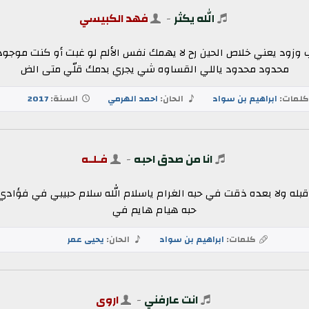
الله يكثر
-
فهد الكبيسي
جب وزود يعني خلاص الحين رح لا يهمك نفس الألم لو غبت أو كنت م
محدود محدود ياللي القساوه شي يجري بدمك قلّي متى الض
لمات:
ابراهيم بن سواد
الحان:
احمد الهرمي
السنة:
2017
انا من صدق احبه
-
فـلـه
. لاقبله ولا بعده ذقت في حبه الغرام ياسلام الله سلام حبيبي في فؤاد
حبه هيام هايم في
كلمات:
ابراهيم بن سواد
الحان:
يحيى عمر
انت عارفني
-
اروى