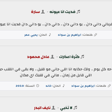
فديت انا عيونه
-
سارة
غربالي داني دان .. يو داني دان .. داني دان .. يو داني دان فديت انا 
كلمات:
ابراهيم بن سواد
الحان:
يحيي عمر
كثرة اعذارك
-
عادل محمود
راحه كل يوم .. ولك حكايه انا اللي جاني مو قليل .. ولا بقى في القلب حي
اللي قايل من زمان .. مالي في قلبك اي مكان
كلمات:
ابراهيم بن سواد
الحان:
خالد
السنة:
2010
لا تخبي
-
نايف البدر