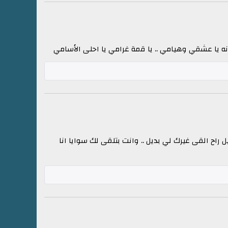
عيونه يا عشقي وهيامي .. يا قمة غرامي يا احلى الأسامي
ل راح القى غيرك لي بديل .. وانت بتلقى لك سوايا انا