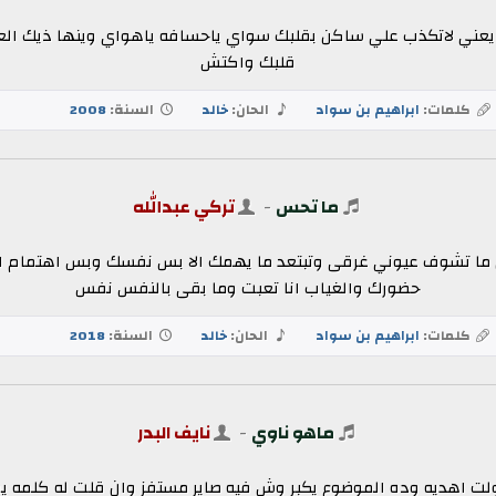
ف يعني لاتكذب علي ساكن بقلبك سواي ياحسافه ياهواي وينها ذيك ال
قلبك واكتش
كلمات:
ابراهيم بن سواد
الحان:
خالد
السنة:
2008
ما تحس
-
تركي عبدالله
ما تشوف عيوني غرقى وتبتعد ما يهمك الا بس نفسك وبس اهتمام انا م
حضورك والغياب انا تعبت وما بقى بالنفس نفس
كلمات:
ابراهيم بن سواد
الحان:
خالد
السنة:
2018
ماهو ناوي
-
نايف البدر
ولت اهديه وده الموضوع يكبر وش فيه صاير مستفز وان قلت له كلمه ي