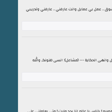
شوق .. عمل بي عمايل وانت عارفني .. عارفني وتدريـبي
وانهى الحكاية --- (مشاعل): انسى ظنونكـ والله
ه ! ياناس يا عالم انا بجد مليت ! متى بعاملني على