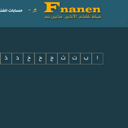
حسابات الفنا
i
ا
ب
ت
ث
ج
ح
خ
د
ذ