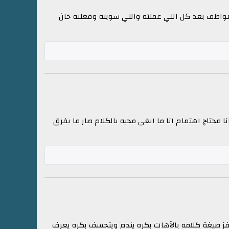
عواطف بعد كل اللي عملته واللي سويته وفعلته خان
حتاج اهتمام انا ما ابغى محبه بالكلام صار ما يفرق
فز صيغة كلامه بالآهات بكره يندم ويتحسف بكره يعرف