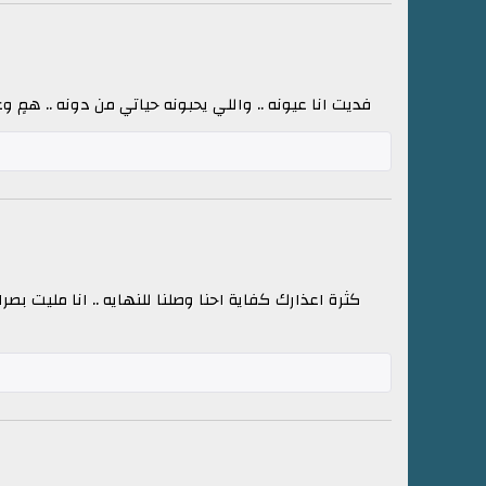
فديت انا عيونه .. واللي يحبونه حياتي من دونه .. همٍ و
كثرة اعذارك كفاية احنا وصلنا للنهايه .. انا مليت بص