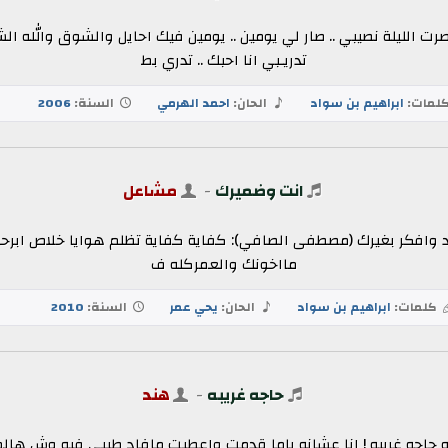
رت الليلة نصيبي .. صار لي يومين .. يومين فيك احايل والشوق والله ال
تدريـبي انا احبك .. تدري بط
لمات:
ابراهيم بن سواد
الحان:
احمد الهرمي
السنة:
2006
انت وضميرك
-
مشاعل
 وافكر بغيرك (مصطفى الصافي): كفاية كفاية تظلم هوايا خلاص ابرحل 
مااخونك والعمركله ف
كلمات:
ابراهيم بن سواد
الحان:
يحي عمر
السنة:
2010
حاجه غريبه
-
هند
حاجه غريبه ! انا عشانه ياما قدمت واعطيت مافاد طيبي فيه وش هالمصيب