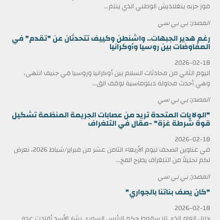
فوز حزبه بنغلاديش الوطني الذي ينتم...
المصدر: بي بي سي
رغم هدير الجبهات.. واشنطن وكييف تتحدثان عن "تقدم" في
المفاوضات بين روسيا وأوكرانيا
2026-02-18
اليوم الثاني من محادثات السلام بين أوكرانيا وروسيا في جنيف انتهى،
وهي أحدث محاولة دبلوماسية لوقف الق...
المصدر: بي بي سي
"الولايات المتحدة تريد من عصابات الجريمة المنظمة تشكيل
قوة شرطة غزة" -مقال في التلغراف
2026-02-18
في عناوين الصحف ليوم الأربعاء الثامن عشر من فبراير/شباط 2026، نعرض
لكم تحليلاً من التلغراف يطرح المخ...
المصدر: بي بي سي
"كان يصف بناتنا بالجواري"
2026-02-18
خلال العام الذي تلا سقوط حكم الرئيس السوري بشار الأسد أفادت عدة