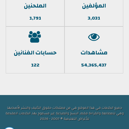
المؤلفين
الملحنين
1,791
3,031
مشاهدات
حسابات الفنانين
122
54,365,437
جميع الكلمات في هذا الموقع هي من ممتلكات حقوق التأليف والنشر لأصحابها
وهي للمطالعة والقراءة فقط, النسخ والطباعة غير مسموح بها, الكلمات المقدمة
للأغراض التعليمية © 2007 - 2026