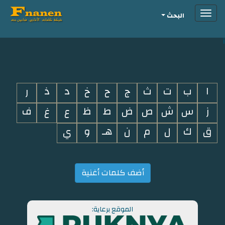
Toggle
البحث
navigation
i
ا
ب
ت
ث
ج
ح
خ
د
ذ
ر
ز
س
ش
ص
ض
ط
ظ
ع
غ
ف
ق
ك
ل
م
ن
هـ
و
ي
أضف كلمات أغنية
الموقع برعاية: