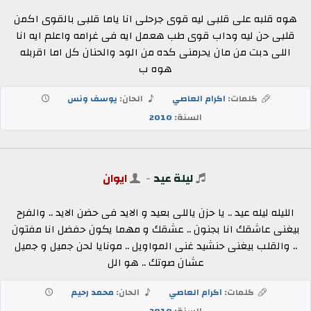
هوه قلبه على قلبى ليه قوى جرحلى انا ياما قلبى بالقوى اكمن
قلبى حن ليه وداب قوى طب هعمل ايه فى غرامه واعلم ايه انا
اللى دبت من مان يحرمنى كده من الود والحنان كل اما اقربله
هوه ب
كلمات:
اكرام العاصي
الحان:
يوسف ونس
السنة:
2010
ليلة عيد
-
ايوان
الليله ليله عيد .. يا حزن ياللى بعيد و الايد فى حضن الايد .. والفرح
بيغنى عاشقك انا بجنون .. عشقك و مهما يكون حفضل انا مفتون
.. والقلب بيغنى حنشيد غنى المواويل .. مونايا لحن جميل و جميل
عشان صوتك .. هو الل
كلمات:
اكرام العاصي
الحان:
محمد رحيم
السنة:
2010