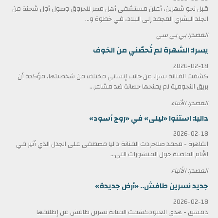
قبل نحو شهرين، أعلن مستشفى أهل مصر للحروق وصول أول شحنة من
الجلد البشري المجمد إلى البلاد، في خطوة و...
المصدر: بي بي سي
يسرا: الشهرة لم تُحصّني من الخوف
2026-02-18
كشفت الفنانة يسرا، عن جانب إنساني مختلف من شخصيتها، مؤكدة أن
بريق النجومية لم يمنحها حصانة ضد مشاعر...
المصدر: الأنباء
داليا: استنوا «ليلى» في «روج أسود»
2026-02-18
القاهرة - محمد صلاحردت الفنانة داليا مصطفى على الجدل الذي أثير في
الأيام الماضية حول المنشورات التي...
المصدر: الأنباء
جديد نسرين طافش.. «أرض جديدة»
2026-02-18
دمشق - هدى العبودكشفت الفنانة نسرين طافش عن إطلاقها