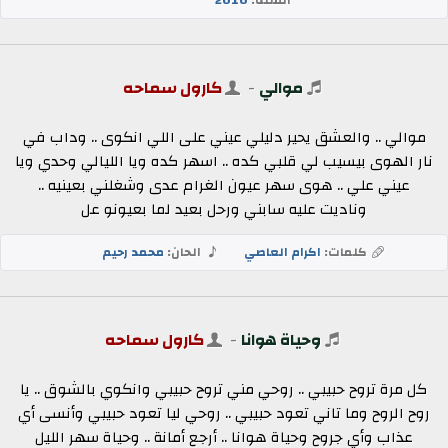
موالي
-
كارول سماحه
موالي .. والعشق يحير دليلي عيني على اللي انكوى .. وداب في
نار الهوى بيسيب لي قلبي كده .. اسهر كده ويا الليالي وحدي ويا
عيني علي .. هوى سهر عيون الغرام عدى وشغلني بعينيه ..
وناديت عليه سابني ورحل بعيد لما بعيونو عل
كلمات:
اكرام العاصي
الحان:
محمد رحيم
وحياة هوانا
-
كارول سماحه
كل مرة تروح حبيبي .. روحي مني تروح حبيبي وانكوي بالشوق .. يا
روح الروح وما تاني تعود حبيبي .. روحي ليا تعود حبيبي وأنسى أي
عذاب وأي جروح وحياة هوانا .. أرجع أمانة .. وحياة سهر الليل