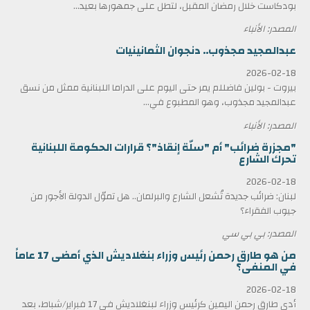
بودكاست خلال رمضان المقبل، لتطل على جمهورها بعيد...
المصدر: الأنباء
عبدالمجيد مجذوب.. دنجوان الثمانينيات
2026-02-18
بيروت - بولين فاضللم يمر حتى اليوم على الدراما اللبنانية ممثل من نسق
عبدالمجيد مجذوب، وهو المطبوع في...
المصدر: الأنباء
"مجزرة ضرائب" أم "سلّة إنقاذ"؟ قرارات الحكومة اللبنانية
تحرك الشارع
2026-02-18
لبنان: ضرائب جديدة تُشعل الشارع والبرلمان.. هل تموّل الدولة الأجور من
جيوب الفقراء؟
المصدر: بي بي سي
من هو طارق رحمن رئيس وزراء بنغلاديش الذي أمضى 17 عاماً
في المنفى؟
2026-02-18
أدى طارق رحمن اليمين كرئيس وزراء لبنغلاديش في 17 فبراير/شباط، بعد