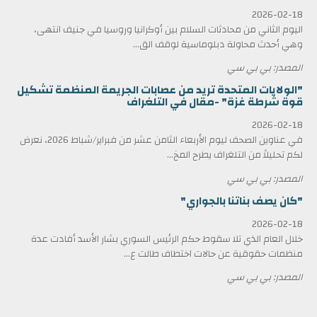
2026-02-18
اليوم الثاني من محادثات السلام بين أوكرانيا وروسيا في جنيف انتهى،
وهي أحدث محاولة دبلوماسية لوقف الق...
المصدر: بي بي سي
"الولايات المتحدة تريد من عصابات الجريمة المنظمة تشكيل
قوة شرطة غزة" -مقال في التلغراف
2026-02-18
في عناوين الصحف ليوم الأربعاء الثامن عشر من فبراير/شباط 2026، نعرض
لكم تحليلاً من التلغراف يطرح المخ...
المصدر: بي بي سي
"كان يصف بناتنا بالجواري"
2026-02-18
خلال العام الذي تلا سقوط حكم الرئيس السوري بشار الأسد أفادت عدة
منظمات حقوقية عن حالات اختطاف طالت ع...
المصدر: بي بي سي