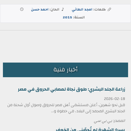
كلمات:
امجد الطائي
الحان:
احمد حسن
السنة:
2015
أخبار فنية
زراعة الجلد البشري: طوق نجاة لمصابي الحروق في مصر
2026-02-18
قبل نحو شهرين، أعلن مستشفى أهل مصر للحروق وصول أول شحنة من
الجلد البشري المجمد إلى البلاد، في خطوة و...
المصدر: بي بي سي
يسرا: الشهرة لم تُحصّني من الخوف