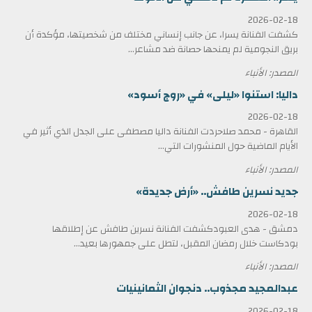
2026-02-18
كشفت الفنانة يسرا، عن جانب إنساني مختلف من شخصيتها، مؤكدة أن
بريق النجومية لم يمنحها حصانة ضد مشاعر...
المصدر: الأنباء
داليا: استنوا «ليلى» في «روج أسود»
2026-02-18
القاهرة - محمد صلاحردت الفنانة داليا مصطفى على الجدل الذي أثير في
الأيام الماضية حول المنشورات التي...
المصدر: الأنباء
جديد نسرين طافش.. «أرض جديدة»
2026-02-18
دمشق - هدى العبودكشفت الفنانة نسرين طافش عن إطلاقها
بودكاست خلال رمضان المقبل، لتطل على جمهورها بعيد...
المصدر: الأنباء
عبدالمجيد مجذوب.. دنجوان الثمانينيات
2026-02-18