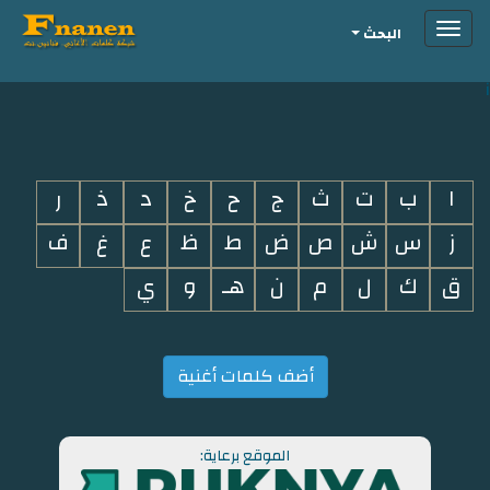
Toggle
البحث
navigation
i
ا
ب
ت
ث
ج
ح
خ
د
ذ
ر
ز
س
ش
ص
ض
ط
ظ
ع
غ
ف
ق
ك
ل
م
ن
هـ
و
ي
أضف كلمات أغنية
الموقع برعاية: