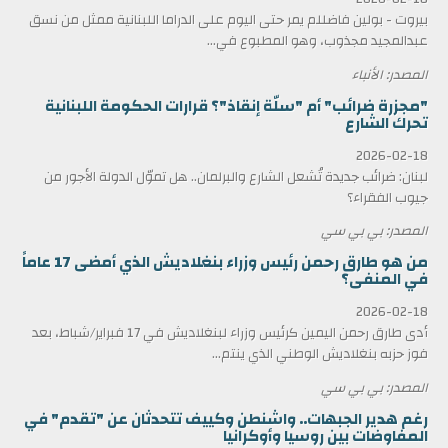
بيروت - بولين فاضللم يمر حتى اليوم على الدراما اللبنانية ممثل من نسق
عبدالمجيد مجذوب، وهو المطبوع في...
المصدر: الأنباء
"مجزرة ضرائب" أم "سلّة إنقاذ"؟ قرارات الحكومة اللبنانية
تحرك الشارع
2026-02-18
لبنان: ضرائب جديدة تُشعل الشارع والبرلمان.. هل تموّل الدولة الأجور من
جيوب الفقراء؟
المصدر: بي بي سي
من هو طارق رحمن رئيس وزراء بنغلاديش الذي أمضى 17 عاماً
في المنفى؟
2026-02-18
أدى طارق رحمن اليمين كرئيس وزراء لبنغلاديش في 17 فبراير/شباط، بعد
فوز حزبه بنغلاديش الوطني الذي ينتم...
المصدر: بي بي سي
رغم هدير الجبهات.. واشنطن وكييف تتحدثان عن "تقدم" في
المفاوضات بين روسيا وأوكرانيا