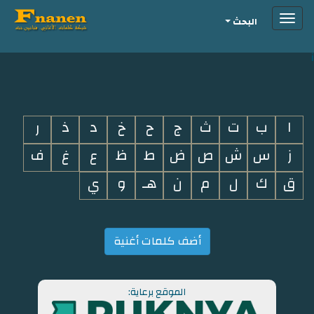
Toggle
البحث
navigation
i
ا
ب
ت
ث
ج
ح
خ
د
ذ
ر
ز
س
ش
ص
ض
ط
ظ
ع
غ
ف
ق
ك
ل
م
ن
هـ
و
ي
أضف كلمات أغنية
الموقع برعاية: