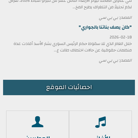
في عناوين الصحف ليوم الأربعاء الثامن عشر من فبراير/شباط 2026، نعرض
لكم تحليلاً من التلغراف يطرح المخ...
المصدر: بي بي سي
"كان يصف بناتنا بالجواري"
2026-02-18
خلال العام الذي تلا سقوط حكم الرئيس السوري بشار الأسد أفادت عدة
منظمات حقوقية عن حالات اختطاف طالت ع...
المصدر: بي بي سي
احصائيات الموقع