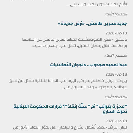
الأيام الماضية حول المنشورات التي...
المصدر: الأنباء
جديد نسرين طافش.. «أرض جديدة»
2026-02-18
دمشق - هدى العبودكشفت الفنانة نسرين طافش عن إطلاقها
بودكاست خلال رمضان المقبل، لتطل على جمهورها بعيد...
المصدر: الأنباء
عبدالمجيد مجذوب.. دنجوان الثمانينيات
2026-02-18
بيروت - بولين فاضللم يمر حتى اليوم على الدراما اللبنانية ممثل من نسق
عبدالمجيد مجذوب، وهو المطبوع في...
المصدر: الأنباء
"مجزرة ضرائب" أم "سلّة إنقاذ"؟ قرارات الحكومة اللبنانية
تحرك الشارع
2026-02-18
لبنان: ضرائب جديدة تُشعل الشارع والبرلمان.. هل تموّل الدولة الأجور من