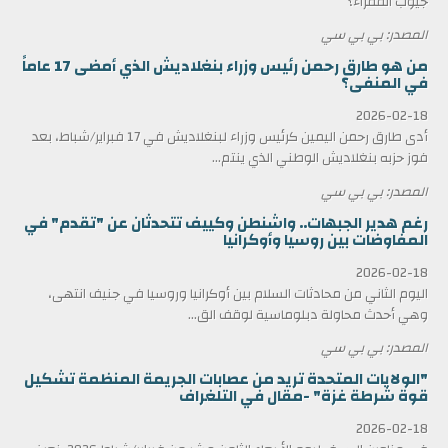
جيوب الفقراء؟
المصدر: بي بي سي
من هو طارق رحمن رئيس وزراء بنغلاديش الذي أمضى 17 عاماً
في المنفى؟
2026-02-18
أدى طارق رحمن اليمين كرئيس وزراء لبنغلاديش في 17 فبراير/شباط، بعد
فوز حزبه بنغلاديش الوطني الذي ينتم...
المصدر: بي بي سي
رغم هدير الجبهات.. واشنطن وكييف تتحدثان عن "تقدم" في
المفاوضات بين روسيا وأوكرانيا
2026-02-18
اليوم الثاني من محادثات السلام بين أوكرانيا وروسيا في جنيف انتهى،
وهي أحدث محاولة دبلوماسية لوقف الق...
المصدر: بي بي سي
"الولايات المتحدة تريد من عصابات الجريمة المنظمة تشكيل
قوة شرطة غزة" -مقال في التلغراف
2026-02-18