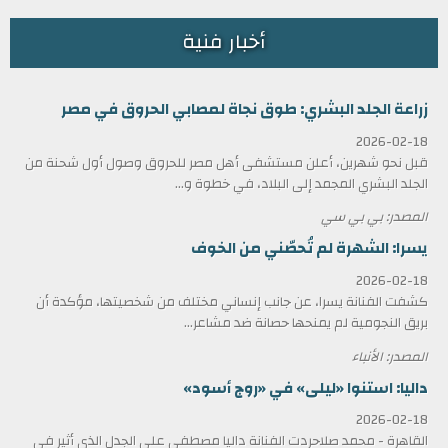
أخبار فنية
زراعة الجلد البشري: طوق نجاة لمصابي الحروق في مصر
2026-02-18
قبل نحو شهرين، أعلن مستشفى أهل مصر للحروق وصول أول شحنة من
الجلد البشري المجمد إلى البلاد، في خطوة و...
المصدر: بي بي سي
يسرا: الشهرة لم تُحصّني من الخوف
2026-02-18
كشفت الفنانة يسرا، عن جانب إنساني مختلف من شخصيتها، مؤكدة أن
بريق النجومية لم يمنحها حصانة ضد مشاعر...
المصدر: الأنباء
داليا: استنوا «ليلى» في «روج أسود»
2026-02-18
القاهرة - محمد صلاحردت الفنانة داليا مصطفى على الجدل الذي أثير في