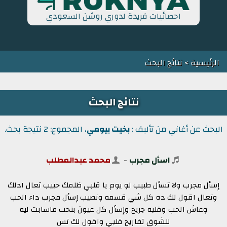
احصائيات فريدة لدوري روشن السعودي
الرئيسية
> نتائج البحث
نتائج البحث
البحث عن أغاني من تأليف :
بخيت بيومي
، المجموع: 2 نتيجة بحث.
اسأل مجرب
-
محمد عبدالمطلب
إسأل مجرب ولا تسأل طبيب لو يوم يا قلبي ظلمك حبيب تعال ادلك
وتعال اقول لك ده كل شي قسمه ونصيب إسأل مجرب داء الحب
وعاش الحب وقلبه جريح وإسأل كل عيون بتحب ماسابت ليه
للشوق تفاريح قلبي واقول لك تس