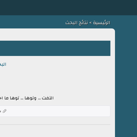
الرئيسية
> نتائج البحث
الب
التفت ... وتوها ... توها ما اخ
ك