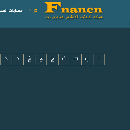
حسابات الفنا
i
ا
ب
ت
ث
ج
ح
خ
د
ذ