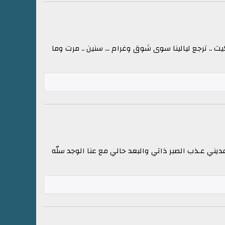
ت .. ترجع ليالينا سوى شوق وغرام ... سنين .. مرت وما
يني عـذب الصبر ذاتي والبعد حالي مع عنا الوجد سلّه