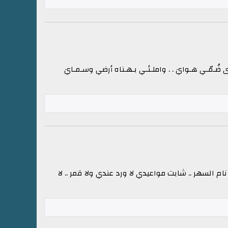
ـوى ضُـمّـي هـوايَ . . واملـئـي بـهـناه أرضي وسـمـايَ
 السهر .. شابت مواعيدي لا ورد عندي ولا قمر .. لا