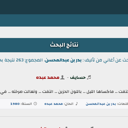
نتائج البحث
حث عن أغاني من تأليف :
بدر بن عبدالمحسن
، المجموع: 263 نتيجة بحث.
حسايف
-
محمد عبده
تفت ... ماكساها الليل ... باللون الحزين ... التفت ... وتعالت صرخته ... في نظر
لمات:
بدر بن عبدالمحسن
الحان:
محمد عبده
السنة:
1980