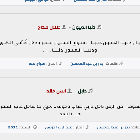
دنيا العيون
-
طلال مداح
يـال دنـيــا الحـنـيـن دنـيــا . . شـوق السـنـيـن سـحـر ودلال ضُـمّـي الـه
ودنـيــا الـعـيـون دنـيــا . . . .
كلمات:
بدر بن عبدالمحسن
الحان:
سراج عمر
ذابل
-
انس خالد
وف .. من الزمن ناحل دربي ضباب وخوف .. بحري بلا ساحل غاب السفر نام
حب يا سيد
ات:
بدر بن عبدالمحسن
الحان:
عبدالرب ادريس
السنة:
2011