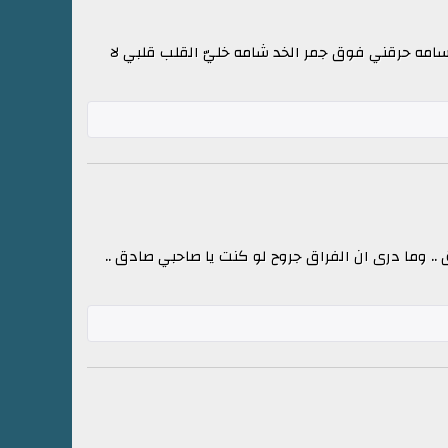
بتسامه حرقني فوق جمر الخد شامه خليّ القلب قلبي لا
.. وما درى ان الفراق جروح لو كنت يا صاحبي صادق ..