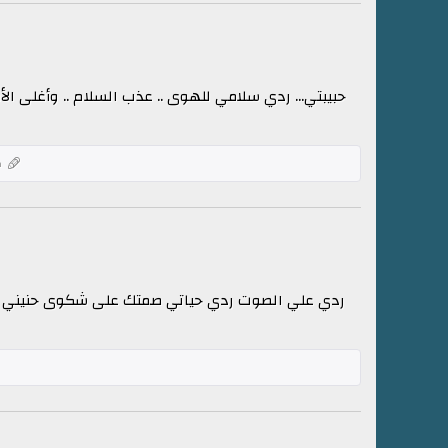
حبيبتي... ردي سلامي للهوى .. عذب السلام .. وأغلى الأ
ك
ردي علي الصوت ردي حياتي صمتك على شكوى حنيني مذلّه 