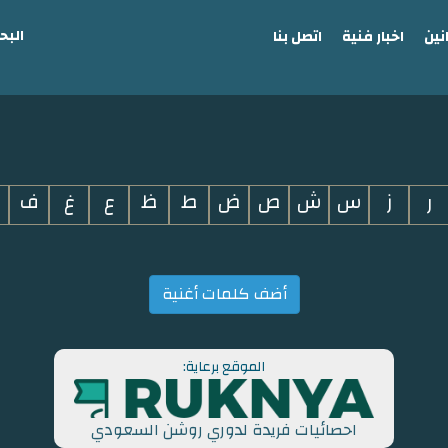
البح
نين
اخبار فنية
اتصل بنا
ر
ز
س
ش
ص
ض
ط
ظ
ع
غ
ف
أضف كلمات أغنية
الموقع برعاية:
احصائيات فريدة لدوري روشن السعودي