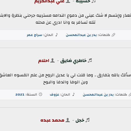
حسيبه
-
علي عبدالكريم
ه تعذر وإبتسم لا شك عيني من دموع الندامه مستريبه جرحني بنظرةٍ والا
تتله تسافر به وانا ادري عن محله
كلمات:
بدر بن عبدالمحسن
الحان:
سراج عمر
خاطري ضايق
-
احلام
ك بالله بتفارق .. وما قلت لي يا عديل الروح من علم القسوه العاشق 
وين الوفا والدفا والبوح
كلمات:
بدر بن عبدالمحسن
الحان:
عزوف
السنة:
2021
خجل
-
محمد عبده