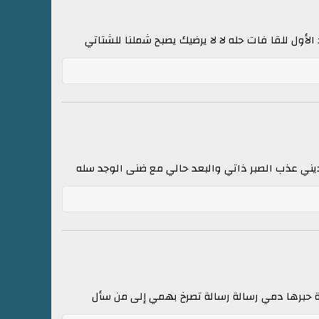
لأول للقا فات حله لا لا يرضيك يصبح شملنا للشتاتي
يني عذب الصبر ذاتي والبعد حالي مع ضنى الوجد سله
لة حبرها دمي رسالة رسالة تصرخ بهمي إلى من سأل