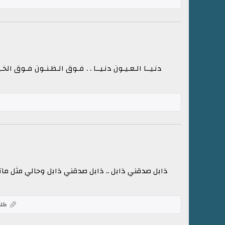
دنـيــا الـعـيـون دنـيــا . . فـوق الـظـنـون فـوق الخـ
ذابل صدقني ذابل .. ذابل صدقني ذابل وحالي مثل ماتش
كلم