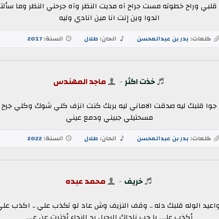
قلبي وراح خطوته مست جراح آه مديت النظر وآه جرحني النظر وما سألته
الدوا وين إنت انا مين انادي وليه
كلمات:
بدر بن عبدالمحسن
الحان:
طلال
السنة:
2017
خذت اكثر
-
ماجد المهندس
جوا قلبك ليه صدقت الاماني ليه بربك كنت انزف كلي شوك وكلي جرح
مسحتيلي جبيني ودمع عيني
كلمات:
بدر بن عبدالمحسن
الحان:
طلال
السنة:
2022
خريف
-
محمد عبده
عيد الوله قلبك دله .. وقف النزيف وش عاد لو تكذب علي .. اكذب علي 
أكذب علي يا حب ناداك الرحيل رد النداء أخترت عن عي