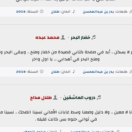
كلمات:
بدر بن عبدالمحسن
الحان:
طلال
السنة:
2016
خضار البحر
-
محمد عبده
حر لا يسكن .. أبد في صفحة كتابي قصيدة من خضار وملح .. ويبقى البحر
وملح البحر في أهدابي ... يا اول واخر
كلمات:
بدر بن عبدالمحسن
الحان:
طلال
السنة:
2018
دروب العاشقين
-
طلال مداح
 لا معين .. ولا دليل وضعنا وسط غابات الأماني نسينا الضحك .. نسينا 
في ثواني حلوه بس كانت قليله .
كلمات:
بدر بن عبدالمحسن
الحان:
عبادي الجوهر