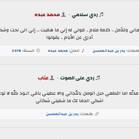
ردي سلامي
-
محمد عبده
ماني وللأمل .. كلمة ملام .. قولي له إني ما هقيت ... إني الى نحت وشكي
أدري عن الأيام .. يقولوا
لمات:
بدر بن عبدالمحسن
الحان:
محمد عبده
السنة:
1978
ردي على الصوت
-
عتاب
اما اقطعي حبل الوصل بالنّجاتي والا عطيني باقي الـود كلّه لا توعد
اشكي الجفا لك ما شفيتي شكاتي
كلمات:
بدر بن عبدالمحسن