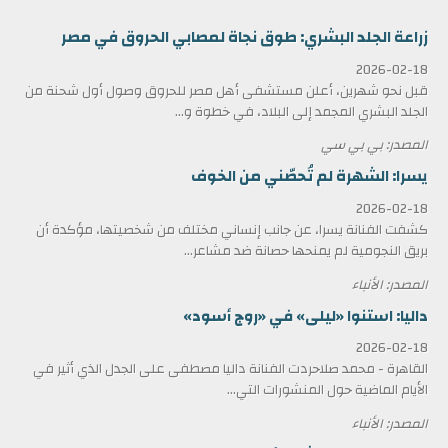
زراعة الجلد البشري: طوق نجاة لمصابي الحروق في مصر
2026-02-18
قبل نحو شهرين، أعلن مستشفى أهل مصر للحروق وصول أول شحنة من
الجلد البشري المجمد إلى البلاد، في خطوة و...
المصدر: بي بي سي
يسرا: الشهرة لم تُحصّني من الخوف
2026-02-18
كشفت الفنانة يسرا، عن جانب إنساني مختلف من شخصيتها، مؤكدة أن
بريق النجومية لم يمنحها حصانة ضد مشاعر...
المصدر: الأنباء
داليا: استنوا «ليلى» في «روج أسود»
2026-02-18
القاهرة - محمد صلاحردت الفنانة داليا مصطفى على الجدل الذي أثير في
الأيام الماضية حول المنشورات التي...
المصدر: الأنباء