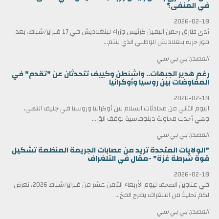
في المنفى؟
2026-02-18
أدى طارق رحمن اليمين كرئيس وزراء لبنغلاديش في 17 فبراير/شباط، بعد
فوز حزبه بنغلاديش الوطني الذي ينتم...
المصدر: بي بي سي
رغم هدير الجبهات.. واشنطن وكييف تتحدثان عن "تقدم" في
المفاوضات بين روسيا وأوكرانيا
2026-02-18
اليوم الثاني من محادثات السلام بين أوكرانيا وروسيا في جنيف انتهى،
وهي أحدث محاولة دبلوماسية لوقف الق...
المصدر: بي بي سي
"الولايات المتحدة تريد من عصابات الجريمة المنظمة تشكيل
قوة شرطة غزة" -مقال في التلغراف
2026-02-18
في عناوين الصحف ليوم الأربعاء الثامن عشر من فبراير/شباط 2026، نعرض
لكم تحليلاً من التلغراف يطرح المخ...
المصدر: بي بي سي