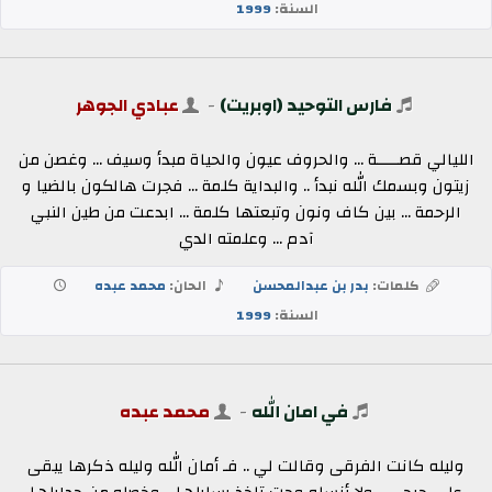
السنة:
1999
فارس التوحيد (اوبريت)
-
عبادي الجوهر
الليالي قصـــــة ... والحروف عيون والحياة مبدأ وسيف ... وغصن من
زيتون وبسمك الله نبدأ .. والبداية كلمة ... فجرت هالكون بالضيا و
الرحمة ... بين كاف ونون وتبعتها كلمة ... ابدعت من طين النبي
آدم ... وعلمته الدي
كلمات:
بدر بن عبدالمحسن
الحان:
محمد عبده
السنة:
1999
في امان الله
-
محمد عبده
وليله كانت الفرقى وقالت لي .. فـ أمان الله وليله ذكرها يبقى