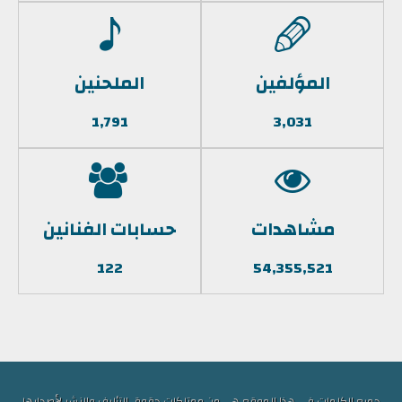
المؤلفين
الملحنين
1,791
3,031
مشاهدات
حسابات الفنانين
122
54,355,521
جميع الكلمات في هذا الموقع هي من ممتلكات حقوق التأليف والنشر لأصحابها