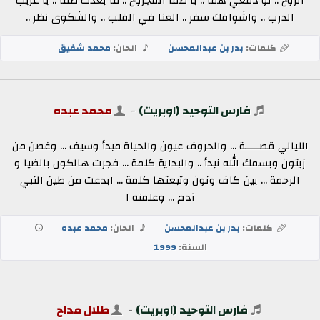
الروح .. لو دمعي هما .. يا ظما المجروح .. ما بعدك ظما .. يا غريب
الدرب .. واشواقك سفر .. العنا في القلب .. والشكوى نظر ..
كلمات:
بدر بن عبدالمحسن
الحان:
محمد شفيق
فارس التوحيد (اوبريت)
-
محمد عبده
الليالي قصـــــة ... والحروف عيون والحياة مبدأ وسيف ... وغصن من
زيتون وبسمك الله نبدأ .. والبداية كلمة ... فجرت هالكون بالضيا و
الرحمة ... بين كاف ونون وتبعتها كلمة ... ابدعت من طين النبي
آدم ... وعلمته ا
كلمات:
بدر بن عبدالمحسن
الحان:
محمد عبده
السنة:
1999
فارس التوحيد (اوبريت)
-
طلال مداح