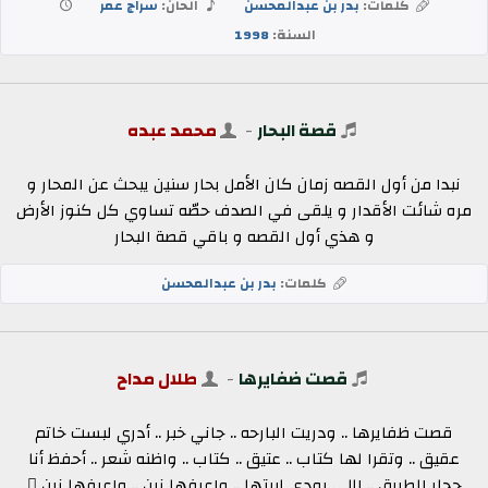
كلمات:
بدر بن عبدالمحسن
الحان:
سراج عمر
السنة:
1998
قصة البحار
-
محمد عبده
نبدا من أول القصه زمان كان الأمل بحار سنين يبحث عن المحار و
مره شائت الأقدار و يلقى في الصدف حصّه تساوي كل كنوز الأرض
و هذي أول القصه و باقي قصة البحار
كلمات:
بدر بن عبدالمحسن
قصت ضفايرها
-
طلال مداح
قصت ظفايرها .. ودريت البارحه .. جاني خبر .. أدري لبست خاتم
عقيق .. وتقرا لها كتاب .. عتيق .. كتاب .. واظنه شعر .. أحفظ أنا
حجار الطريق .. اللي يودي لبيتها .. واعرفها زين .. واعرفها زين ٍ