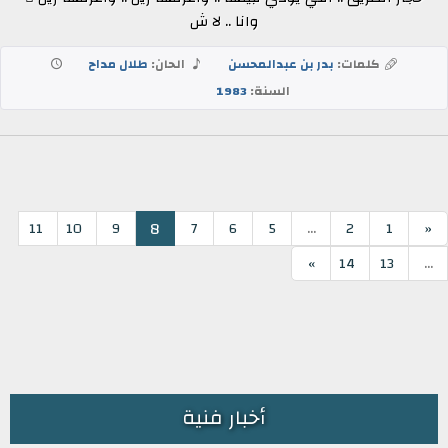
وانا .. لا ش
كلمات:
بدر بن عبدالمحسن
الحان:
طلال مداح
السنة:
1983
...
8
11
10
9
7
6
5
2
1
«
...
»
14
13
أخبار فنية