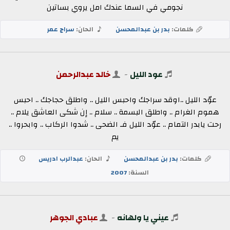
نجومي في السما عندك امل يروي بساتين
كلمات:
بدر بن عبدالمحسن
الحان:
سراج عمر
عود الليل
-
خالد عبدالرحمن
عوّد الليل ..اوقد سراجك واحبس الليل .. واطلق حجاجك .. احبس
هموم الغرام .. واطلق البسمة .. سلام .. إن شكى العاشق يلام ..
رحت يابدر التمام .. عوّد الليل فـ الضحى .. شدوا الركاب .. وابحروا ..
يم
كلمات:
بدر بن عبدالمحسن
الحان:
عبدالرب ادريس
السنة:
2007
عيني يا ولهانه
-
عبادي الجوهر