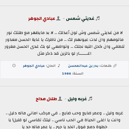
غديتي شمس
-
عبادي الجوهر
لا من غديتي شمس وش لون أعذلك ... لا بد مايظهر مع طلتك نور
مالومهم وان لدت عيونهم لك ... من ناظرك يا غاية الحسن معذور
تلطفي وان كحل التيه نجلك ... وتواضعي لو بك غدى الحسن مغرور
اغـــــــار لو بالزين قد ذكر مثل
كلمات:
بدر بن عبدالمحسن
الحان:
عبادي الجوهر
السنة:
1986
غربه وليل
-
طلال مداح
غربه وليل .. وعمر ضايع وحب ضايع .. في مركب اماني ماله دليل ..
وانت يا اغلى الحياة في الحب ناسي .. ليتك تقاسي لو قليل! يا
خطوة دمع فوق الخد يا جرح .. يا عمر ماله حد يا