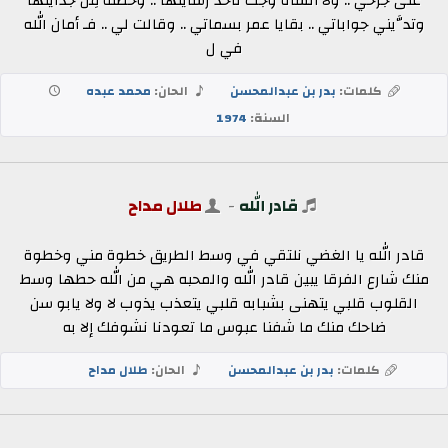
على جرحي .. ولا أنساه وجت تاخذ رسايلها .. وخصله مِن جدايلها
وتدَّيني جواباتي .. بقايا عمر بسماتي .. وقالت لي .. فـ أمان الله
في ل
كلمات:
بدر بن عبدالمحسن
الحان:
محمد عبده
السنة:
1974
قادر الله
-
طلال مداح
قادر الله يا الغضي نلتقي في وسط الطريق خطوة مني وخطوة
منك شارع الفرقا يبين قادر الله والمحبه هي من الله حطها وسط
القلوب قلبي يتهنى بشبابه قلبي يتعذب يذوب لا ولا يابو سن
ضاحك منك ما شفنا عبوس ما تعودنا نشوفك إلا به
كلمات:
بدر بن عبدالمحسن
الحان:
طلال مداح