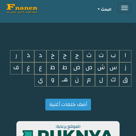
Toggle
البحث
navigation
i
ا
ب
ت
ث
ج
ح
خ
د
ذ
ر
ز
س
ش
ص
ض
ط
ظ
ع
غ
ف
ق
ك
ل
م
ن
هـ
و
ي
أضف كلمات أغنية
الموقع برعاية: