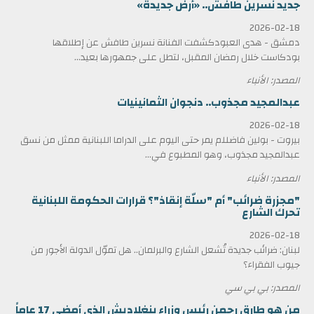
جديد نسرين طافش.. «أرض جديدة»
2026-02-18
دمشق - هدى العبودكشفت الفنانة نسرين طافش عن إطلاقها
بودكاست خلال رمضان المقبل، لتطل على جمهورها بعيد...
المصدر: الأنباء
عبدالمجيد مجذوب.. دنجوان الثمانينيات
2026-02-18
بيروت - بولين فاضللم يمر حتى اليوم على الدراما اللبنانية ممثل من نسق
عبدالمجيد مجذوب، وهو المطبوع في...
المصدر: الأنباء
"مجزرة ضرائب" أم "سلّة إنقاذ"؟ قرارات الحكومة اللبنانية
تحرك الشارع
2026-02-18
لبنان: ضرائب جديدة تُشعل الشارع والبرلمان.. هل تموّل الدولة الأجور من
جيوب الفقراء؟
المصدر: بي بي سي
من هو طارق رحمن رئيس وزراء بنغلاديش الذي أمضى 17 عاماً