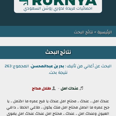
احصائيات فريدة لدوري روشن السعودي
الرئيسية
> نتائج البحث
نتائج البحث
البحث عن أغاني من تأليف :
بدر بن عبدالمحسن
، المجموع: 263
نتيجة بحث.
عندك امل
-
طلال مداح
عندك امل .. عندك .. محتاج امل عندك يا فرح عمره ما اكتمل .. يا
جرح عمره ما اندمل محتاج امل منك يكون .. طاغي الخطا .. دافي
العيون وعندك امل .. عندك .. محتاج امل عندك عندك امل يضوي