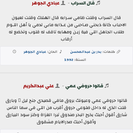
قال السراب
-
عبادي الجوهر
قال السراب وقلت ظامي سـرابه قال الهلاك وقلت لعيون
الاحباب كانة ذبحني صـاحبي من عـذابه مابي لدمي يا أهل اللـوم
طلاب الجاهل اللي فية زيـن ومهابه تاقف له قلوب وتخضع له
أرقاب
كلمات:
بدر بن عبدالمحسن
الحان:
عبادي الجوهر
السنة:
1992
قالوا حروفي عمي
-
علي عبدالكريم
قالوا حروفي عمي وعيونك بروق مافي قصيدي جنح ليل ٍ وبارق
قلت الذي له داخل ضلوعي حروق أقرب من اللي في سما الناس
شارق أقول أحبك يخرج البحر صندوق تبرا الغزاة وكنز سود البيارق
وأقول أحبك صدرالايام مشقوق