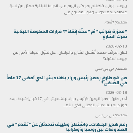
بيروت - بولين فاضللم يمر حتى اليوم على الدراما اللبنانية ممثل من نسق
عبدالمجيد مجذوب، وهو المطبوع في...
المصدر: الأنباء
"مجزرة ضرائب" أم "سلّة إنقاذ"؟ قرارات الحكومة اللبنانية
تحرك الشارع
2026-02-18
لبنان: ضرائب جديدة تُشعل الشارع والبرلمان.. هل تموّل الدولة الأجور من
جيوب الفقراء؟
المصدر: بي بي سي
من هو طارق رحمن رئيس وزراء بنغلاديش الذي أمضى 17 عاماً
في المنفى؟
2026-02-18
أدى طارق رحمن اليمين كرئيس وزراء لبنغلاديش في 17 فبراير/شباط، بعد
فوز حزبه بنغلاديش الوطني الذي ينتم...
المصدر: بي بي سي
رغم هدير الجبهات.. واشنطن وكييف تتحدثان عن "تقدم" في
المفاوضات بين روسيا وأوكرانيا