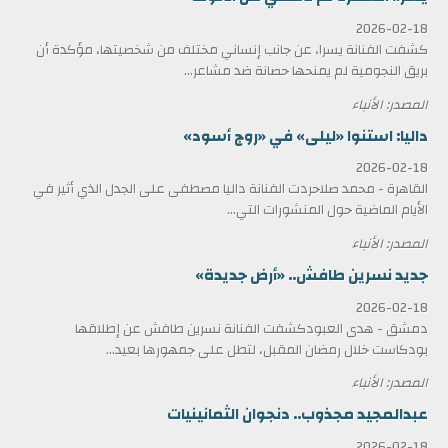
2026-02-18
كشفت الفنانة يسرا، عن جانب إنساني مختلف من شخصيتها، مؤكدة أن
بريق النجومية لم يمنحها حصانة ضد مشاعر...
المصدر: الأنباء
داليا: استنوا «ليلى» في «روج أسود»
2026-02-18
القاهرة - محمد صلاحردت الفنانة داليا مصطفى على الجدل الذي أثير في
الأيام الماضية حول المنشورات التي...
المصدر: الأنباء
جديد نسرين طافش.. «أرض جديدة»
2026-02-18
دمشق - هدى العبودكشفت الفنانة نسرين طافش عن إطلاقها
بودكاست خلال رمضان المقبل، لتطل على جمهورها بعيد...
المصدر: الأنباء
عبدالمجيد مجذوب.. دنجوان الثمانينيات
2026-02-18