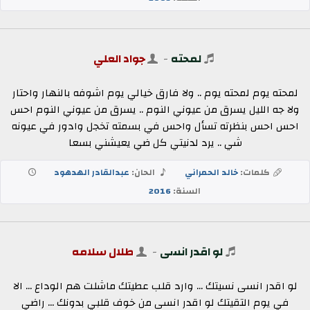
لمحته
-
جواد العلي
لمحته يوم لمحته يوم .. ولا فارق خيالي يوم اشوفه بالنهار واحتار
ولا جه الليل يسرق من عيوني النوم .. يسرق من عيوني النوم احس
احس احس بنظرته تسأل واحس في بسمته تخجل وادور في عيونه
شي .. يرد لدنيتي كل ضي يعيشني بسعا
كلمات:
خالد الحمراني
الحان:
عبدالقادر الهدهود
السنة:
2016
لو اقدر انسى
-
طلال سلامه
لو اقدر انسى نسيتك ... وارد قلب عطيتك ماشلت هم الوداع ... الا
في يوم التقيتك لو اقدر انسى من خوف قلبي بدونك ... راضي