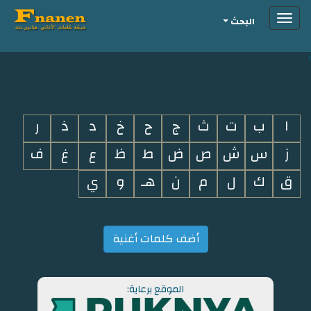
Toggle
البحث
navigation
i
ا
ب
ت
ث
ج
ح
خ
د
ذ
ر
ز
س
ش
ص
ض
ط
ظ
ع
غ
ف
ق
ك
ل
م
ن
هـ
و
ي
أضف كلمات أغنية
الموقع برعاية: