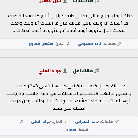
ما أنساك
-
نبيل شعيل
خذك الزمان وراح واللي بقالي طيف لازارني أرتاح كنه سحابة صيف ..
ما أنساك أنا وينك ياللي غيابك طال ما أنساك أنا وينك وحدك
شغلت البال .. أووه أووه أووه أووه أوووه أووه أتذكرك د
كلمات:
خالد الحمراني
الحان:
مشعل العروج
مالك امل
-
جواد العلي
مــــالك امـــل فيها ... ياقـلبي خلــيهـا انسى شكثر حبيت ...
وانسـى لياليهــا لاتـضـيـــع ايـامـــك ... في دنيا احلامك ودروبــك
اوهــامــك ... ليه عاد تمشيها حــاولــت انـا اردك ... وعن دربـهـا
اصـدك مــن يقــد
كلمات:
خالد الحمراني
الحان:
جواد العلي
السنة:
2008