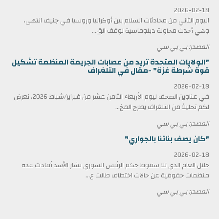
2026-02-18
اليوم الثاني من محادثات السلام بين أوكرانيا وروسيا في جنيف انتهى،
وهي أحدث محاولة دبلوماسية لوقف الق...
المصدر: بي بي سي
"الولايات المتحدة تريد من عصابات الجريمة المنظمة تشكيل
قوة شرطة غزة" -مقال في التلغراف
2026-02-18
في عناوين الصحف ليوم الأربعاء الثامن عشر من فبراير/شباط 2026، نعرض
لكم تحليلاً من التلغراف يطرح المخ...
المصدر: بي بي سي
"كان يصف بناتنا بالجواري"
2026-02-18
خلال العام الذي تلا سقوط حكم الرئيس السوري بشار الأسد أفادت عدة
منظمات حقوقية عن حالات اختطاف طالت ع...
المصدر: بي بي سي