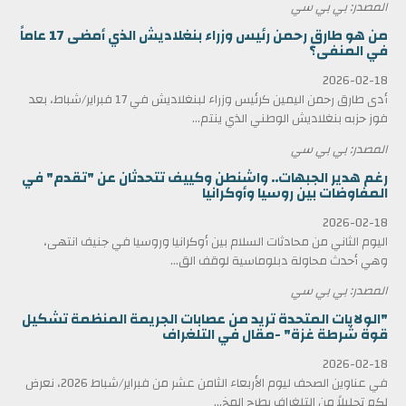
المصدر: بي بي سي
من هو طارق رحمن رئيس وزراء بنغلاديش الذي أمضى 17 عاماً
في المنفى؟
2026-02-18
أدى طارق رحمن اليمين كرئيس وزراء لبنغلاديش في 17 فبراير/شباط، بعد
فوز حزبه بنغلاديش الوطني الذي ينتم...
المصدر: بي بي سي
رغم هدير الجبهات.. واشنطن وكييف تتحدثان عن "تقدم" في
المفاوضات بين روسيا وأوكرانيا
2026-02-18
اليوم الثاني من محادثات السلام بين أوكرانيا وروسيا في جنيف انتهى،
وهي أحدث محاولة دبلوماسية لوقف الق...
المصدر: بي بي سي
"الولايات المتحدة تريد من عصابات الجريمة المنظمة تشكيل
قوة شرطة غزة" -مقال في التلغراف
2026-02-18
في عناوين الصحف ليوم الأربعاء الثامن عشر من فبراير/شباط 2026، نعرض
لكم تحليلاً من التلغراف يطرح المخ...