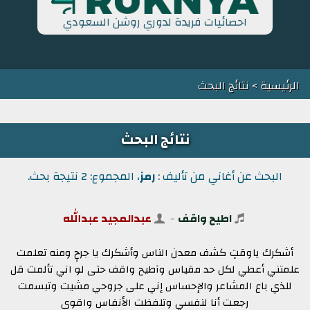
احصائيات فريدة لدوري روشن السعودي
الرئيسية
> نتائج البحث
نتائج البحث
البحث عن أغاني من تأليف :
رمز
، المجموع: 2 نتيجة بحث.
اطيح واقف
-
عبدالمجيد عبدالله
أشكرك ياوقتٍ كشف معدن الناس ‎وأشكرك يا جرحٍ ومنه تعلمت
‎علمتني أعطي لكل حد مقياس ‎وآطيح واقف حتى لو اني تألمت ‎قل
للذي باع المشاعر والإحساس ‎إني على جروحي مشيت وتبسمت