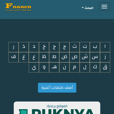
Toggle
البحث
navigation
i
ا
ب
ت
ث
ج
ح
خ
د
ذ
ر
ز
س
ش
ص
ض
ط
ظ
ع
غ
ف
ق
ك
ل
م
ن
هـ
و
ي
أضف كلمات أغنية
الموقع برعاية: