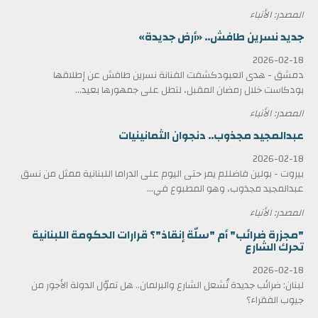
المصدر: الأنباء
جديد نسرين طافش.. «أرض جديدة»
2026-02-18
دمشق - هدى العبودكشفت الفنانة نسرين طافش عن إطلاقها
بودكاست خلال رمضان المقبل، لتطل على جمهورها بعيد...
المصدر: الأنباء
عبدالمجيد مجذوب.. دنجوان الثمانينيات
2026-02-18
بيروت - بولين فاضللم يمر حتى اليوم على الدراما اللبنانية ممثل من نسق
عبدالمجيد مجذوب، وهو المطبوع في...
المصدر: الأنباء
"مجزرة ضرائب" أم "سلّة إنقاذ"؟ قرارات الحكومة اللبنانية
تحرك الشارع
2026-02-18
لبنان: ضرائب جديدة تُشعل الشارع والبرلمان.. هل تموّل الدولة الأجور من
جيوب الفقراء؟