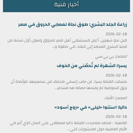
أخبار فنية
زراعة الجلد البشري: طوق نجاة لمصابي الحروق في مصر
2026-02-18
قبل نحو شهرين، أعلن مستشفى أهل مصر للحروق وصول أول شحنة من
الجلد البشري المجمد إلى البلاد، في خطوة و...
المصدر: بي بي سي
يسرا: الشهرة لم تُحصّني من الخوف
2026-02-18
كشفت الفنانة يسرا، عن جانب إنساني مختلف من شخصيتها، مؤكدة أن
بريق النجومية لم يمنحها حصانة ضد مشاعر...
المصدر: الأنباء
داليا: استنوا «ليلى» في «روج أسود»
2026-02-18
القاهرة - محمد صلاحردت الفنانة داليا مصطفى على الجدل الذي أثير في
الأيام الماضية حول المنشورات التي...