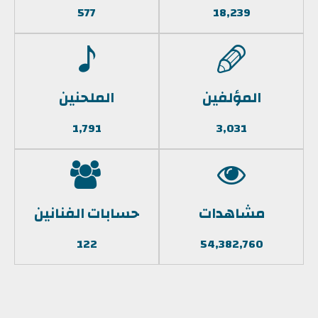
577
18,239
المؤلفين
الملحنين
1,791
3,031
مشاهدات
حسابات الفنانين
122
54,382,760