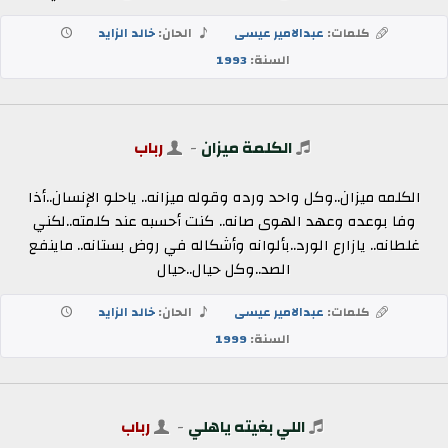
كلمات:
عبدالامير عيسى
الحان:
خالد الزايد
السنة:
1993
الكلمة ميزان
-
رباب
الكلمه ميزان..وكل واحد ورده وقوله ميزانه.. ياحلو الإنسان..أذا
وفا بوعده وعهد الهوى صانه.. كنت أحسبه عند كلمته..لكني
غلطانه.. يازارع الورد..بألوانه وأشكاله في روض بستانه.. ماينفع
الصد..وكل حيال..حيال
كلمات:
عبدالامير عيسى
الحان:
خالد الزايد
السنة:
1999
اللي بغيته ياهلي
-
رباب