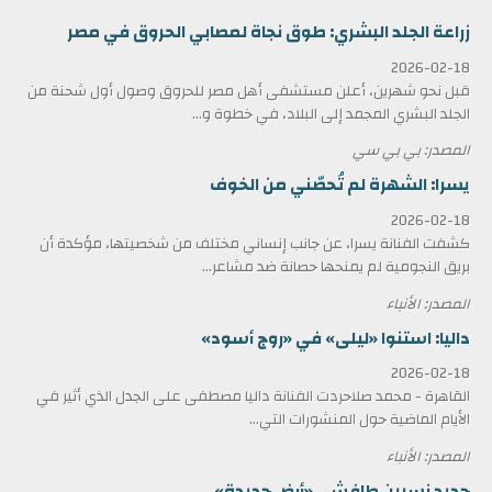
زراعة الجلد البشري: طوق نجاة لمصابي الحروق في مصر
2026-02-18
قبل نحو شهرين، أعلن مستشفى أهل مصر للحروق وصول أول شحنة من
الجلد البشري المجمد إلى البلاد، في خطوة و...
المصدر: بي بي سي
يسرا: الشهرة لم تُحصّني من الخوف
2026-02-18
كشفت الفنانة يسرا، عن جانب إنساني مختلف من شخصيتها، مؤكدة أن
بريق النجومية لم يمنحها حصانة ضد مشاعر...
المصدر: الأنباء
داليا: استنوا «ليلى» في «روج أسود»
2026-02-18
القاهرة - محمد صلاحردت الفنانة داليا مصطفى على الجدل الذي أثير في
الأيام الماضية حول المنشورات التي...
المصدر: الأنباء
جديد نسرين طافش.. «أرض جديدة»