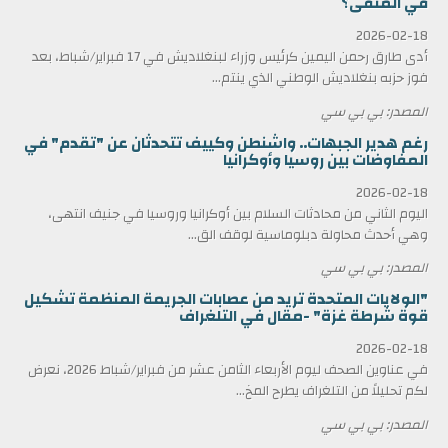
في المنفى؟
2026-02-18
أدى طارق رحمن اليمين كرئيس وزراء لبنغلاديش في 17 فبراير/شباط، بعد
فوز حزبه بنغلاديش الوطني الذي ينتم...
المصدر: بي بي سي
رغم هدير الجبهات.. واشنطن وكييف تتحدثان عن "تقدم" في
المفاوضات بين روسيا وأوكرانيا
2026-02-18
اليوم الثاني من محادثات السلام بين أوكرانيا وروسيا في جنيف انتهى،
وهي أحدث محاولة دبلوماسية لوقف الق...
المصدر: بي بي سي
"الولايات المتحدة تريد من عصابات الجريمة المنظمة تشكيل
قوة شرطة غزة" -مقال في التلغراف
2026-02-18
في عناوين الصحف ليوم الأربعاء الثامن عشر من فبراير/شباط 2026، نعرض
لكم تحليلاً من التلغراف يطرح المخ...
المصدر: بي بي سي