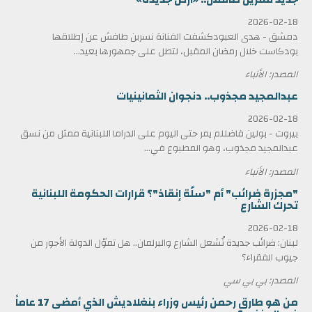
2026-02-18
دمشق - هدى العبودكشفت الفنانة نسرين طافش عن إطلاقها
بودكاست خلال رمضان المقبل، لتطل على جمهورها بعيد...
المصدر: الأنباء
عبدالمجيد مجذوب.. دنجوان الثمانينيات
2026-02-18
بيروت - بولين فاضللم يمر حتى اليوم على الدراما اللبنانية ممثل من نسق
عبدالمجيد مجذوب، وهو المطبوع في...
المصدر: الأنباء
"مجزرة ضرائب" أم "سلّة إنقاذ"؟ قرارات الحكومة اللبنانية
تحرك الشارع
2026-02-18
لبنان: ضرائب جديدة تُشعل الشارع والبرلمان.. هل تموّل الدولة الأجور من
جيوب الفقراء؟
المصدر: بي بي سي
من هو طارق رحمن رئيس وزراء بنغلاديش الذي أمضى 17 عاماً