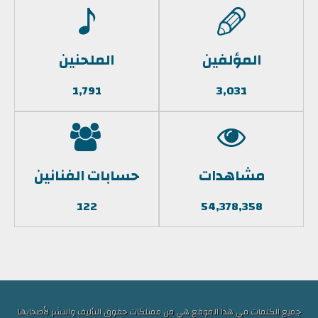
المؤلفين
الملحنين
1,791
3,031
مشاهدات
حسابات الفنانين
122
54,378,358
جميع الكلمات في هذا الموقع هي من ممتلكات حقوق التأليف والنشر لأصحابها