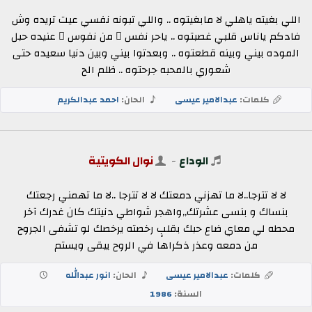
اللي بغيته ياهلي لا مابغيتوه .. واللي تبونه نفسي عيت تريده وش
فادكم ياناس قلبي غصبتوه .. ياحر نفس ٍ من نفوس ٍ عنيده حبل
الموده بيني وبينه قطعتوه .. وبعدتوا بيني وبين دنيا سعيده حتى
شعوري بالمحبه جرحتوه .. ظلم الح
كلمات:
عبدالامير عيسى
الحان:
احمد عبدالكريم
الوداع
-
نوال الكويتية
لا لا تترجا..لا ما تهزني دمعتك لا لا تترجا ..لا ما تهمني رجعتك
بنساك و بنسى عشرتك,,واهجر شواطي دنيتك كان غدرك آخر
محطه لي معاي ضاع حبك بقلبٍ رخصته يرخصك لو تشفى الجروح
من دمعه وعذر ذكراها في الروح يبقى ويستم
كلمات:
عبدالامير عيسى
الحان:
انور عبدالله
السنة:
1986