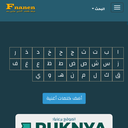
Toggle
البحث
navigation
i
ا
ب
ت
ث
ج
ح
خ
د
ذ
ر
ز
س
ش
ص
ض
ط
ظ
ع
غ
ف
ق
ك
ل
م
ن
هـ
و
ي
أضف كلمات أغنية
الموقع برعاية: