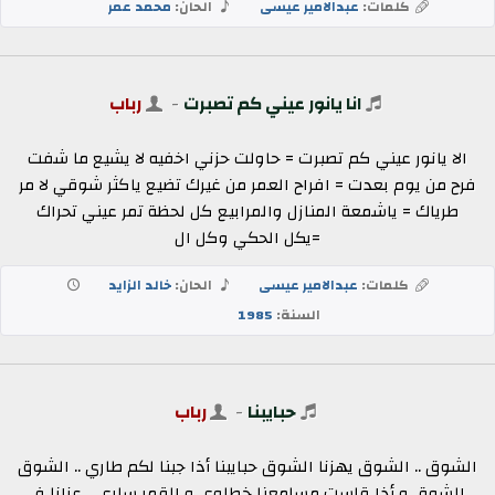
كلمات:
عبدالامير عيسى
الحان:
محمد عمر
انا يانور عيني كم تصبرت
-
رباب
الا يانور عيني كم تصبرت = حاولت حزني اخفيه لا يشيع ما شفت
فرح من يوم بعدت = افراح العمر من غيرك تضيع ياكثر شوقي لا مر
طرياك = ياشمعة المنازل والمرابيع كل لحظة تمر عيني تحراك
=يكل الحكي وكل ال
كلمات:
عبدالامير عيسى
الحان:
خالد الزايد
السنة:
1985
حبايبنا
-
رباب
الشوق .. الشوق يهزنا الشوق حبايبنا أذا جبنا لكم طاري .. الشوق
.. الشوق و أذا قاست مسامعنا خطاوي و القمر ساري .. عزانا في