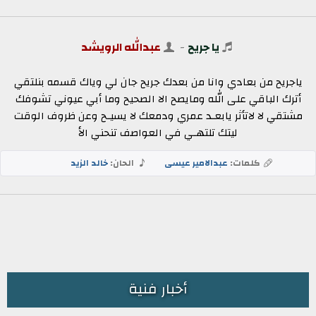
يا جريح
-
عبدالله الرويشد
ياجريح من بعادي وانا من بعدك جريح جان لي وياك قسمه بنلتقي
أترك الباقي على الله ومايصح الا الصحيح وما أبي عيوني تشوفك
مشتقي لا لاتأثر يابعـد عمري ودمعك لا يسيـح وعن ظروف الوقت
ليتك تلتهـي في العواصف تنحني الأ
كلمات:
عبدالامير عيسى
الحان:
خالد الزيد
أخبار فنية