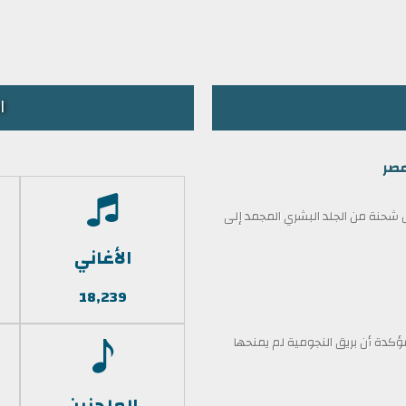
ا
مصر
حنة من الجلد البشري المجمد إلى
الأغاني
18,239
كدة أن بريق النجومية لم يمنحها
الملحنين