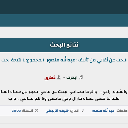
نتائج البحث
البحث عن أغاني من تأليف :
عبدالله منصور
، المجموع: 1 نتيجة بحث.
ابحرت
-
ذكرى
افي والشوق زادي .. والوفا مجدافي نبحث عن ماضي قديم نين سفاه الس
قلبه ما قسى عساه مازال ودي مانسى ولا هو مجافي .. واب
لمات:
عبدالله منصور
الحان:
خليفه الزليطي
السنة:
2003