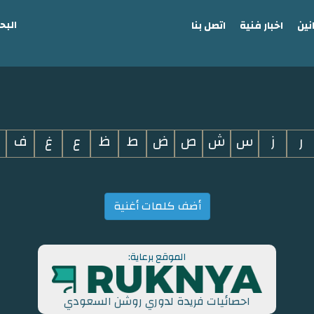
البح
نين
اخبار فنية
اتصل بنا
ر
ز
س
ش
ص
ض
ط
ظ
ع
غ
ف
أضف كلمات أغنية
الموقع برعاية:
احصائيات فريدة لدوري روشن السعودي