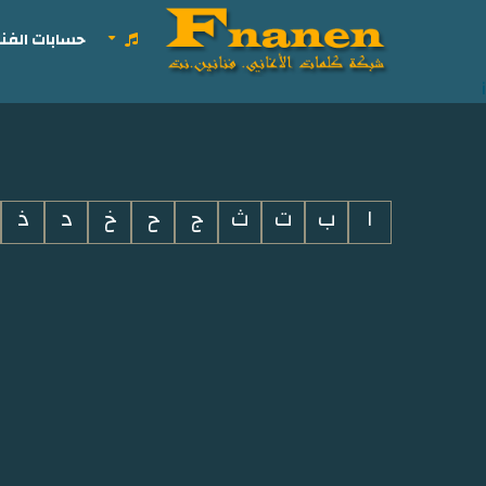
حسابات الفنا
i
ا
ب
ت
ث
ج
ح
خ
د
ذ