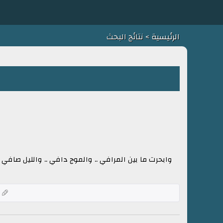
الرئيسية
> نتائج البحث
وابحرت ما بين المرافي .. والموج دافي .. والليل ص
ك