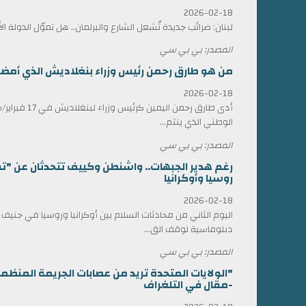
2026-02-18
لبنان: ضرائب جديدة تُشعل الشارع والبرلمان.. هل تموّل الدولة ا
المصدر: بي بي سي
من هو طارق رحمن رئيس وزراء بنغلاديش الذي أمضى 17 عاماً في المنف
2026-02-18
أدى طارق رحمن الي
الوطني الذي ينتم...
المصدر: بي بي سي
رغم هدير الجبهات.. واشنطن وكييف تتحدثان عن "ت
روسيا وأوكرانيا
2026-02-18
اليوم الثاني من محادثات السلام بين أوكرانيا وروسيا في جني
دبلوماسية لوقف الق...
المصدر: بي بي سي
"الولايات المتحدة تريد من عصابات الجريمة المن
-مقال في التلغراف