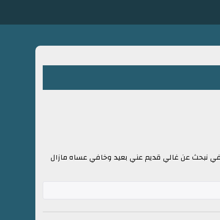
افي نبحث عن غالي قديم عني بعيد وخافي عساه مازال