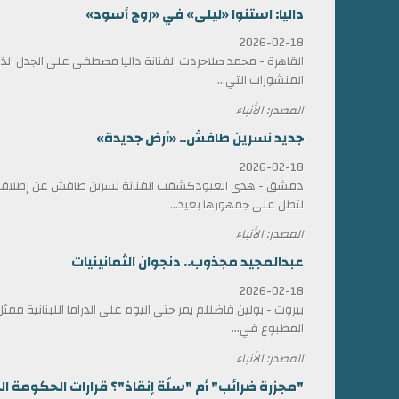
داليا: استنوا «ليلى» في «روج أسود»
2026-02-18
القاهرة - محمد صلاحردت الفنانة داليا مصطفى على الجدل الذي 
المنشورات التي...
المصدر: الأنباء
جديد نسرين طافش.. «أرض جديدة»
2026-02-18
دمشق - هدى العبودكشفت الفنانة نسرين طافش عن إطلاقها
لتطل على جمهورها بعيد...
المصدر: الأنباء
عبدالمجيد مجذوب.. دنجوان الثمانينيات
2026-02-18
بيروت - بولين فاضللم يمر حتى اليوم على الدراما اللبنانية 
المطبوع في...
المصدر: الأنباء
"مجزرة ضرائب" أم "سلّة إنقاذ"؟ قرارات الحكومة الل