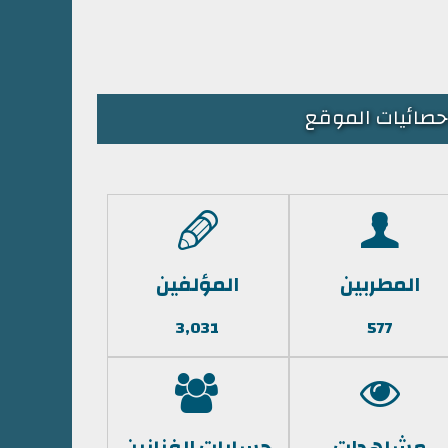
حصائيات الموقع
المطربين
المؤلفين
3,031
577
مشاهدات
حسابات الفنانين