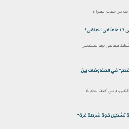
لأجور من جيوب الفقراء؟
ى؟
مين كرئيس وزراء لبنغلاديش في 17 فبراير/شباط، بعد فوز حزبه بنغلاديش
قدم" في المفاوضات بين
ف انتهى، وهي أحدث محاولة
ظمة تشكيل قوة شرطة غزة"