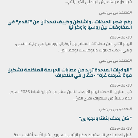
فوز حزبه بنغلاديش الوطني الذي ينتم...
المصدر: بي بي سي
رغم هدير الجبهات.. واشنطن وكييف تتحدثان عن "تقدم" في
المفاوضات بين روسيا وأوكرانيا
2026-02-18
اليوم الثاني من محادثات السلام بين أوكرانيا وروسيا في جنيف انتهى،
وهي أحدث محاولة دبلوماسية لوقف الق...
المصدر: بي بي سي
"الولايات المتحدة تريد من عصابات الجريمة المنظمة تشكيل
قوة شرطة غزة" -مقال في التلغراف
2026-02-18
في عناوين الصحف ليوم الأربعاء الثامن عشر من فبراير/شباط 2026، نعرض
لكم تحليلاً من التلغراف يطرح المخ...
المصدر: بي بي سي
"كان يصف بناتنا بالجواري"
2026-02-18
خلال العام الذي تلا سقوط حكم الرئيس السوري بشار الأسد أفادت عدة