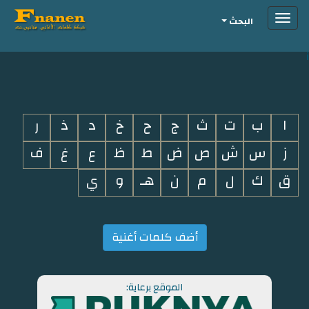
Toggle
البحث
navigation
i
ا
ب
ت
ث
ج
ح
خ
د
ذ
ر
ز
س
ش
ص
ض
ط
ظ
ع
غ
ف
ق
ك
ل
م
ن
هـ
و
ي
أضف كلمات أغنية
الموقع برعاية: