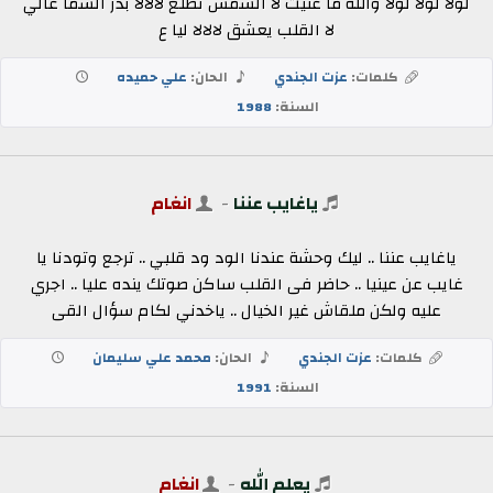
لولا لولا لولا والله ما غنيت لا الشمس تطلع لالالا بدر السما غالي
لا القلب يعشق لالالا ليا ع
كلمات:
عزت الجندي
الحان:
علي حميده
السنة:
1988
ياغايب عننا
-
انغام
ياغايب عننا .. ليك وحشة عندنا الود ود قلبي .. ترجع وتودنا يا
غايب عن عينيا .. حاضر فى القلب ساكن صوتك ينده عليا .. اجري
عليه ولكن ملقاش غير الخيال .. ياخدني لكام سؤال القى
كلمات:
عزت الجندي
الحان:
محمد علي سليمان
السنة:
1991
يعلم الله
-
انغام