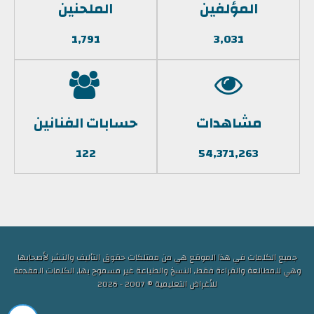
المؤلفين
الملحنين
1,791
3,031
مشاهدات
حسابات الفنانين
122
54,371,263
جميع الكلمات في هذا الموقع هي من ممتلكات حقوق التأليف والنشر لأصحابها
وهي للمطالعة والقراءة فقط, النسخ والطباعة غير مسموح بها, الكلمات المقدمة
للأغراض التعليمية © 2007 - 2026