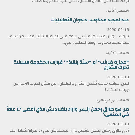
بودكاست خلال رمضان المقبل، لتطل على جمهورها بعيد...
المصدر: الأنباء
عبدالمجيد مجذوب.. دنجوان الثمانينيات
2026-02-18
بيروت - بولين فاضللم يمر حتى اليوم على الدراما اللبنانية ممثل من نسق
عبدالمجيد مجذوب، وهو المطبوع في...
المصدر: الأنباء
"مجزرة ضرائب" أم "سلّة إنقاذ"؟ قرارات الحكومة اللبنانية
تحرك الشارع
2026-02-18
لبنان: ضرائب جديدة تُشعل الشارع والبرلمان.. هل تموّل الدولة الأجور من
جيوب الفقراء؟
المصدر: بي بي سي
من هو طارق رحمن رئيس وزراء بنغلاديش الذي أمضى 17 عاماً
في المنفى؟
2026-02-18
أدى طارق رحمن اليمين كرئيس وزراء لبنغلاديش في 17 فبراير/شباط، بعد