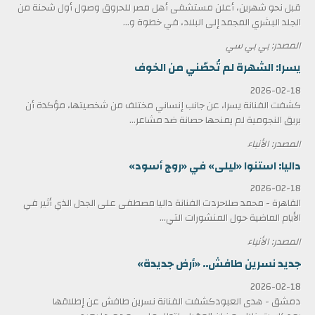
قبل نحو شهرين، أعلن مستشفى أهل مصر للحروق وصول أول شحنة من
الجلد البشري المجمد إلى البلاد، في خطوة و...
المصدر: بي بي سي
يسرا: الشهرة لم تُحصّني من الخوف
2026-02-18
كشفت الفنانة يسرا، عن جانب إنساني مختلف من شخصيتها، مؤكدة أن
بريق النجومية لم يمنحها حصانة ضد مشاعر...
المصدر: الأنباء
داليا: استنوا «ليلى» في «روج أسود»
2026-02-18
القاهرة - محمد صلاحردت الفنانة داليا مصطفى على الجدل الذي أثير في
الأيام الماضية حول المنشورات التي...
المصدر: الأنباء
جديد نسرين طافش.. «أرض جديدة»
2026-02-18
دمشق - هدى العبودكشفت الفنانة نسرين طافش عن إطلاقها