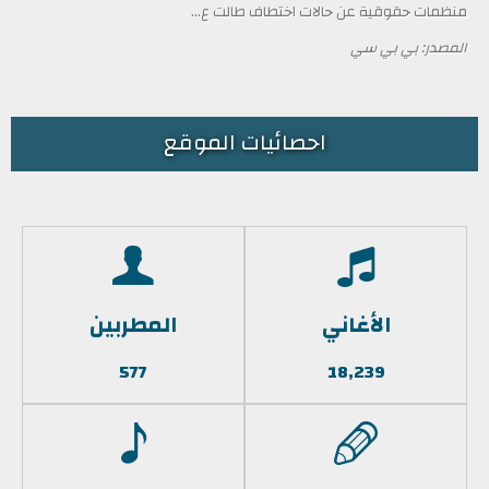
منظمات حقوقية عن حالات اختطاف طالت ع...
المصدر: بي بي سي
احصائيات الموقع
الأغاني
المطربين
577
18,239