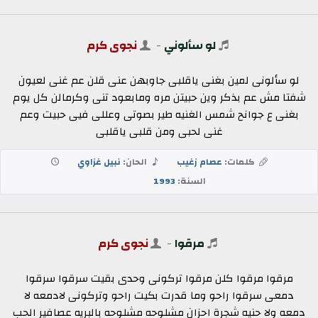
لو سألوني
-
نجوى كرم
لو سألونى لمين بغنى ياقلبى جاوبهن عنى قلن عم غنى لعيون
شفتا مش عم بذكر وين حبيتن مره ومابعود تنى وكرمالن كل يوم
بغنى ع جوانح شمس الغنيه طير بصوتى وعللى فيى حبيت وعم
غنى لحبى ومن قلبى ياقلبى
كلمات:
عصام زغيب
الحان:
نبيل غزاوي
السنة:
1993
مرقوا
-
نجوى كرم
مرقوا مرقوا كلن مرقوا تركونى وحدى بقيت سرقوا سرقوا
دمعى سرقوا راحو وما قدرت بكيت راحو وتركونى لادمعه لا
دمعه ولا حنيه شجرة احزان مشلوحه مشلوحه بالبريه عصافير الحب