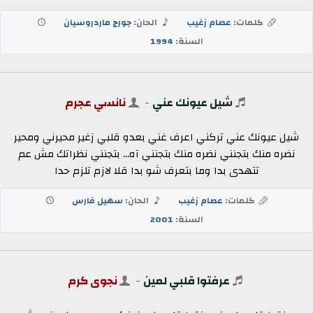
كلمات:
عصام زغيب
الحان:
جورج ماردروسيان
السنة:
1994
شيل عيونك عني
-
نانسي عجرم
شيل عيونك عني تركني اعرف غني بعدو قلبي زغير محيرني ومحير
نضره منك بتجنني نضره منك بتجنني آه... بتجنني نظراتك مش عم
تتهدى بدا وما بتعرف شو بدا قلا لازم تلزم حدا
كلمات:
عصام زغيب
الحان:
سهيل فارس
السنة:
2001
عرفتوا قلبي لمين
-
نجوى كرم