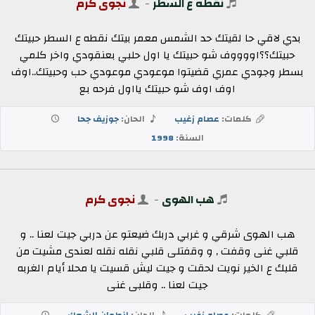
نقطه ع السطر
-
نجوى كرم
بدي لاقي حا لقيتك حد الشمس معمر بيتك نقطه ع السطر حبيتك
حبيتك؟؟اووووف شو حبيتك يا اول حلبي بعنقودي واخر كلمي
بسطر وجودي عمري قضيتوا موعودي موعودي حب وحبيتك..اوف
اوف اوف شو حبيتك يااول فرحه بع
كلمات:
عصام زغيب
الحان:
جوزيف جحا
السنة:
1998
هب الهوى
-
نجوى كرم
هب الهوى شرقي و غربي دربك ضيعتو عن دربي جيت لعنا .. و
قلبي غنى وقفت , و وقفتلى قلبي نقله نقله لعندى مشيت من
قلبك ع الخير نويت لحقت و جيت ليش قسيت يا محلا أيام الغربه
جيت لعنا .. وقلبى غنى
كلمات:
عصام زغيب
الحان:
انطوان الشعك