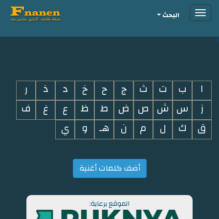
Toggle
البحث
navigation
i
ا
ب
ت
ث
ج
ح
خ
د
ذ
ر
ز
س
ش
ص
ض
ط
ظ
ع
غ
ف
ق
ك
ل
م
ن
هـ
و
ي
أضف كلمات أغنية
الموقع برعاية: