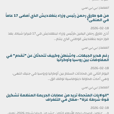
المصدر: بي بي سي
من هو طارق رحمن رئيس وزراء بنغلاديش الذي أمضى 17 عاماً
في المنفى؟
2026-02-18
أدى طارق رحمن اليمين كرئيس وزراء لبنغلاديش في 17 فبراير/شباط، بعد
فوز حزبه بنغلاديش الوطني الذي ينتم...
المصدر: بي بي سي
رغم هدير الجبهات.. واشنطن وكييف تتحدثان عن "تقدم" في
المفاوضات بين روسيا وأوكرانيا
2026-02-18
اليوم الثاني من محادثات السلام بين أوكرانيا وروسيا في جنيف انتهى،
وهي أحدث محاولة دبلوماسية لوقف الق...
المصدر: بي بي سي
"الولايات المتحدة تريد من عصابات الجريمة المنظمة تشكيل
قوة شرطة غزة" -مقال في التلغراف
2026-02-18
في عناوين الصحف ليوم الأربعاء الثامن عشر من فبراير/شباط 2026، نعرض