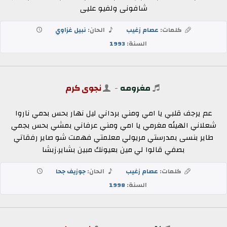
شافونى ولفيو عليى
كلمات:
عصام زغيب
الحان:
نبيل غزاوي
السنة:
1993
مغرومه
-
نجوى كرم
عم يرجف قلبي يا امي ومني برداني ليل نهار بحس بدمي ناروا
شعلاني الهيئه مغرمي يا امي ومني عرفاني بمشي بحس بجمي
طاير بنسى بمدرستي مريولي معلمتي فهمت شو صاير رفقاتي
بصفي قالوا لي مين بعيونك مبين بشاير.زبشا
كلمات:
عصام زغيب
الحان:
جوزيف جحا
السنة:
1998