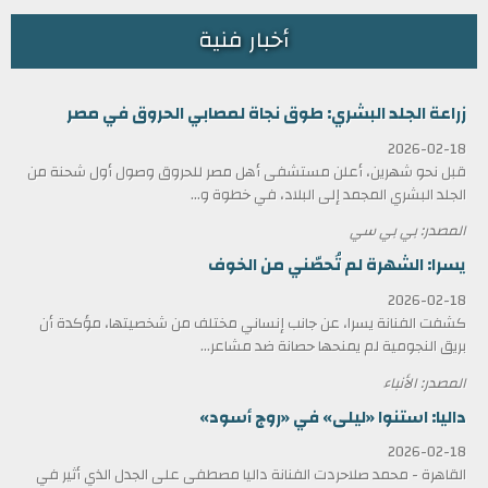
أخبار فنية
زراعة الجلد البشري: طوق نجاة لمصابي الحروق في مصر
2026-02-18
قبل نحو شهرين، أعلن مستشفى أهل مصر للحروق وصول أول شحنة من
الجلد البشري المجمد إلى البلاد، في خطوة و...
المصدر: بي بي سي
يسرا: الشهرة لم تُحصّني من الخوف
2026-02-18
كشفت الفنانة يسرا، عن جانب إنساني مختلف من شخصيتها، مؤكدة أن
بريق النجومية لم يمنحها حصانة ضد مشاعر...
المصدر: الأنباء
داليا: استنوا «ليلى» في «روج أسود»
2026-02-18
القاهرة - محمد صلاحردت الفنانة داليا مصطفى على الجدل الذي أثير في