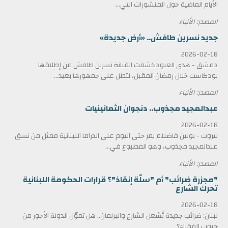
الأيام الماضية حول المنشورات التي...
المصدر: الأنباء
جديد نسرين طافش.. «أرض جديدة»
2026-02-18
دمشق - هدى العبودكشفت الفنانة نسرين طافش عن إطلاقها
بودكاست خلال رمضان المقبل، لتطل على جمهورها بعيد...
المصدر: الأنباء
عبدالمجيد مجذوب.. دنجوان الثمانينيات
2026-02-18
بيروت - بولين فاضللم يمر حتى اليوم على الدراما اللبنانية ممثل من نسق
عبدالمجيد مجذوب، وهو المطبوع في...
المصدر: الأنباء
"مجزرة ضرائب" أم "سلّة إنقاذ"؟ قرارات الحكومة اللبنانية
تحرك الشارع
2026-02-18
لبنان: ضرائب جديدة تُشعل الشارع والبرلمان.. هل تموّل الدولة الأجور من
جيوب الفقراء؟