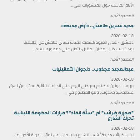
الأيام الماضية حول المنشورات التي...
المصدر: الأنباء
جديد نسرين طافش.. «أرض جديدة»
2026-02-18
دمشق - هدى العبودكشفت الفنانة نسرين طافش عن إطلاقها
بودكاست خلال رمضان المقبل، لتطل على جمهورها بعيد...
المصدر: الأنباء
عبدالمجيد مجذوب.. دنجوان الثمانينيات
2026-02-18
بيروت - بولين فاضللم يمر حتى اليوم على الدراما اللبنانية ممثل من نسق
عبدالمجيد مجذوب، وهو المطبوع في...
المصدر: الأنباء
"مجزرة ضرائب" أم "سلّة إنقاذ"؟ قرارات الحكومة اللبنانية
تحرك الشارع
2026-02-18
لبنان: ضرائب جديدة تُشعل الشارع والبرلمان.. هل تموّل الدولة الأجور من