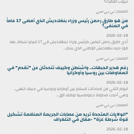
جيوب الفقراء؟
المصدر: بي بي سي
من هو طارق رحمن رئيس وزراء بنغلاديش الذي أمضى 17 عاماً
في المنفى؟
2026-02-18
أدى طارق رحمن اليمين كرئيس وزراء لبنغلاديش في 17 فبراير/شباط، بعد
فوز حزبه بنغلاديش الوطني الذي ينتم...
المصدر: بي بي سي
رغم هدير الجبهات.. واشنطن وكييف تتحدثان عن "تقدم" في
المفاوضات بين روسيا وأوكرانيا
2026-02-18
اليوم الثاني من محادثات السلام بين أوكرانيا وروسيا في جنيف انتهى،
وهي أحدث محاولة دبلوماسية لوقف الق...
المصدر: بي بي سي
"الولايات المتحدة تريد من عصابات الجريمة المنظمة تشكيل
قوة شرطة غزة" -مقال في التلغراف
2026-02-18