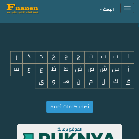
Toggle
البحث
navigation
i
ا
ب
ت
ث
ج
ح
خ
د
ذ
ر
ز
س
ش
ص
ض
ط
ظ
ع
غ
ف
ق
ك
ل
م
ن
هـ
و
ي
أضف كلمات أغنية
الموقع برعاية: