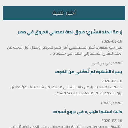
أخبار فنية
زراعة الجلد البشري: طوق نجاة لمصابي الحروق في مصر
2026-02-18
قبل نحو شهرين، أعلن مستشفى أهل مصر للحروق وصول أول شحنة من
الجلد البشري المجمد إلى البلاد، في خطوة و...
المصدر: بي بي سي
يسرا: الشهرة لم تُحصّني من الخوف
2026-02-18
كشفت الفنانة يسرا، عن جانب إنساني مختلف من شخصيتها، مؤكدة أن
بريق النجومية لم يمنحها حصانة ضد مشاعر...
المصدر: الأنباء
داليا: استنوا «ليلى» في «روج أسود»
2026-02-18
القاهرة - محمد صلاحردت الفنانة داليا مصطفى على الجدل الذي أثير في