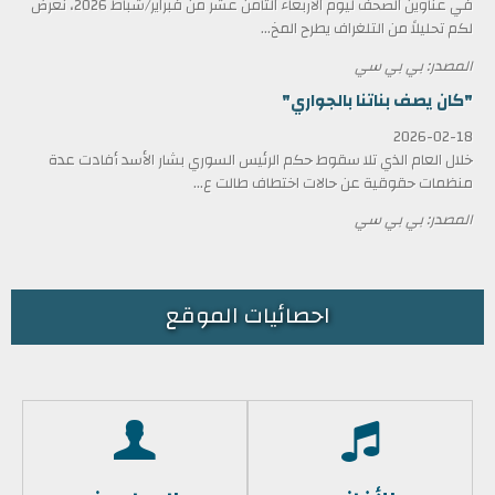
في عناوين الصحف ليوم الأربعاء الثامن عشر من فبراير/شباط 2026، نعرض
لكم تحليلاً من التلغراف يطرح المخ...
المصدر: بي بي سي
"كان يصف بناتنا بالجواري"
2026-02-18
خلال العام الذي تلا سقوط حكم الرئيس السوري بشار الأسد أفادت عدة
منظمات حقوقية عن حالات اختطاف طالت ع...
المصدر: بي بي سي
احصائيات الموقع