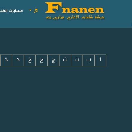
حسابات الفنا
i
ا
ب
ت
ث
ج
ح
خ
د
ذ