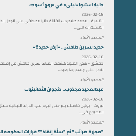
داليا: استنوا «ليلى» في «روج أسود»
2026-02-18
القاهرة - محمد صلاحردت الفنانة داليا مصطفى على الجدل الذي 
المنشورات التي...
المصدر: الأنباء
جديد نسرين طافش.. «أرض جديدة»
2026-02-18
دمشق - هدى العبودكشفت الفنانة نسرين طافش عن إطلاقها
لتطل على جمهورها بعيد...
المصدر: الأنباء
عبدالمجيد مجذوب.. دنجوان الثمانينيات
2026-02-18
بيروت - بولين فاضللم يمر حتى اليوم على الدراما اللبنانية 
المطبوع في...
المصدر: الأنباء
"مجزرة ضرائب" أم "سلّة إنقاذ"؟ قرارات الحكومة الل