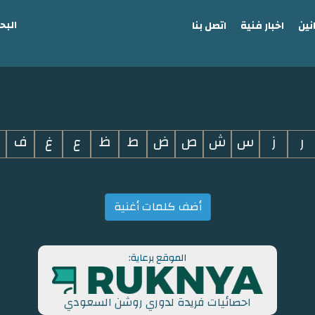
البح
نين
اخبار فنية
اتصل بنا
ر
ز
س
ش
ص
ض
ط
ظ
ع
غ
ف
أضف كلمات أغنية
الموقع برعاية:
احصائيات فريدة لدوري روشن السعودي