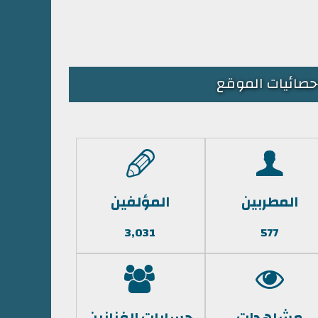
حصائيات الموقع
المطربين
المؤلفين
3,031
577
مشاهدات
حسابات الفنانين