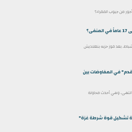
لأجور من جيوب الفقراء؟
ى؟
مين كرئيس وزراء لبنغلاديش في 17 فبراير/شباط، بعد فوز حزبه بنغلاديش
قدم" في المفاوضات بين
ف انتهى، وهي أحدث محاولة
ظمة تشكيل قوة شرطة غزة"