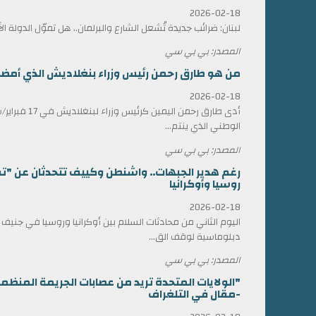
2026-02-18
لبنان: ضرائب جديدة تُشعل الشارع والبرلمان.. هل تموّل الدولة ا
المصدر: بي بي سي
من هو طارق رحمن رئيس وزراء بنغلاديش الذي أمضى 17 عاماً في المنف
2026-02-18
أدى طارق رحمن الي
الوطني الذي ينتم...
المصدر: بي بي سي
رغم هدير الجبهات.. واشنطن وكييف تتحدثان عن "ت
روسيا وأوكرانيا
2026-02-18
اليوم الثاني من محادثات السلام بين أوكرانيا وروسيا في جني
دبلوماسية لوقف الق...
المصدر: بي بي سي
"الولايات المتحدة تريد من عصابات الجريمة المن
-مقال في التلغراف