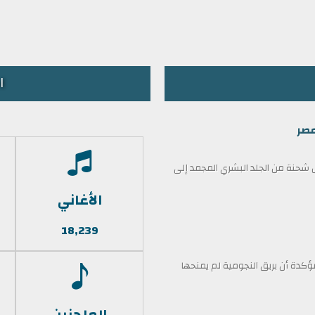
ا
مصر
حنة من الجلد البشري المجمد إلى
الأغاني
18,239
كدة أن بريق النجومية لم يمنحها
الملحنين