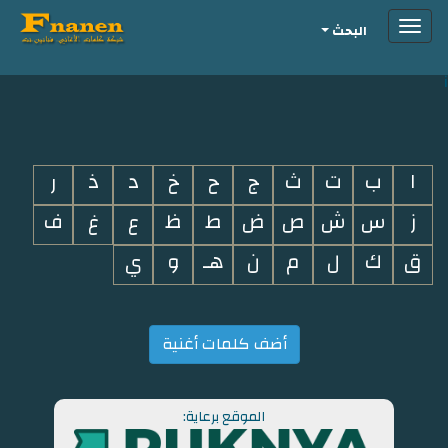
Toggle
البحث
navigation
i
ا
ب
ت
ث
ج
ح
خ
د
ذ
ر
ز
س
ش
ص
ض
ط
ظ
ع
غ
ف
ق
ك
ل
م
ن
هـ
و
ي
أضف كلمات أغنية
الموقع برعاية: