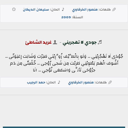
كلمات:
منصور الخرقاوي
الحان:
سليمان الديكان
السنة:
2009
جودي لا تهجريني
-
غريد الشاطئ
جُوْدَى لَا تَهْجُرِيْنِي ... وَلَو بِالْطَّيْف زُوَّرِيْنَي صَبَرْت وَشَابَت إعَيَوَنّى ...
أَشُوف الْهَم يَطْوِيْنِي طَرِبْت مِن شَجى رُوْحِى ... خّضٔبتّى مِن دَم
جرُوْحَى تَأنِّى وَاسَمَعَى نُوُحِي ... انَا
كلمات:
منصور الخرقاوي
الحان:
حمد الرجيب