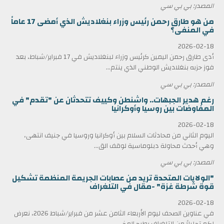
المصدر: بي بي سي
من هو طارق رحمن رئيس وزراء بنغلاديش الذي أمضى 17 عاماً
في المنفى؟
2026-02-18
أدى طارق رحمن اليمين كرئيس وزراء لبنغلاديش في 17 فبراير/شباط، بعد
فوز حزبه بنغلاديش الوطني الذي ينتم...
المصدر: بي بي سي
رغم هدير الجبهات.. واشنطن وكييف تتحدثان عن "تقدم" في
المفاوضات بين روسيا وأوكرانيا
2026-02-18
اليوم الثاني من محادثات السلام بين أوكرانيا وروسيا في جنيف انتهى،
وهي أحدث محاولة دبلوماسية لوقف الق...
المصدر: بي بي سي
"الولايات المتحدة تريد من عصابات الجريمة المنظمة تشكيل
قوة شرطة غزة" -مقال في التلغراف
2026-02-18
في عناوين الصحف ليوم الأربعاء الثامن عشر من فبراير/شباط 2026، نعرض
لكم تحليلاً من التلغراف يطرح المخ...