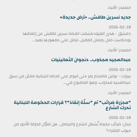
المصدر: الأنباء
جديد نسرين طافش.. «أرض جديدة»
2026-02-18
دمشق - هدى العبودكشفت الفنانة نسرين طافش عن إطلاقها
بودكاست خلال رمضان المقبل، لتطل على جمهورها بعيد...
المصدر: الأنباء
عبدالمجيد مجذوب.. دنجوان الثمانينيات
2026-02-18
بيروت - بولين فاضللم يمر حتى اليوم على الدراما اللبنانية ممثل من نسق
عبدالمجيد مجذوب، وهو المطبوع في...
المصدر: الأنباء
"مجزرة ضرائب" أم "سلّة إنقاذ"؟ قرارات الحكومة اللبنانية
تحرك الشارع
2026-02-18
لبنان: ضرائب جديدة تُشعل الشارع والبرلمان.. هل تموّل الدولة الأجور من
جيوب الفقراء؟