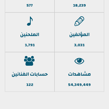
577
18,239
المؤلفين
الملحنين
1,791
3,031
مشاهدات
حسابات الفنانين
122
54,349,449