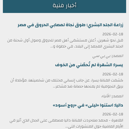
أخبار فنية
زراعة الجلد البشري: طوق نجاة لمصابي الحروق في مصر
2026-02-18
قبل نحو شهرين، أعلن مستشفى أهل مصر للحروق وصول أول شحنة من
الجلد البشري المجمد إلى البلاد، في خطوة و...
المصدر: بي بي سي
يسرا: الشهرة لم تُحصّني من الخوف
2026-02-18
كشفت الفنانة يسرا، عن جانب إنساني مختلف من شخصيتها، مؤكدة أن
بريق النجومية لم يمنحها حصانة ضد مشاعر...
المصدر: الأنباء
داليا: استنوا «ليلى» في «روج أسود»
2026-02-18
القاهرة - محمد صلاحردت الفنانة داليا مصطفى على الجدل الذي أثير في
الأيام الماضية حول المنشورات التي...