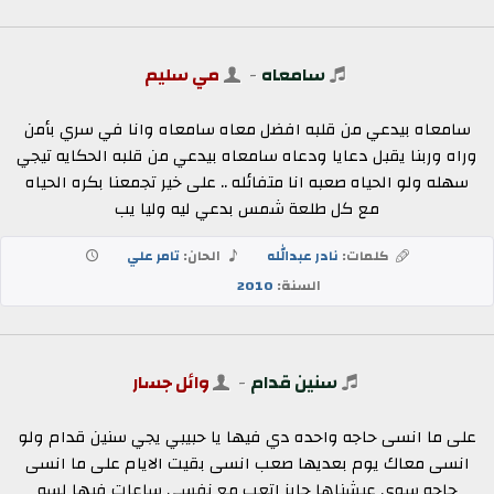
سامعاه
-
مي سليم
سامعاه بيدعي من قلبه افضل معاه سامعاه وانا في سري بأمن
وراه وربنا يقبل دعايا ودعاه سامعاه بيدعي من قلبه الحكايه تيجي
سهله ولو الحياه صعبه انا متفائله .. على خير تجمعنا بكره الحياه
مع كل طلعة شمس بدعي ليه وليا يب
كلمات:
نادر عبدالله
الحان:
تامر علي
السنة:
2010
سنين قدام
-
وائل جسار
على ما انسى حاجه واحده دي فيها يا حبيبي يجي سنين قدام ولو
انسى معاك يوم بعديها صعب انسى بقيت الايام على ما انسى
حاجه سوى عيشناها جايز اتعب مع نفسي ساعات فيها لسه