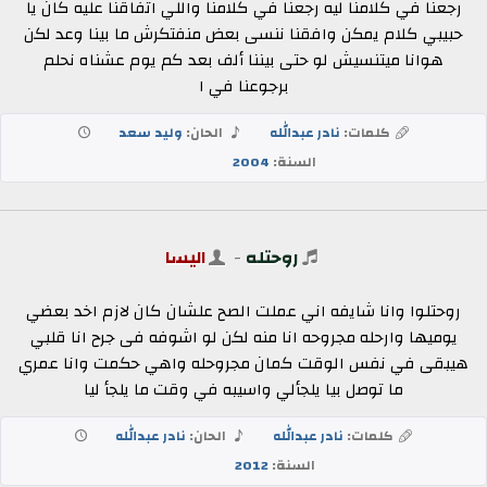
رجعنا في كلامنا ليه رجعنا في كلامنا واللي اتفاقنا عليه كان يا
حبيبي كلام يمكن وافقنا ننسى بعض منفتكرش ما بينا وعد لكن
هوانا ميتنسيش لو حتى بيننا ألف بعد كم يوم عشناه نحلم
برجوعنا في ا
كلمات:
نادر عبدالله
الحان:
وليد سعد
السنة:
2004
روحتله
-
اليسا
روحتلوا وانا شايفه اني عملت الصح علشان كان لازم اخد بعضي
يوميها وارحله مجروحه انا منه لكن لو اشوفه فى جرح انا قلبي
هيبقى في نفس الوقت كمان مجروحله واهي حكمت وانا عمري
ما توصل بيا يلجألي واسيبه في وقت ما يلجأ ليا
كلمات:
نادر عبدالله
الحان:
نادر عبدالله
السنة:
2012