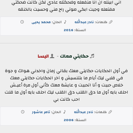
اني ابينله ان انا منفعله وضحكتله عادي لكن كانت ضحكتي
مفتعله وجيت ابكي صوتي راح مني وحسيت بالخنقه
كلمات:
نادر عبدالله
الحان:
محمد يحيى
السنة:
2016
حكايتي معاك
-
اليسا
في أول الحكايات حكايتي معك بقالي زمان واخدني هواك و جوة
في قلبي ليك أيام ما بتتنسيش و آخر الحكايات حكايتي معك
خلاص حبيت و أنا اتحبيت و عايشة معك كأني أول مرة أعيـش
احلف بايه أول ما دق القلب دق القلب ليك احلف بايه أول ما قلت
احب كانت بي
كلمات:
نادر عبدالله
الحان:
تامر عاشور
السنة:
2006