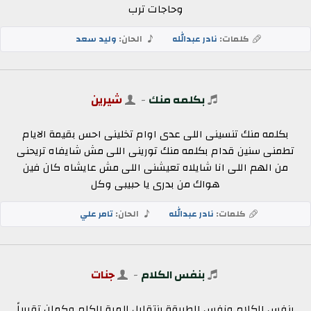
وحاجات ترب
كلمات:
نادر عبدالله
الحان:
وليد سعد
بكلمه منك
-
شيرين
بكلمه منك تنسينى اللى عدى اوام تخلينى احس بقيمة الايام
تطمنى سنين قدام بكلمه منك تورينى اللى مش شايفاه تريحنى
من الهم اللى انا شايلاه تعيشنى اللى مش عايشاه كان فين
هواك من بدرى يا حبيبى وكل
كلمات:
نادر عبدالله
الحان:
تامر علي
بنفس الكلام
-
جنات
بنفس الكلام ونفس الطريقة بنتقابل للمرة الكام وكمان تقريباً