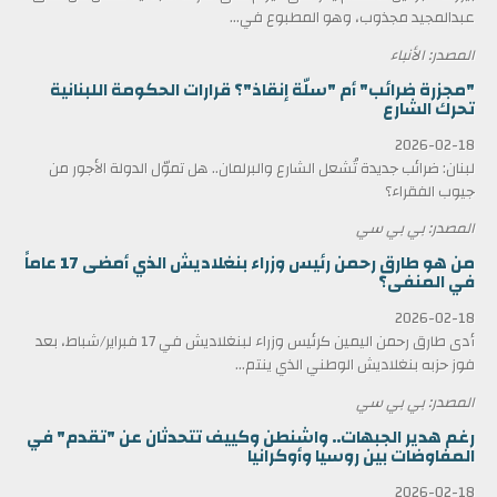
عبدالمجيد مجذوب، وهو المطبوع في...
المصدر: الأنباء
"مجزرة ضرائب" أم "سلّة إنقاذ"؟ قرارات الحكومة اللبنانية
تحرك الشارع
2026-02-18
لبنان: ضرائب جديدة تُشعل الشارع والبرلمان.. هل تموّل الدولة الأجور من
جيوب الفقراء؟
المصدر: بي بي سي
من هو طارق رحمن رئيس وزراء بنغلاديش الذي أمضى 17 عاماً
في المنفى؟
2026-02-18
أدى طارق رحمن اليمين كرئيس وزراء لبنغلاديش في 17 فبراير/شباط، بعد
فوز حزبه بنغلاديش الوطني الذي ينتم...
المصدر: بي بي سي
رغم هدير الجبهات.. واشنطن وكييف تتحدثان عن "تقدم" في
المفاوضات بين روسيا وأوكرانيا
2026-02-18