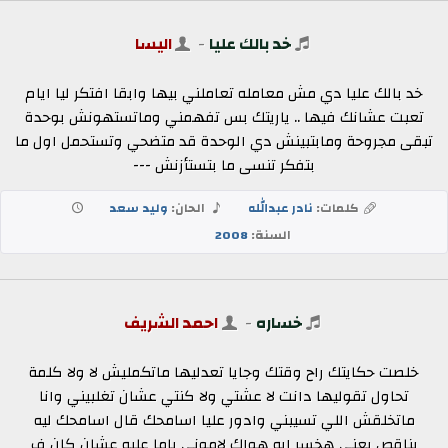
خد بالك عليا
-
اليسا
خد بالك عليا دي مش معامله تعاملني بيها وابقا افتكر ليا ايام
تعبت عشانك فيها .. ياريتك بس تفهمني وماتستهونش بوحدة
تبقى مجروحة ومابتبينش دي الوحدة قد متضحي وتستحمل اول ما
بتفكر تنسى ما بتستأزنش ---
كلمات:
نادر عبدالله
الحان:
وليد سعد
السنة:
2008
خساره
-
احمد الشريف
خلصت حكايتك راح وقتك وجايا تعدليها ماتكمليش لا ولا كلمة
تحاول تقوليها دانت لا عشتي ولا كنتي عشان تغلبيني وانا
ماتخلقش اللي تسيبني وادور عليا اسامحك قال اسامحك ليه
بناقص يعني هخسر ايه هواك لاموني ياما عليه عشان كان ف