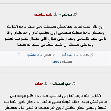
تسلم
-
تامر عاشور
روح يالا العب غيرها وماتجيش وبجملت يجي ميت حاجه اتقالت
ومفيش حاجة كملت كلمنجي اوي وبتحب تبان واحد غلبان وانا
باجي عليه كلمنجي وعمال علي بطال اللي بيتقال بتغير فيه تسلم
وفر علي نفسك اي كلام علشاني تسلم لو متهيا
كلمات:
نادر عبدالله
الحان:
تامر عاشور
السنة:
2009
حب امتلاك
-
جنات
اتقالي عنه ياريت تحاولي تحاسبي منه .. ده كتير بيوعد بس
مابيوفيش بوعد إديتله فرصة يحبني عرفت إنه .. كان ناوي نتصاحب
شوية وننسي بعض مكنش ناوي خير يوميها يا قلبي ليا .. ومكنش