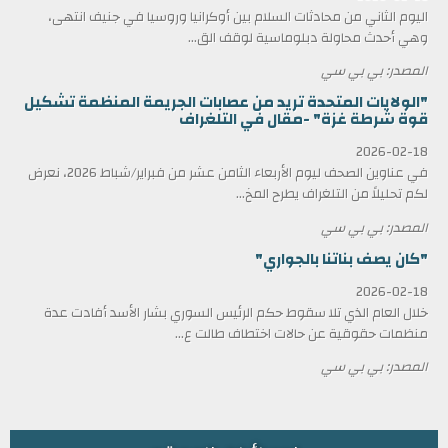
اليوم الثاني من محادثات السلام بين أوكرانيا وروسيا في جنيف انتهى،
وهي أحدث محاولة دبلوماسية لوقف الق...
المصدر: بي بي سي
"الولايات المتحدة تريد من عصابات الجريمة المنظمة تشكيل
قوة شرطة غزة" -مقال في التلغراف
2026-02-18
في عناوين الصحف ليوم الأربعاء الثامن عشر من فبراير/شباط 2026، نعرض
لكم تحليلاً من التلغراف يطرح المخ...
المصدر: بي بي سي
"كان يصف بناتنا بالجواري"
2026-02-18
خلال العام الذي تلا سقوط حكم الرئيس السوري بشار الأسد أفادت عدة
منظمات حقوقية عن حالات اختطاف طالت ع...
المصدر: بي بي سي