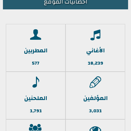
احصائيات الموقع
الأغاني
المطربين
577
18,239
المؤلفين
الملحنين
1,791
3,031