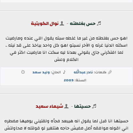
حس بغلطته
-
نوال الكويتية
اهو حس بغلطته من غير ما غلطه سبته يقول اللي عنده ومارضيت
اسكته الدنيا غرته و الآخر نسيتو اهو كل واحد بياخذ على قد نيته ..
لما افتكرني جاي يقولي بعدنا ليه سكت انا مارضيت اكثر في
الكلام وعش
كلمات:
نادر عبدالله
الحان:
وليد سعد
السنة:
2009
حسيتها
-
شيماء سعيد
حسيتها انا قبل لما يقول انه هيبعد فجأه ولقتيني يوميها مضطره
اني اقوله موافقه أصل مفيش حاجه هتتغير لو قولتله لا محاولتش