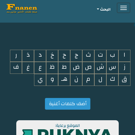
Toggle
البحث
navigation
i
ا
ب
ت
ث
ج
ح
خ
د
ذ
ر
ز
س
ش
ص
ض
ط
ظ
ع
غ
ف
ق
ك
ل
م
ن
هـ
و
ي
أضف كلمات أغنية
الموقع برعاية: