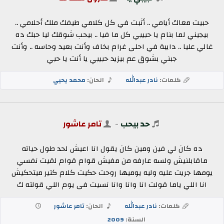
حبيت معاك أيامي .. أثبت في كل كلامي طيفك ملك أحلامي ..
بيجيني لما بنام يا حبيبي كل ما فيا .. بيحب شوقك ليا حبك ده
غالي عليا .. دايبة في احلى غرام بخاف وأنت بعيد وحاسه .. وأنت
جبني بشوق عم بيزيد حبيبي يا أنت يا حبي
كلمات:
نادر عبدالله
الحان:
محمد يحيي
حد بيحب
-
تامر عاشور
ده كان لي فين ومين كان يقول انا اعيش لحد طول حياته
ماقابلنيش ولسه عارفه من مفيش قوام قوام لقيت نفسي
يومها جريت عليه وليه يوميها روحت حكيت كلام كتير ميتحكيش
انا اللي ياما قولت انا وانا وانا نسيت فى يوم اللي قولته ك
كلمات:
نادر عبدالله
الحان:
تامر عاشور
السنة:
2009