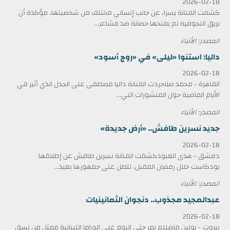
2026-02-18
كشفت الفنانة يسرا، عن جانب إنساني مختلف من شخصيتها، مؤكدة أن
بريق النجومية لم يمنحها حصانة ضد مشاعر...
المصدر: الأنباء
داليا: استنوا «ليلى» في «روج أسود»
2026-02-18
القاهرة - محمد صلاحردت الفنانة داليا مصطفى على الجدل الذي أثير في
الأيام الماضية حول المنشورات التي...
المصدر: الأنباء
جديد نسرين طافش.. «أرض جديدة»
2026-02-18
دمشق - هدى العبودكشفت الفنانة نسرين طافش عن إطلاقها
بودكاست خلال رمضان المقبل، لتطل على جمهورها بعيد...
المصدر: الأنباء
عبدالمجيد مجذوب.. دنجوان الثمانينيات
2026-02-18
بيروت - بولين فاضللم يمر حتى اليوم على الدراما اللبنانية ممثل من نسق