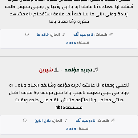
أسئلته ليا معتادة أنا عاملة ايه وازيي وأخباري وفيني مفيش كلمة
زيادة وعلى اللي ما بينا فيه ألف علامة استفهام ياه مشاهد
مكررة وأنا معاه ياما
كلمات:
نادر عبدالله
الحان:
خالد عز
السنة:
2016
تجربه مؤلمه
-
شيرين
تاعبني ومعاه انا عايشه تجربه مؤلمه وشايفه الحياه وياه .. اه
وياه في عيني مغيمه تاعبني وانا مش مرغمه ولا ملزمه اكمل
حياتي معاه .. وانا متأزمه مانيش باقيه علي حاجه وبقيت
مستبيعه&nbs
كلمات:
نادر عبدالله
الحان:
بلال الزين
السنة:
2014