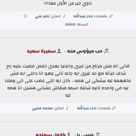
ناوي خير من الأول معاااا
كلمات:
نادر عبدالله
الحان:
تامر علي
السنة:
2009
حب ميؤوس منه
-
سميرة سعيد
قالى انه مش مرتاح من غيرى والدنيا بعدى خلاص فضيت عليه راح
شاف حياته مع حد غيرى ايه جابه تانى وهو انا دخلى ايه مش
فاههمه ليه بيشكى لى همه .. كان ايه اللى غصب على الى وصلنا
ليه فى واحده تانيه شايله اسمه مبقاش عشانى هشيل انا همه
ليه
كلمات:
نادر عبدالله
الحان:
محمد محيي
حبيبي يا
-
كارول سماحه