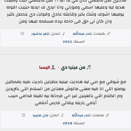
للذكرى قبل ماينسي كان في بنا ايه ؟؟ قبل مايمشي جيت وسيبت
هديه ليه وعليها اسمي وصورتي وانا ايدي ف ايديه حبيبت اقوله
يوميها اشوف وشك بخير وقابلته عادي وقولت دي بتحصل كتير
وان كان لى حق فى حاجه برده مسمحه فيها ومن
كلمات:
نادر عبدالله
الحان:
تامر عاشور
السنة:
2011
من عينيا دي
-
اليسا
مع شوقي مع حبي ليه هاديت عينيه بنظرتين ناديت عليه بضحكتين
يوصلو اللي انا فيه معنى مالوش معناين من السلام اللي بالإيدين
وم الكلام اللي بالعينين غير اني فرحانة بيه لقيته قدامي حبيب
أيامي ياريته يبقالي فارس أحلامي
كلمات:
نادر عبدالله
الحان:
جان صليبا
السنة:
2018