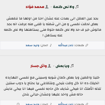
ولا نص كلمة
-
محمد فؤاد
بجد عين العقل انى بعدت عنه عشان احنا من اولها ما ننفعش
بعض لحقت نفسى و من الى شفته يا قلبى منه عرفت انه بجد
مالوش خير ف حد ولا نص كلمه حلوة منى يستاهلها ولا نص كلمه
عنه يستاهل ا
كلمات:
نادر عبدالله
الحان:
وليد سعد
ويا بعض
-
وائل جسار
خلينا واقفين ويا بعض كمان شويه وسبيني مع نفسي النهارده
اتخيلك ده انا كل وقت بتيجي وبتتقابلي بيا بحتاج يا دوب سنتين
تلاته اتأملك انا فيكي شايف كل حاجه نفسي فيها انا بيكي عايش
حاله مش واخد عليها وعشان حياتي بتحل
كلمات:
نادر عبدالله
الحان:
وليد سعد