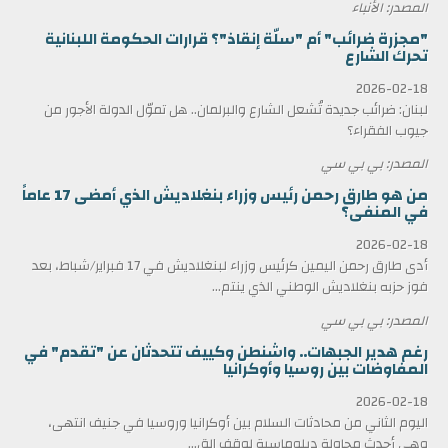
المصدر: الأنباء
"مجزرة ضرائب" أم "سلّة إنقاذ"؟ قرارات الحكومة اللبنانية
تحرك الشارع
2026-02-18
لبنان: ضرائب جديدة تُشعل الشارع والبرلمان.. هل تموّل الدولة الأجور من
جيوب الفقراء؟
المصدر: بي بي سي
من هو طارق رحمن رئيس وزراء بنغلاديش الذي أمضى 17 عاماً
في المنفى؟
2026-02-18
أدى طارق رحمن اليمين كرئيس وزراء لبنغلاديش في 17 فبراير/شباط، بعد
فوز حزبه بنغلاديش الوطني الذي ينتم...
المصدر: بي بي سي
رغم هدير الجبهات.. واشنطن وكييف تتحدثان عن "تقدم" في
المفاوضات بين روسيا وأوكرانيا
2026-02-18
اليوم الثاني من محادثات السلام بين أوكرانيا وروسيا في جنيف انتهى،
وهي أحدث محاولة دبلوماسية لوقف الق...