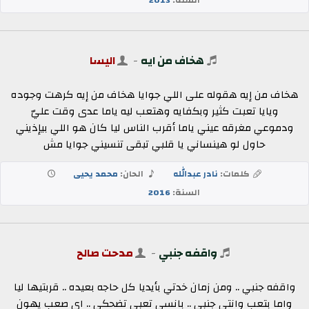
هخاف من ايه
-
اليسا
هخاف من إيه هقوله على اللي جوايا هخاف من إيه كرهت وجوده
ويايا تعبت كثير وبكفايه وهتعب ليه ياما عدى وقت عليّ
ودموعي مغرقه عيني ياما أقرب الناس ليا كان هو اللي بيإذيني
حاول لو هينساني يا قلبي تبقى تنسيني جوايا مش
كلمات:
نادر عبدالله
الحان:
محمد يحيى
السنة:
2016
واقفه جنبي
-
مدحت صالح
واقفه جنبي .. ومن زمان خدتي بأيديا كل حاجه بعيده .. قربتيها ليا
واما بتعب وانتي جنبي .. بانسى تعبي تضحكي .. اي صعب يهون