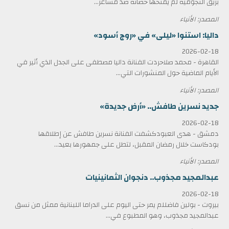
بريق النجومية لم يمنحها حصانة ضد مشاعر...
المصدر: الأنباء
داليا: استنوا «ليلى» في «روج أسود»
2026-02-18
القاهرة - محمد صلاحردت الفنانة داليا مصطفى على الجدل الذي أثير في
الأيام الماضية حول المنشورات التي...
المصدر: الأنباء
جديد نسرين طافش.. «أرض جديدة»
2026-02-18
دمشق - هدى العبودكشفت الفنانة نسرين طافش عن إطلاقها
بودكاست خلال رمضان المقبل، لتطل على جمهورها بعيد...
المصدر: الأنباء
عبدالمجيد مجذوب.. دنجوان الثمانينيات
2026-02-18
بيروت - بولين فاضللم يمر حتى اليوم على الدراما اللبنانية ممثل من نسق
عبدالمجيد مجذوب، وهو المطبوع في...