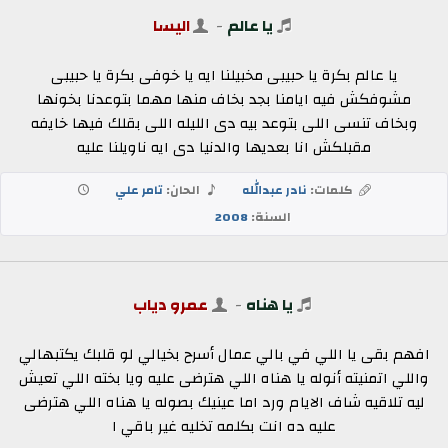
يا عالم
-
اليسا
يا عالم بكرة يا حبيبى مخبيلنا ايه يا خوفى بكرة يا حبيبى
مشوفكش فيه ايامنا بجد بخاف منها مهما بتوعدنا بخونها
وبخاف تنسى اللى بتوعد بيه دى الليله اللى بقلك فيها خايفه
مقبلكش انا بعديها والدنيا دى ايه ناويلنا عليه
كلمات:
نادر عبدالله
الحان:
تامر علي
السنة:
2008
يا هناه
-
عمرو دياب
افهم بقى يا اللي في بالي عمال أسرح بخيالي لو قلبك يكتبهالي
واللي اتمنيته أنوله يا هناه اللي هترضى عليه ويا بخته اللي تعيش
ليه تلاقيه شاف الايام ورد اما عينيك بصوله يا هناه اللي هترضى
عليه ده انت بكلمه تخليه غير باقي ا