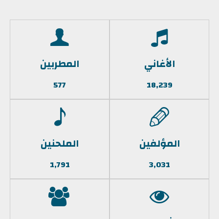
الأغاني
المطربين
577
18,239
المؤلفين
الملحنين
1,791
3,031