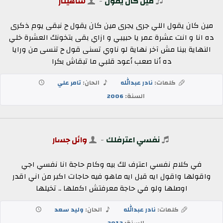
مين كان يقول
-
شاهيناز
مين كان يقول اللي جرى يجرى مين كان يقول ح نبقى يوم ذكرى
ده انا و انت عشرة عمر يا حبيبي و ازاي بقى بتخونك العشرة خلي
النهاية بينا مش آخر نهاية لو ناوي تسنى قول ح تنسى من ورايا
ده أنا صعب أعود قلبي ما تبقاش بكرا
كلمات:
نادر عبدالله
الحان:
تامر علي
السنة:
2006
نفسي اعترفلك
-
وائل جسار
في كلام نفسي اعترف لك بيه وكام حاجة انا نفسي اجي
واقولها واقول ايه قبل ايه ماهو فيه حاجات اكبر من اني اقدر
اوصلها ولو في حاجة معرفتش اكملها .. تخيلها
كلمات:
نادر عبدالله
الحان:
وليد سعد
السنة:
2013