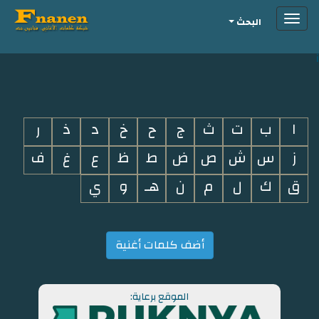
Toggle
البحث
navigation
i
ا
ب
ت
ث
ج
ح
خ
د
ذ
ر
ز
س
ش
ص
ض
ط
ظ
ع
غ
ف
ق
ك
ل
م
ن
هـ
و
ي
أضف كلمات أغنية
الموقع برعاية: