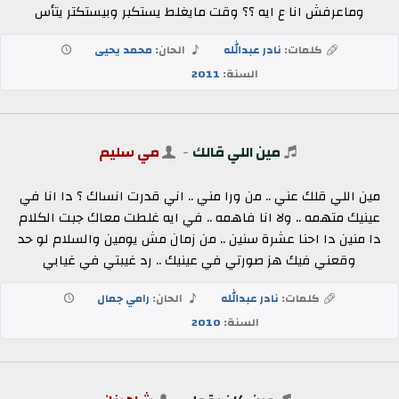
وماعرفش انا ع ايه ؟؟ وقت مايغلط يستكبر وبيستكتر يتأس
كلمات:
نادر عبدالله
الحان:
محمد يحيى
السنة:
2011
مين اللي قالك
-
مي سليم
مين اللي قلك عني .. من ورا مني .. اني قدرت انساك ؟ دا انا في
عينيك متهمه .. ولا انا فاهمه .. في ايه غلطت معاك جبت الكلام
دا منين دا احنا عشرة سنين .. من زمان مش يومين والسلام لو حد
وقعني فيك هز صورتي في عينيك .. رد غيبتي في غيابي
كلمات:
نادر عبدالله
الحان:
رامي جمال
السنة:
2010