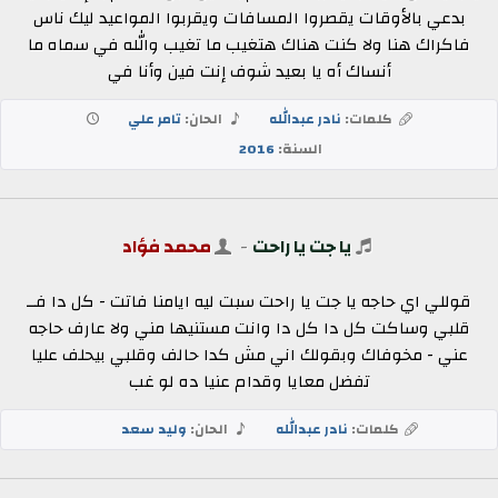
بدعي بالأوقات يقصروا المسافات ويقربوا المواعيد ليك ناس
فاكراك هنا ولا كنت هناك هتغيب ما تغيب والله في سماه ما
أنساك أه يا بعيد شوف إنت فين وأنا في
كلمات:
نادر عبدالله
الحان:
تامر علي
السنة:
2016
يا جت يا راحت
-
محمد فؤاد
قوللي اي حاجه يا جت يا راحت سبت ليه ايامنا فاتت - كل دا فــ
قلبي وساكت كل دا كل دا وانت مستنيها مني ولا عارف حاجه
عني - مخوفاك وبقولك اني مش كدا حالف وقلبي بيحلف عليا
تفضل معايا وقدام عنيا ده لو غب
كلمات:
نادر عبدالله
الحان:
وليد سعد