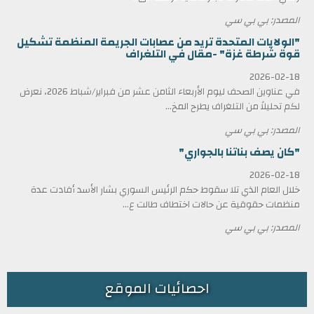
المصدر: بي بي سي
"الولايات المتحدة تريد من عصابات الجريمة المنظمة تشكيل
قوة شرطة غزة" -مقال في التلغراف
2026-02-18
في عناوين الصحف ليوم الأربعاء الثامن عشر من فبراير/شباط 2026، نعرض
لكم تحليلاً من التلغراف يطرح المخ...
المصدر: بي بي سي
"كان يصف بناتنا بالجواري"
2026-02-18
خلال العام الذي تلا سقوط حكم الرئيس السوري بشار الأسد أفادت عدة
منظمات حقوقية عن حالات اختطاف طالت ع...
المصدر: بي بي سي
احصائيات الموقع