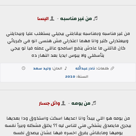
من غير مناسبه
-
اليسا
من غير مناسبه وبمناسبه بيقابلني بيجيلي يستغلب عليا وبيحايلني
وبيعتذرلي كتير وانا مهما اعتذرلي مش هنسى انو في كبريائي
كان قاتلني ما عادش ينفع اسامحو عاللي عمله فيا لو بيجي
يتأسفلي ولا يبوس ايديا بعد النهار ده
كلمات:
نادر عبدالله
الحان:
وليد سعد
السنة:
2010
من يومه
-
وائل جسار
من يومه هو اللي بيبدأ وانا اعديها اسكت واستذوق ودا بعديها
بيجري مايصدق يشتكي مني للناس ليه ؟؟ يخلق مشكله وبيرأ نفسه
يوميها ومابقاش يفرق اخسره فيها عشان بيصدق نفسه