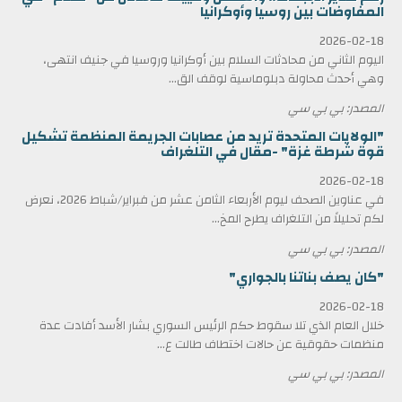
المفاوضات بين روسيا وأوكرانيا
2026-02-18
اليوم الثاني من محادثات السلام بين أوكرانيا وروسيا في جنيف انتهى،
وهي أحدث محاولة دبلوماسية لوقف الق...
المصدر: بي بي سي
"الولايات المتحدة تريد من عصابات الجريمة المنظمة تشكيل
قوة شرطة غزة" -مقال في التلغراف
2026-02-18
في عناوين الصحف ليوم الأربعاء الثامن عشر من فبراير/شباط 2026، نعرض
لكم تحليلاً من التلغراف يطرح المخ...
المصدر: بي بي سي
"كان يصف بناتنا بالجواري"
2026-02-18
خلال العام الذي تلا سقوط حكم الرئيس السوري بشار الأسد أفادت عدة
منظمات حقوقية عن حالات اختطاف طالت ع...
المصدر: بي بي سي