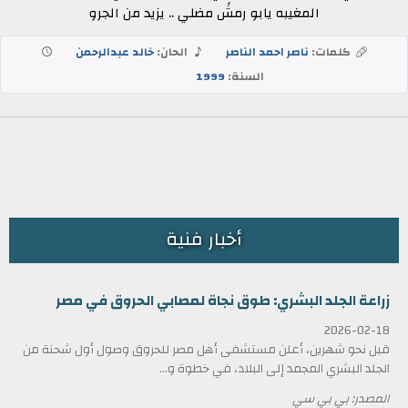
المغيبه يابو رمشً مضلي .. يزيد من الجرو
كلمات:
ناصر احمد الناصر
الحان:
خالد عبدالرحمن
السنة:
1999
أخبار فنية
زراعة الجلد البشري: طوق نجاة لمصابي الحروق في مصر
2026-02-18
قبل نحو شهرين، أعلن مستشفى أهل مصر للحروق وصول أول شحنة من
الجلد البشري المجمد إلى البلاد، في خطوة و...
المصدر: بي بي سي