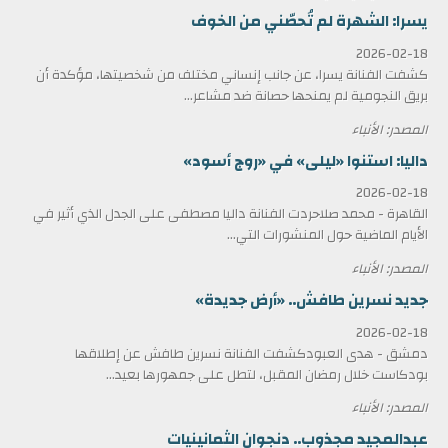
يسرا: الشهرة لم تُحصّني من الخوف
2026-02-18
كشفت الفنانة يسرا، عن جانب إنساني مختلف من شخصيتها، مؤكدة أن
بريق النجومية لم يمنحها حصانة ضد مشاعر...
المصدر: الأنباء
داليا: استنوا «ليلى» في «روج أسود»
2026-02-18
القاهرة - محمد صلاحردت الفنانة داليا مصطفى على الجدل الذي أثير في
الأيام الماضية حول المنشورات التي...
المصدر: الأنباء
جديد نسرين طافش.. «أرض جديدة»
2026-02-18
دمشق - هدى العبودكشفت الفنانة نسرين طافش عن إطلاقها
بودكاست خلال رمضان المقبل، لتطل على جمهورها بعيد...
المصدر: الأنباء
عبدالمجيد مجذوب.. دنجوان الثمانينيات