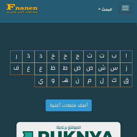
Toggle
البحث
navigation
i
ا
ب
ت
ث
ج
ح
خ
د
ذ
ر
ز
س
ش
ص
ض
ط
ظ
ع
غ
ف
ق
ك
ل
م
ن
هـ
و
ي
أضف كلمات أغنية
الموقع برعاية: