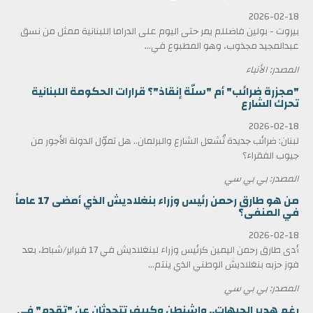
2026-02-18
بيروت - بولين فاضللم يمر حتى اليوم على الدراما اللبنانية ممثل من نسق
عبدالمجيد مجذوب، وهو المطبوع في...
المصدر: الأنباء
"مجزرة ضرائب" أم "سلّة إنقاذ"؟ قرارات الحكومة اللبنانية
تحرك الشارع
2026-02-18
لبنان: ضرائب جديدة تُشعل الشارع والبرلمان.. هل تموّل الدولة الأجور من
جيوب الفقراء؟
المصدر: بي بي سي
من هو طارق رحمن رئيس وزراء بنغلاديش الذي أمضى 17 عاماً
في المنفى؟
2026-02-18
أدى طارق رحمن اليمين كرئيس وزراء لبنغلاديش في 17 فبراير/شباط، بعد
فوز حزبه بنغلاديش الوطني الذي ينتم...
المصدر: بي بي سي
رغم هدير الجبهات.. واشنطن وكييف تتحدثان عن "تقدم" في