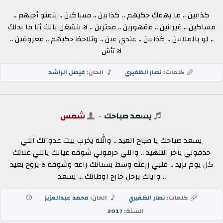
كذابين .. ما يهمك حكيهم .. كذابين .. مساكين .. يتمنو أجيهم ..
مساكين .. غيرانين .. مقهورين .. محترين .. لا ينشغل بالك أنا ما بدلك
.. لو بالملايين .. كذابين .. عندي عين .. وتلاحظ حكيهم .. معروفين ..
لا تأش
كلمات:
نصار الظفيري
الحان:
فيصل الراشد
يسعد صباحك
-
شمس
يسعد صباحك يا صباح العيد .. والله يخرب بيت عدوانك اللي
حذفوني بآخر التنهيد .. واللي حرموني شوفة عيانك ياللي غلاتك
كل يوم تزيد .. قلبي زرعته وسط بستانك راعه وشوفه لا يروح بعيد
.. واياك يرحل خارج اوطانك ... يسعد
كلمات:
نصار الظفيري
الحان:
محمد عبدالعزيز
السنة:
2017