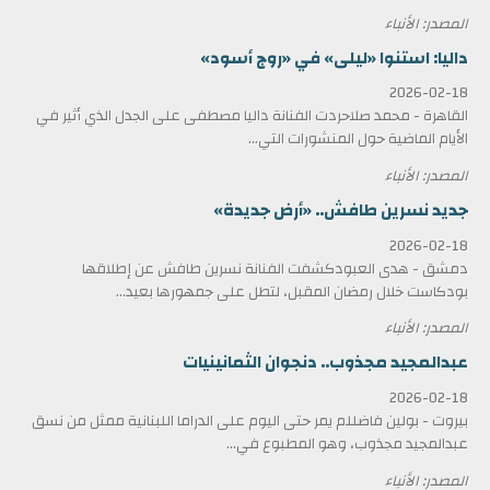
المصدر: الأنباء
داليا: استنوا «ليلى» في «روج أسود»
2026-02-18
القاهرة - محمد صلاحردت الفنانة داليا مصطفى على الجدل الذي أثير في
الأيام الماضية حول المنشورات التي...
المصدر: الأنباء
جديد نسرين طافش.. «أرض جديدة»
2026-02-18
دمشق - هدى العبودكشفت الفنانة نسرين طافش عن إطلاقها
بودكاست خلال رمضان المقبل، لتطل على جمهورها بعيد...
المصدر: الأنباء
عبدالمجيد مجذوب.. دنجوان الثمانينيات
2026-02-18
بيروت - بولين فاضللم يمر حتى اليوم على الدراما اللبنانية ممثل من نسق
عبدالمجيد مجذوب، وهو المطبوع في...
المصدر: الأنباء