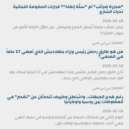
"مجزرة ضرائب" أم "سلّة إنقاذ"؟ قرارات الحكومة اللبنانية
تحرك الشارع
2026-02-18
لبنان: ضرائب جديدة تُشعل الشارع والبرلمان.. هل تموّل الدولة الأجور من
جيوب الفقراء؟
المصدر: بي بي سي
من هو طارق رحمن رئيس وزراء بنغلاديش الذي أمضى 17 عاماً
في المنفى؟
2026-02-18
أدى طارق رحمن اليمين كرئيس وزراء لبنغلاديش في 17 فبراير/شباط، بعد
فوز حزبه بنغلاديش الوطني الذي ينتم...
المصدر: بي بي سي
رغم هدير الجبهات.. واشنطن وكييف تتحدثان عن "تقدم" في
المفاوضات بين روسيا وأوكرانيا
2026-02-18
اليوم الثاني من محادثات السلام بين أوكرانيا وروسيا في جنيف انتهى،
وهي أحدث محاولة دبلوماسية لوقف الق...