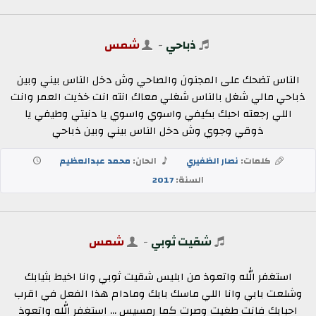
ذباحي
-
شمس
الناس تضحك على المجنون والصاحي وش دخل الناس بيني وبين
ذباحي مالي شغل بالناس شغلي معاك انته انت خذيت العمر وانت
اللي رجعته احبك بكيفي واسوي واسوي يا دنيتي وطيفي يا
ذوقي وجوي وش دخل الناس بيني وبين ذباحي
كلمات:
نصار الظفيري
الحان:
محمد عبدالعظيم
السنة:
2017
شقيت ثوبي
-
شمس
استغفر الله واتعوذ من ابليس شقيت ثوبي وانا اخيط بثيابك
وشلعت بابي وانا اللي ماسك بابك ومادام هذا الفعل في اقرب
احبابك فانت طغيت وصرت كما رمسيس ... استغفر الله واتعوذ