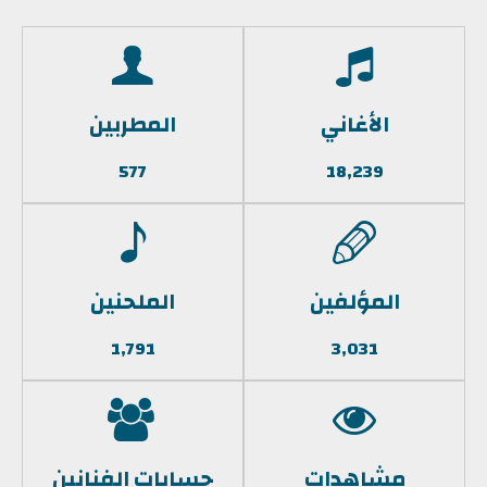
الأغاني
المطربين
577
18,239
المؤلفين
الملحنين
1,791
3,031
مشاهدات
حسابات الفنانين