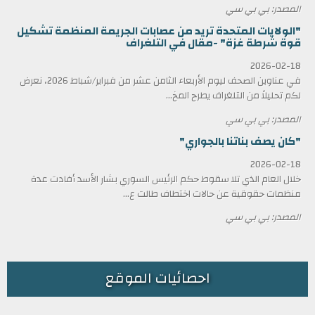
المصدر: بي بي سي
"الولايات المتحدة تريد من عصابات الجريمة المنظمة تشكيل
قوة شرطة غزة" -مقال في التلغراف
2026-02-18
في عناوين الصحف ليوم الأربعاء الثامن عشر من فبراير/شباط 2026، نعرض
لكم تحليلاً من التلغراف يطرح المخ...
المصدر: بي بي سي
"كان يصف بناتنا بالجواري"
2026-02-18
خلال العام الذي تلا سقوط حكم الرئيس السوري بشار الأسد أفادت عدة
منظمات حقوقية عن حالات اختطاف طالت ع...
المصدر: بي بي سي
احصائيات الموقع