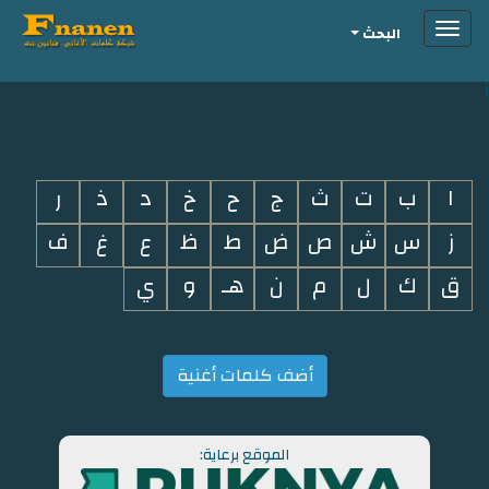
Toggle
البحث
navigation
i
ا
ب
ت
ث
ج
ح
خ
د
ذ
ر
ز
س
ش
ص
ض
ط
ظ
ع
غ
ف
ق
ك
ل
م
ن
هـ
و
ي
أضف كلمات أغنية
الموقع برعاية: