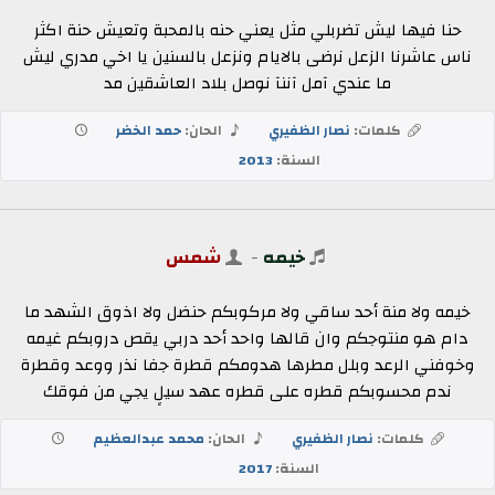
حنا فيها ليش تضربلي مثل يعني حنه بالمحبة وتعيش حنة اكثر
ناس عاشرنا الزعل نرضى بالايام ونزعل بالسنين يا اخي مدري ليش
ما عندي آمل آننآ نوصل بلاد العاشقين مد
كلمات:
نصار الظفيري
الحان:
حمد الخضر
السنة:
2013
خيمه
-
شمس
خيمه ولا منة أحد ساقي ولا مركوبكم حنضل ولا اذوق الشهد ما
دام هو منتوجكم وان قالها واحد أحد دربي يقص دروبكم غيمه
وخوفني الرعد وبلل مطرها هدومكم قطرة جفا نذر ووعد وقطرة
ندم محسوبكم قطره على قطره عهد سيلٍ يجي من فوقك
كلمات:
نصار الظفيري
الحان:
محمد عبدالعظيم
السنة:
2017