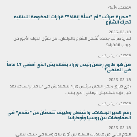
المصدر: الأنباء
"مجزرة ضرائب" أم "سلّة إنقاذ"؟ قرارات الحكومة اللبنانية
تحرك الشارع
2026-02-18
لبنان: ضرائب جديدة تُشعل الشارع والبرلمان.. هل تموّل الدولة الأجور من
جيوب الفقراء؟
المصدر: بي بي سي
من هو طارق رحمن رئيس وزراء بنغلاديش الذي أمضى 17 عاماً
في المنفى؟
2026-02-18
أدى طارق رحمن اليمين كرئيس وزراء لبنغلاديش في 17 فبراير/شباط، بعد
فوز حزبه بنغلاديش الوطني الذي ينتم...
المصدر: بي بي سي
رغم هدير الجبهات.. واشنطن وكييف تتحدثان عن "تقدم" في
المفاوضات بين روسيا وأوكرانيا
2026-02-18
اليوم الثاني من محادثات السلام بين أوكرانيا وروسيا في جنيف انتهى،