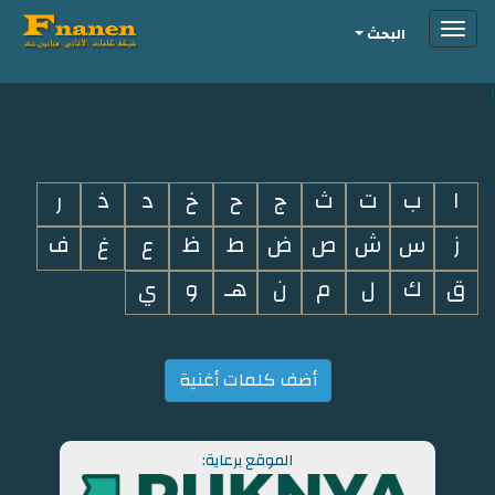
Toggle
البحث
navigation
i
ا
ب
ت
ث
ج
ح
خ
د
ذ
ر
ز
س
ش
ص
ض
ط
ظ
ع
غ
ف
ق
ك
ل
م
ن
هـ
و
ي
أضف كلمات أغنية
الموقع برعاية: