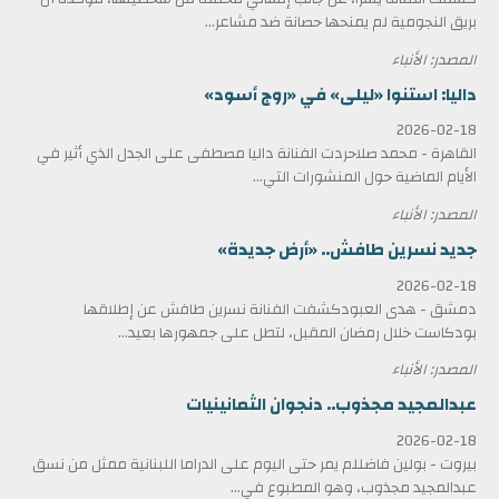
بريق النجومية لم يمنحها حصانة ضد مشاعر...
المصدر: الأنباء
داليا: استنوا «ليلى» في «روج أسود»
2026-02-18
القاهرة - محمد صلاحردت الفنانة داليا مصطفى على الجدل الذي أثير في
الأيام الماضية حول المنشورات التي...
المصدر: الأنباء
جديد نسرين طافش.. «أرض جديدة»
2026-02-18
دمشق - هدى العبودكشفت الفنانة نسرين طافش عن إطلاقها
بودكاست خلال رمضان المقبل، لتطل على جمهورها بعيد...
المصدر: الأنباء
عبدالمجيد مجذوب.. دنجوان الثمانينيات
2026-02-18
بيروت - بولين فاضللم يمر حتى اليوم على الدراما اللبنانية ممثل من نسق
عبدالمجيد مجذوب، وهو المطبوع في...