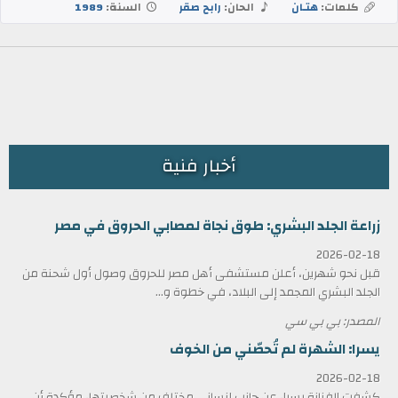
كلمات:
هتـان
الحان:
رابح صقر
السنة:
1989
أخبار فنية
زراعة الجلد البشري: طوق نجاة لمصابي الحروق في مصر
2026-02-18
قبل نحو شهرين، أعلن مستشفى أهل مصر للحروق وصول أول شحنة من
الجلد البشري المجمد إلى البلاد، في خطوة و...
المصدر: بي بي سي
يسرا: الشهرة لم تُحصّني من الخوف
2026-02-18
كشفت الفنانة يسرا، عن جانب إنساني مختلف من شخصيتها، مؤكدة أن