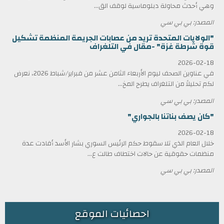
وهي أحدث محاولة دبلوماسية لوقف الق...
المصدر: بي بي سي
"الولايات المتحدة تريد من عصابات الجريمة المنظمة تشكيل
قوة شرطة غزة" -مقال في التلغراف
2026-02-18
في عناوين الصحف ليوم الأربعاء الثامن عشر من فبراير/شباط 2026، نعرض
لكم تحليلاً من التلغراف يطرح المخ...
المصدر: بي بي سي
"كان يصف بناتنا بالجواري"
2026-02-18
خلال العام الذي تلا سقوط حكم الرئيس السوري بشار الأسد أفادت عدة
منظمات حقوقية عن حالات اختطاف طالت ع...
المصدر: بي بي سي
احصائيات الموقع