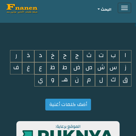
Toggle
البحث
navigation
i
ا
ب
ت
ث
ج
ح
خ
د
ذ
ر
ز
س
ش
ص
ض
ط
ظ
ع
غ
ف
ق
ك
ل
م
ن
هـ
و
ي
أضف كلمات أغنية
الموقع برعاية: