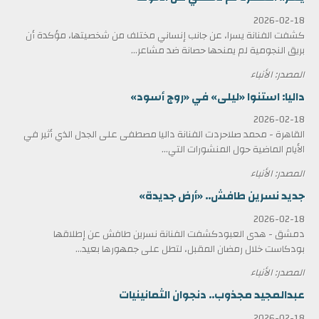
2026-02-18
كشفت الفنانة يسرا، عن جانب إنساني مختلف من شخصيتها، مؤكدة أن
بريق النجومية لم يمنحها حصانة ضد مشاعر...
المصدر: الأنباء
داليا: استنوا «ليلى» في «روج أسود»
2026-02-18
القاهرة - محمد صلاحردت الفنانة داليا مصطفى على الجدل الذي أثير في
الأيام الماضية حول المنشورات التي...
المصدر: الأنباء
جديد نسرين طافش.. «أرض جديدة»
2026-02-18
دمشق - هدى العبودكشفت الفنانة نسرين طافش عن إطلاقها
بودكاست خلال رمضان المقبل، لتطل على جمهورها بعيد...
المصدر: الأنباء
عبدالمجيد مجذوب.. دنجوان الثمانينيات
2026-02-18