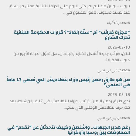
بيروت - بولين فاضللم يمر حتى اليوم على الدراما اللبنانية ممثل من نسق
عبدالمجيد مجذوب، وهو المطبوع في...
المصدر: الأنباء
"مجزرة ضرائب" أم "سلّة إنقاذ"؟ قرارات الحكومة اللبنانية
تحرك الشارع
2026-02-18
لبنان: ضرائب جديدة تُشعل الشارع والبرلمان.. هل تموّل الدولة الأجور من
جيوب الفقراء؟
المصدر: بي بي سي
من هو طارق رحمن رئيس وزراء بنغلاديش الذي أمضى 17 عاماً
في المنفى؟
2026-02-18
أدى طارق رحمن اليمين كرئيس وزراء لبنغلاديش في 17 فبراير/شباط، بعد
فوز حزبه بنغلاديش الوطني الذي ينتم...
المصدر: بي بي سي
رغم هدير الجبهات.. واشنطن وكييف تتحدثان عن "تقدم" في
المفاوضات بين روسيا وأوكرانيا