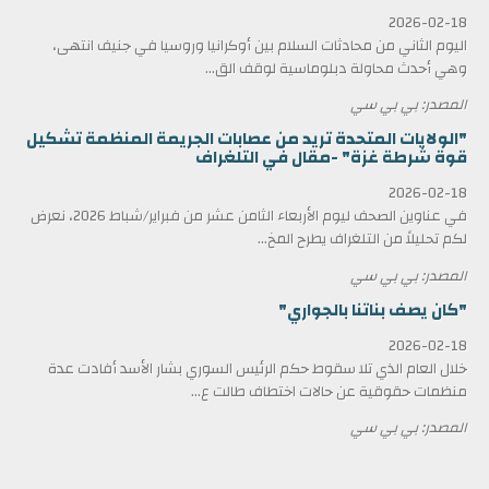
2026-02-18
اليوم الثاني من محادثات السلام بين أوكرانيا وروسيا في جنيف انتهى،
وهي أحدث محاولة دبلوماسية لوقف الق...
المصدر: بي بي سي
"الولايات المتحدة تريد من عصابات الجريمة المنظمة تشكيل
قوة شرطة غزة" -مقال في التلغراف
2026-02-18
في عناوين الصحف ليوم الأربعاء الثامن عشر من فبراير/شباط 2026، نعرض
لكم تحليلاً من التلغراف يطرح المخ...
المصدر: بي بي سي
"كان يصف بناتنا بالجواري"
2026-02-18
خلال العام الذي تلا سقوط حكم الرئيس السوري بشار الأسد أفادت عدة
منظمات حقوقية عن حالات اختطاف طالت ع...
المصدر: بي بي سي