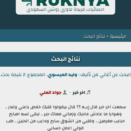
احصائيات فريدة لدوري روشن السعودي
الرئيسية
> نتائج البحث
نتائج البحث
البحث عن أغاني من تأليف :
وليد العيسوي
، المجموع: 2 نتيجة بحث.
اخر خبر
-
جواد العلي
سمعت آخر خبر قال إيــه ؟؟ قال بيقولوا قلبك خلاص باعني وغدر ..
وهوايا ما عادش عاجبك وزماني معاك جبر .. نبقى لسه امبارح
حبايب مغرمين .. وقلبي من الشوق سارح ودايب من الحنين .. طب
قولي اعمل حسابي