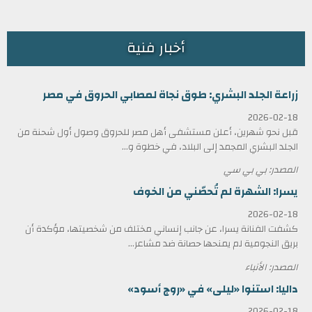
أخبار فنية
زراعة الجلد البشري: طوق نجاة لمصابي الحروق في مصر
2026-02-18
قبل نحو شهرين، أعلن مستشفى أهل مصر للحروق وصول أول شحنة من
الجلد البشري المجمد إلى البلاد، في خطوة و...
المصدر: بي بي سي
يسرا: الشهرة لم تُحصّني من الخوف
2026-02-18
كشفت الفنانة يسرا، عن جانب إنساني مختلف من شخصيتها، مؤكدة أن
بريق النجومية لم يمنحها حصانة ضد مشاعر...
المصدر: الأنباء
داليا: استنوا «ليلى» في «روج أسود»
2026-02-18