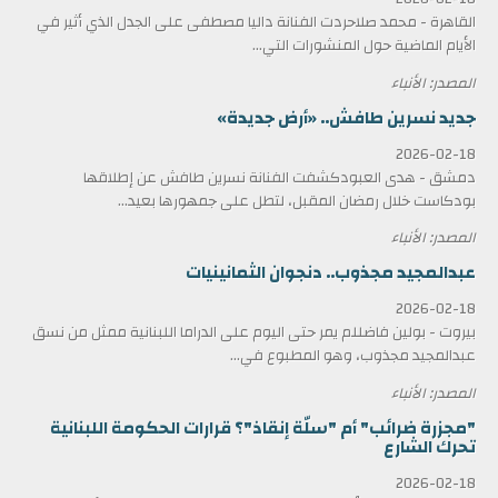
القاهرة - محمد صلاحردت الفنانة داليا مصطفى على الجدل الذي أثير في
الأيام الماضية حول المنشورات التي...
المصدر: الأنباء
جديد نسرين طافش.. «أرض جديدة»
2026-02-18
دمشق - هدى العبودكشفت الفنانة نسرين طافش عن إطلاقها
بودكاست خلال رمضان المقبل، لتطل على جمهورها بعيد...
المصدر: الأنباء
عبدالمجيد مجذوب.. دنجوان الثمانينيات
2026-02-18
بيروت - بولين فاضللم يمر حتى اليوم على الدراما اللبنانية ممثل من نسق
عبدالمجيد مجذوب، وهو المطبوع في...
المصدر: الأنباء
"مجزرة ضرائب" أم "سلّة إنقاذ"؟ قرارات الحكومة اللبنانية
تحرك الشارع
2026-02-18