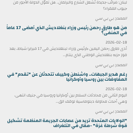
لبنان: ضرائب جديدة تُشعل الشارع والبرلمان.. هل تموّل الدولة الأجور من
جيوب الفقراء؟
المصدر: بي بي سي
من هو طارق رحمن رئيس وزراء بنغلاديش الذي أمضى 17 عاماً
في المنفى؟
2026-02-18
أدى طارق رحمن اليمين كرئيس وزراء لبنغلاديش في 17 فبراير/شباط، بعد
فوز حزبه بنغلاديش الوطني الذي ينتم...
المصدر: بي بي سي
رغم هدير الجبهات.. واشنطن وكييف تتحدثان عن "تقدم" في
المفاوضات بين روسيا وأوكرانيا
2026-02-18
اليوم الثاني من محادثات السلام بين أوكرانيا وروسيا في جنيف انتهى،
وهي أحدث محاولة دبلوماسية لوقف الق...
المصدر: بي بي سي
"الولايات المتحدة تريد من عصابات الجريمة المنظمة تشكيل
قوة شرطة غزة" -مقال في التلغراف