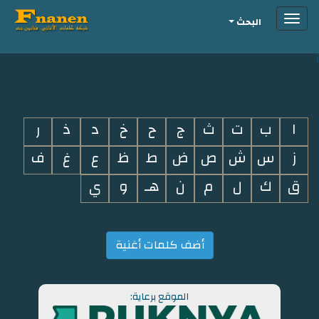
Toggle
البحث
navigation
i
ا
ب
ت
ث
ج
ح
خ
د
ذ
ر
ز
س
ش
ص
ض
ط
ظ
ع
غ
ف
ق
ك
ل
م
ن
هـ
و
ي
أضف كلمات أغنية
الموقع برعاية: