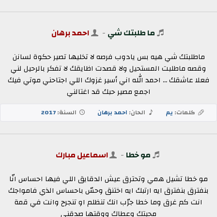
ما طلبتك شي
-
احمد برهان
ماطلبتك شي هيه بس يادوب فرصه لا تخليها تصير حكوة لسانن
وقصه ماطلبت المستحيل ولا قصدت اظايقك لا تفكر بالرحيل لني
فعلا عاشقك ... احمد الله اني أسير غزوك اللي اجتاحني موتي فيك
اجمع مصير حبك قد اغتالني
كلمات:
يم
الحان:
احمد برهان
السنة:
2017
مو خطا
-
اسماعيل مبارك
مو خطا تشيل همي وتحترق عيش الدقايق اللي فيها احساس انّا
بنفترق بنفترق ايه ارتبك ايه اختنق وحسّ باحساس الذي فامواجك
انت كم غرق وما خطا جرّب انك تنظلم او تنجرح وانت في قمة
محبتك وعطاك ووقتها صدقني