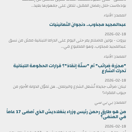
بودكاست خلال رمضان المقبل، لتطل على جمهورها بعيد...
المصدر: الأنباء
عبدالمجيد مجذوب.. دنجوان الثمانينيات
2026-02-18
بيروت - بولين فاضللم يمر حتى اليوم على الدراما اللبنانية ممثل من نسق
عبدالمجيد مجذوب، وهو المطبوع في...
المصدر: الأنباء
"مجزرة ضرائب" أم "سلّة إنقاذ"؟ قرارات الحكومة اللبنانية
تحرك الشارع
2026-02-18
لبنان: ضرائب جديدة تُشعل الشارع والبرلمان.. هل تموّل الدولة الأجور من
جيوب الفقراء؟
المصدر: بي بي سي
من هو طارق رحمن رئيس وزراء بنغلاديش الذي أمضى 17 عاماً
في المنفى؟
2026-02-18