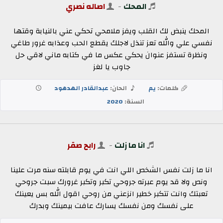
المحك
-
اصاله نصري
المحك ينبض لك القلب ويفز ملامحي تحكي عني بالنيابة وقتها
نفسي علي والله تعز تنذل لاجلك يقطع الحب وعذابه غرور طاغي
ونظرة تستفز عنوان يحكي عكس ما في كتابه ماني لاقي حل
جاوب يا لغز
كلمات:
يم
الحان:
عبدالقادر الهدهود
السنة:
2020
انا ما زلت
-
رابح صقر
انا ما زلت نفس الشخص اللي انت في يوم قابلته سنه مرت علينا
ونص ولا قد يوم عبرته جروحي تكبر وتكبر غرورك سبت جروحي
تعبتك وانت تتكبر خطير انزعني من روحي اقول الله بس يعينك
على نفسك ومن نفسك يسارك عافت بيمينك وبدرك