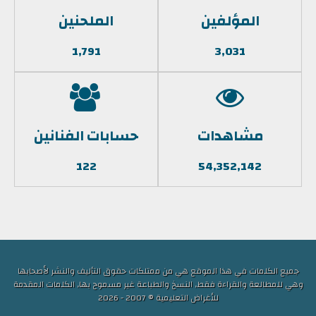
المؤلفين
الملحنين
1,791
3,031
مشاهدات
حسابات الفنانين
122
54,352,142
جميع الكلمات في هذا الموقع هي من ممتلكات حقوق التأليف والنشر لأصحابها
وهي للمطالعة والقراءة فقط, النسخ والطباعة غير مسموح بها, الكلمات المقدمة
للأغراض التعليمية © 2007 - 2026