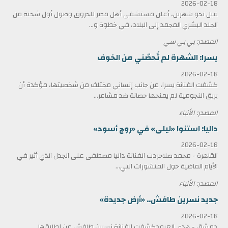
2026-02-18
قبل نحو شهرين، أعلن مستشفى أهل مصر للحروق وصول أول شحنة من
الجلد البشري المجمد إلى البلاد، في خطوة و...
المصدر: بي بي سي
يسرا: الشهرة لم تُحصّني من الخوف
2026-02-18
كشفت الفنانة يسرا، عن جانب إنساني مختلف من شخصيتها، مؤكدة أن
بريق النجومية لم يمنحها حصانة ضد مشاعر...
المصدر: الأنباء
داليا: استنوا «ليلى» في «روج أسود»
2026-02-18
القاهرة - محمد صلاحردت الفنانة داليا مصطفى على الجدل الذي أثير في
الأيام الماضية حول المنشورات التي...
المصدر: الأنباء
جديد نسرين طافش.. «أرض جديدة»
2026-02-18
دمشق - هدى العبودكشفت الفنانة نسرين طافش عن إطلاقها