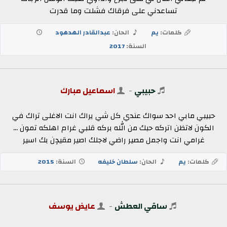
تساعدني على فرقاك فشلت وما قدرت
كلمات:
يم
الحان:
عبدالقادر الهدهود
السنة:
2017
حبيبي
-
اسماعيل مبارك
حبيبي مابي احد سواك عندي كل شي يراك انت الاغلى تراك في
الكون لاتظن اتركه حبك من الله بركه قلبي غرام اهلكه تمون ...
غرامي انت واجمل مصير راضي لاجلك اصير مقيدٍن بك اسير
كلمات:
يم
الحان:
سلطان خليفه
السنة:
2015
ساقي العطش
-
عايض يوسف