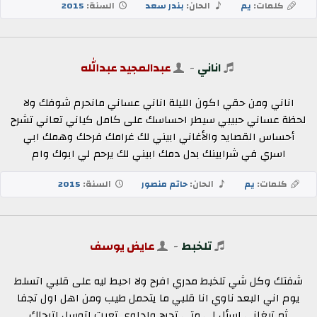
كلمات:
يم
الحان:
بندر سعد
السنة:
2015
اناني
-
عبدالمجيد عبدالله
اناني ومن حقي اكون الليلة اناني عساني مانحرم شوفك ولا
لحظة عساني حبيبي سيطر احساسك على كامل كياني تعاني تشرح
أحساس القصايد والأغاني ‏ابيني لك غرامك فرحك وهمك ابي
اسري في شرايينك بدل دمك ابيني لك يرحم لي ابوك وام
كلمات:
يم
الحان:
حاتم منصور
السنة:
2015
تلخبط
-
عايض يوسف
شفتك وكل شي تلخبط مدري افرح ولا احبط ليه على قلبي اتسلط
يوم اني البعد ناوي انا قلبي ما يتحمل طيب ومن اهل اول تجفا
ثم تبغاني اسأل لي متى تجرح واداوي تعبت اتوسل اترجاك