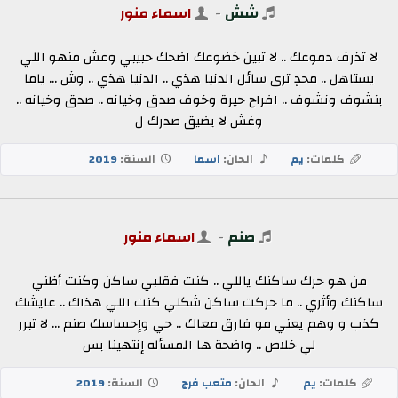
شش
-
اسماء منور
لا تذرف دموعك .. لا تبين خضوعك اضحك حبيبي وعش منهو اللي
يستاهل .. محدٍ ترى سائل الدنيا هذي .. الدنيا هذي .. وش ... ياما
بنشوف ونشوف .. افراح حيرة وخوف صدق وخيانه .. صدق وخيانه ..
وغش لا يضيق صدرك ل
كلمات:
يم
الحان:
اسما
السنة:
2019
صنم
-
اسماء منور
من هو حرك ساكنك ياللي .. كنت فقلبي ساكن وكنت أظني
ساكنك وأثري .. ما حركت ساكن شكلي كنت اللي هذاك .. عايشك
كذب و وهم يعني مو فارق معاك .. حي وإحساسك صنم ... لا تبرر
لي خلاص .. واضحة ها المسأله إنتهينا بس
كلمات:
يم
الحان:
متعب فرج
السنة:
2019