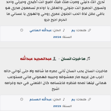
تدري انك دنيتي وصرت منك فيك اضيع انت أكيدي وحيرتي واحد
وتسوى الجميع انت جنوني والعقل يا اوادم تسمعون مدري هو
باقي عقل لذة الحب الجنون عمري روحي والهوى يا عساني ما
انحرم اجرح جرو
كلمات:
يم
الحان:
عبدالله المناعي
السنة:
2016
ما خبرت انسان
-
عبدالمجيد عبدالله
‏ماخبرت انسان يحب انسان ثاني عمره ما شافه ولا حتى ثواني حاله
اغرب من غريبه صار معشوقه وحبيبه فهموني ماني مستوعب
هماني ‏ليتها لمحه فنظره فابتسامه كان اقنعني في حبه وغرامه
اشرح
كلمات:
يم
الحان:
عبدالله المسلم
السنة:
2015