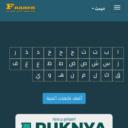
Toggle
البحث
navigation
i
ا
ب
ت
ث
ج
ح
خ
د
ذ
ر
ز
س
ش
ص
ض
ط
ظ
ع
غ
ف
ق
ك
ل
م
ن
هـ
و
ي
أضف كلمات أغنية
الموقع برعاية: