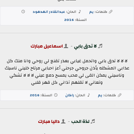
كلمات:
يم
الحان:
عبدالقادر الهدهود
السنة:
2016
لا تدق بابي
-
اسماعيل مبارك
لا لا لا تدق بابي واتحمل غيابي بعذر تقنع لي روحي وانا منك كل
عذابي المشكله يأذن جروحي جرحني أعز احبابي مرتاح خليني ناسيك
وناسيني يمكن القى لي محب يمسح دمع عيني لا لا لا تشكي
وتعاني لا تقلهم آذاني كل قهر قلبي
كلمات:
يم
الحان:
راكان
السنة:
2016
لذة الحب
-
داليا مبارك