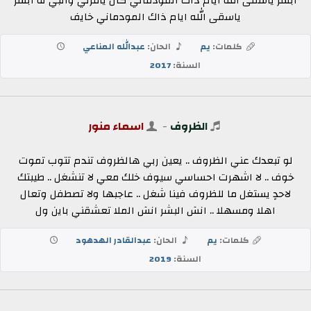
ابشر ياسقى الله ايام ذاك المودماني كان يامرني والبي له ابشر
ياسقى الله ايام ذاك المودماني خايف
كلمات:
يم
الحان:
عبدالله المناعي
السنة:
2017
الظروف
-
اسماء منور
لو تبعدك عني الظروف .. يعين ربي هالظروف تندم تتوب تموت
خوف .. لا اشهرت احساسي سيوف خلك معي لا تنشغل .. طيبتك
لاحدٍ يستغل ما للظروف فينا شغل .. عاجبها ولا تصطفل وتعال
اهلا ومسهلا .. انسٓ البشر انسٓ الملا تعشقني باين ول
كلمات:
يم
الحان:
عبدالقادر الهدهود
السنة:
2019