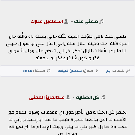
طمني عنك
-
اسماعيل مبارك
طمني عنك ياللي طوّلت الغيبه كنّك حالي بعدك ياه والله حال
اشره لأنك رحت وجيت زعلان منك ياخي اسأل عني لو سؤال حبيبي
ترا ما يصير شغلت البال تفكير خيالي بك كم صال وجال شعوري
قدّر واكون شاكر مقدّر لو سمعته
كلمات:
يم
الحان:
سلطان خليفه
السنة:
2016
كل الحكايه
-
عبدالعزيز المعنى
بختصر كل الحكايه من الأخير دون اي مقدمات وسرد الكلام مع
الأسف ما اظن يجمعنا مصير لا كيميا ما بيننا او إنسجام رأيي ما
نتعب ولا نحاول كثير خلي ما بيني وبينك الإحترام ما راح نغير قدر
مهما يص