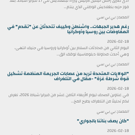
أدى طارق رحمن اليمين كرئيس وزراء لبنغلاديش في 17 فبراير/شباط، بعد
فوز حزبه بنغلاديش الوطني الذي ينتم...
المصدر: بي بي سي
رغم هدير الجبهات.. واشنطن وكييف تتحدثان عن "تقدم" في
المفاوضات بين روسيا وأوكرانيا
2026-02-18
اليوم الثاني من محادثات السلام بين أوكرانيا وروسيا في جنيف انتهى،
وهي أحدث محاولة دبلوماسية لوقف الق...
المصدر: بي بي سي
"الولايات المتحدة تريد من عصابات الجريمة المنظمة تشكيل
قوة شرطة غزة" -مقال في التلغراف
2026-02-18
في عناوين الصحف ليوم الأربعاء الثامن عشر من فبراير/شباط 2026، نعرض
لكم تحليلاً من التلغراف يطرح المخ...
المصدر: بي بي سي
"كان يصف بناتنا بالجواري"
2026-02-18