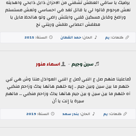
يرضيك يا ساقي العطش تشفني من الاحزان ذابل ذابحي واهديته
نعش مرحوم قالوا لي يا قاتل تغد في احساسي وتعش مستسلم
وراضخ وقابل مسكين قلبي وابتلش راضي ولو هالحظ مايل يا
مطفش اعصابي طفش وريتني نج
كلمات:
يم
الحان:
حمد القطان
السنة:
2015
سين وجيم
-
اسماء منور
(ماعلينا منهم صل ع النبي (صل ع النبي العواذل مننا وش هي تبي
خلهم ما بين سين وبين جيم .. إيه خلهم هاتها يدك وزاحم منكبي
آه خلهم ما بين سين و بين جيم هاتها يدك وزاحم منكبي ... مالهم
سيرة يا إنت يا أن
كلمات:
يم
الحان:
بندر سعد
السنة:
2019