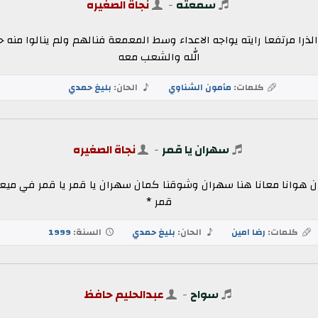
سمعته
-
نجاة الصغيره
 مرتفعا رايته يواجه الاعداء وسط المعمعة فنالهم ولم ينالوا منه حتى
الله والشعب معه
كلمات:
مأمون الشناوي
الحان:
بليغ حمدي
سهران يا قمر
-
نجاة الصغيره
ن هوانا معانا هنا سهران وشوقنا كمان سهران يا قمر يا قمر في ميع
قمر *
كلمات:
رضا امين
الحان:
بليغ حمدي
السنة:
1999
سواح
-
عبدالحليم حافظ