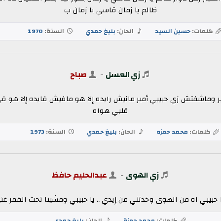
ظالم يا زمان قاسي يا زمان ب
كلمات:
حسين السيد
الحان:
بليغ حمدي
السنة:
1970
زي العسل
-
صباح
ر وماشفتش زي حبيبي أمير مانيش رايده إلا هو مافيش فايده إلا هو 
قلبي هواه
كلمات:
محمد حمزه
الحان:
بليغ حمدي
السنة:
1973
زي الهوى
-
عبدالحليم حافظ
حبيبي اه من الهوى وخدتني من إيدي .. يا حبيبي ومشينا تحت القمر غنين
كلمات:
محمد حمزة
الحان:
بليغ حمدي