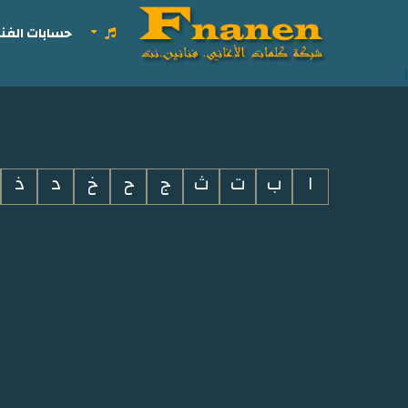
حسابات الفنا
i
ا
ب
ت
ث
ج
ح
خ
د
ذ