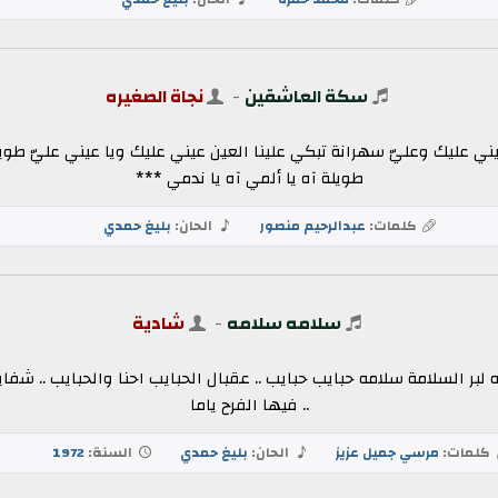
سكة العاشقين
-
نجاة الصغيره
عيني عليك وعليّ سهرانة تبكي علينا العين عيني عليك ويا عيني عليّ ط
طويلة آه يا ألمي آه يا ندمي ***
كلمات:
عبدالرحيم منصور
الحان:
بليغ حمدي
سلامه سلامه
-
شادية
بر السلامة سلامه حبايب حبايب .. عقبال الحبايب احنا والحبايب .. شفاي
.. فيها الفرح ياما
كلمات:
مرسي جميل عزيز
الحان:
بليغ حمدي
السنة:
1972