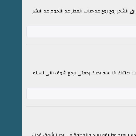
ق الشجر روح روح عد حبات المطر عد النجوم عد البشر
ت اعاتبك انا لسه بحبك رجعني ارجع شوف اللي نسيته
 الجسر بعيد وطريقه بعيد والخطوة فى بحر الشوق فدان