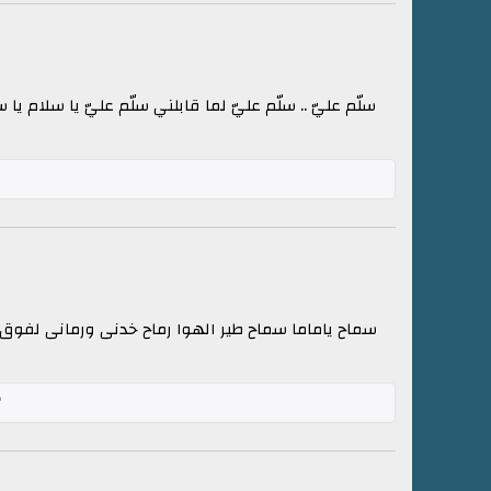
سلّم عليّ .. سلّم عليّ لما قابلني سلّم عليّ يا سلام ي
سماح ياماما سماح طير الهوا رماح خدنى ورمانى لفوق م