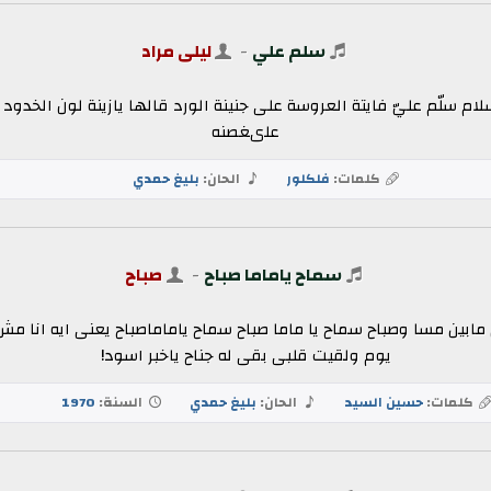
سلم علي
-
ليلى مراد
ا سلام سلّم عليّ فايتة العروسة على جنينة الورد قالها يازينة لون الخدود
علىغصنه
كلمات:
فلكلور
الحان:
بليغ حمدي
سماح ياماما صباح
-
صباح
ابين مسا وصباح سماح يا ماما صباح سماح ياماماصباح يعنى ايه انا م
يوم ولقيت قلبى بقى له جناح ياخبر اسود!
كلمات:
حسين السيد
الحان:
بليغ حمدي
السنة:
1970