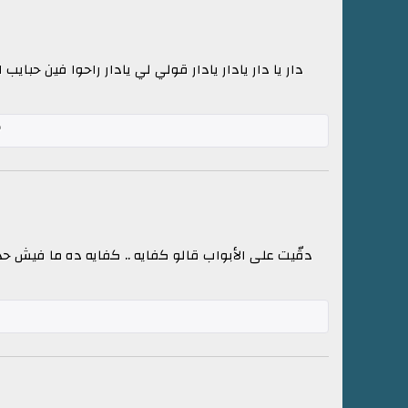
دار يا دار يادار يادار قولي لي يادار راحوا فين حب
دقّيت على الأبواب قالو كفايه .. كفايه ده ما فيش حده