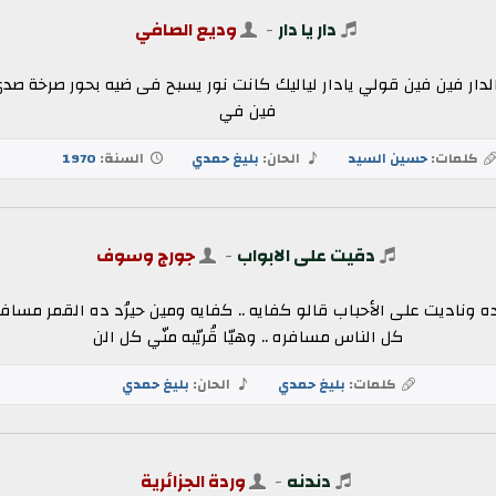
دار يا دار
-
وديع الصافي
ايب الدار فين فين قولي يادار لياليك كانت نور يسبح فى ضيه بحور صرخة 
فين في
كلمات:
حسين السيد
الحان:
بليغ حمدي
السنة:
1970
دقيت على الابواب
-
جورج وسوف
 وناديت على الأحباب قالو كفايه .. كفايه ومين حيرُد ده القمر مسافر
كل الناس مسافره .. وهيّا قُريّبه منّي كل الن
كلمات:
بليغ حمدي
الحان:
بليغ حمدي
دندنه
-
وردة الجزائرية