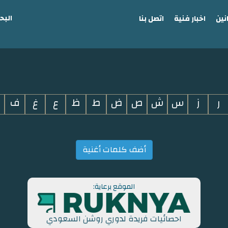
البح
نين
اخبار فنية
اتصل بنا
ر
ز
س
ش
ص
ض
ط
ظ
ع
غ
ف
أضف كلمات أغنية
الموقع برعاية:
احصائيات فريدة لدوري روشن السعودي