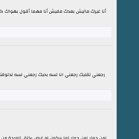
أنا غيرك ماليش بعدك مفيش أنا مهما أقول بهواك كل ا
رجعني لقلبك رجعني انا لسه بحبك رجعني لسه لدلوقتي
زمن دوار زمن دوار لما بيكون له غرض يخلق الوردة من 