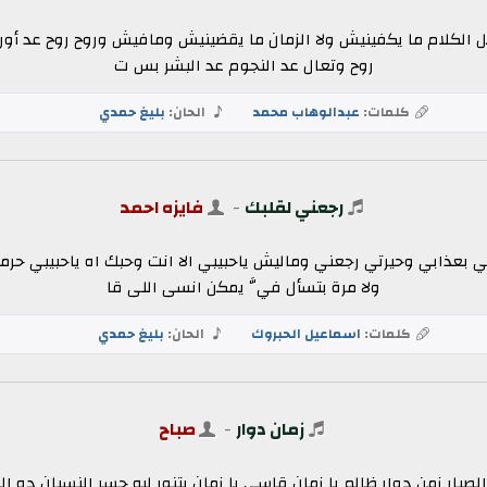
لكلام ما يكفينيش ولا الزمان ما يقضينيش ومافيش وروح روح عد أورا
روح وتعال عد النجوم عد البشر بس ت
كلمات:
عبدالوهاب محمد
الحان:
بليغ حمدي
رجعني لقلبك
-
فايزه احمد
 بعذابي وحيرتي رجعني وماليش ياحبيبي الا انت وحبك اه ياحبيبي حرم
ولا مرة بتسأل فيَّ يمكن انسى اللى قا
كلمات:
اسماعيل الحبروك
الحان:
بليغ حمدي
زمان دوار
-
صباح
الصبار زمن دوار ظالم يا زمان قاسي يا زمان بتنور ليه جسر النسيان ده