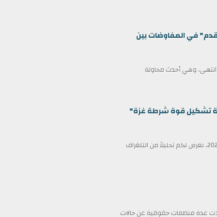
قدم" في المفاوضات بين
ف انتهى، وهي أحدث محاولة
ظمة تشكيل قوة شرطة غزة"
في عناوين الصحف ليوم الأربعاء الثامن عشر من فبراير/شباط 2026، نعرض لكم تحليلاً من التلغراف
فادت عدة منظمات حقوقية عن حالات