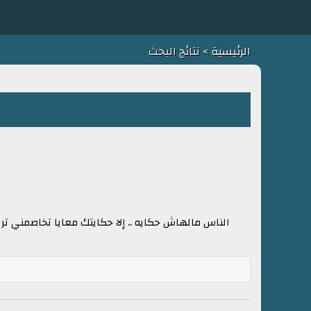
الرئيسية
> نتائج البحث
الناس مالهاش حكايه .. إلا حكايتك معايا تخاصمني ترو