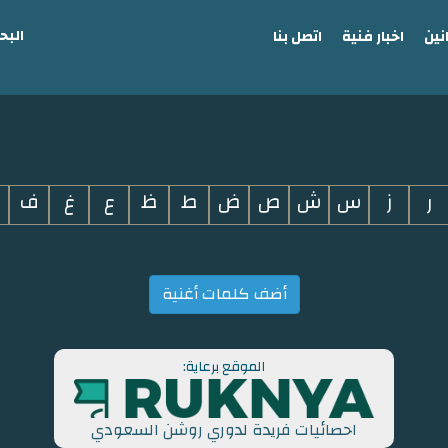
البح
نين
اخبار فنية
اتصل بنا
ر
ز
س
ش
ص
ض
ط
ظ
ع
غ
ف
أضف كلمات أغنية
الموقع برعاية:
احصائيات فريدة لدوري روشن السعودي