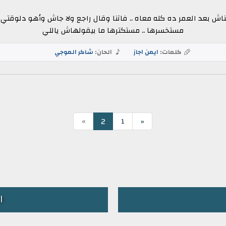
ش بعد العمر ده كله معاه .. فاتنا وقال راجع ولا جاش وأهو دلوقتي لمّا
مستخسرها .. مستكترها ما بيقولهاش ياللي
كلمات:
ايمن اجاز
الحان:
شاكر الموجي
»
2
1
«
ا