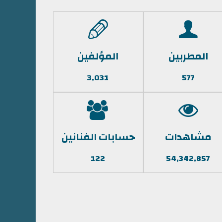
المطربين
المؤلفين
3,031
577
مشاهدات
حسابات الفنانين
122
54,342,857