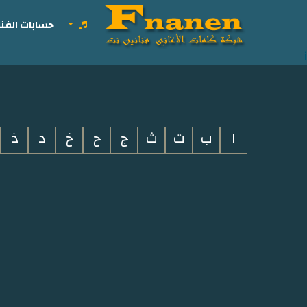
حسابات الفنا
i
ا
ب
ت
ث
ج
ح
خ
د
ذ