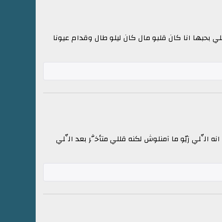
للي بحبها انا كان قلبو مال كان ليلو طال وقدام عيونا
 الِّلي زيّو ما آمنلوش لكنه قللي متأخَّر بعد الِّلي