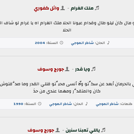
ملك الغرام
-
وائل كفوري
 مال كان ليلو طال وقدام عيونا الحلا ملك الغرام اه يا غرام لو شاف ا
الحلا
الحان:
شاكر الموجي
السنة:
2004
ويا قدر
-
جورج وسوف
بالحرمان أبعد عن سكِّتو ولّا أنسى محبِّتو قللي القدر وما صدَّقتوش انه
كان والمتقدَّر ومهما عندي من حذَ
كلمات:
شاكر الموجي
الحان:
شاكر الموجي
السنة:
1990
ياللي تعبنا سنين
-
جورج وسوف