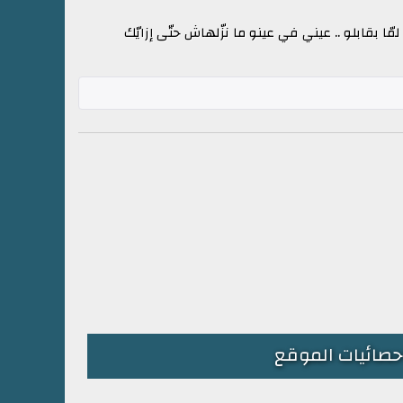
 بقابلو .. عيني في عينو ما نزّلهاش حتّى إزايّك
حصائيات الموقع