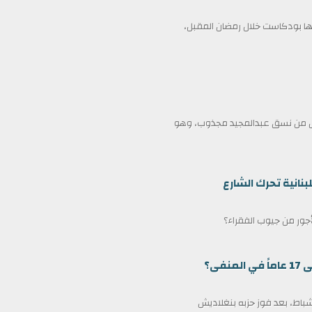
 بودكاست خلال رمضان المقبل،
ممثل من نسق عبدالمجيد مجذوب، وهو
بنانية تحرك الشارع
لأجور من جيوب الفقراء؟
ى؟
مين كرئيس وزراء لبنغلاديش في 17 فبراير/شباط، بعد فوز حزبه بنغلاديش