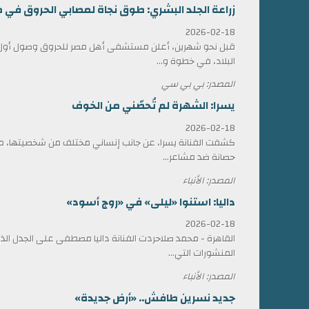
زراعة الجلد البشري: طوق نجاة لمصابي الحروق في 
2026-02-18
قبل نحو شهرين، أعلن مستشفى أهل مصر للحروق وصول أول ش
البلاد، في خطوة و...
المصدر: بي بي سي
يسرا: الشهرة لم تُحصّني من الخوف
2026-02-18
كشفت الفنانة يسرا، عن جانب إنساني مختلف من شخصيتها، مؤ
حصانة ضد مشاعر...
المصدر: الأنباء
داليا: استنوا «ليلى» في «روج أسود»
2026-02-18
القاهرة - محمد صلاحردت الفنانة داليا مصطفى على الجدل الذي 
المنشورات التي...
المصدر: الأنباء
جديد نسرين طافش.. «أرض جديدة»