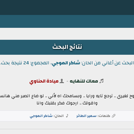
نتائج البحث
البحث عن أغاني من الحان:
شاكر الموجي
، المجموع: 24 نتيجة بحث.
معاك للنهايه
-
ميادة الحناوي
ح لغيري .. ترجع تايه ورايا .. وبسامحك اه لأني .. لو ضاع الصبر مني ه
واقولك .. ارجوك فكر بقلبك وانا
كلمات:
سمير الطائر
الحان:
شاكر الموجي