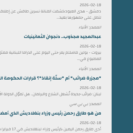
2026-02-18
دمشق - هدى العبودكشفت الفنانة نسرين طافش عن إطلاقها
لتطل على جمهورها بعيد...
المصدر: الأنباء
عبدالمجيد مجذوب.. دنجوان الثمانينيات
2026-02-18
بيروت - بولين فاضللم يمر حتى اليوم على الدراما اللبنانية 
المطبوع في...
المصدر: الأنباء
"مجزرة ضرائب" أم "سلّة إنقاذ"؟ قرارات الحكومة الل
2026-02-18
لبنان: ضرائب جديدة تُشعل الشارع والبرلمان.. هل تموّل الدولة ا
المصدر: بي بي سي
من هو طارق رحمن رئيس وزراء بنغلاديش الذي أمضى 17 عاماً في المنف
2026-02-18
أدى طارق رحمن الي