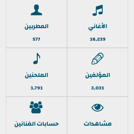
الأغاني
المطربين
577
18,239
المؤلفين
الملحنين
1,791
3,031
مشاهدات
حسابات الفنانين