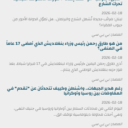
تحرك الشارع
2026-02-18
لبنان: ضرائب جديدة تُشعل الشارع والبرلمان.. هل تموّل الدولة الأجور من
جيوب الفقراء؟
المصدر: بي بي سي
من هو طارق رحمن رئيس وزراء بنغلاديش الذي أمضى 17 عاماً
في المنفى؟
2026-02-18
أدى طارق رحمن اليمين كرئيس وزراء لبنغلاديش في 17 فبراير/شباط، بعد
فوز حزبه بنغلاديش الوطني الذي ينتم...
المصدر: بي بي سي
رغم هدير الجبهات.. واشنطن وكييف تتحدثان عن "تقدم" في
المفاوضات بين روسيا وأوكرانيا
2026-02-18
اليوم الثاني من محادثات السلام بين أوكرانيا وروسيا في جنيف انتهى،
وهي أحدث محاولة دبلوماسية لوقف الق...
المصدر: بي بي سي