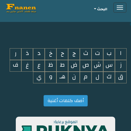
Toggle
البحث
navigation
i
ا
ب
ت
ث
ج
ح
خ
د
ذ
ر
ز
س
ش
ص
ض
ط
ظ
ع
غ
ف
ق
ك
ل
م
ن
هـ
و
ي
أضف كلمات أغنية
الموقع برعاية: