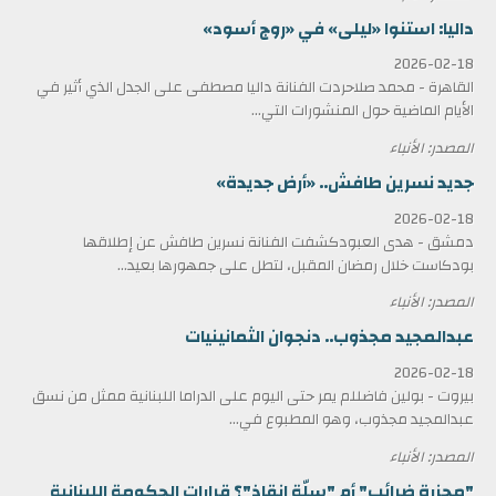
داليا: استنوا «ليلى» في «روج أسود»
2026-02-18
القاهرة - محمد صلاحردت الفنانة داليا مصطفى على الجدل الذي أثير في
الأيام الماضية حول المنشورات التي...
المصدر: الأنباء
جديد نسرين طافش.. «أرض جديدة»
2026-02-18
دمشق - هدى العبودكشفت الفنانة نسرين طافش عن إطلاقها
بودكاست خلال رمضان المقبل، لتطل على جمهورها بعيد...
المصدر: الأنباء
عبدالمجيد مجذوب.. دنجوان الثمانينيات
2026-02-18
بيروت - بولين فاضللم يمر حتى اليوم على الدراما اللبنانية ممثل من نسق
عبدالمجيد مجذوب، وهو المطبوع في...
المصدر: الأنباء
"مجزرة ضرائب" أم "سلّة إنقاذ"؟ قرارات الحكومة اللبنانية