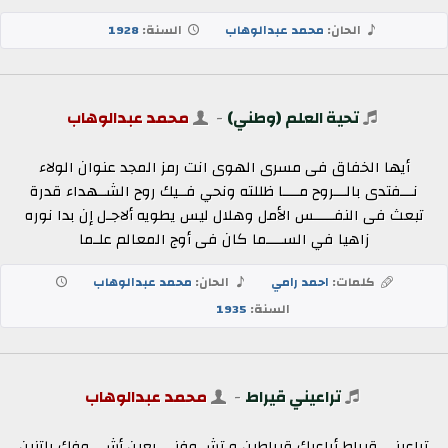
الحان:
محمد عبدالوهاب
السنة:
1928
تحية العلم (وطني)
-
محمد عبدالوهاب
أيها الخفاق فى مسرى الهوى انت رمز المجد عنوان الولاء
نـــفتدى بالـــروح مــــا ظللته ونحي فــيك روح الشــهداء قدرة
تبعث فى النفـــــس الأمل وهلال ليس يطويه ألاجـل إن بدا نوره
زاهيا في الســــما كان فى أوج المعالم علـما
كلمات:
احمد رامي
الحان:
محمد عبدالوهاب
السنة:
1935
تراعيني قيراط
-
محمد عبدالوهاب
تراعينى قيراط أراعيك قيراطين و تشــوفنى بعين أشــــوفك باتنين