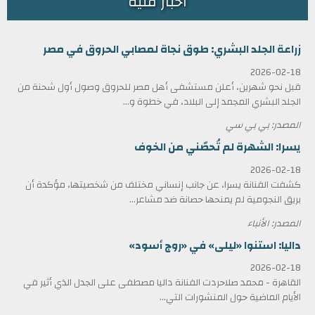
أخبار فنية
زراعة الجلد البشري: طوق نجاة لمصابي الحروق في مصر
2026-02-18
قبل نحو شهرين، أعلن مستشفى أهل مصر للحروق وصول أول شحنة من
الجلد البشري المجمد إلى البلاد، في خطوة و...
المصدر: بي بي سي
يسرا: الشهرة لم تُحصّني من الخوف
2026-02-18
كشفت الفنانة يسرا، عن جانب إنساني مختلف من شخصيتها، مؤكدة أن
بريق النجومية لم يمنحها حصانة ضد مشاعر...
المصدر: الأنباء
داليا: استنوا «ليلى» في «روج أسود»
2026-02-18
القاهرة - محمد صلاحردت الفنانة داليا مصطفى على الجدل الذي أثير في
الأيام الماضية حول المنشورات التي...