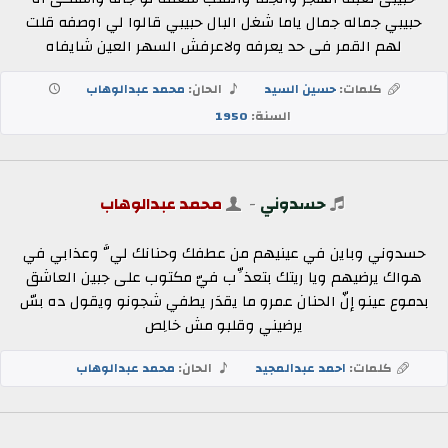
حبيبي جماله جمال ياما شغل البال حبيبي قالوا لي اوصفه قلت
لهم القمر فى حد يعرفه ولاعرفش السهر العين شايفاه
كلمات:
حسين السيد
الحان:
محمد عبدالوهاب
السنة:
1950
حسدوني
-
محمد عبدالوهاب
حسدوني وباين في عينيهم من عطفك وحنانك ليَّ وعذابي في
هواك يرضيهم ويا ريتك بتعذِّب فيّ مكتوب على جبين العاشق
بدموع عينو إنّ الحنان عمرو ما يقدَر يطفي شجونو ويقول ده بسّ
يرضيني وقلبو مش خالِص
كلمات:
احمد عبدالمجيد
الحان:
محمد عبدالوهاب