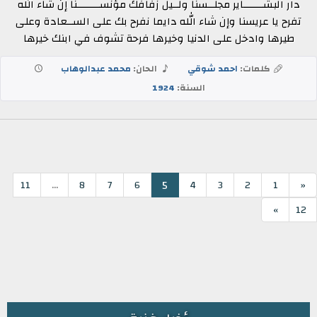
دار البشـــــــاير مجلــسنا ولــيل زفافك مؤنســــــــنا إن شاء الله
تفرح يا عريسنا وإن شاء الله دايما نفرح بك على الســعادة وعلى
طيرها وادخل على الدنيا وخيرها فرحة تشوف في ابنك خيرها
كلمات:
احمد شوقي
الحان:
محمد عبدالوهاب
السنة:
1924
...
5
11
8
7
6
4
3
2
1
«
»
12