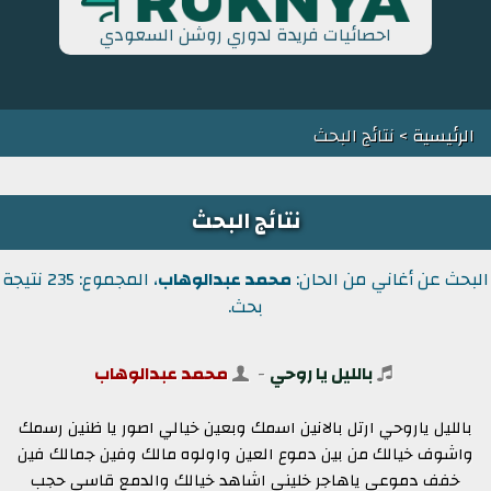
احصائيات فريدة لدوري روشن السعودي
الرئيسية
> نتائج البحث
نتائج البحث
البحث عن أغاني من الحان:
محمد عبدالوهاب
، المجموع: 235 نتيجة
بحث.
بالليل يا روحي
-
محمد عبدالوهاب
بالليل ياروحي ارتل بالانين اسمك وبعين خيالي اصور يا ظنين رسمك
واشوف خيالك من بين دموع العين واولوه مالك وفين جمالك فين
خفف دموعي ياهاجر خليني اشاهد خيالك والدمع قاسي حجب