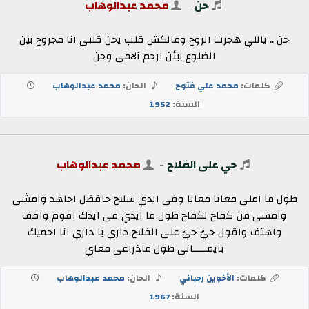
حن
-
محمد عبدالوهاب
حن .. ياللي هجرت الروح ومالكش قلب يحن قلبى انا مجروح بين
الضلوع بيئن ارحم آلامى وحن
كلمات:
محمد علي فتوح
الحان:
محمد عبدالوهاب
السنة:
1952
حي على الفلاح
-
محمد عبدالوهاب
طول ما املى معايا معايا وفى ايدي سلاح حافضل اجاهد وامشى
وامشى من كفاح لكفاح طول ما ايدي فى ايدك اقوم واقف
واهتف واقول حيّ حيّ على الفلاح داري يا داري انا احميك
بايمـــــانى طول ماذراعى معاي
كلمات:
الأخوين رحباني
الحان:
محمد عبدالوهاب
السنة:
1967