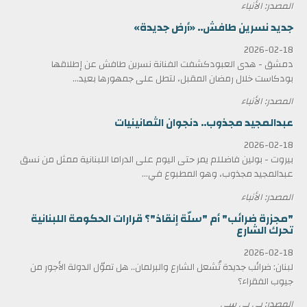
المصدر: الأنباء
جديد نسرين طافش.. «أرض جديدة»
2026-02-18
دمشق - هدى العبودكشفت الفنانة نسرين طافش عن إطلاقها
بودكاست خلال رمضان المقبل، لتطل على جمهورها بعيد...
المصدر: الأنباء
عبدالمجيد مجذوب.. دنجوان الثمانينيات
2026-02-18
بيروت - بولين فاضللم يمر حتى اليوم على الدراما اللبنانية ممثل من نسق
عبدالمجيد مجذوب، وهو المطبوع في...
المصدر: الأنباء
"مجزرة ضرائب" أم "سلّة إنقاذ"؟ قرارات الحكومة اللبنانية
تحرك الشارع
2026-02-18
لبنان: ضرائب جديدة تُشعل الشارع والبرلمان.. هل تموّل الدولة الأجور من
جيوب الفقراء؟
المصدر: بي بي سي