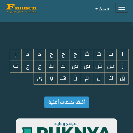
Toggle
البحث
navigation
i
ا
ب
ت
ث
ج
ح
خ
د
ذ
ر
ز
س
ش
ص
ض
ط
ظ
ع
غ
ف
ق
ك
ل
م
ن
هـ
و
ي
أضف كلمات أغنية
الموقع برعاية: