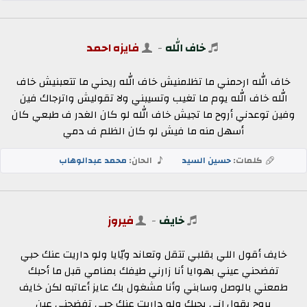
خاف الله
-
فايزه احمد
خاف الله ارحمني ما تظلمنيش خاف الله ريحني ما تتعبنيش خاف
الله خاف الله يوم ما تغيب وتسيبني ولا تقوليش واترجاك فين
وفين توعدني أروح ما تجيش خاف الله لو كان الغدر ف طبعي كان
أسهل منه ما فيش لو كان الظلم ف دمي
كلمات:
حسين السيد
الحان:
محمد عبدالوهاب
خايف
-
فيروز
خايف أقول اللي بقلبي تتقل وتعاند ويّايا ولو داريت عنك حبي
تفضحني عيني بهوايا أنا زارني طيفك بمنامي قبل ما أحبك
طمعني بالوصل وسابني وأنا مشغول بك عايز أعاتبه لكن خايف
يروح يقول إني بحبك ولو داريت عنك حبي تفضحني عين