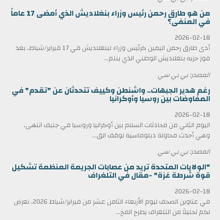
من هو طارق رحمن رئيس وزراء بنغلاديش الذي أمضى 17 عاماً
في المنفى؟
2026-02-18
أدى طارق رحمن اليمين كرئيس وزراء لبنغلاديش في 17 فبراير/شباط، بعد
فوز حزبه بنغلاديش الوطني الذي ينتم...
المصدر: بي بي سي
رغم هدير الجبهات.. واشنطن وكييف تتحدثان عن "تقدم" في
المفاوضات بين روسيا وأوكرانيا
2026-02-18
اليوم الثاني من محادثات السلام بين أوكرانيا وروسيا في جنيف انتهى،
وهي أحدث محاولة دبلوماسية لوقف الق...
المصدر: بي بي سي
"الولايات المتحدة تريد من عصابات الجريمة المنظمة تشكيل
قوة شرطة غزة" -مقال في التلغراف
2026-02-18
في عناوين الصحف ليوم الأربعاء الثامن عشر من فبراير/شباط 2026، نعرض
لكم تحليلاً من التلغراف يطرح المخ...