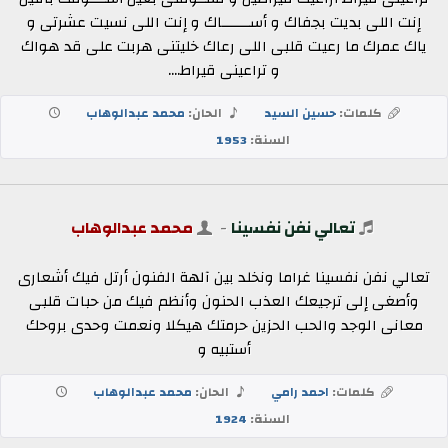
إنت اللى بديت بجفاك و أســـــــاك و إنت اللى نسيت عشرتى و
ياك عمرك ما رعيت قلبى اللى رعاك خليتنى هربت على قد هواك
و تراعينى قيراط....
كلمات:
حسين السيد
الحان:
محمد عبدالوهاب
السنة:
1953
تعالي نفن نفسينا
-
محمد عبدالوهاب
تعالي نفن نفسينا غراما ونخلد بين آلهة الفنون أرتل فيك أشعارى
وأصغى إلى ترجيعك العذب الحنون وأنظم فيك من حبات قلبى
معانى الوجد والحب الحزين حرمتك هيكلا ونعمت وحدى بروحك
أستبيه و
كلمات:
احمد رامي
الحان:
محمد عبدالوهاب
السنة:
1924