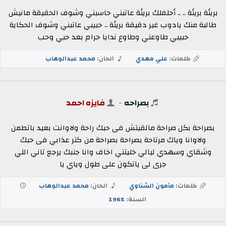
بريئة بريئة .. .. أحلفلك بريئة عاتبني حاسبني وشوف الحقيقة مانيش
طالبة منك يادوب غير دقيقة بريئة .. حبيبي عاتبني وشوف الحكاية
حبيبي طاوعني وطاوع ندايا حرام بعد حبي وحب
كلمات:
علي مهدي
الحان:
محمد عبدالوهاب
بصراحه
-
فايزه احمد
بصراحة بكل صراحة مالقيتش فى حبك راحة ولاوانت بعيد باتطمن
ولاوانا وياك مرتاحة بصراحة بصراحة من كتر عذابي فى حبك
وشقاي وسهدي ليالي خليتني اخاف وانا جنبك يرجع تاني اللي
جرى لى ياتكون على طول وياي يا
كلمات:
مأمون الشناوي
الحان:
محمد عبدالوهاب
السنة:
1965