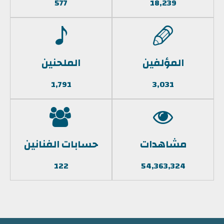
577
18,239
المؤلفين
الملحنين
1,791
3,031
مشاهدات
حسابات الفنانين
122
54,363,324