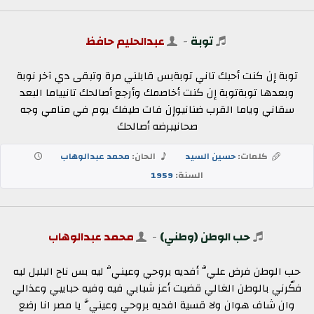
توبة
-
عبدالحليم حافظ
توبة إن كنت أحبك تاني توبةبس قابلني مرة وتبقى دي آخر نوبة
وبعدها توبةتوبة إن كنت أخاصمك وأرجع أصالحك تانيياما البعد
سقاني وياما القرب ضنانيوإن فات طيفك يوم في منامي وجه
صحانيبرضه أصالحك
كلمات:
حسين السيد
الحان:
محمد عبدالوهاب
السنة:
1959
حب الوطن (وطني)
-
محمد عبدالوهاب
حب الوطن فرض عليَّ أفديه بروحي وعينيَّ ليه بس ناح البلبل ليه
فكّرني بالوطن الغالي قضيت أعز شبابي فيه وفيه حبايبي وعذالي
وان شاف هوان ولا قسية افديه بروحي وعينيَّ يا مصر انا رضع