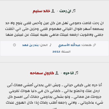
ان رحت
-
خالد سليم
ان رحت قامت دموعي تهل من كل عين وأحس قلبي ينوح ولا حد
يسمعه أسهر طوال الليالي مهموم قلبي وحزين حتى اني اثقلت
جفني ولاقويت ارفعه غيبتك ماهي بغيبه غيبتك عن غيبتين منها
كلمات:
عبدالله الأسمري
الحان:
بندر بن فهد
السنة:
2012
انا حره
-
كارول سماحه
أنا حره على كيفي حياتي .. ويش اللي يحدني أمشي معاك أبى
ارحل عنك واتمتع بذاتي .. كفاني ذل في دنيا هواك تقربني
جروحك من مماتي .. ولو بشكي يجاوبني جفاك أبى امسح كل
شيء بذكرياتي .. ولاني راجعه أطلب رضاك إذا كان الهوى عندك
س