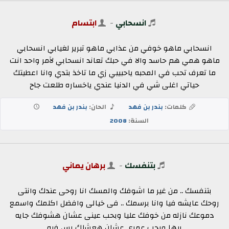
انسحابي
-
ابتسام
انسحابي ماهو خوفي من عذابي ماهو تبرير لغيابي انسحابي
ماهو همي هم حاسد والا في حبك تعاند انسحابي لآمر واحد انت
ما تعرف تحب في المحبه ياحبيبي زي ما تاخذ بتدي وانا اعطيتك
حياتي اغلى شي في الدنيا عندي ياخساره طلعت جاح
كلمات:
بندر بن فهد
الحان:
بندر بن فهد
السنة:
2008
بتنفسك
-
برهان يماني
بتنفسك .. من غير ما اشوفك والمسك انا روحى عندك وانتى
روحك عايشه فيا وانا برسمك .. فى خيالى وافضل اكلمك واسمع
دموعك نازله من خوفك عليا وبحب عينى عشان هشوفك جايه
بيها وبحب عمرى عشان هعشلك بس فيه