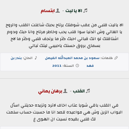
الا يا ليت
-
ابتسام
الا ياليت قلبي من عقب شوفتك يرتاح بحبك شاغلت القلب والروح
يا الغالي وش الدنيا سوا قلب يحب وخاطر مرتاح وانا حبك ودوم
اشتاقلك لو انك قبالي احبك كثر ما يرتجف قلبي وكثر ما لاح
بسماي بروق حسنك ياحبيبي ليتك تبالي
كلمات:
سعود بن محمد العبدالله الفيصل
الحان:
بندر بن
فهد
السنة:
2011
القلب
-
برهان يماني
في القلب باقي شويا عتاب اخاف لاترد وتزيده حديتني اسأل
البواب الزين وش هي مواعيده للصد انا ما حسبت حساب سلمت
لك قلبي بقيده نسيت ان الهوى غ