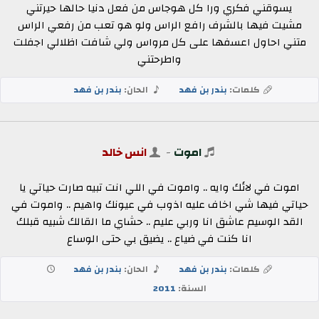
يسوقني فكري ورا كل هوجاس من فعل دنيا حالها حيرتني
مشيت فيها بالشرف رافع الراس ولو هو تعب من رفعي الراس
متني احاول اعسفها على كل مرواس ولي شافت اظلالي اجفلت
واطرحتني
كلمات:
بندر بن فهد
الحان:
بندر بن فهد
اموت
-
انس خالد
اموت في لائك وايه .. واموت في اللي انت تبيه صارت حياتي يا
حياتي فيها شي اخاف عليه اذوب في عيونك واهيم .. واموت في
القد الوسيم عاشق انا وربي عليم .. حشاي ما القالك شبيه قبلك
انا كنت في ضياع .. يضيق بي حتى الوساع
كلمات:
بندر بن فهد
الحان:
بندر بن فهد
السنة:
2011