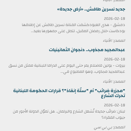
جديد نسرين طافش.. «أرض جديدة»
2026-02-18
دمشق - هدى العبودكشفت الفنانة نسرين طافش عن إطلاقها
بودكاست خلال رمضان المقبل، لتطل على جمهورها بعيد...
المصدر: الأنباء
عبدالمجيد مجذوب.. دنجوان الثمانينيات
2026-02-18
بيروت - بولين فاضللم يمر حتى اليوم على الدراما اللبنانية ممثل من نسق
عبدالمجيد مجذوب، وهو المطبوع في...
المصدر: الأنباء
"مجزرة ضرائب" أم "سلّة إنقاذ"؟ قرارات الحكومة اللبنانية
تحرك الشارع
2026-02-18
لبنان: ضرائب جديدة تُشعل الشارع والبرلمان.. هل تموّل الدولة الأجور من
جيوب الفقراء؟
المصدر: بي بي سي