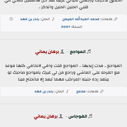
الخلايق تذكرتك ورجعني لخيالي غريبه بعد كل هالسنين تصحي في
قلبي الحنين الحنين واتذكر ..
كلمات:
محمد العبدالله الفيصل
الحان:
بندر بن فهد
السنة:
2007
المواجع
-
برهان يماني
المواجع .. مدت إيديها .. المواجع قلت وافي لاتخافي كلها موعد
مع الفرحه على الماشي وراجع من لي غيرك يامواجع صاحبك لو
يبتعد رده حنينه المراكب مهما تبعد إلا ماتحتاج مينا
كلمات:
ملامح
الحان:
بندر بن فهد
الهوجاس
-
برهان يماني