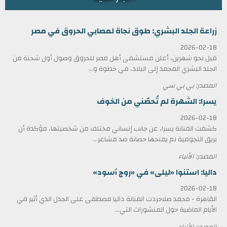
زراعة الجلد البشري: طوق نجاة لمصابي الحروق في مصر
2026-02-18
قبل نحو شهرين، أعلن مستشفى أهل مصر للحروق وصول أول شحنة من
الجلد البشري المجمد إلى البلاد، في خطوة و...
المصدر: بي بي سي
يسرا: الشهرة لم تُحصّني من الخوف
2026-02-18
كشفت الفنانة يسرا، عن جانب إنساني مختلف من شخصيتها، مؤكدة أن
بريق النجومية لم يمنحها حصانة ضد مشاعر...
المصدر: الأنباء
داليا: استنوا «ليلى» في «روج أسود»
2026-02-18
القاهرة - محمد صلاحردت الفنانة داليا مصطفى على الجدل الذي أثير في
الأيام الماضية حول المنشورات التي...
المصدر: الأنباء