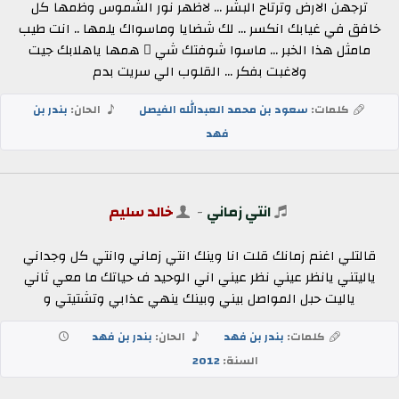
ترجهن الارض وترتاح البشر ... لاظهر نور الشموس وظمها كل
خافق في غيابك انكسر ... لك شضايا وماسواك يلمها .. انت طيب
مامثل هذا الخبر ... ماسوا شوفتك شي ٍ همها ياهلابك جيت
ولاغبت بفكر ... القلوب الي سريت بدم
كلمات:
سعود بن محمد العبدالله الفيصل
الحان:
بندر بن
فهد
انتي زماني
-
خالد سليم
قالتلي اغنم زمانك قلت انا وينك انتي زماني وانتي كل وجداني
ياليتني يانظر عيني نظر عيني اني الوحيد ف حياتك ما معي ثاني
ياليت حبل المواصل بيني وبينك ينهي عذابي وتشتيتي و
كلمات:
بندر بن فهد
الحان:
بندر بن فهد
السنة:
2012