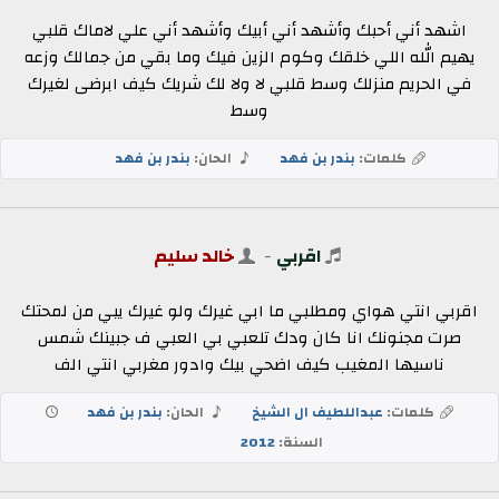
اشهد أني أحبك وأشهد أني أبيك وأشهد أني علي لاماك قلبي
يهيم الله اللي خلقك وكوم الزين فيك وما بقي من جمالك وزعه
في الحريم منزلك وسط قلبي لا ولا لك شريك كيف ابرضى لغيرك
وسط
كلمات:
بندر بن فهد
الحان:
بندر بن فهد
اقربي
-
خالد سليم
اقربي انتي هواي ومطلبي ما ابي غيرك ولو غيرك يبي من لمحتك
صرت مجنونك انا كان ودك تلعبي بي العبي ف جبينك شمس
ناسيها المغيب كيف اضحي بيك وادور مغربي انتي الف
كلمات:
عبداللطيف ال الشيخ
الحان:
بندر بن فهد
السنة:
2012