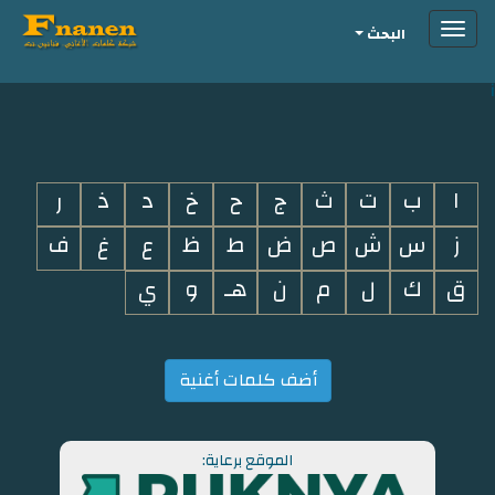
Toggle
البحث
navigation
i
ا
ب
ت
ث
ج
ح
خ
د
ذ
ر
ز
س
ش
ص
ض
ط
ظ
ع
غ
ف
ق
ك
ل
م
ن
هـ
و
ي
أضف كلمات أغنية
الموقع برعاية: