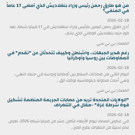
من هو طارق رحمن رئيس وزراء بنغلاديش الذي أمضى 17 عاماً
في المنفى؟
2026-02-18
أدى طارق رحمن اليمين كرئيس وزراء لبنغلاديش في 17 فبراير/شباط، بعد
فوز حزبه بنغلاديش الوطني الذي ينتم...
المصدر: بي بي سي
رغم هدير الجبهات.. واشنطن وكييف تتحدثان عن "تقدم" في
المفاوضات بين روسيا وأوكرانيا
2026-02-18
اليوم الثاني من محادثات السلام بين أوكرانيا وروسيا في جنيف انتهى،
وهي أحدث محاولة دبلوماسية لوقف الق...
المصدر: بي بي سي
"الولايات المتحدة تريد من عصابات الجريمة المنظمة تشكيل
قوة شرطة غزة" -مقال في التلغراف
2026-02-18
في عناوين الصحف ليوم الأربعاء الثامن عشر من فبراير/شباط 2026، نعرض
لكم تحليلاً من التلغراف يطرح المخ...