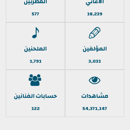
الأغاني
المطربين
577
18,239
المؤلفين
الملحنين
1,791
3,031
مشاهدات
حسابات الفنانين
122
54,371,147