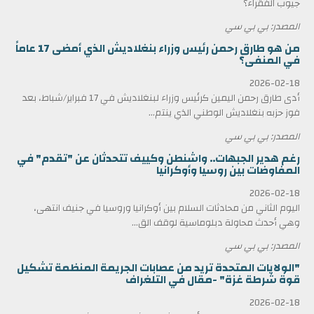
جيوب الفقراء؟
المصدر: بي بي سي
من هو طارق رحمن رئيس وزراء بنغلاديش الذي أمضى 17 عاماً
في المنفى؟
2026-02-18
أدى طارق رحمن اليمين كرئيس وزراء لبنغلاديش في 17 فبراير/شباط، بعد
فوز حزبه بنغلاديش الوطني الذي ينتم...
المصدر: بي بي سي
رغم هدير الجبهات.. واشنطن وكييف تتحدثان عن "تقدم" في
المفاوضات بين روسيا وأوكرانيا
2026-02-18
اليوم الثاني من محادثات السلام بين أوكرانيا وروسيا في جنيف انتهى،
وهي أحدث محاولة دبلوماسية لوقف الق...
المصدر: بي بي سي
"الولايات المتحدة تريد من عصابات الجريمة المنظمة تشكيل
قوة شرطة غزة" -مقال في التلغراف
2026-02-18