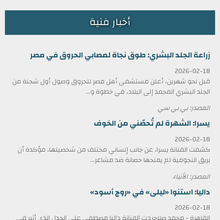
أخبار فنية
زراعة الجلد البشري: طوق نجاة لمصابي الحروق في مصر
2026-02-18
قبل نحو شهرين، أعلن مستشفى أهل مصر للحروق وصول أول شحنة من
الجلد البشري المجمد إلى البلاد، في خطوة و...
المصدر: بي بي سي
يسرا: الشهرة لم تُحصّني من الخوف
2026-02-18
كشفت الفنانة يسرا، عن جانب إنساني مختلف من شخصيتها، مؤكدة أن
بريق النجومية لم يمنحها حصانة ضد مشاعر...
المصدر: الأنباء
داليا: استنوا «ليلى» في «روج أسود»
2026-02-18
القاهرة - محمد صلاحردت الفنانة داليا مصطفى على الجدل الذي أثير في