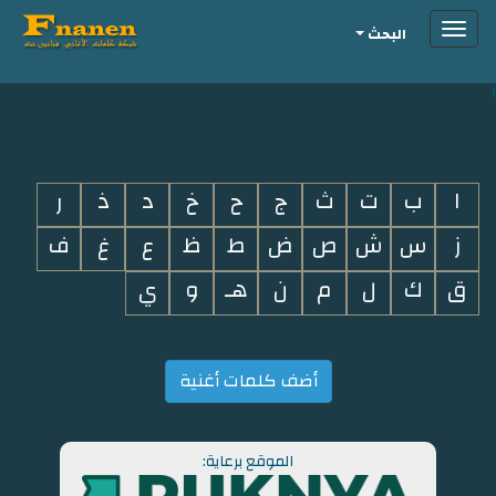
Toggle
البحث
navigation
i
ا
ب
ت
ث
ج
ح
خ
د
ذ
ر
ز
س
ش
ص
ض
ط
ظ
ع
غ
ف
ق
ك
ل
م
ن
هـ
و
ي
أضف كلمات أغنية
الموقع برعاية: