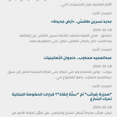
الأيام الماضية حول المنشورات التي...
المصدر: الأنباء
جديد نسرين طافش.. «أرض جديدة»
2026-02-18
دمشق - هدى العبودكشفت الفنانة نسرين طافش عن إطلاقها
بودكاست خلال رمضان المقبل، لتطل على جمهورها بعيد...
المصدر: الأنباء
عبدالمجيد مجذوب.. دنجوان الثمانينيات
2026-02-18
بيروت - بولين فاضللم يمر حتى اليوم على الدراما اللبنانية ممثل من نسق
عبدالمجيد مجذوب، وهو المطبوع في...
المصدر: الأنباء
"مجزرة ضرائب" أم "سلّة إنقاذ"؟ قرارات الحكومة اللبنانية
تحرك الشارع
2026-02-18
لبنان: ضرائب جديدة تُشعل الشارع والبرلمان.. هل تموّل الدولة الأجور من