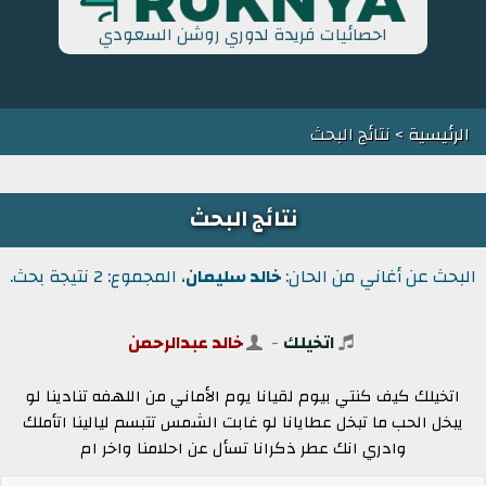
احصائيات فريدة لدوري روشن السعودي
الرئيسية
> نتائج البحث
نتائج البحث
البحث عن أغاني من الحان:
خالد سليمان
، المجموع: 2 نتيجة بحث.
اتخيلك
-
خالد عبدالرحمن
اتخيلك كيف كنتي بيوم لقيانا يوم الأماني من اللهفه تنادينا لو
يبخل الحب ما تبخل عطايانا لو غابت الشمس تتبسم ليالينا اتأملك
وادري انك عطر ذكرانا تسأل عن احلامنا واخر ام