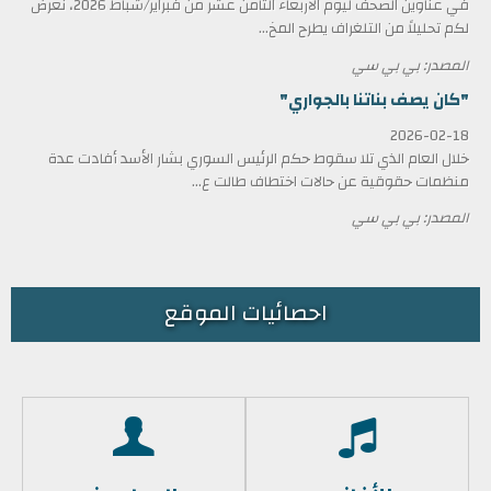
في عناوين الصحف ليوم الأربعاء الثامن عشر من فبراير/شباط 2026، نعرض
لكم تحليلاً من التلغراف يطرح المخ...
المصدر: بي بي سي
"كان يصف بناتنا بالجواري"
2026-02-18
خلال العام الذي تلا سقوط حكم الرئيس السوري بشار الأسد أفادت عدة
منظمات حقوقية عن حالات اختطاف طالت ع...
المصدر: بي بي سي
احصائيات الموقع