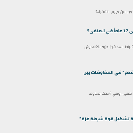
لأجور من جيوب الفقراء؟
ى؟
مين كرئيس وزراء لبنغلاديش في 17 فبراير/شباط، بعد فوز حزبه بنغلاديش
قدم" في المفاوضات بين
ف انتهى، وهي أحدث محاولة
ظمة تشكيل قوة شرطة غزة"