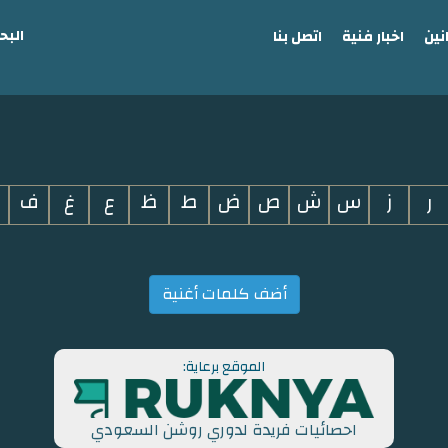
البح
نين
اخبار فنية
اتصل بنا
ر
ز
س
ش
ص
ض
ط
ظ
ع
غ
ف
أضف كلمات أغنية
الموقع برعاية:
احصائيات فريدة لدوري روشن السعودي