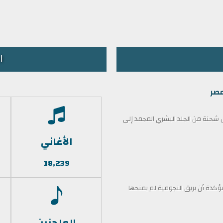
ا
مصر
حنة من الجلد البشري المجمد إلى
الأغاني
18,239
كدة أن بريق النجومية لم يمنحها
الملحنين