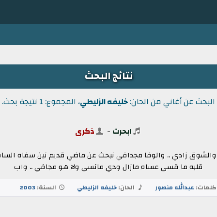
نتائج البحث
البحث عن أغاني من الحان:
خليفه الزليطي
، المجموع: 1 نتيجة بحث.
ابحرت
-
ذكرى
افي والشوق زادي .. والوفا مجدافي نبحث عن ماضي قديم نين سفاه الس
قلبه ما قسى عساه مازال ودي مانسى ولا هو مجافي .. واب
لمات:
عبدالله منصور
الحان:
خليفه الزليطي
السنة:
2003