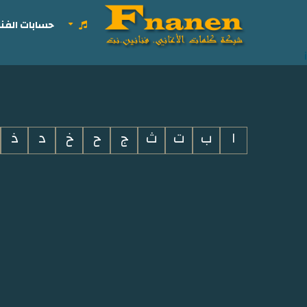
حسابات الفنا
i
ا
ب
ت
ث
ج
ح
خ
د
ذ