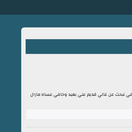
افي نبحث عن غالي قديم عني بعيد وخافي عساه مازال