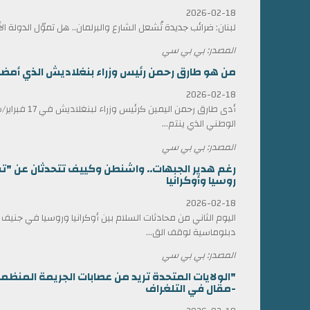
2026-02-18
لبنان: ضرائب جديدة تُشعل الشارع والبرلمان.. هل تموّل الدولة ا
المصدر: بي بي سي
من هو طارق رحمن رئيس وزراء بنغلاديش الذي أمضى 17 عاماً في المنف
2026-02-18
أدى طارق رحمن الي
الوطني الذي ينتم...
المصدر: بي بي سي
رغم هدير الجبهات.. واشنطن وكييف تتحدثان عن "ت
روسيا وأوكرانيا
2026-02-18
اليوم الثاني من محادثات السلام بين أوكرانيا وروسيا في جني
دبلوماسية لوقف الق...
المصدر: بي بي سي
"الولايات المتحدة تريد من عصابات الجريمة المن
-مقال في التلغراف