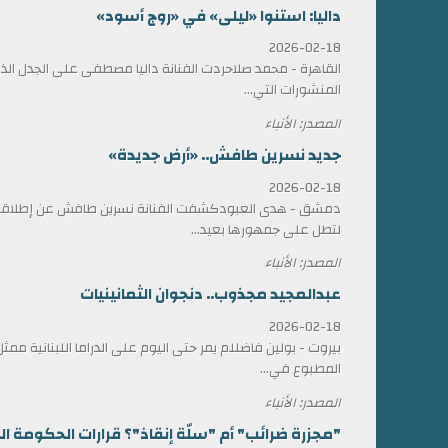
داليا: استنوا «ليلى» في «روج أسود»
2026-02-18
القاهرة - محمد صلاحردت الفنانة داليا مصطفى على الجدل الذي 
المنشورات التي...
المصدر: الأنباء
جديد نسرين طافش.. «أرض جديدة»
2026-02-18
دمشق - هدى العبودكشفت الفنانة نسرين طافش عن إطلاقها
لتطل على جمهورها بعيد...
المصدر: الأنباء
عبدالمجيد مجذوب.. دنجوان الثمانينيات
2026-02-18
بيروت - بولين فاضللم يمر حتى اليوم على الدراما اللبنانية 
المطبوع في...
المصدر: الأنباء
"مجزرة ضرائب" أم "سلّة إنقاذ"؟ قرارات الحكومة الل