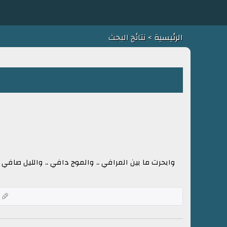
الرئيسية
> نتائج البحث
وابحرت ما بين المرافي .. والموج دافي .. والليل ص
ك