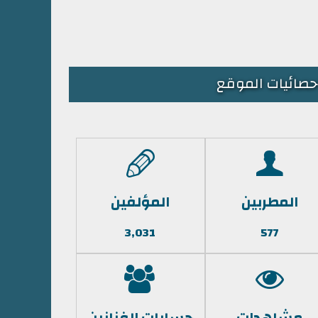
حصائيات الموقع
المطربين
المؤلفين
3,031
577
مشاهدات
حسابات الفنانين