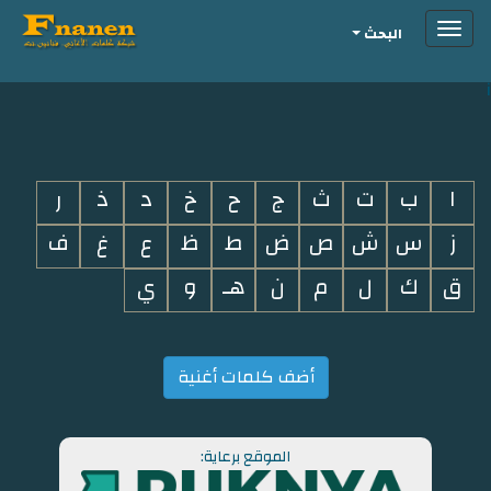
Toggle
البحث
navigation
i
ا
ب
ت
ث
ج
ح
خ
د
ذ
ر
ز
س
ش
ص
ض
ط
ظ
ع
غ
ف
ق
ك
ل
م
ن
هـ
و
ي
أضف كلمات أغنية
الموقع برعاية: