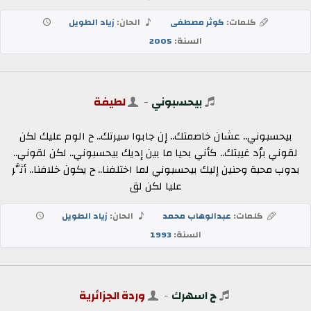
كلمات:
كوثر مصطفى
الحان:
زياد الطويل
السنة:
2005
بيحسبوني
-
لطيفة
بيحسبوني.. عشان خاصمتك.. إن جابوا سيرتك.. ح الوم عليك لكن
لقوني برُد غيبتك.. كأني بحيا ما بين إديك بيحسبوني.. لكن لقوني..
بدوب محبة وحنين إليك بيحسبوني لما اختلفنا.. ح يكون خلافنا.. أثَّر
عليا لكن لق
كلمات:
عبدالوهاب محمد
الحان:
زياد الطويل
السنة:
1993
ح اسهرك
-
وردة الجزائرية