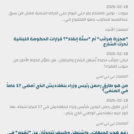
2026-02-18
بيروت - بولين فاضللم يمر حتى اليوم على الدراما اللبنانية ممثل من نسق
عبدالمجيد مجذوب، وهو المطبوع في...
المصدر: الأنباء
"مجزرة ضرائب" أم "سلّة إنقاذ"؟ قرارات الحكومة اللبنانية
تحرك الشارع
2026-02-18
لبنان: ضرائب جديدة تُشعل الشارع والبرلمان.. هل تموّل الدولة الأجور من
جيوب الفقراء؟
المصدر: بي بي سي
من هو طارق رحمن رئيس وزراء بنغلاديش الذي أمضى 17 عاماً
في المنفى؟
2026-02-18
أدى طارق رحمن اليمين كرئيس وزراء لبنغلاديش في 17 فبراير/شباط، بعد
فوز حزبه بنغلاديش الوطني الذي ينتم...
المصدر: بي بي سي
رغم هدير الجبهات.. واشنطن وكييف تتحدثان عن "تقدم" في