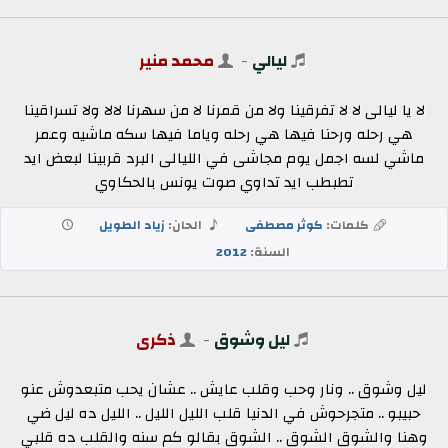
ليالي
-
محمد منير
لا يا ليالى لا لا تفرقينا ولا من قمرنا لا من سهرنا لالا ولا تسراقينا
هي رحله ورحنا فيها هي رحله وياما فيها سكه ماشيه وعمر
ماشي لسه اجمل يوم مجاشى في الليالى البرد قربينا لبعض ايد
تطبطب ايد تداوي صوت يونس بالحكاوي
كلمات:
كوثر مصطفى
الحان:
زياد الطويل
السنة:
2012
ليل وشوق
-
ذكرى
ليل وشوق .. ونار وحب وقلب عايش .. عشان يحب متبعدوش عنو
حبيبو .. متجرحوش في الدنيا قلب الليل الليل .. الليل ده ليل ضي
وهنا والشوق الشوق .. الشوق بقالو كم سنه والقلب ده قلبي