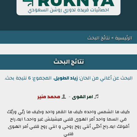
احصائيات فريدة لدوري روشن السعودي
الرئيسية
> نتائج البحث
نتائج البحث
البحث عن أغاني من الحان:
زياد الطويل
، المجموع: 6 نتيجة بحث.
امر الهوى
-
محمد منير
كيف ما الشمس واحده كيف ما القمر واحد وكيف ما ربّي وربّك
في السما واحد أمر الهوى قلبي ميشيلش غير واحد..! ايه..راح
أقولك ايه..راح أخبّي أنتي روح روحي و انتي روح قلبي أمر الهوى
قلبي