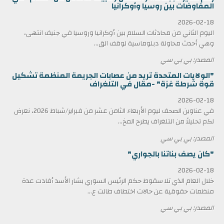
المفاوضات بين روسيا وأوكرانيا
2026-02-18
اليوم الثاني من محادثات السلام بين أوكرانيا وروسيا في جنيف انتهى،
وهي أحدث محاولة دبلوماسية لوقف الق...
المصدر: بي بي سي
"الولايات المتحدة تريد من عصابات الجريمة المنظمة تشكيل
قوة شرطة غزة" -مقال في التلغراف
2026-02-18
في عناوين الصحف ليوم الأربعاء الثامن عشر من فبراير/شباط 2026، نعرض
لكم تحليلاً من التلغراف يطرح المخ...
المصدر: بي بي سي
"كان يصف بناتنا بالجواري"
2026-02-18
خلال العام الذي تلا سقوط حكم الرئيس السوري بشار الأسد أفادت عدة
منظمات حقوقية عن حالات اختطاف طالت ع...
المصدر: بي بي سي