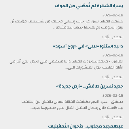
يسرا: الشهرة لم تُحصّني من الخوف
2026-02-18
كشفت الفنانة يسرا، عن جانب إنساني مختلف من شخصيتها، مؤكدة أن
بريق النجومية لم يمنحها حصانة ضد مشاعر...
المصدر: الأنباء
داليا: استنوا «ليلى» في «روج أسود»
2026-02-18
القاهرة - محمد صلاحردت الفنانة داليا مصطفى على الجدل الذي أثير في
الأيام الماضية حول المنشورات التي...
المصدر: الأنباء
جديد نسرين طافش.. «أرض جديدة»
2026-02-18
دمشق - هدى العبودكشفت الفنانة نسرين طافش عن إطلاقها
بودكاست خلال رمضان المقبل، لتطل على جمهورها بعيد...
المصدر: الأنباء
عبدالمجيد مجذوب.. دنجوان الثمانينيات