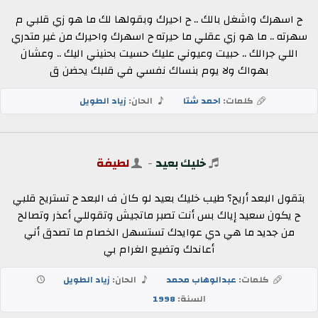
ح اسهرك واشغل بالك .. ح احيرك وبقولها لك ما هو زي قلبي م
سهرته .. ما هو زي عقلي ما حيرته ح اسهرك واحيرك من غير متدري
اللي جرالك .. حبيت وعيوني عليك حسيت بحنيني اليك .. وعشان
بهواك ولا يوم بنساك نفسي في قلبك يحضن ق
كلمات:
احمد شتا
الحان:
زياد الطويل
خليك بعيد
-
لطيفة
بتقول البعد أريح؟ طيب خليك بعيد لو كان ف البعد ح تستريح قلبي
ح يكون سعيد إياك بس أنت تصبر ماتجيش وتقوللي أعذر وتصالح
من جديد ما هي دي عوايدك تستسهل الخصام ما تصدق أني
أعاندك وتضيع الغرام بي
كلمات:
عبدالوهاب محمد
الحان:
زياد الطويل
السنة:
1998