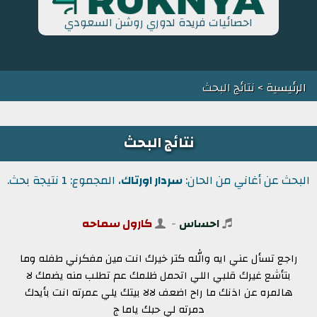
احصائيات فريدة لدوري روشن السعودي
الرئيسية
> نتائج البحث
نتائج البحث
البحث عن أغاني من الحان:
سردار اورتاك
، المجموع: 1 نتيجة بحث.
احساس
-
كارول سماحه
راجع تسأل عني ايه والله كتر خيرك انت مين مفكرني طفله وما
بتأشع غيرك قلبي اللي اتحمل ظلمك عم تطلب منه يضمك لا
هالمره عن اذنك ما راح اضعف لالا بيتك يلي عمرته انت بأيدك
دمرته لي حبك ياما ج