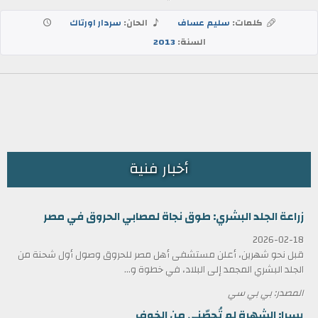
كلمات:
سليم عساف
الحان:
سردار اورتاك
السنة:
2013
أخبار فنية
زراعة الجلد البشري: طوق نجاة لمصابي الحروق في مصر
2026-02-18
قبل نحو شهرين، أعلن مستشفى أهل مصر للحروق وصول أول شحنة من
الجلد البشري المجمد إلى البلاد، في خطوة و...
المصدر: بي بي سي
يسرا: الشهرة لم تُحصّني من الخوف