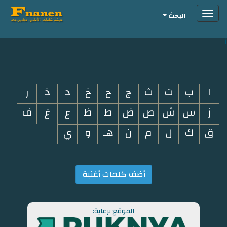
Toggle
البحث
navigation
i
ا
ب
ت
ث
ج
ح
خ
د
ذ
ر
ز
س
ش
ص
ض
ط
ظ
ع
غ
ف
ق
ك
ل
م
ن
هـ
و
ي
أضف كلمات أغنية
الموقع برعاية: