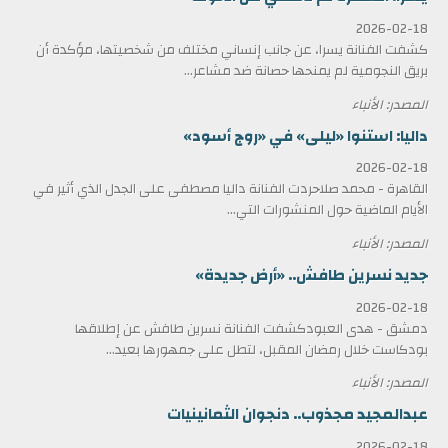
2026-02-18
كشفت الفنانة يسرا، عن جانب إنساني مختلف من شخصيتها، مؤكدة أن
بريق النجومية لم يمنحها حصانة ضد مشاعر...
المصدر: الأنباء
داليا: استنوا «ليلى» في «روج أسود»
2026-02-18
القاهرة - محمد صلاحردت الفنانة داليا مصطفى على الجدل الذي أثير في
الأيام الماضية حول المنشورات التي...
المصدر: الأنباء
جديد نسرين طافش.. «أرض جديدة»
2026-02-18
دمشق - هدى العبودكشفت الفنانة نسرين طافش عن إطلاقها
بودكاست خلال رمضان المقبل، لتطل على جمهورها بعيد...
المصدر: الأنباء
عبدالمجيد مجذوب.. دنجوان الثمانينيات
2026-02-18