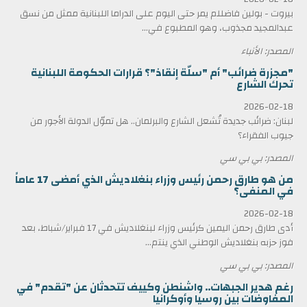
بيروت - بولين فاضللم يمر حتى اليوم على الدراما اللبنانية ممثل من نسق
عبدالمجيد مجذوب، وهو المطبوع في...
المصدر: الأنباء
"مجزرة ضرائب" أم "سلّة إنقاذ"؟ قرارات الحكومة اللبنانية
تحرك الشارع
2026-02-18
لبنان: ضرائب جديدة تُشعل الشارع والبرلمان.. هل تموّل الدولة الأجور من
جيوب الفقراء؟
المصدر: بي بي سي
من هو طارق رحمن رئيس وزراء بنغلاديش الذي أمضى 17 عاماً
في المنفى؟
2026-02-18
أدى طارق رحمن اليمين كرئيس وزراء لبنغلاديش في 17 فبراير/شباط، بعد
فوز حزبه بنغلاديش الوطني الذي ينتم...
المصدر: بي بي سي
رغم هدير الجبهات.. واشنطن وكييف تتحدثان عن "تقدم" في
المفاوضات بين روسيا وأوكرانيا