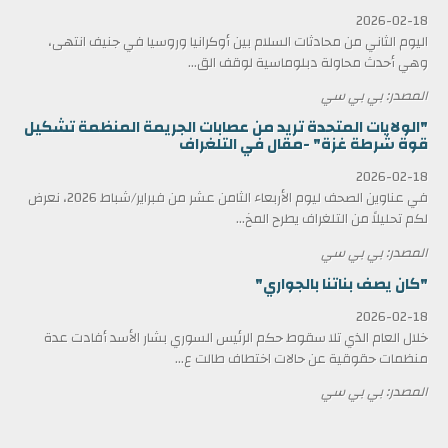
2026-02-18
اليوم الثاني من محادثات السلام بين أوكرانيا وروسيا في جنيف انتهى،
وهي أحدث محاولة دبلوماسية لوقف الق...
المصدر: بي بي سي
"الولايات المتحدة تريد من عصابات الجريمة المنظمة تشكيل
قوة شرطة غزة" -مقال في التلغراف
2026-02-18
في عناوين الصحف ليوم الأربعاء الثامن عشر من فبراير/شباط 2026، نعرض
لكم تحليلاً من التلغراف يطرح المخ...
المصدر: بي بي سي
"كان يصف بناتنا بالجواري"
2026-02-18
خلال العام الذي تلا سقوط حكم الرئيس السوري بشار الأسد أفادت عدة
منظمات حقوقية عن حالات اختطاف طالت ع...
المصدر: بي بي سي