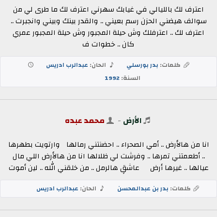
اعترف لك بالليالي في غيابك سهرني اعترف لك ما طرى لي من
سوالف هيضني الحزن رسم بعيني .. والقدر بينك وبيني وانجبرت ..
اعترف لك .. اعترفلك وش حيلة المجبور وش حيلة المجبور عمري
كان .. خطوات ف
كلمات:
بدر بورسلي
الحان:
عبدالرب ادريس
السنة:
1992
الأرض
-
محمد عبده
انا من هالأرض .. أمي الصحراء .. احضنتني رمالها وارتويت بطهرها
.. أطعمتني تمرها .. وفرشت لي ظلالها انا من هالأرض اللي مال
عيالها .. غيرها أرض عاشقٍ هالرمل .. من خلقني الله .. لين أموت
كلمات:
بدر بن عبدالمحسن
الحان:
عبدالرب ادريس