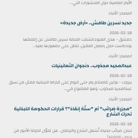
الأيام الماضية حول المنشورات التي...
المصدر: الأنباء
جديد نسرين طافش.. «أرض جديدة»
2026-02-18
دمشق - هدى العبودكشفت الفنانة نسرين طافش عن إطلاقها
بودكاست خلال رمضان المقبل، لتطل على جمهورها بعيد...
المصدر: الأنباء
عبدالمجيد مجذوب.. دنجوان الثمانينيات
2026-02-18
بيروت - بولين فاضللم يمر حتى اليوم على الدراما اللبنانية ممثل من نسق
عبدالمجيد مجذوب، وهو المطبوع في...
المصدر: الأنباء
"مجزرة ضرائب" أم "سلّة إنقاذ"؟ قرارات الحكومة اللبنانية
تحرك الشارع
2026-02-18
لبنان: ضرائب جديدة تُشعل الشارع والبرلمان.. هل تموّل الدولة الأجور من
جيوب الفقراء؟