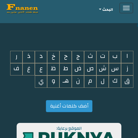
Toggle
البحث
navigation
i
ا
ب
ت
ث
ج
ح
خ
د
ذ
ر
ز
س
ش
ص
ض
ط
ظ
ع
غ
ف
ق
ك
ل
م
ن
هـ
و
ي
أضف كلمات أغنية
الموقع برعاية: