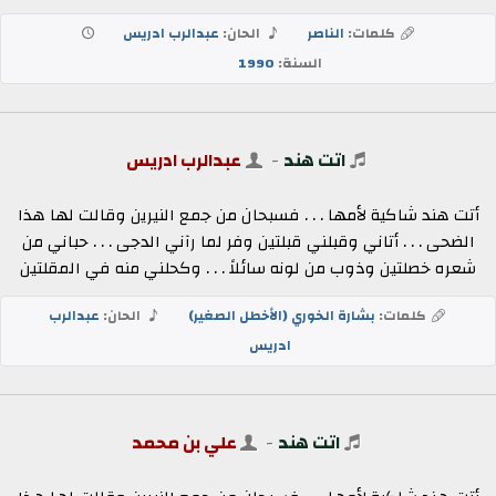
كلمات:
الناصر
الحان:
عبدالرب ادريس
السنة:
1990
اتت هند
-
عبدالرب ادريس
أتت هند شاكية لأمها . . . فسبحان من جمع النيرين وقالت لها هذا
الضحى . . . أتاني وقبلني قبلتين وفر لما رآني الدجى . . . حباني من
شعره خصلتين وذوب من لونه سائلاً . . . وكحلني منه في المقلتين
كلمات:
بشارة الخوري (الأخطل الصغير)
الحان:
عبدالرب
ادريس
اتت هند
-
علي بن محمد