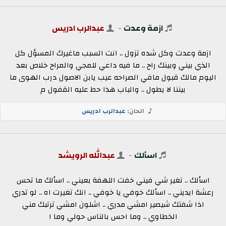
ازمة وعدت
-
عبدالرب ادريس
ازمة وعدت وكل شده تزول .. انت السبب ماغيرك المسؤل كل
الذي بيني وبينك راح .. ما فيه داعي للمجي والمراح خلاص بعد
اليوم مالك قبول مافي الصراحه عيب يابن الاصول درب الهوى ما
بيننا لا يطول .. والباب هذا حط عليه القفول م
الحان:
عبدالرب ادريس
اسألك
-
عبدالله الرويشد
اسألك .. تغير شي فيني خفت اللهفة بعيني .. اسألك ما تحس
رعشة ايديني .. اسألك خوفي يا خوفي .. انك تغيرت اه .. لو تدري
اذا شفتك شيصير امشي مدري .. اشلون امشي ترتبك مني
الخطاوي .. وما احس بالناس حولي وما ا