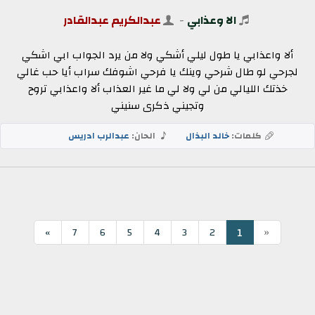
الا وعذابي
-
عبدالكريم عبدالقادر
ألا واعذابي يا طول ليلي أشكي ولا من يرد الجواب ابي اشكي
لجرحي لو طال شرحي وينك يا فرحي اشوفك سراب أيا حب غالي
خذتك الليالي من لي ولا لي ما غير العذاب ألا واعذابي تروح
وتجيني ذكرى سنيني
كلمات:
خالد البذال
الحان:
عبدالرب ادريس
«
1
»
7
6
5
4
3
2