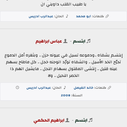
يا طبيب القلب داويني ان
كلمات:
ابو محمد
الحان:
عبدالرب ادريس
ابتسم
-
عباس ابراهيم
إبتسَـم بشفاه ..ودموعه تسيل في عيونه حزن .. وبثغره أمل الدموع
تجرّح الخد الأسيل .. والشفاه تورّد الوجنه خجل .. كل ماطاح بسهم
عينه قتيل .. إنتشى المقتول بسهام النجل .. مايشيل الهم ذا
الخصر النحيل .. ولا
كلمات:
خالد الفيصل
الحان:
عبدالرب ادريس
السنة:
2008
ابتسم
-
ابراهيم الحكمي