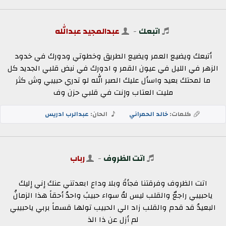
اتبعك
-
عبدالمجيد عبدالله
أتبعك ويضيع العمر ويضيع الطريق وخطوتي ودورك في خدود
الزهر في الليل في عيون القمر و ادورك في نبض قلبي الجديد كل
ما لمحتك بعيد واسأل عليك الصبر الله لو تدري حبيبي وش كثر
مليت العتاب وإنت في قلبي حزن وف
كلمات:
خالد الحمراني
الحان:
عبدالرب ادريس
اتت الظروف
-
رباب
اتت الظروف وفرقتنا فجأةً وبلا وداع ابعدتني عنك إني إليك
ياحبيبي راجعٌ والقلب ليس لهُ سواء حبيبً واحدُ أحقاً هذا الزمانُ
البعيدُ قد قدم والقلب زاد الي الحبيب تولها قسماً بربي ياحبيبي
لم أزل عن ذا الذ