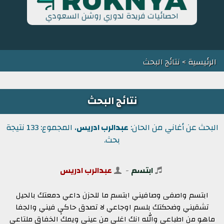
احصائيات فريدة لدوري روشن السعودي
الرئيسية
> نتائج البحث
نتائج البحث
البحث عن أغاني من الحان:
عبدالرب ادريس
، المجموع: 133 نتيجة
بحث.
ابتسم
-
عبدالرب ادريس
ابتسم واصفى وصافيني ابتسم ما للحزن داعي دمعتك بالحيل
تشقيني وضحكتك بلسم اوجاعي لا تصدق حاكيٍ فيني والجفا
ماهو من اطباعي والله انك اغلى من عيني ويمك الخفاق ملتاعي