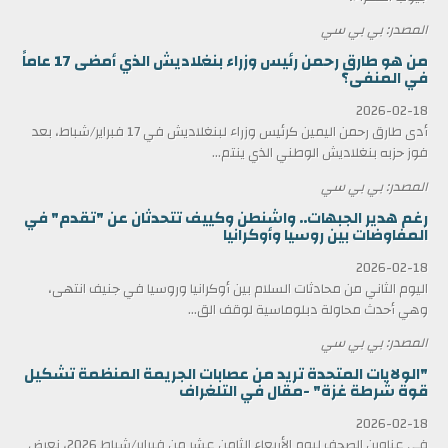
المصدر: بي بي سي
من هو طارق رحمن رئيس وزراء بنغلاديش الذي أمضى 17 عاماً
في المنفى؟
2026-02-18
أدى طارق رحمن اليمين كرئيس وزراء لبنغلاديش في 17 فبراير/شباط، بعد
فوز حزبه بنغلاديش الوطني الذي ينتم...
المصدر: بي بي سي
رغم هدير الجبهات.. واشنطن وكييف تتحدثان عن "تقدم" في
المفاوضات بين روسيا وأوكرانيا
2026-02-18
اليوم الثاني من محادثات السلام بين أوكرانيا وروسيا في جنيف انتهى،
وهي أحدث محاولة دبلوماسية لوقف الق...
المصدر: بي بي سي
"الولايات المتحدة تريد من عصابات الجريمة المنظمة تشكيل
قوة شرطة غزة" -مقال في التلغراف
2026-02-18
في عناوين الصحف ليوم الأربعاء الثامن عشر من فبراير/شباط 2026، نعرض