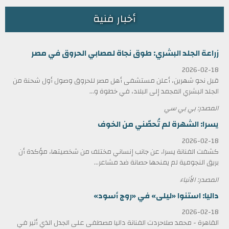
أخبار فنية
زراعة الجلد البشري: طوق نجاة لمصابي الحروق في مصر
2026-02-18
قبل نحو شهرين، أعلن مستشفى أهل مصر للحروق وصول أول شحنة من
الجلد البشري المجمد إلى البلاد، في خطوة و...
المصدر: بي بي سي
يسرا: الشهرة لم تُحصّني من الخوف
2026-02-18
كشفت الفنانة يسرا، عن جانب إنساني مختلف من شخصيتها، مؤكدة أن
بريق النجومية لم يمنحها حصانة ضد مشاعر...
المصدر: الأنباء
داليا: استنوا «ليلى» في «روج أسود»
2026-02-18
القاهرة - محمد صلاحردت الفنانة داليا مصطفى على الجدل الذي أثير في