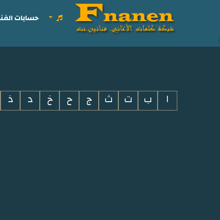
حسابات الفنا
i
ا
ب
ت
ث
ج
ح
خ
د
ذ