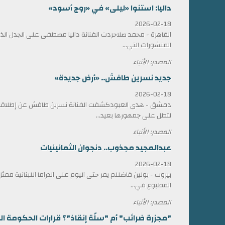
داليا: استنوا «ليلى» في «روج أسود»
2026-02-18
القاهرة - محمد صلاحردت الفنانة داليا مصطفى على الجدل الذي 
المنشورات التي...
المصدر: الأنباء
جديد نسرين طافش.. «أرض جديدة»
2026-02-18
دمشق - هدى العبودكشفت الفنانة نسرين طافش عن إطلاقها
لتطل على جمهورها بعيد...
المصدر: الأنباء
عبدالمجيد مجذوب.. دنجوان الثمانينيات
2026-02-18
بيروت - بولين فاضللم يمر حتى اليوم على الدراما اللبنانية 
المطبوع في...
المصدر: الأنباء
"مجزرة ضرائب" أم "سلّة إنقاذ"؟ قرارات الحكومة الل