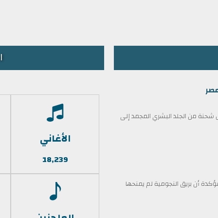
ا
مصر
حنة من الجلد البشري المجمد إلى
الأغاني
18,239
كدة أن بريق النجومية لم يمنحها
الملحنين