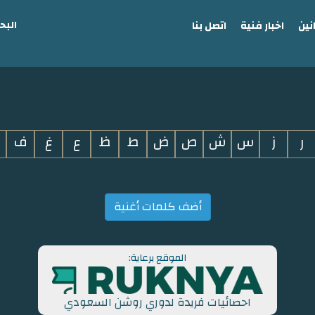
البح
نين
اخبار فنية
اتصل بنا
ر
ز
س
ش
ص
ض
ط
ظ
ع
غ
ف
أضف كلمات أغنية
الموقع برعاية:
احصائيات فريدة لدوري روشن السعودي