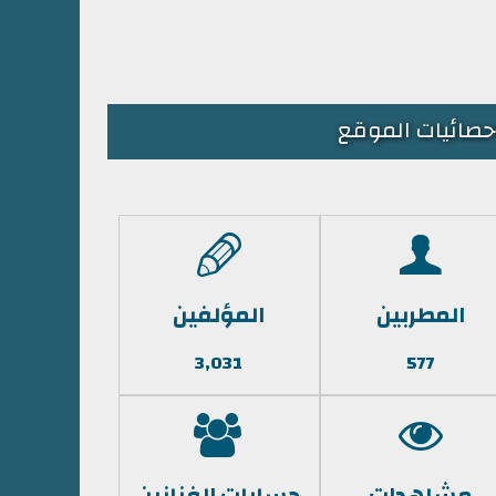
حصائيات الموقع
المطربين
المؤلفين
3,031
577
مشاهدات
حسابات الفنانين