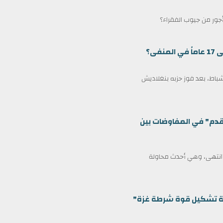
لأجور من جيوب الفقراء؟
ى؟
مين كرئيس وزراء لبنغلاديش في 17 فبراير/شباط، بعد فوز حزبه بنغلاديش
قدم" في المفاوضات بين
ف انتهى، وهي أحدث محاولة
ظمة تشكيل قوة شرطة غزة"