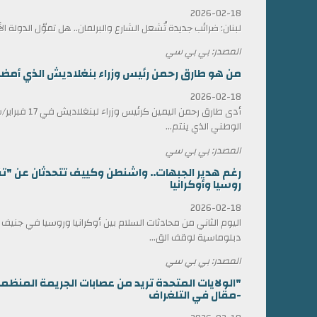
2026-02-18
لبنان: ضرائب جديدة تُشعل الشارع والبرلمان.. هل تموّل الدولة ا
المصدر: بي بي سي
من هو طارق رحمن رئيس وزراء بنغلاديش الذي أمضى 17 عاماً في المنف
2026-02-18
أدى طارق رحمن الي
الوطني الذي ينتم...
المصدر: بي بي سي
رغم هدير الجبهات.. واشنطن وكييف تتحدثان عن "ت
روسيا وأوكرانيا
2026-02-18
اليوم الثاني من محادثات السلام بين أوكرانيا وروسيا في جني
دبلوماسية لوقف الق...
المصدر: بي بي سي
"الولايات المتحدة تريد من عصابات الجريمة المن
-مقال في التلغراف