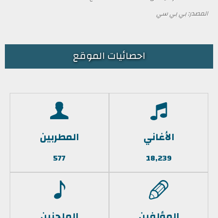
المصدر: بي بي سي
احصائيات الموقع
الأغاني
المطربين
577
18,239
المؤلفين
الملحنين