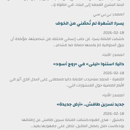
الجلد البشري المجمد إلى البلاد، في خطوة و...
المصدر: بي بي سي
يسرا: الشهرة لم تُحصّني من الخوف
2026-02-18
كشفت الفنانة يسرا، عن جانب إنساني مختلف من شخصيتها، مؤكدة أن
بريق النجومية لم يمنحها حصانة ضد مشاعر...
المصدر: الأنباء
داليا: استنوا «ليلى» في «روج أسود»
2026-02-18
القاهرة - محمد صلاحردت الفنانة داليا مصطفى على الجدل الذي أثير في
الأيام الماضية حول المنشورات التي...
المصدر: الأنباء
جديد نسرين طافش.. «أرض جديدة»
2026-02-18
دمشق - هدى العبودكشفت الفنانة نسرين طافش عن إطلاقها
بودكاست خلال رمضان المقبل، لتطل على جمهورها بعيد...