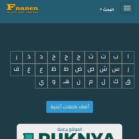
Toggle
البحث
navigation
i
ا
ب
ت
ث
ج
ح
خ
د
ذ
ر
ز
س
ش
ص
ض
ط
ظ
ع
غ
ف
ق
ك
ل
م
ن
هـ
و
ي
أضف كلمات أغنية
الموقع برعاية: