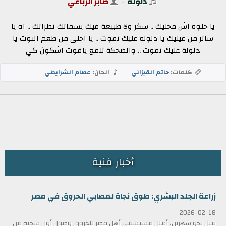
دلوله
-
صابر الرباعي
يا حلوة اش محليك .. سكر ولا طبيعة فيك بسماتك نظراتك .. اه يا
ساتر من عينيك يا دلولة عليك نموت .. يا احلى من طعم التوت يا
دلولة عليك نموت .. والضحكة تلمع ياقوت اشكون كي
كلمات:
حاتم القيزاني
الحان:
عصام الشرايطي
أخبار فنية
زراعة الجلد البشري: طوق نجاة لمصابي الحروق في مصر
2026-02-18
قبل نحو شهرين، أعلن مستشفى أهل مصر للحروق وصول أول شحنة من