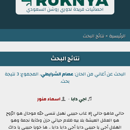
احصائيات فريدة لدوري روشن السعودي
الرئيسية
> نتائج البحث
نتائج البحث
البحث عن أغاني من الحان:
عصام الشرايطي
، المجموع: 3 نتيجة
بحث.
اجي دابا
-
اسماء منور
حالي ماهو حالي إلا غاب حبيبي نهبل ننسى حبّه موحال هو الرّوح
هو العقل العيشة بلا بيه ظلام حياتي حزن وكآبة نجمة وهو
الهلال أجي يا حبيبي دابا أجي دابا دابا .. ها خويا حبيبي يا داك