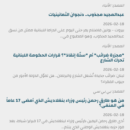
المصدر: الأنباء
عبدالمجيد مجذوب.. دنجوان الثمانينيات
2026-02-18
بيروت - بولين فاضللم يمر حتى اليوم على الدراما اللبنانية ممثل من نسق
عبدالمجيد مجذوب، وهو المطبوع في...
المصدر: الأنباء
"مجزرة ضرائب" أم "سلّة إنقاذ"؟ قرارات الحكومة اللبنانية
تحرك الشارع
2026-02-18
لبنان: ضرائب جديدة تُشعل الشارع والبرلمان.. هل تموّل الدولة الأجور من
جيوب الفقراء؟
المصدر: بي بي سي
من هو طارق رحمن رئيس وزراء بنغلاديش الذي أمضى 17 عاماً
في المنفى؟
2026-02-18
أدى طارق رحمن اليمين كرئيس وزراء لبنغلاديش في 17 فبراير/شباط، بعد
فوز حزبه بنغلاديش الوطني الذي ينتم...