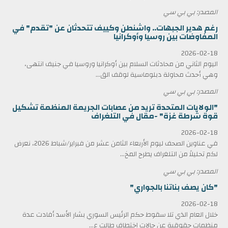
المصدر: بي بي سي
رغم هدير الجبهات.. واشنطن وكييف تتحدثان عن "تقدم" في
المفاوضات بين روسيا وأوكرانيا
2026-02-18
اليوم الثاني من محادثات السلام بين أوكرانيا وروسيا في جنيف انتهى،
وهي أحدث محاولة دبلوماسية لوقف الق...
المصدر: بي بي سي
"الولايات المتحدة تريد من عصابات الجريمة المنظمة تشكيل
قوة شرطة غزة" -مقال في التلغراف
2026-02-18
في عناوين الصحف ليوم الأربعاء الثامن عشر من فبراير/شباط 2026، نعرض
لكم تحليلاً من التلغراف يطرح المخ...
المصدر: بي بي سي
"كان يصف بناتنا بالجواري"
2026-02-18
خلال العام الذي تلا سقوط حكم الرئيس السوري بشار الأسد أفادت عدة
منظمات حقوقية عن حالات اختطاف طالت ع...