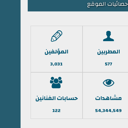
حصائيات الموقع
المطربين
المؤلفين
3,031
577
مشاهدات
حسابات الفنانين
122
54,344,549