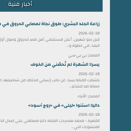
أخبار فنية
زراعة الجلد البشري: طوق نجاة لمصابي الحروق في 
2026-02-18
قبل نحو شهرين، أعلن مستشفى أهل مصر للحروق وصول أول ش
البلاد، في خطوة و...
المصدر: بي بي سي
يسرا: الشهرة لم تُحصّني من الخوف
2026-02-18
كشفت الفنانة يسرا، عن جانب إنساني مختلف من شخصيتها، مؤ
حصانة ضد مشاعر...
المصدر: الأنباء
داليا: استنوا «ليلى» في «روج أسود»
2026-02-18
القاهرة - محمد صلاحردت الفنانة داليا مصطفى على الجدل الذي 
المنشورات التي...