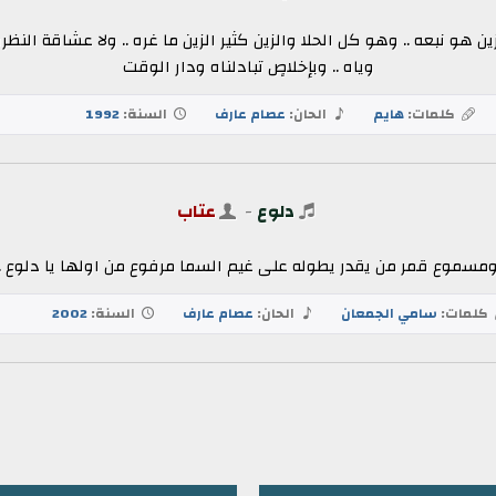
هو نبعه .. وهو كل الحلا والزين كثير الزين ما غره .. ولا عشاقة النظره 
وياه .. وبإخلاصٍ تبادلناه ودار الوقت
كلمات:
هايم
الحان:
عصام عارف
السنة:
1992
دلوع
-
عتاب
سموع قمر من يقدر يطوله على غيم السما مرفوع من اولها يا دلوع .. من
كلمات:
سامي الجمعان
الحان:
عصام عارف
السنة:
2002