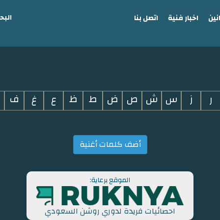
البح
نين
اخبار فنية
اتصل بنا
ر
ز
س
ش
ص
ض
ط
ظ
ع
غ
ف
أضف كلمات أغنية
الموقع برعاية:
احصائيات فريدة لدوري روشن السعودي