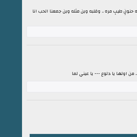
حنونٍ طيبٍ مره .. وقلبه وين مثله وين جمعنا الحب انا
 اولها يا دلوع --- يا عيني لما