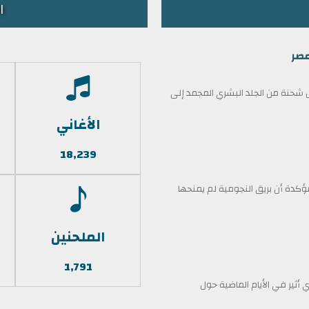
ا
مصر
حنة من الجلد البشري المجمد إلى
الأغاني
18,239
كدة أن بريق النجومية لم يمنحها
الملحنين
1,791
أثير في الأيام الماضية حول