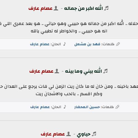
الله اكبر من جماله
-
عصام عارف
حلاله .. الله اكبر من جماله هو حبيبي وهو حياتي .. هو بعد عمري اللي 
انه هو حبيبي .. والخواطر له تطيبي يالله
كلمات:
فهد بن مشعل
الحان:
عصام عارف
الله بيني وما بينه
-
عصام عارف
العهد باخينه ..‏ ومن خان له ما كان ريت الزمن لي فات يرجع على العدا
وكم اقسم ..‏ بالحب والاشجان ريت
كلمات:
حسين المحضار
الحان:
عصام عارف
حياوي
-
عصام عارف