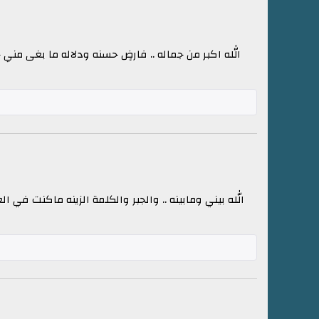
الله اكبر من جماله .. فارضٍ حسنه ودلاله ما بغى مني 
الله بيني ومابينه .. والجبر والكلمة الزينه ماكنت في 