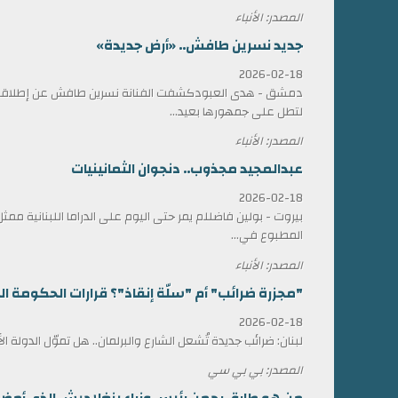
المصدر: الأنباء
جديد نسرين طافش.. «أرض جديدة»
2026-02-18
دمشق - هدى العبودكشفت الفنانة نسرين طافش عن إطلاقها
لتطل على جمهورها بعيد...
المصدر: الأنباء
عبدالمجيد مجذوب.. دنجوان الثمانينيات
2026-02-18
بيروت - بولين فاضللم يمر حتى اليوم على الدراما اللبنانية 
المطبوع في...
المصدر: الأنباء
"مجزرة ضرائب" أم "سلّة إنقاذ"؟ قرارات الحكومة الل
2026-02-18
لبنان: ضرائب جديدة تُشعل الشارع والبرلمان.. هل تموّل الدولة ا
المصدر: بي بي سي