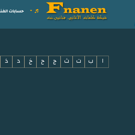
حسابات الفنا
i
ا
ب
ت
ث
ج
ح
خ
د
ذ