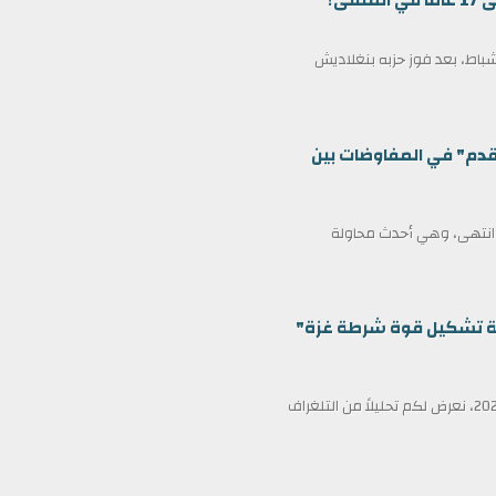
ى؟
مين كرئيس وزراء لبنغلاديش في 17 فبراير/شباط، بعد فوز حزبه بنغلاديش
قدم" في المفاوضات بين
ف انتهى، وهي أحدث محاولة
ظمة تشكيل قوة شرطة غزة"
في عناوين الصحف ليوم الأربعاء الثامن عشر من فبراير/شباط 2026، نعرض لكم تحليلاً من التلغراف