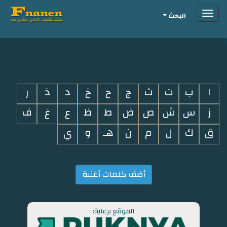
Toggle
البحث
navigation
i
ا
ب
ت
ث
ج
ح
خ
د
ذ
ر
ز
س
ش
ص
ض
ط
ظ
ع
غ
ف
ق
ك
ل
م
ن
هـ
و
ي
أضف كلمات أغنية
الموقع برعاية: