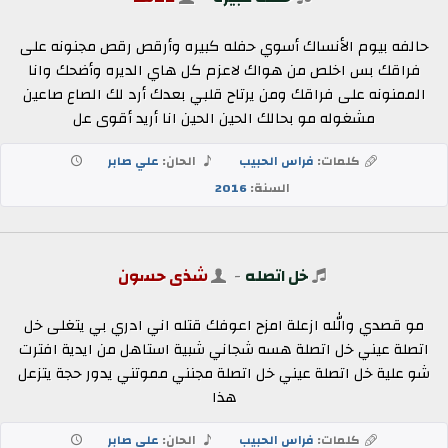
حالفه بيوم الأنساك أسوي حفله كبيره وأرقص رقص مجنونه على
فراقك بس اخلص من هواك لاعزم كل هاي الديره وأضحك وانا
الممنونه على فراقك ومن يرتاح قلبي بعدك أرد لك الصاع صاعين
مشغوله مو بحالك الحين الحين انا أريد أقوى عل
كلمات:
فراس الحبيب
الحان:
علي صابر
السنة:
2016
خل اتصله
-
شذى حسون
مو قصدي والله ازعلة امزح اعوفك قتله اني ادري بي يتغلى خل
اتصلة عيني خل اتصلة هسه شجاني شبية استاهل من ايدية افترت
شو علية خل اتصلة عيني خل اتصلة مجنني مموتني يدور حجة يتزعل
هذا
كلمات:
فراس الحبيب
الحان:
علي صابر