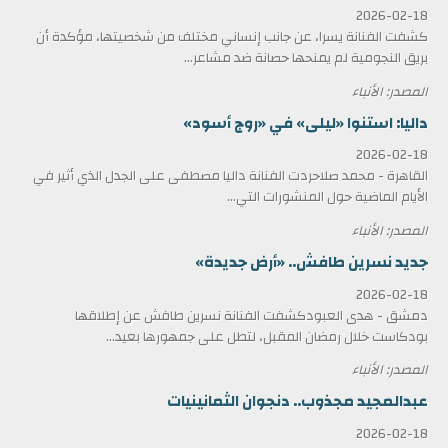
2026-02-18
كشفت الفنانة يسرا، عن جانب إنساني مختلف من شخصيتها، مؤكدة أن
بريق النجومية لم يمنحها حصانة ضد مشاعر...
المصدر: الأنباء
داليا: استنوا «ليلى» في «روج أسود»
2026-02-18
القاهرة - محمد صلاحردت الفنانة داليا مصطفى على الجدل الذي أثير في
الأيام الماضية حول المنشورات التي...
المصدر: الأنباء
جديد نسرين طافش.. «أرض جديدة»
2026-02-18
دمشق - هدى العبودكشفت الفنانة نسرين طافش عن إطلاقها
بودكاست خلال رمضان المقبل، لتطل على جمهورها بعيد...
المصدر: الأنباء
عبدالمجيد مجذوب.. دنجوان الثمانينيات
2026-02-18