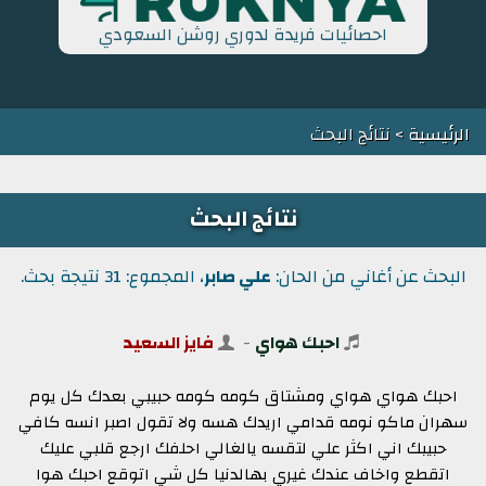
احصائيات فريدة لدوري روشن السعودي
الرئيسية
> نتائج البحث
نتائج البحث
البحث عن أغاني من الحان:
علي صابر
، المجموع: 31 نتيجة بحث.
احبك هواي
-
فايز السعيد
احبك هواي هواي ومشتاق كومه كومه حبيبي بعدك كل يوم
سهران ماكو نومه قدامي اريدك هسه ولا تقول اصبر انسه كافي
حبيبك اني اكثر علي لتقسه يالغالي احلفك ارجع قلبي عليك
اتقطع واخاف عندك غيري بهالدنيا كل شي اتوقع احبك هوا