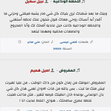
اللحظه الوداعيه
-
نبيل شعيل
وينك ما بعد شفناك ترى بلياك كل شي صار يشبه ضيقتي وحزني ما
أقدر أبد أنساك روحي معاك قول شلون عنك لحظه أستغني
واللحظه الوداعيه كانت حيل عاديه أضحك لك وأنا المجروح
والدمعات مخفيه ومهما تبتعد
كلمات:
قصي عيسى
الحان:
علي صابر
السنة:
2020
المفروض
-
اصيل هميم
المفروض اعوفك من زمان كون من ذاك الوقت .. من عليا تغيرت
ليش منك ما تبت .. بس يالله من فات الاوان تعبي هان كل شي
بان الوعدني بوعده خان انطيتك فرصه تتغير .. مثل ماانت ضليت
غلطه عمري سامحتك .. هواي اغلاط عديت انا ا
كلمات:
رامي العبودي
الحان:
علي صابر