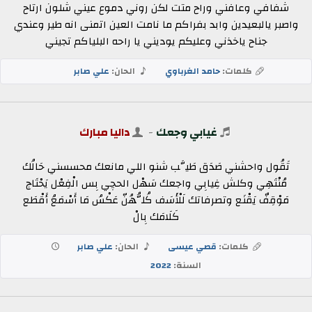
شفافي وعافني وراح متت لكن روني دموع عيني شلون ارتاح
واصبر يالبعيدين وابد بفراكم ما نامت العين اتمنى انه طير وعندي
جناح ياخذني وعليكم يوديني يا راحه البلياكم تجيني
كلمات:
حامد الغرباوي
الحان:
علي صابر
غيابي وجعك
-
داليا مبارك
تَقُول واحشني صَدَق طَيَّب شنو اللي مانعك محسسني حَالُك
مُنْتَهِي وكلش غِيابِي واجعك سَهْل الحچي بِس الْفِعْل يَحْتَاج
مَوْقِفٌ يَقْنَع وتصرفاتك لَلْأَسَف كُلُّهُنّ عَكْسُ مَا أَسْمَعُ أَقْطَع
كَلَامَك بِالْ
كلمات:
قصي عيسى
الحان:
علي صابر
السنة:
2022