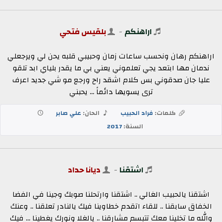
اراهنكم
-
بلقيس فتحي
اراهنكم رهان ونحسب ساعات زمان وحبيبي قلبه يحن لي ويرجعلي
ندمان مها ابتعد يجي تعلموني يعني بي ما يقدر بلياي ابد تلقو
عليا جان صدقوني بس كلام اشقد راح ورجع مو شي جديد اعرف
ترى يسويها دائماً ... يحبني
كلمات:
فراد الحبيب
الحان:
علي صابر
السنة:
2017
اشتقنا
-
ديانا حداد
اشتقنا يالحبيب الغالي .. اشتقنا وارتحلنا صوبك وجينا في الفضا
الخفاق سابقنا .. للقاء اتقدم خطاوينا فيك يالنادر تعلقنا .. وعنك
والله ما تخلينا معك تتبسم مشارقنا .. يالغلا ونورك يغطينا ... فيك