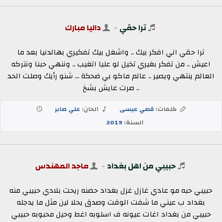
ترا حقي
-
داليا مبارك
ترا حقي اني افكر بيك .. واشغل بيك تفكيري بهالدنيا بعد ما
اعيش .. من تفكر بغيري تخيل لو عليا اتغيب .. وننهي حبنا ونتركه
العالم ينتهي ويصير .. عالم ماكو بي ضحكة ... شنو رأيك وصلت الحد
.. صرت عايش بشخ
كلمات:
قصي عيسى
الحان:
علي صابر
السنة:
2019
حبيبي من اهل بغداد
-
ماجد المهندس
حبيبي حبه مو عادي غازل غزل بغداد حضنه ريحت بلادي حبيبي منه
بغداد ب عيني ما شفت الوقت وصدق يحلا لين مثل ما يدجله
حبيبي من بغداد اغات عيونه ف اسلوبه اغط وحيل محبوبه حبيبي