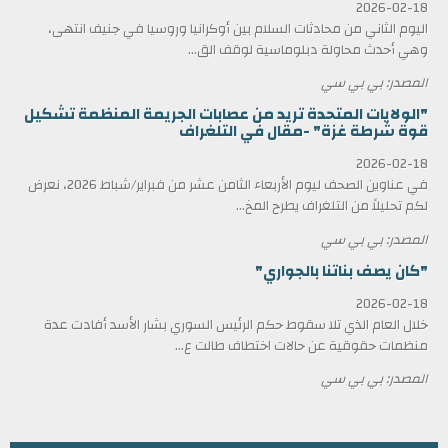
2026-02-18
اليوم الثاني من محادثات السلام بين أوكرانيا وروسيا في جنيف انتهى،
وهي أحدث محاولة دبلوماسية لوقف الق...
المصدر: بي بي سي
"الولايات المتحدة تريد من عصابات الجريمة المنظمة تشكيل
قوة شرطة غزة" -مقال في التلغراف
2026-02-18
في عناوين الصحف ليوم الأربعاء الثامن عشر من فبراير/شباط 2026، نعرض
لكم تحليلاً من التلغراف يطرح المخ...
المصدر: بي بي سي
"كان يصف بناتنا بالجواري"
2026-02-18
خلال العام الذي تلا سقوط حكم الرئيس السوري بشار الأسد أفادت عدة
منظمات حقوقية عن حالات اختطاف طالت ع...
المصدر: بي بي سي