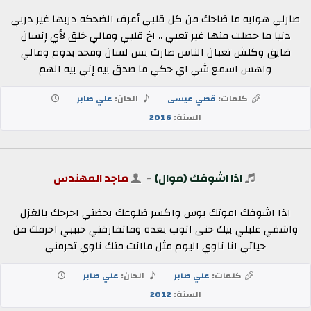
صارلي هوايه ما ضاحك من كل قلبي أعرف الضحكه دربها غير دربي
دنيا ما حصلت منها غير تعبي .. اخ قلبي ومالي خلق لأي إنسان
ضايق وكلش تعبان الناس صارت بس لسان ومحد يدوم ومالي
واهس اسمع شي اي حكي ما صدق بيه إني بيه الهم
كلمات:
قصي عيسى
الحان:
علي صابر
السنة:
2016
اذا اشوفك (موال)
-
ماجد المهندس
اذا اشوفك اموتك بوس واكسر ضلوعك بحضني اجرحك بالغزل
واشفي غليلي بيك حتى اتوب بعده وماتفارقني حبيبي احرمك من
حياتي انا ناوي اليوم مثل ماانت منك ناوي تحرمني
كلمات:
علي صابر
الحان:
علي صابر
السنة:
2012