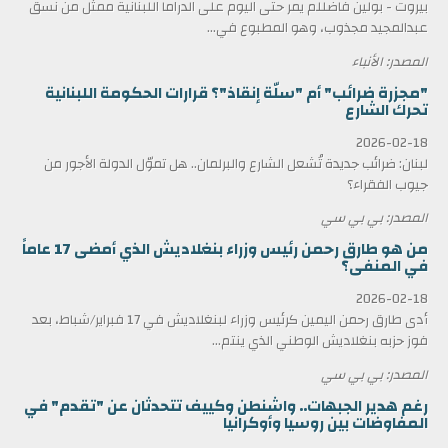
بيروت - بولين فاضللم يمر حتى اليوم على الدراما اللبنانية ممثل من نسق
عبدالمجيد مجذوب، وهو المطبوع في...
المصدر: الأنباء
"مجزرة ضرائب" أم "سلّة إنقاذ"؟ قرارات الحكومة اللبنانية
تحرك الشارع
2026-02-18
لبنان: ضرائب جديدة تُشعل الشارع والبرلمان.. هل تموّل الدولة الأجور من
جيوب الفقراء؟
المصدر: بي بي سي
من هو طارق رحمن رئيس وزراء بنغلاديش الذي أمضى 17 عاماً
في المنفى؟
2026-02-18
أدى طارق رحمن اليمين كرئيس وزراء لبنغلاديش في 17 فبراير/شباط، بعد
فوز حزبه بنغلاديش الوطني الذي ينتم...
المصدر: بي بي سي
رغم هدير الجبهات.. واشنطن وكييف تتحدثان عن "تقدم" في
المفاوضات بين روسيا وأوكرانيا