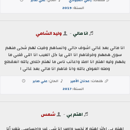
السنة:
2019
انا مالي
-
وليد الشامي
انا مالي بعد غالي اشوف حالي وانساهم وفيت لهم شجى منهم
سوى همهم وفرقاهم انا اللي بيا كل العيب انا اللي قلبي ما
يفهم وليه اهتم انا اصلا واعاتب ناس ما تهتم خلاص يالله انعقطع
وصله العوض بالله وانا فاهم انا مالي بعد غالي ا
كلمات:
عدنان الأمير
الحان:
علي صابر
السنة:
2017
اهتم بي
-
شمس
اهتم بي اكثر اهتم لا تخسر واصير انا شي غير واحساسي يتغير أنا