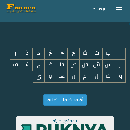
Toggle
البحث
navigation
i
ا
ب
ت
ث
ج
ح
خ
د
ذ
ر
ز
س
ش
ص
ض
ط
ظ
ع
غ
ف
ق
ك
ل
م
ن
هـ
و
ي
أضف كلمات أغنية
الموقع برعاية: