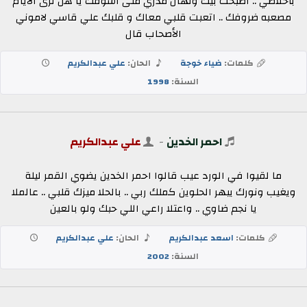
بأخلاصي .. اصبحت بيك ولهان مدري متى اشوفك يا هل ترى الأيام
مصعبه ضروفك .. اتعبت قلبي معاك و قلبك علي قاسي لاموني
الأصحاب قال
كلمات:
ضياء خوجة
الحان:
علي عبدالكريم
السنة:
1998
احمر الخدين
-
علي عبدالكريم
ما لقيوا في الورد عيب قالوا احمر الخدين يضوي القمر ليلة
ويغيب ونورك يبهر الحلوين كملك ربي .. بالحلا ميزك قلبي .. عالملا
يا نجم ضاوي .. واعتلا راعي اللي حبك ولو بالعين
كلمات:
اسعد عبدالكريم
الحان:
علي عبدالكريم
السنة:
2002