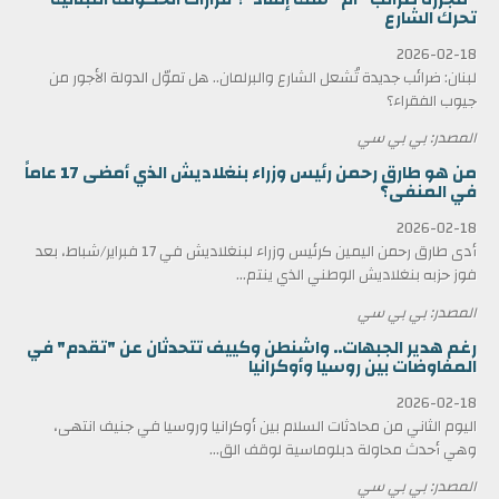
تحرك الشارع
2026-02-18
لبنان: ضرائب جديدة تُشعل الشارع والبرلمان.. هل تموّل الدولة الأجور من
جيوب الفقراء؟
المصدر: بي بي سي
من هو طارق رحمن رئيس وزراء بنغلاديش الذي أمضى 17 عاماً
في المنفى؟
2026-02-18
أدى طارق رحمن اليمين كرئيس وزراء لبنغلاديش في 17 فبراير/شباط، بعد
فوز حزبه بنغلاديش الوطني الذي ينتم...
المصدر: بي بي سي
رغم هدير الجبهات.. واشنطن وكييف تتحدثان عن "تقدم" في
المفاوضات بين روسيا وأوكرانيا
2026-02-18
اليوم الثاني من محادثات السلام بين أوكرانيا وروسيا في جنيف انتهى،
وهي أحدث محاولة دبلوماسية لوقف الق...
المصدر: بي بي سي