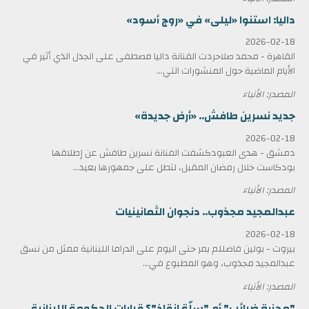
داليا: استنوا «ليلى» في «روج أسود»
2026-02-18
القاهرة - محمد صلاحردت الفنانة داليا مصطفى على الجدل الذي أثير في
الأيام الماضية حول المنشورات التي...
المصدر: الأنباء
جديد نسرين طافش.. «أرض جديدة»
2026-02-18
دمشق - هدى العبودكشفت الفنانة نسرين طافش عن إطلاقها
بودكاست خلال رمضان المقبل، لتطل على جمهورها بعيد...
المصدر: الأنباء
عبدالمجيد مجذوب.. دنجوان الثمانينيات
2026-02-18
بيروت - بولين فاضللم يمر حتى اليوم على الدراما اللبنانية ممثل من نسق
عبدالمجيد مجذوب، وهو المطبوع في...
المصدر: الأنباء
"مجزرة ضرائب" أم "سلّة إنقاذ"؟ قرارات الحكومة اللبنانية