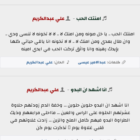
امنتك الحب
-
علي عبدالكريم
امنتك الحب .. يا خل صونه ومن امنك لا .. لا لا تخونه لا تنسى ودي ..
وان طال بعدي ومن امنك لا .. لا لا تخونه انا ياللي حياتي كلها
بإيدك رهينه وانا واثق تركت الحب في ايدي امينه
كلمات:
عبدالامير عيسى
الحان:
علي عبدالكريم
انا اشهد ان البدو
-
علي عبدالكريم
انا اشهد ان البدو حلوين حلوين ... وخفة الدم زودتهم حلاوة
عشرتهم الحلوه على الراس والعين ... مااحلى مرابعهم وذيك
الطراوة البدو فيهم كامل الملح والزين ... زادت غلاوتهم في
قلبي غلاوة يوم ٍ تذكرت يوم كن