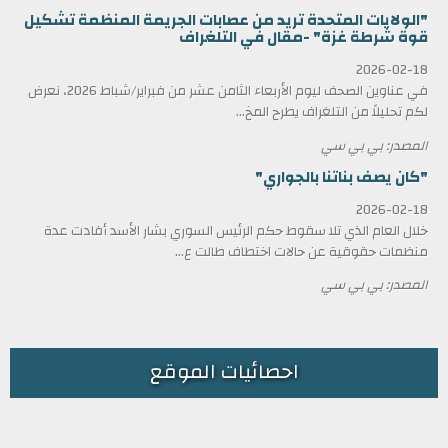
"الولايات المتحدة تريد من عصابات الجريمة المنظمة تشكيل
قوة شرطة غزة" -مقال في التلغراف
2026-02-18
في عناوين الصحف ليوم الأربعاء الثامن عشر من فبراير/شباط 2026، نعرض
لكم تحليلاً من التلغراف يطرح المخ...
المصدر: بي بي سي
"كان يصف بناتنا بالجواري"
2026-02-18
خلال العام الذي تلا سقوط حكم الرئيس السوري بشار الأسد أفادت عدة
منظمات حقوقية عن حالات اختطاف طالت ع...
المصدر: بي بي سي
احصائيات الموقع