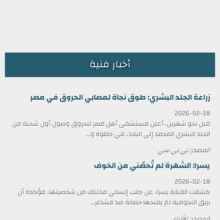
أخبار فنية
زراعة الجلد البشري: طوق نجاة لمصابي الحروق في مصر
2026-02-18
قبل نحو شهرين، أعلن مستشفى أهل مصر للحروق وصول أول شحنة من
الجلد البشري المجمد إلى البلاد، في خطوة و...
المصدر: بي بي سي
يسرا: الشهرة لم تُحصّني من الخوف
2026-02-18
كشفت الفنانة يسرا، عن جانب إنساني مختلف من شخصيتها، مؤكدة أن
بريق النجومية لم يمنحها حصانة ضد مشاعر...
المصدر: الأنباء