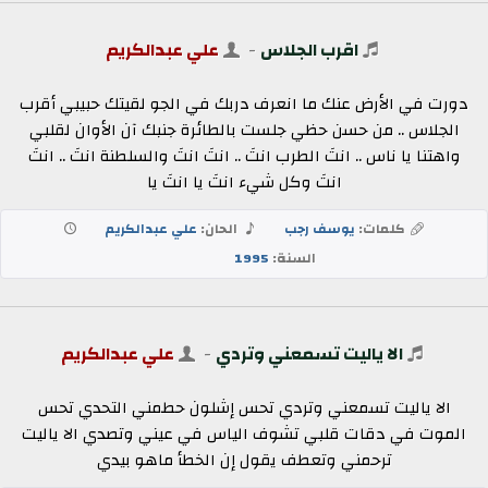
اقرب الجلاس
-
علي عبدالكريم
دورت في الأرض عنك ما انعرف دربك في الجو لقيتك حبيبي أقرب
الجلاس ..‏ من حسن حظي جلست بالطائرة جنبك آن الأوان لقلبي
واهتنا يا ناس ..‏ انتَ الطرب انتَ .. انتَ انتَ والسلطنة انتَ .. انتَ
انتَ وكل شيء انتَ يا انتَ يا
كلمات:
يوسف رجب
الحان:
علي عبدالكريم
السنة:
1995
الا ياليت تسمعني وتردي
-
علي عبدالكريم
الا ياليت تسمعني وتردي تحس إشلون حطمني التحدي تحس
الموت في دقات قلبي تشوف الياس في عيني وتصدي الا ياليت
ترحمني وتعطف يقول إن الخطأ ماهو بيدي