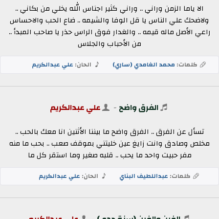
الا ياما الزمن وراني .. وراني كثير اجناس الله يخلي من بكاني ..
ولاضحك علي الناس يا قل الوفا والشيمه .. ضاع الحب والاحساس
راعي الأصل ماله قيمه .. والغدار فوق الراس حذر يا صاحب المبدأ ..
من الأحباب والجلاس
كلمات:
محمد الغامدي (ساري)
الحان:
علي عبدالكريم
الفرق واضح
-
علي عبدالكريم
تسأل عن الفرق .. الفرق واضح ما بيننا الأثنين انا معك بالحب ..
مخلص وصادق وانت زايغ عين خليتني بموقف صعب .. بحب ما منه
مفر حبيت واحد ما يحب .. قلبه صغير وما استقر كل ما
كلمات:
عبداللطيف البناي
الحان:
علي عبدالكريم
الفين والفين (سنة جدي)
-
علي عبدالكريم