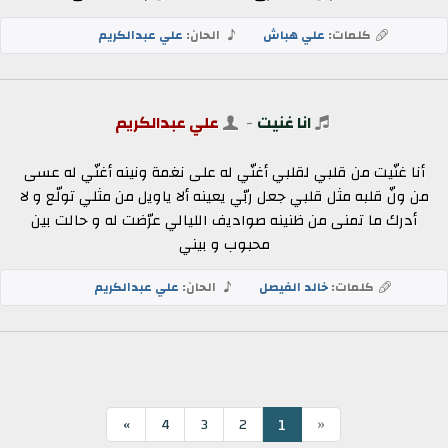
كلمات:
علي هباش
الحان:
علي عبدالكريم
انا غنيت
-
علي عبدالكريم
أنا غنّيت من قلبي لقلبي أغنّي له على نغمة ونينه أغنّي له عسى
من ونّ قلبه مثل قلبي جعل ربّي يعينه ألا ياويل من مثلي تولّع و لا
أدرك ما تمنى من ظنينه صواديف الليالي عرّضت له و حالت بين
محبوب و بيني
كلمات:
خالد الفيصل
الحان:
علي عبدالكريم
«
1
»
4
3
2